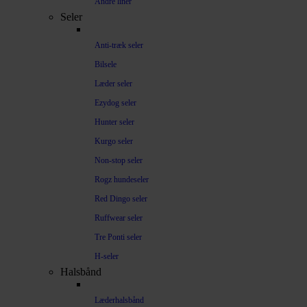
Andre liner
Seler
Anti-træk seler
Bilsele
Læder seler
Ezydog seler
Hunter seler
Kurgo seler
Non-stop seler
Rogz hundeseler
Red Dingo seler
Ruffwear seler
Tre Ponti seler
H-seler
Halsbånd
Læderhalsbånd