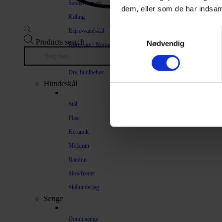
Sædeovertræk
dem, eller som de har indsaml
Køling
Rejse-vandskål
Samtykkevalg
Products search
Nødvendig
Køresyge / Nervøsitet
Bilrampe
Div. biltilbehør
Hundeskål
Stål
Plast
Keramik
Melamin
Bambus
Slowfeeder
Skålunderlag
Senge
Donut senge