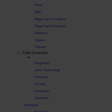
Bozita
Halla
Happy Dog Vet (sygdom)
Happy Dog Profi (opdræt)
Naturhund
Applaws
Vådfoder
Foder livsstadier
Hvalpefoder
Junior / Ekstra energi
Små hunde
XL hund
Senior hund
Slankefoder
Kosttilskud