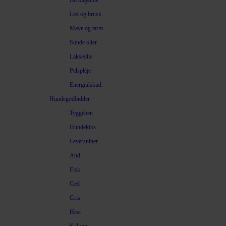
Beroligende
Led og brusk
Mave og tarm
Sunde olier
Lakseolie
Pelspleje
Energitilskud
Hundegodbidder
Tyggeben
Hundekiks
Leversnitter
And
Fisk
Ged
Gris
Hest