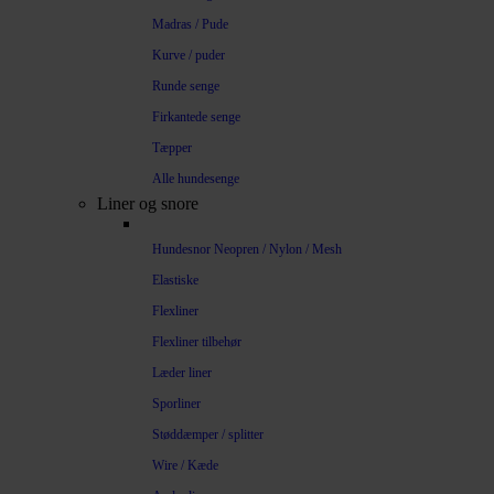
Madras / Pude
Kurve / puder
Runde senge
Firkantede senge
Tæpper
Alle hundesenge
Liner og snore
Hundesnor Neopren / Nylon / Mesh
Elastiske
Flexliner
Flexliner tilbehør
Læder liner
Sporliner
Støddæmper / splitter
Wire / Kæde