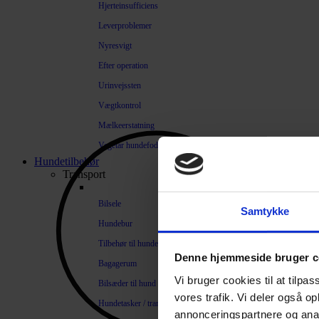
Hjerteinsufficiens
Leverproblemer
Nyresvigt
Efter operation
Urinvejssten
Vægtkontrol
Mælkeerstatning
Vegetar hundefoder
Hundetilbehør
Transport
Bilsele
Samtykke
Hundebur
Tilbehør til hundebure
Denne hjemmeside bruger c
Bagagerum
Vi bruger cookies til at tilpas
Bilsæder til hund
vores trafik. Vi deler også 
Hundetasker / transportkasser
annonceringspartnere og anal