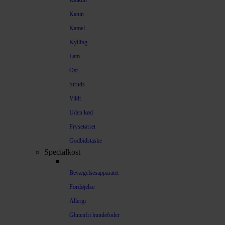
Kalkun
Kanin
Kamel
Kylling
Lam
Ost
Struds
Vildt
Uden kød
Frysetørret
Godbidstaske
Specialkost
Bevægelsesapparatet
Fordøjelse
Allergi
Glutenfri hundefoder