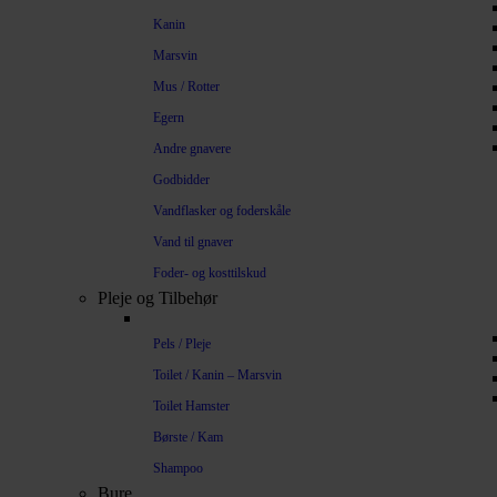
Kanin
Marsvin
Mus / Rotter
Egern
Andre gnavere
Godbidder
Vandflasker og foderskåle
Vand til gnaver
Foder- og kosttilskud
Pleje og Tilbehør
Pels / Pleje
Toilet / Kanin – Marsvin
Toilet Hamster
Børste / Kam
Shampoo
Bure