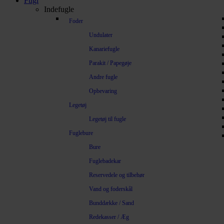
Fugl
Indefugle
Foder
Undulater
Kanariefugle
Parakit / Papegøje
Andre fugle
Opbevaring
Legetøj
Legetøj til fugle
Fuglebure
Bure
Fuglebadekar
Reservedele og tilbehør
Vand og foderskål
Bunddække / Sand
Redekasser / Æg