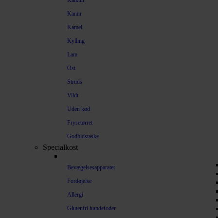
Kalkun
Kanin
Kamel
Kylling
Lam
Ost
Struds
Vildt
Uden kød
Frysetørret
Godbidstaske
Specialkost
Bevægelsesapparatet
Fordøjelse
Allergi
Glutenfri hundefoder