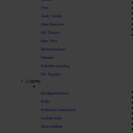
Poter
Ånde / Tænder
Høm Høm poser
Sår / Hotspot
Øjne / Ører
Beskyttelseskrave
Dørmåtte
Kølemåtte og køling
Div. Hygiejne
Legetøj
Beroligende bamser
Bolde
Boldkaster (Automatisk)
Godbids bolde
Ekstra holdbart