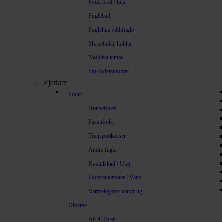
Foderbræt / hus
Fuglebad
Fuglehus vildtfugle
Mejsebolde holder
Nøddeautomat
Frø foderautomat
Fjerkræ
Foder
Hønsefoder
Fasanfoder
Transportkasser
Andre fugle
Kosttilskud / Utøj
Foderautomater / Vand
Varmelegeme vandtrug
Diverse
Alt til Duer