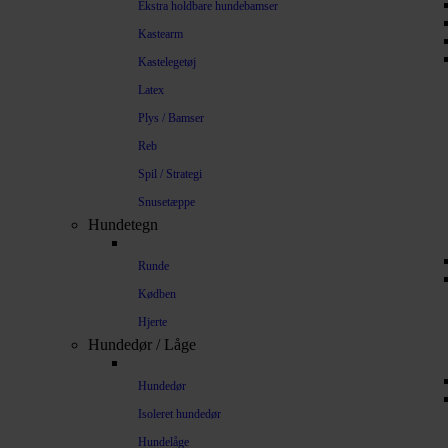
Ekstra holdbare hundebamser
Kastearm
Kastelegetøj
Latex
Plys / Bamser
Reb
Spil / Strategi
Snusetæppe
Hundetegn
Runde
Kødben
Hjerte
Hundedør / Låge
Hundedør
Isoleret hundedør
Hundelåge