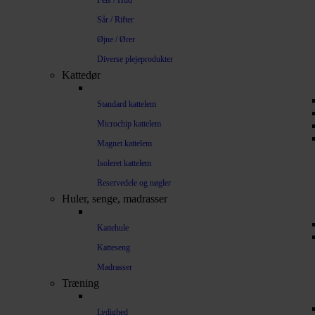
Pels / Hud
Sår / Rifter
Øjne / Ører
Diverse plejeprodukter
Kattedør
Standard kattelem
Microchip kattelem
Magnet kattelem
Isoleret kattelem
Reservedele og nøgler
Huler, senge, madrasser
Kattehule
Katteseng
Madrasser
Træning
Lydighed