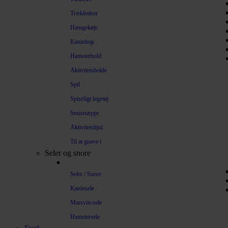
Træklodser
Hængekøje
Kaninhop
Hamsterbold
Aktivitetsbolde
Spil
Spiseligt legetøj
Snusetæppe
Aktivitetshjul
Til at gnave i
Seler og snore
Seler / Snore
Kaninsele
Marsvin-sele
Hamstersele