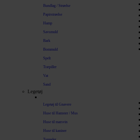
Bundlag / Strøelse
Papirstrøelse
Hamp
Savsmuld
Bark
Bommuld
Spelt
Træpiller
Vat
Sand
Legetøj
Legetøj til Gnavere
Huse til Hamster / Mus
Huse til marsvin
Huse til kaniner
Tunneler