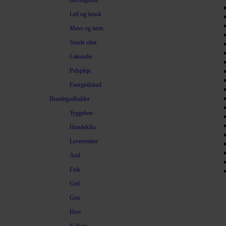
Beroligende
Led og brusk
Mave og tarm
Sunde olier
Lakseolie
Pelspleje
Energitilskud
Hundegodbidder
Tyggeben
Hundekiks
Leversnitter
And
Fisk
Ged
Gris
Hest