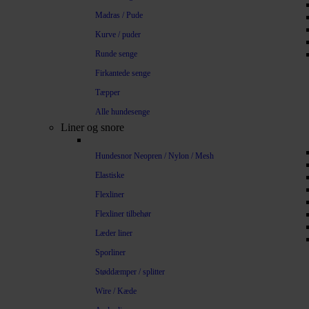
Madras / Pude
Kurve / puder
Runde senge
Firkantede senge
Tæpper
Alle hundesenge
Liner og snore
Hundesnor Neopren / Nylon / Mesh
Elastiske
Flexliner
Flexliner tilbehør
Læder liner
Sporliner
Støddæmper / splitter
Wire / Kæde