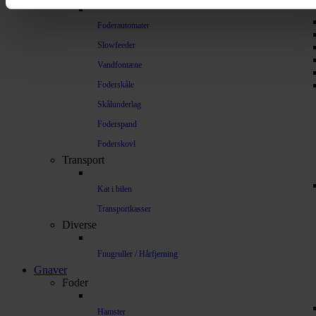
Foderautomater
Slowfeeder
Vandfontæne
Foderskåle
Skålunderlag
Foderspand
Foderskovl
Transport
Kat i bilen
Transportkasser
Diverse
Fnugruller / Hårfjerning
Gnaver
Foder
Hamster