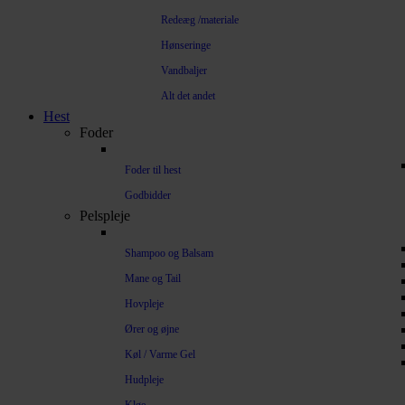
Redeæg /materiale
Hønseringe
Vandbaljer
Alt det andet
Hest
Foder
Foder til hest
Godbidder
Pelspleje
Shampoo og Balsam
Mane og Tail
Hovpleje
Ører og øjne
Køl / Varme Gel
Hudpleje