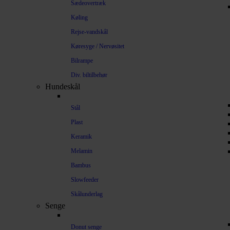
Sædeovertræk
Køling
Rejse-vandskål
Køresyge / Nervøsitet
Bilrampe
Div. biltilbehør
Hundeskål
Stål
Plast
Keramik
Melamin
Bambus
Slowfeeder
Skålunderlag
Senge
Donut senge