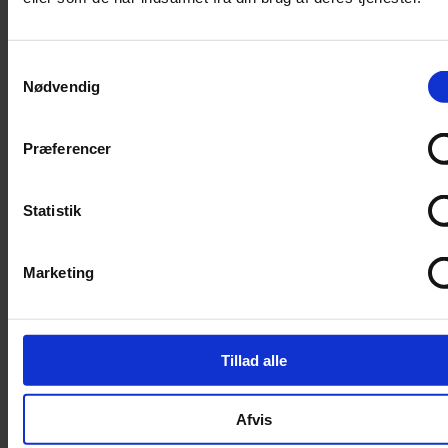
Trimning
Børster
Samtykkevalg
Kamme
Nødvendig
Sakse
Neglesakse
Præferencer
Klippemaskine
Kosttilskud
Statistik
Beroligende
Energiboost
Marketing
Kattegræs
Kattemalt
Mave / tarm
Tillad alle
Mælkeerstatning
Sunde olier
Afvis
Understøtning af gamle led
Skåle og automater