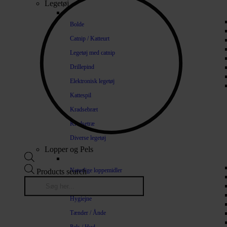
Legetøj
Bolde
Catnip / Katteurt
Legetøj med catnip
Drillepind
Elektronisk legetøj
Kattespil
Kradsebræt
Kradsetræ
Diverse legetøj
Lopper og Pels
Naturlige loppemidler
Products search
Shampoo / Balsam
Hygiejne
Tænder / Ånde