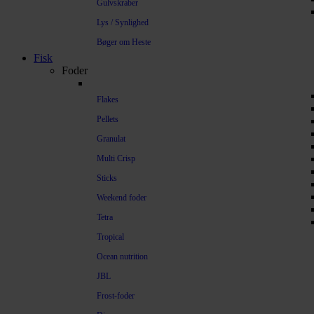
Gulvskraber
Lys / Synlighed
Bøger om Heste
Fisk
Foder
Flakes
Pellets
Granulat
Multi Crisp
Sticks
Weekend foder
Tetra
Tropical
Ocean nutrition
JBL
Frost-foder