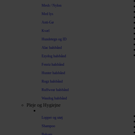
Mesh / Nylon
Med lys
Anti-Gø
Kvæl
Hundetegn og ID
Alac halsbånd
Ezydog halsbånd
Fenriz halsbånd
Hunter halsbånd
Rogz halsbånd
Ruffwear halsbånd
Waudog halsbånd
Pleje og Hygiejne
Lopper og utøj
Shampoo
Balsam