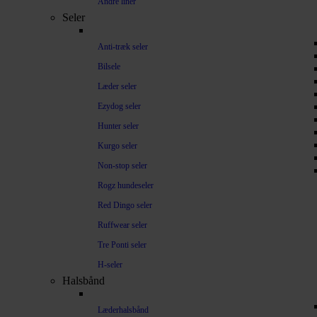
Andre liner
Seler
Anti-træk seler
Bilsele
Læder seler
Ezydog seler
Hunter seler
Kurgo seler
Non-stop seler
Rogz hundeseler
Red Dingo seler
Ruffwear seler
Tre Ponti seler
H-seler
Halsbånd
Læderhalsbånd