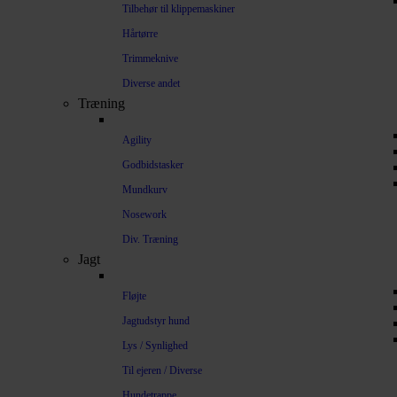
Tilbehør til klippemaskiner
Hårtørre
Trimmeknive
Diverse andet
Træning
Agility
Godbidstasker
Mundkurv
Nosework
Div. Træning
Jagt
Fløjte
Jagtudstyr hund
Lys / Synlighed
Til ejeren / Diverse
Hundetrappe