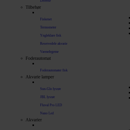
Diverse
Tilbehør
Fiskenet
Termometer
Yngleklare fisk
Reservedele akvarie
Varmelegeme
Foderautomat
Foderautomater fisk
Akvarie lamper
Sun-Glo lysrør
JBL lysrør
Fluval Pro LED
Nano Led
Akvarier