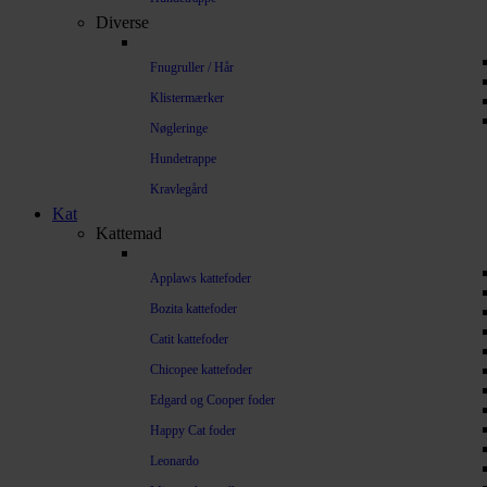
Diverse
Fnugruller / Hår
Klistermærker
Nøgleringe
Hundetrappe
Kravlegård
Kat
Kattemad
Applaws kattefoder
Bozita kattefoder
Catit kattefoder
Chicopee kattefoder
Edgard og Cooper foder
Happy Cat foder
Leonardo