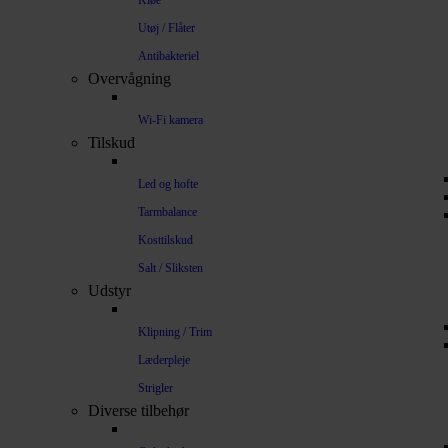
Kløe
Utøj / Flåter
Antibakteriel
Overvågning
Wi-Fi kamera
Tilskud
Led og hofte
Tarmbalance
Kosttilskud
Salt / Sliksten
Udstyr
Klipning / Trim
Læderpleje
Strigler
Diverse tilbehør