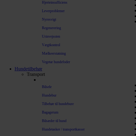
Hjerteinsufficiens
Leverproblemer
Nyresvigt
Regenerering
Urinvejssten
Vægtkontrol
Mælkeerstatning
Vegetar hundefoder
Hundetilbehør
Transport
Bilsele
Hundebur
Tilbehør til hundebure
Bagagerum
Bilsæder til hund
Hundetasker / transportkasser