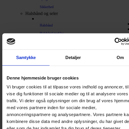
Sikkerhed
Halsbånd og seler
Halsbånd
Halsbånd med lys
Seler / Liner
Kattetegn
Kattetoilet
Samtykke
Detaljer
Om
Kattetoilet
Selvrensende toilet
Denne hjemmeside bruger cookies
Sandmåtter
Vi bruger cookies til at tilpasse vores indhold og annoncer, til
Grusskovl
vise dig funktioner til sociale medier og til at analysere vores
trafik. Vi deler også oplysninger om din brug af vores hjemm
Luftrenser / Lugtfjerner
med vores partnere inden for sociale medier,
Affaldsposer
annonceringspartnere og analysepartnere. Vores partnere k
Kattegrus
kombinere disse data med andre oplysninger, du har givet d
Filter
eller som de har indsamlet fra din brug af deres tjenester.