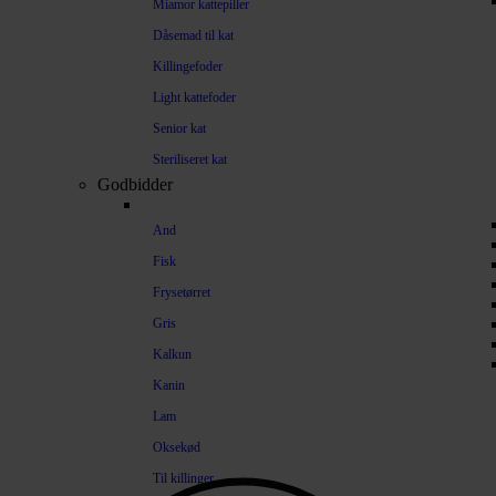
Miamor kattepiller
Dåsemad til kat
Killingefoder
Light kattefoder
Senior kat
Steriliseret kat
Godbidder
And
Fisk
Frysetørret
Gris
Kalkun
Kanin
Lam
Oksekød
Til killinger