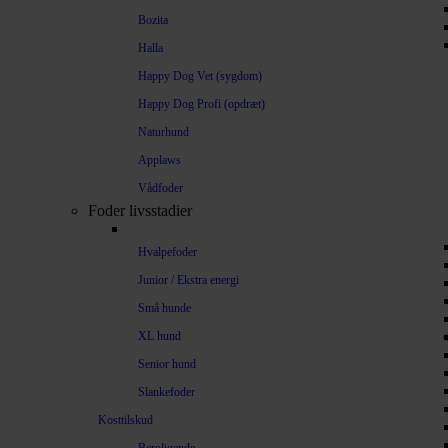
Bozita
Halla
Happy Dog Vet (sygdom)
Happy Dog Profi (opdræt)
Naturhund
Applaws
Vådfoder
Foder livsstadier
Hvalpefoder
Junior / Ekstra energi
Små hunde
XL hund
Senior hund
Slankefoder
Kosttilskud