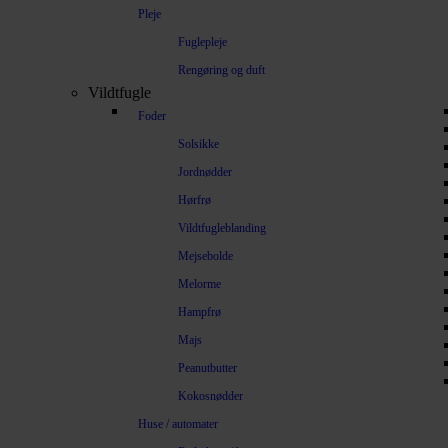
Pleje
Fuglepleje
Rengøring og duft
Vildtfugle
Foder
Solsikke
Jordnødder
Hørfrø
Vildtfugleblanding
Mejsebolde
Melorme
Hampfrø
Majs
Peanutbutter
Kokosnødder
Huse / automater