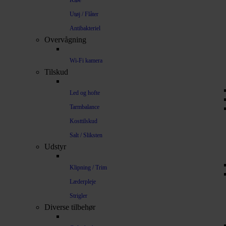
Kløe
Utøj / Flåter
Antibakteriel
Overvågning
Wi-Fi kamera
Tilskud
Led og hofte
Tarmbalance
Kosttilskud
Salt / Sliksten
Udstyr
Klipning / Trim
Læderpleje
Strigler
Diverse tilbehør