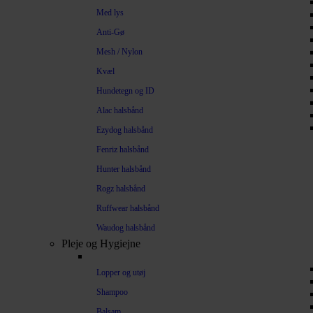
Med lys
Anti-Gø
Mesh / Nylon
Kvæl
Hundetegn og ID
Alac halsbånd
Ezydog halsbånd
Fenriz halsbånd
Hunter halsbånd
Rogz halsbånd
Ruffwear halsbånd
Waudog halsbånd
Pleje og Hygiejne
Lopper og utøj
Shampoo
Balsam