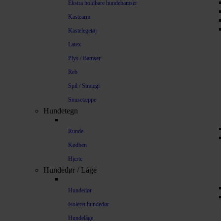
Ekstra holdbare hundebamser
Kastearm
Kastelegetøj
Latex
Plys / Bamser
Reb
Spil / Strategi
Snusetæppe
Hundetegn
Runde
Kødben
Hjerte
Hundedør / Låge
Hundedør
Isoleret hundedør
Hundelåge