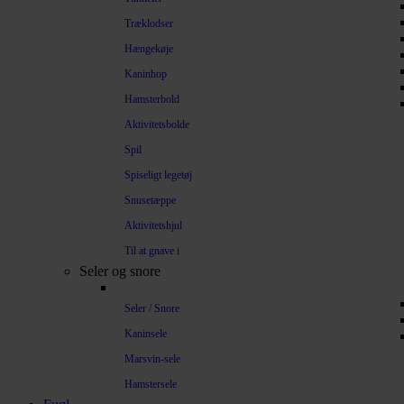
Træklodser
Hængekøje
Kaninhop
Hamsterbold
Aktivitetsbolde
Spil
Spiseligt legetøj
Snusetæppe
Aktivitetshjul
Til at gnave i
Seler og snore
Seler / Snore
Kaninsele
Marsvin-sele
Hamstersele