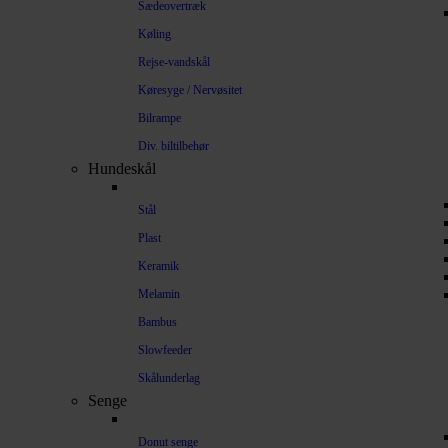
Sædeovertræk
Køling
Rejse-vandskål
Køresyge / Nervøsitet
Bilrampe
Div. biltilbehør
Hundeskål
Stål
Plast
Keramik
Melamin
Bambus
Slowfeeder
Skålunderlag
Senge
Donut senge