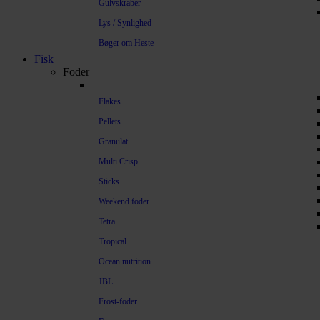
Gulvskraber
Lys / Synlighed
Bøger om Heste
Fisk
Foder
Flakes
Pellets
Granulat
Multi Crisp
Sticks
Weekend foder
Tetra
Tropical
Ocean nutrition
JBL
Frost-foder