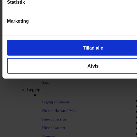
Statistik
Bundlag / Strøelse
Papirstrøelse
Marketing
Hamp
Savsmuld
Bark
Tillad alle
Bommuld
Spelt
Afvis
Træpiller
Vat
Sand
Legetøj
Legetøj til Gnavere
Huse til Hamster / Mus
Huse til marsvin
Huse til kaniner
Tunneler