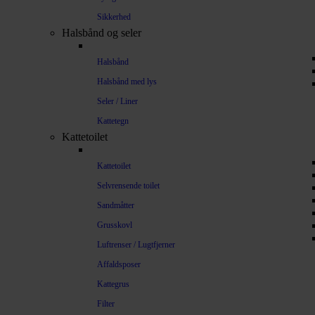
Sikkerhed
Halsbånd og seler
Halsbånd
Halsbånd med lys
Seler / Liner
Kattetegn
Kattetoilet
Kattetoilet
Selvrensende toilet
Sandmåtter
Grusskovl
Luftrenser / Lugtfjerner
Affaldsposer
Kattegrus
Filter