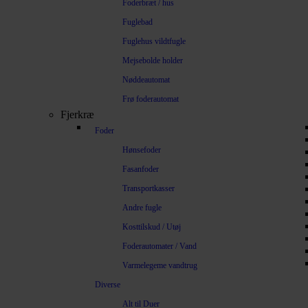
Foderbræt / hus
Fuglebad
Fuglehus vildtfugle
Mejsebolde holder
Nøddeautomat
Frø foderautomat
Fjerkræ
Foder
Hønsefoder
Fasanfoder
Transportkasser
Andre fugle
Kosttilskud / Utøj
Foderautomater / Vand
Varmelegeme vandtrug
Diverse
Alt til Duer