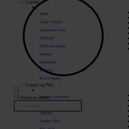
Legetøj
Bolde
Catnip / Katteurt
Legetøj med catnip
Drillepind
Elektronisk legetøj
Kattespil
Kradsebræt
Kradsetræ
Diverse legetøj
Lopper og Pels
Naturlige loppemidler
Products search
Shampoo / Balsam
Hygiejne
Tænder / Ånde