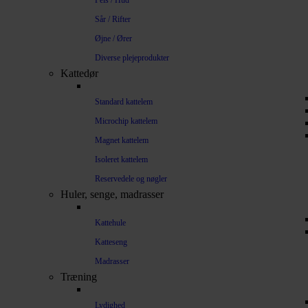
Pels / Hud
Sår / Rifter
Øjne / Ører
Diverse plejeprodukter
Kattedør
Standard kattelem
Microchip kattelem
Magnet kattelem
Isoleret kattelem
Reservedele og nøgler
Huler, senge, madrasser
Kattehule
Katteseng
Madrasser
Træning
Lydighed