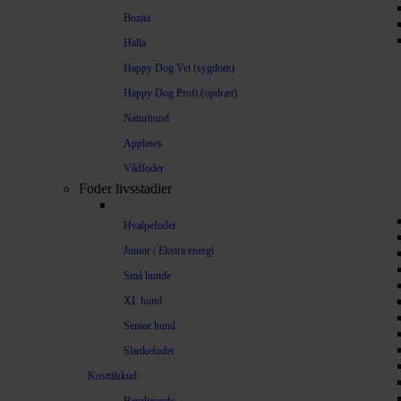
Bozita
Halla
Happy Dog Vet (sygdom)
Happy Dog Profi (opdræt)
Naturhund
Applaws
Vådfoder
Foder livsstadier
Hvalpefoder
Junior / Ekstra energi
Små hunde
XL hund
Senior hund
Slankefoder
Kosttilskud