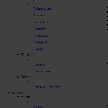
Foderautomater
Slowfeeder
Vandfontæne
Foderskåle
Skålunderlag
Foderspand
Foderskovl
Transport
Kat i bilen
Transportkasser
Diverse
Fnugruller / Hårfjerning
Gnaver
Foder
Hamster