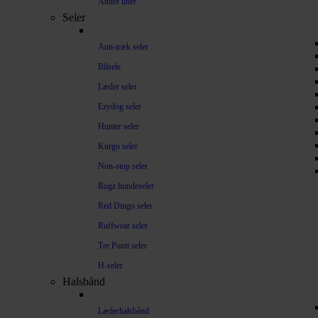
Andre liner
Seler
Anti-træk seler
Bilsele
Læder seler
Ezydog seler
Hunter seler
Kurgo seler
Non-stop seler
Rogz hundeseler
Red Dingo seler
Ruffwear seler
Tre Ponti seler
H-seler
Halsbånd
Læderhalsbånd