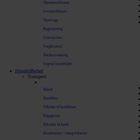
Hjerteinsufficiens
Leverproblemer
Nyresvigt
Regenerering
Urinvejssten
Vægtkontrol
Mælkeerstatning
Vegetar hundefoder
Hundetilbehør
Transport
Bilsele
Hundebur
Tilbehør til hundebure
Bagagerum
Bilsæder til hund
Hundetasker / transportkasser