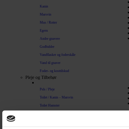
Kanin
Marsvin
Mus / Rotter
Egern
Andre gnavere
Godbidder
Vandflasker og foderskåle
Vand til gnaver
Foder- og kosttilskud
Pleje og Tilbehør
Pels / Pleje
Toilet / Kanin – Marsvin
Toilet Hamster
Børste / Kam
Shampoo
Bure