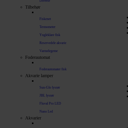
Diverse
Tilbehør
Fiskenet
Termometer
Yngleklare fisk
Reservedele akvarie
Varmelegeme
Foderautomat
Foderautomater fisk
Akvarie lamper
Sun-Glo lysrør
JBL lysrør
Fluval Pro LED
Nano Led
Akvarier