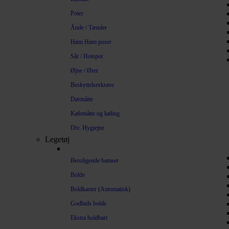
Poter
Ånde / Tænder
Høm Høm poser
Sår / Hotspot
Øjne / Ører
Beskyttelseskrave
Dørmåtte
Kølemåtte og køling
Div. Hygiejne
Legetøj
Beroligende bamser
Bolde
Boldkaster (Automatisk)
Godbids bolde
Ekstra holdbart