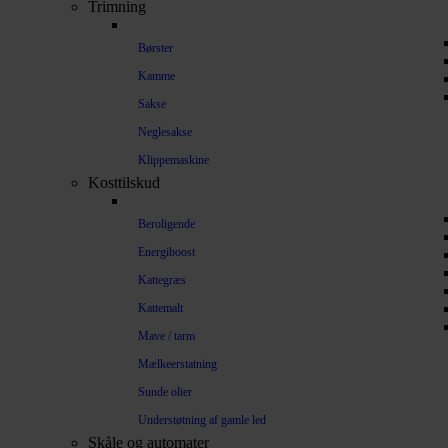
Trimning
Børster
Kamme
Sakse
Neglesakse
Klippemaskine
Kosttilskud
Beroligende
Energiboost
Kattegræs
Kattemalt
Mave / tarm
Mælkeerstatning
Sunde olier
Understøtning af gamle led
Skåle og automater