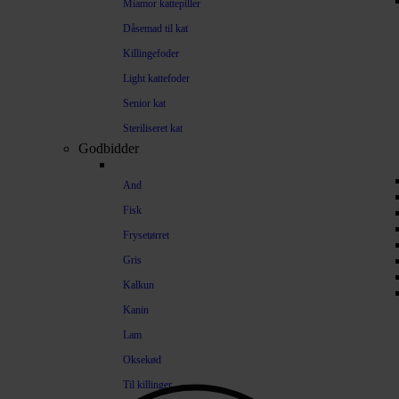
Miamor kattepiller
Dåsemad til kat
Killingefoder
Light kattefoder
Senior kat
Steriliseret kat
Godbidder
And
Fisk
Frysetørret
Gris
Kalkun
Kanin
Lam
Oksekød
Til killinger