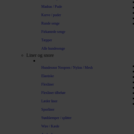
Madras / Pude
Kurve / puder
Runde senge
Firkantede senge
Tæpper
Alle hundesenge
Liner og snore
Hundesnor Neopren / Nylon / Mesh
Elastiske
Flexliner
Flexliner tilbehør
Læder liner
Sporliner
Støddæmper / splitter
Wire / Kæde