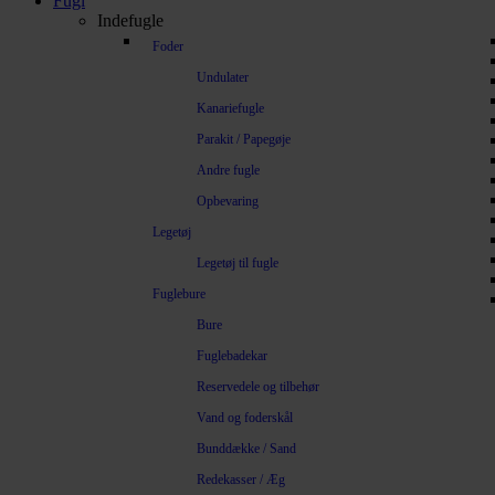
Fugl
Indefugle
Foder
Undulater
Kanariefugle
Parakit / Papegøje
Andre fugle
Opbevaring
Legetøj
Legetøj til fugle
Fuglebure
Bure
Fuglebadekar
Reservedele og tilbehør
Vand og foderskål
Bunddække / Sand
Redekasser / Æg