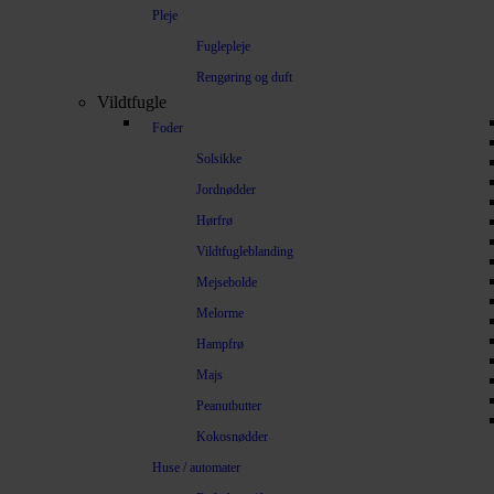
Pleje
Fuglepleje
Rengøring og duft
Vildtfugle
Foder
Solsikke
Jordnødder
Hørfrø
Vildtfugleblanding
Mejsebolde
Melorme
Hampfrø
Majs
Peanutbutter
Kokosnødder
Huse / automater