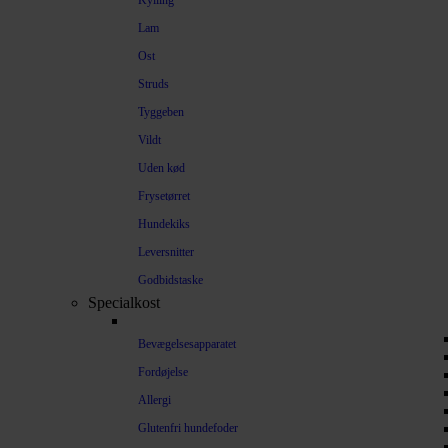
Kylling
Lam
Ost
Struds
Tyggeben
Vildt
Uden kød
Frysetørret
Hundekiks
Leversnitter
Godbidstaske
Specialkost
Bevægelsesapparatet
Fordøjelse
Allergi
Glutenfri hundefoder