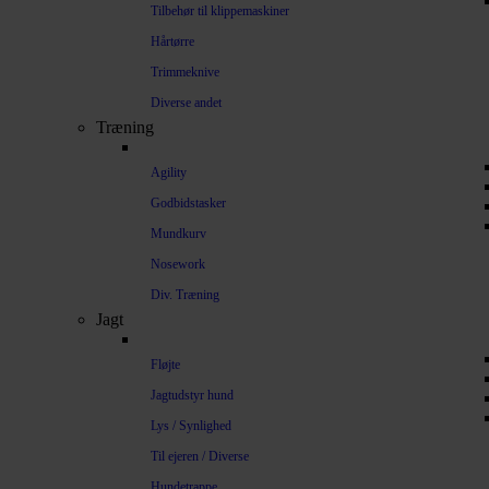
Tilbehør til klippemaskiner
Hårtørre
Trimmeknive
Diverse andet
Træning
Agility
Godbidstasker
Mundkurv
Nosework
Div. Træning
Jagt
Fløjte
Jagtudstyr hund
Lys / Synlighed
Til ejeren / Diverse
Hundetrappe