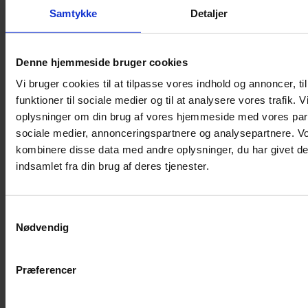
Samtykke
Detaljer
Musebur
Hamsterbur
Denne hjemmeside bruger cookies
Kaninbur
Vi bruger cookies til at tilpasse vores indhold og annoncer, til
Rottebur
funktioner til sociale medier og til at analysere vores trafik. 
Marsvinebur
oplysninger om din brug af vores hjemmeside med vores part
Løbegård
sociale medier, annonceringspartnere og analysepartnere. V
Overdækning løbegård
kombinere disse data med andre oplysninger, du har givet de
Indretning til bure
indsamlet fra din brug af deres tjenester.
Legepladser til bure
Senge til gnavere
Samtykkevalg
Stiger til bure
Nødvendig
Reservedele til bure
Clips til bure
Præferencer
Transportkasse
Strøelse og bundlag