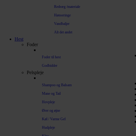
Redeæg /materiale
Hønseringe
Vandbaljer
Alt det andet
Hest
Foder
Foder til hest
Godbidder
Pelspleje
Shampoo og Balsam
Mane og Tail
Hovpleje
Ører og øjne
Køl / Varme Gel
Hudpleje