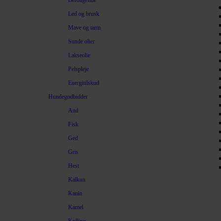
Beroligende
Led og brusk
Mave og tarm
Sunde olier
Lakseolie
Pelspleje
Energitilskud
Hundegodbidder
And
Fisk
Ged
Gris
Hest
Kalkun
Kanin
Kamel