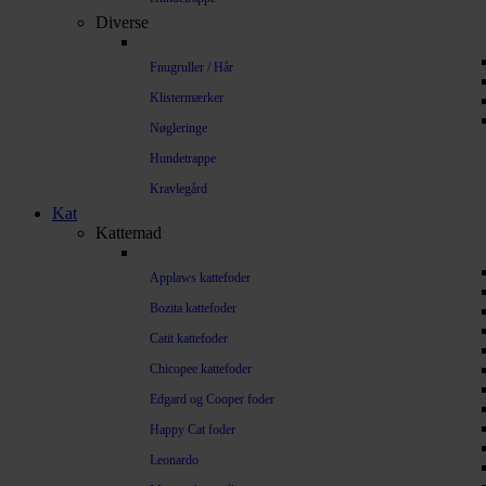
Diverse
Fnugruller / Hår
Klistermærker
Nøgleringe
Hundetrappe
Kravlegård
Kat
Kattemad
Applaws kattefoder
Bozita kattefoder
Catit kattefoder
Chicopee kattefoder
Edgard og Cooper foder
Happy Cat foder
Leonardo