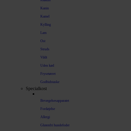
Kalkun
Kanin
Kamel
Kylling
Lam
Ost
Struds
Vildt
Uden kød
Frysetørret
Godbidstaske
Specialkost
Bevægelsesapparatet
Fordøjelse
Allergi
Glutenfri hundefoder