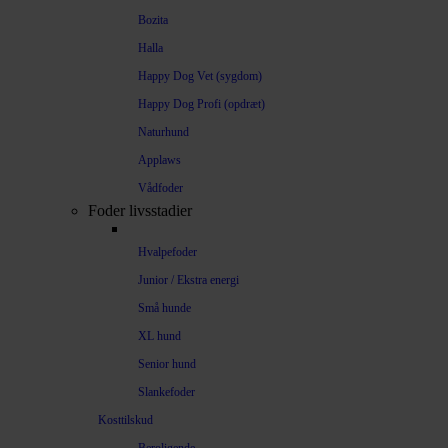
Bozita
Halla
Happy Dog Vet (sygdom)
Happy Dog Profi (opdræt)
Naturhund
Applaws
Vådfoder
Foder livsstadier
Hvalpefoder
Junior / Ekstra energi
Små hunde
XL hund
Senior hund
Slankefoder
Kosttilskud