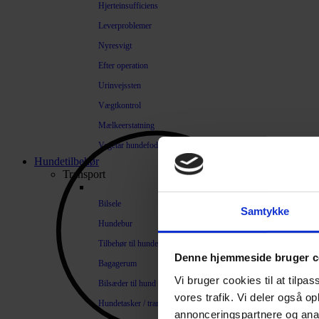
Hjerteinsufficiens
Leverproblemer
Nyresvigt
Efter operation
Urinvejssten
Vægtkontrol
Mælkeerstatning
Vegetar hundefoder
Hundetilbehør
Transport
Bilsele
Samtykke
Hundebur
Tilbehør til hundebure
Denne hjemmeside bruger c
Bagagerum
Vi bruger cookies til at tilpas
Bilsæder til hund
vores trafik. Vi deler også 
Hundetasker / transportkasser
annonceringspartnere og anal