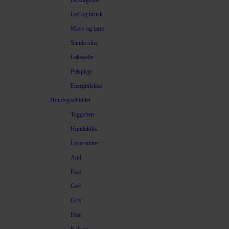
Beroligende
Led og brusk
Mave og tarm
Sunde olier
Lakseolie
Pelspleje
Energitilskud
Hundegodbidder
Tyggeben
Hundekiks
Leversnitter
And
Fisk
Ged
Gris
Hest