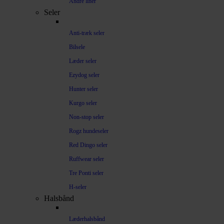
Andre liner
Seler
Anti-træk seler
Bilsele
Læder seler
Ezydog seler
Hunter seler
Kurgo seler
Non-stop seler
Rogz hundeseler
Red Dingo seler
Ruffwear seler
Tre Ponti seler
H-seler
Halsbånd
Læderhalsbånd