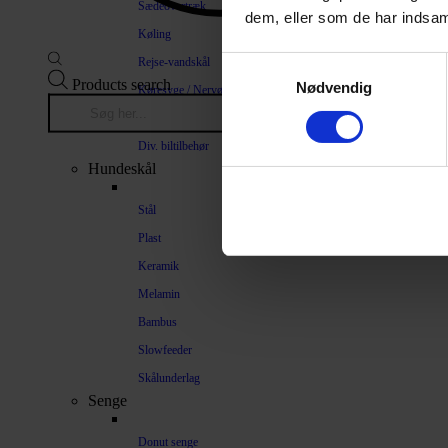
Sædeovertræk
dem, eller som de har indsaml
Køling
Rejse-vandskål
Samtykkevalg
Products search
Nødvendig
Køresyge / Nervøsitet
Bilrampe
Div. biltilbehør
Hundeskål
Stål
Plast
Keramik
Melamin
Bambus
Slowfeeder
Skålunderlag
Senge
Donut senge