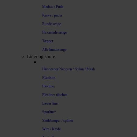
Madras / Pude
Kurve / puder
Runde senge
Firkantede senge
Tæpper
Alle hundesenge
Liner og snore
Hundesnor Neopren / Nylon / Mesh
Elastiske
Flexliner
Flexliner tilbehør
Læder liner
Sporliner
Støddæmper / splitter
Wire / Kæde