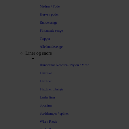
Madras / Pude
Kurve / puder
Runde senge
Firkantede senge
Tæpper
Alle hundesenge
Liner og snore
Hundesnor Neopren / Nylon / Mesh
Elastiske
Flexliner
Flexliner tilbehør
Læder liner
Sporliner
Støddæmper / splitter
Wire / Kæde