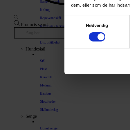
Sædeovertræk
dem, eller som de har indsaml
Køling
Rejse-vandskål
Samtykkevalg
Products search
Nødvendig
Køresyge / Nervøsitet
Bilrampe
Div. biltilbehør
Hundeskål
Stål
Plast
Keramik
Melamin
Bambus
Slowfeeder
Skålunderlag
Senge
Donut senge