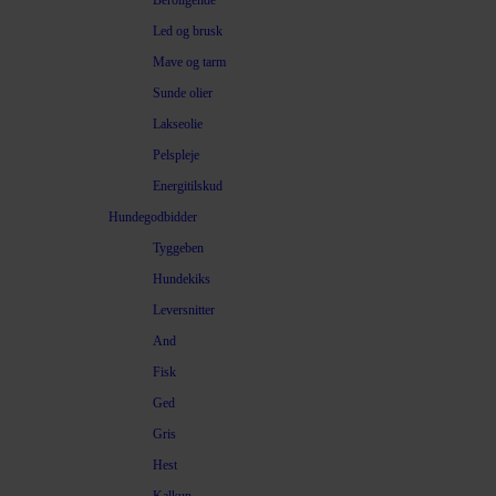
Beroligende
Led og brusk
Mave og tarm
Sunde olier
Lakseolie
Pelspleje
Energitilskud
Hundegodbidder
Tyggeben
Hundekiks
Leversnitter
And
Fisk
Ged
Gris
Hest