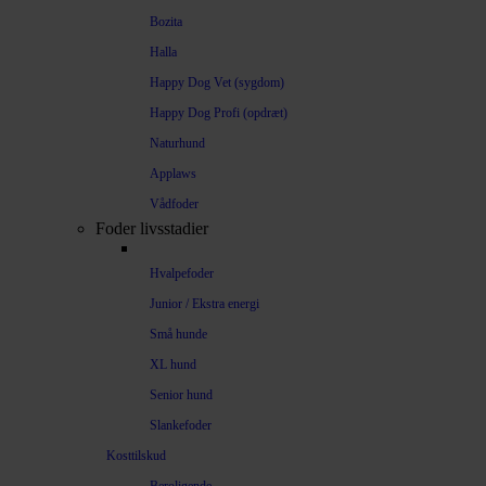
Bozita
Halla
Happy Dog Vet (sygdom)
Happy Dog Profi (opdræt)
Naturhund
Applaws
Vådfoder
Foder livsstadier
Hvalpefoder
Junior / Ekstra energi
Små hunde
XL hund
Senior hund
Slankefoder
Kosttilskud