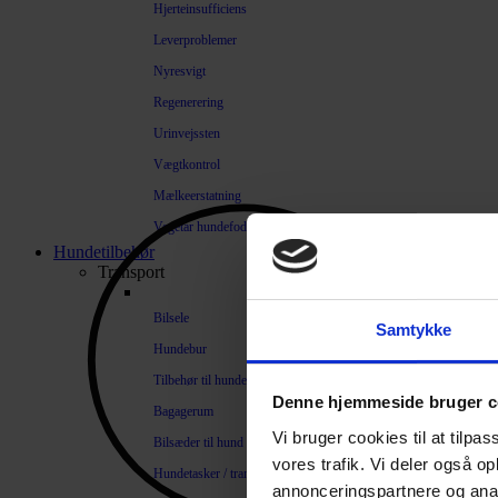
Hjerteinsufficiens
Leverproblemer
Nyresvigt
Regenerering
Urinvejssten
Vægtkontrol
Mælkeerstatning
Vegetar hundefoder
Hundetilbehør
Transport
Bilsele
Samtykke
Hundebur
Tilbehør til hundebure
Denne hjemmeside bruger c
Bagagerum
Vi bruger cookies til at tilpas
Bilsæder til hund
vores trafik. Vi deler også 
Hundetasker / transportkasser
annonceringspartnere og anal