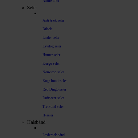
Andre liner
Seler
Anti-træk seler
Bilsele
Læder seler
Ezydog seler
Hunter seler
Kurgo seler
Non-stop seler
Rogz hundeseler
Red Dingo seler
Ruffwear seler
Tre Ponti seler
H-seler
Halsbånd
Læderhalsbånd