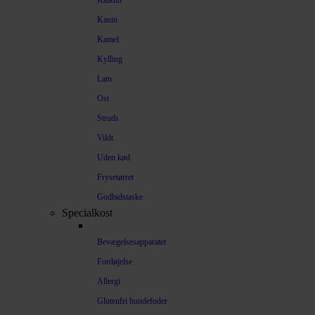
Kalkun
Kanin
Kamel
Kylling
Lam
Ost
Struds
Vildt
Uden kød
Frysetørret
Godbidstaske
Specialkost
Bevægelsesapparatet
Fordøjelse
Allergi
Glutenfri hundefoder