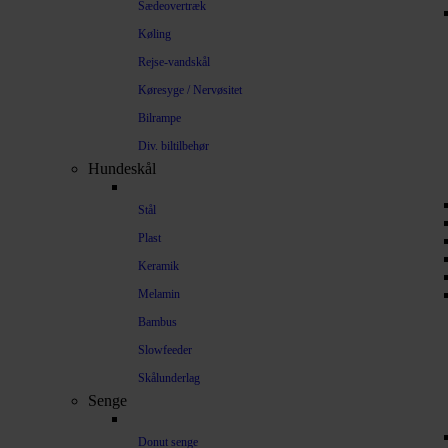
Sædeovertræk
Køling
Rejse-vandskål
Køresyge / Nervøsitet
Bilrampe
Div. biltilbehør
Hundeskål
Stål
Plast
Keramik
Melamin
Bambus
Slowfeeder
Skålunderlag
Senge
Donut senge