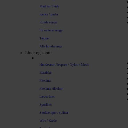
Madras / Pude
Kurve / puder
Runde senge
Firkantede senge
Tæpper
Alle hundesenge
Liner og snore
Hundesnor Neopren / Nylon / Mesh
Elastiske
Flexliner
Flexliner tilbehør
Læder liner
Sporliner
Støddæmper / splitter
Wire / Kæde