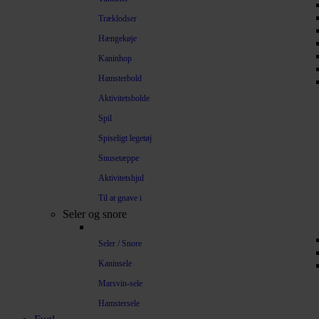
Træklodser
Hængekøje
Kaninhop
Hamsterbold
Aktivitetsbolde
Spil
Spiseligt legetøj
Snusetæppe
Aktivitetshjul
Til at gnave i
Seler og snore
Seler / Snore
Kaninsele
Marsvin-sele
Hamstersele