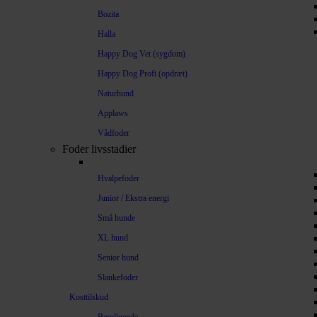
Bozita
Halla
Happy Dog Vet (sygdom)
Happy Dog Profi (opdræt)
Naturhund
Applaws
Vådfoder
Foder livsstadier
Hvalpefoder
Junior / Ekstra energi
Små hunde
XL hund
Senior hund
Slankefoder
Kosttilskud