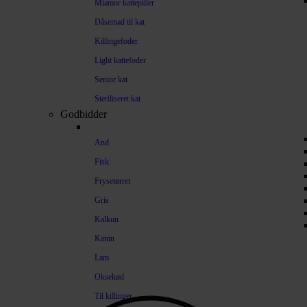
Miamor kattepiller
Dåsemad til kat
Killingefoder
Light kattefoder
Senior kat
Steriliseret kat
Godbidder
And
Fisk
Frysetørret
Gris
Kalkun
Kanin
Lam
Oksekød
Til killinger