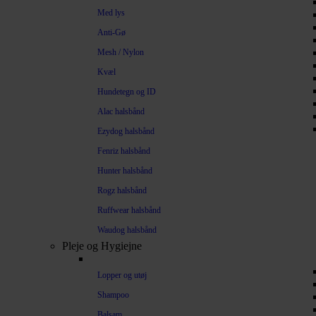
Med lys
Anti-Gø
Mesh / Nylon
Kvæl
Hundetegn og ID
Alac halsbånd
Ezydog halsbånd
Fenriz halsbånd
Hunter halsbånd
Rogz halsbånd
Ruffwear halsbånd
Waudog halsbånd
Pleje og Hygiejne
Lopper og utøj
Shampoo
Balsam