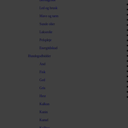
Beroligende
Led og brusk
Mave og tarm
Sunde olier
Lakseolie
Pelspleje
Energitilskud
Hundegodbidder
And
Fisk
Ged
Gris
Hest
Kalkun
Kanin
Kamel