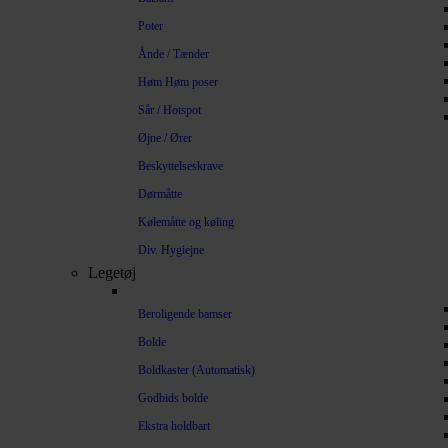
Poter
Ånde / Tænder
Høm Høm poser
Sår / Hotspot
Øjne / Ører
Beskyttelseskrave
Dørmåtte
Kølemåtte og køling
Div. Hygiejne
Legetøj
Beroligende bamser
Bolde
Boldkaster (Automatisk)
Godbids bolde
Ekstra holdbart