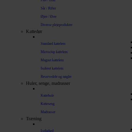
Pels / Hud
Sår / Rifter
Øjne / Ører
Diverse plejeprodukter
Kattedør
Standard kattelem
Microchip kattelem
Magnet kattelem
Isoleret kattelem
Reservedele og nøgler
Huler, senge, madrasser
Kattehule
Katteseng
Madrasser
Træning
Lydighed