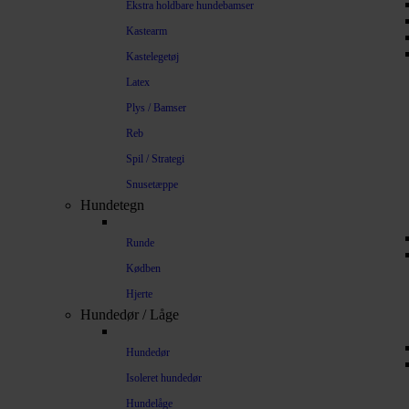
Ekstra holdbare hundebamser
Kastearm
Kastelegetøj
Latex
Plys / Bamser
Reb
Spil / Strategi
Snusetæppe
Hundetegn
Runde
Kødben
Hjerte
Hundedør / Låge
Hundedør
Isoleret hundedør
Hundelåge