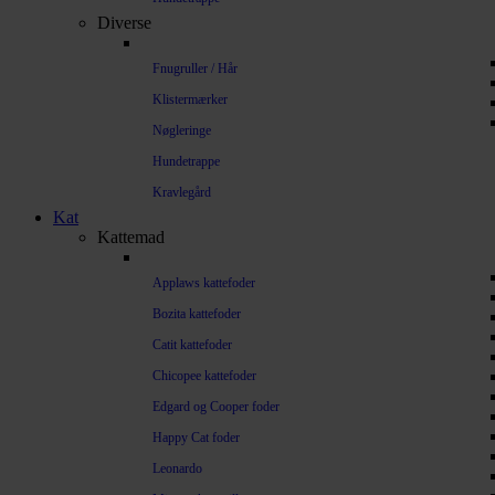
Diverse
Fnugruller / Hår
Klistermærker
Nøgleringe
Hundetrappe
Kravlegård
Kat
Kattemad
Applaws kattefoder
Bozita kattefoder
Catit kattefoder
Chicopee kattefoder
Edgard og Cooper foder
Happy Cat foder
Leonardo