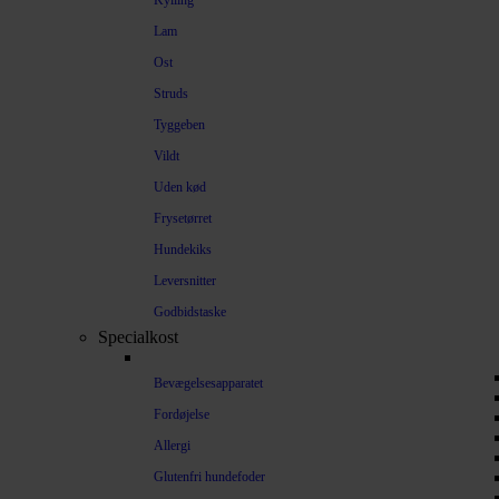
Kylling
Lam
Ost
Struds
Tyggeben
Vildt
Uden kød
Frysetørret
Hundekiks
Leversnitter
Godbidstaske
Specialkost
Bevægelsesapparatet
Fordøjelse
Allergi
Glutenfri hundefoder