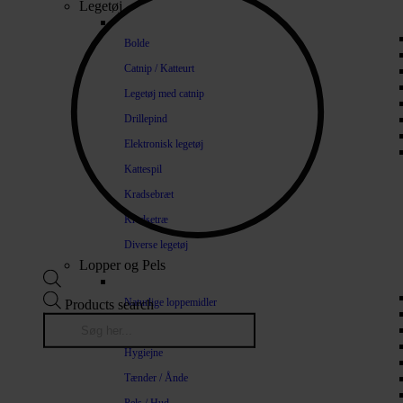
Legetøj
Bolde
Catnip / Katteurt
Legetøj med catnip
Drillepind
Elektronisk legetøj
Kattespil
Kradsebræt
Kradsetræ
Diverse legetøj
Lopper og Pels
Naturlige loppemidler
Products search
Shampoo / Balsam
Hygiejne
Tænder / Ånde