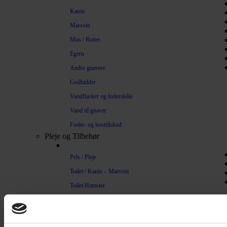
Kanin
Marsvin
Mus / Rotter
Egern
Andre gnavere
Godbidder
Vandflasker og foderskåle
Vand til gnaver
Foder- og kosttilskud
Pleje og Tilbehør
Pels / Pleje
Toilet / Kanin – Marsvin
Toilet Hamster
Børste / Kam
Shampoo
Bure