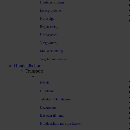
Hjerteinsufficiens
Leverproblemer
Nyresvigt
Regenerering
Urinvejssten
Vægtkontrol
Mælkeerstatning
Vegetar hundefoder
Hundetilbehør
Transport
Bilsele
Hundebur
Tilbehør til hundebure
Bagagerum
Bilsæder til hund
Hundetasker / transportkasser