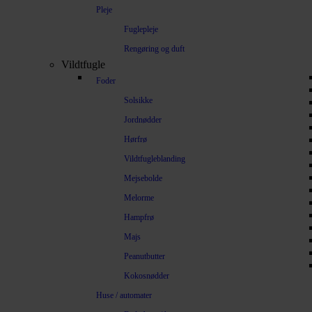
Pleje
Fuglepleje
Rengøring og duft
Vildtfugle
Foder
Solsikke
Jordnødder
Hørfrø
Vildtfugleblanding
Mejsebolde
Melorme
Hampfrø
Majs
Peanutbutter
Kokosnødder
Huse / automater