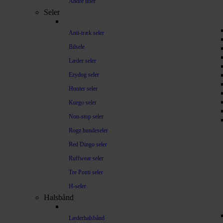
Andre liner
Seler
Anti-træk seler
Bilsele
Læder seler
Ezydog seler
Hunter seler
Kurgo seler
Non-stop seler
Rogz hundeseler
Red Dingo seler
Ruffwear seler
Tre Ponti seler
H-seler
Halsbånd
Læderhalsbånd