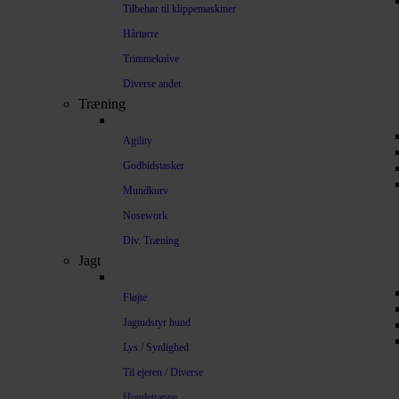
Tilbehør til klippemaskiner
Hårtørre
Trimmeknive
Diverse andet
Træning
Agility
Godbidstasker
Mundkurv
Nosework
Div. Træning
Jagt
Fløjte
Jagtudstyr hund
Lys / Synlighed
Til ejeren / Diverse
Hundetrappe