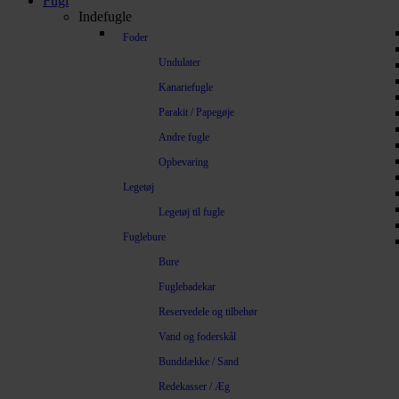
Fugl
Indefugle
Foder
Undulater
Kanariefugle
Parakit / Papegøje
Andre fugle
Opbevaring
Legetøj
Legetøj til fugle
Fuglebure
Bure
Fuglebadekar
Reservedele og tilbehør
Vand og foderskål
Bunddække / Sand
Redekasser / Æg