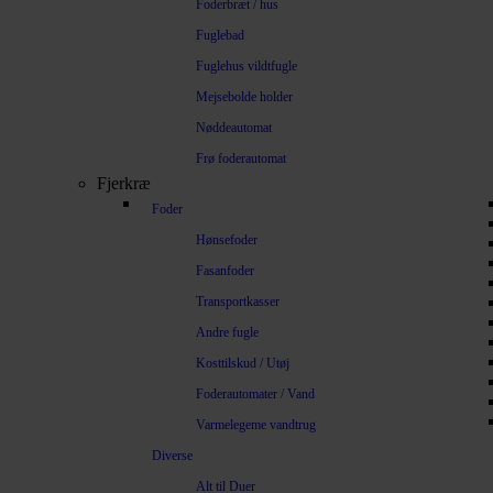
Foderbræt / hus
Fuglebad
Fuglehus vildtfugle
Mejsebolde holder
Nøddeautomat
Frø foderautomat
Fjerkræ
Foder
Hønsefoder
Fasanfoder
Transportkasser
Andre fugle
Kosttilskud / Utøj
Foderautomater / Vand
Varmelegeme vandtrug
Diverse
Alt til Duer