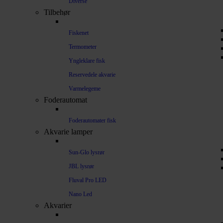
Diverse
Tilbehør
Fiskenet
Termometer
Yngleklare fisk
Reservedele akvarie
Varmelegeme
Foderautomat
Foderautomater fisk
Akvarie lamper
Sun-Glo lysrør
JBL lysrør
Fluval Pro LED
Nano Led
Akvarier