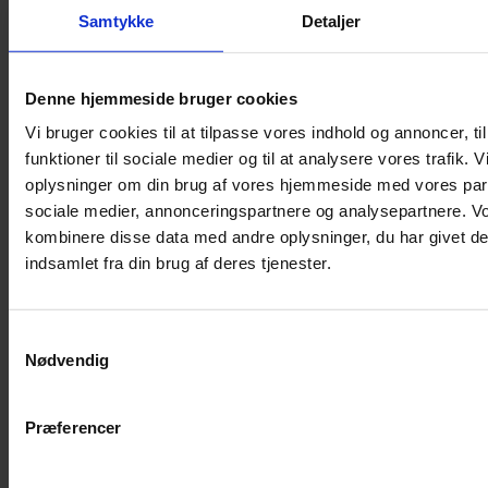
Samtykke
Detaljer
Musebur
Hamsterbur
Denne hjemmeside bruger cookies
Kaninbur
Vi bruger cookies til at tilpasse vores indhold og annoncer, til
Rottebur
funktioner til sociale medier og til at analysere vores trafik. 
Marsvinebur
oplysninger om din brug af vores hjemmeside med vores part
Løbegård
sociale medier, annonceringspartnere og analysepartnere. V
Overdækning løbegård
kombinere disse data med andre oplysninger, du har givet de
Indretning til bure
indsamlet fra din brug af deres tjenester.
Legepladser til bure
Senge til gnavere
Samtykkevalg
Stiger til bure
Nødvendig
Reservedele til bure
Clips til bure
Præferencer
Transportkasse
Strøelse og bundlag