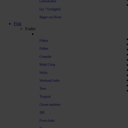
Gulvskraber
Lys / Synlighed
Bøger om Heste
Fisk
Foder
Flakes
Pellets
Granulat
Multi Crisp
Sticks
Weekend foder
Tetra
Tropical
Ocean nutrition
JBL
Frost-foder