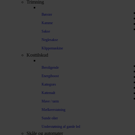
Trimning
Børster
Kamme
Sakse
Neglesakse
Klippemaskine
Kosttilskud
Beroligende
Energiboost
Kattegræs
Kattemalt
Mave / tarm
Mælkeerstatning
Sunde olier
Understøtning af gamle led
Skåle og automater