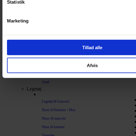
Statistik
Bundlag / Strøelse
Papirstrøelse
Marketing
Hamp
Savsmuld
Bark
Tillad alle
Bommuld
Spelt
Afvis
Træpiller
Vat
Sand
Legetøj
Legetøj til Gnavere
Huse til Hamster / Mus
Huse til marsvin
Huse til kaniner
Tunneler