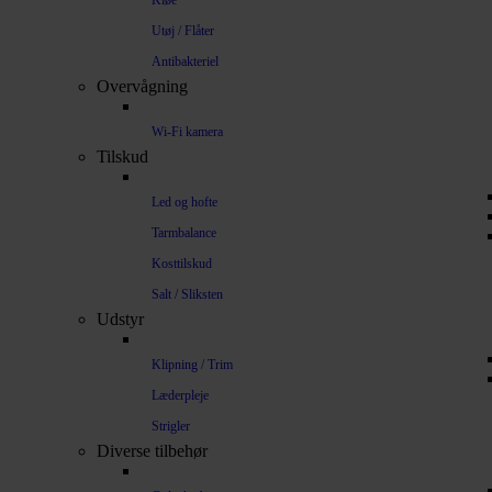
Kløe
Utøj / Flåter
Antibakteriel
Overvågning
Wi-Fi kamera
Tilskud
Led og hofte
Tarmbalance
Kosttilskud
Salt / Sliksten
Udstyr
Klipning / Trim
Læderpleje
Strigler
Diverse tilbehør