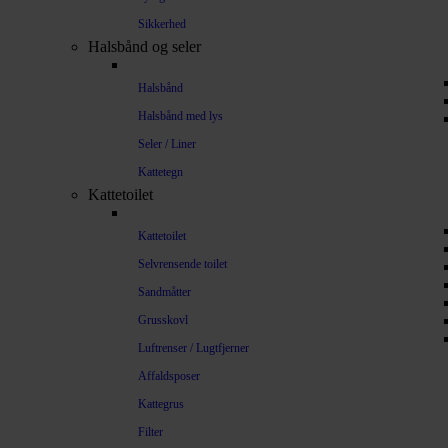
Sikkerhed
Halsbånd og seler
Halsbånd
Halsbånd med lys
Seler / Liner
Kattetegn
Kattetoilet
Kattetoilet
Selvrensende toilet
Sandmåtter
Grusskovl
Luftrenser / Lugtfjerner
Affaldsposer
Kattegrus
Filter