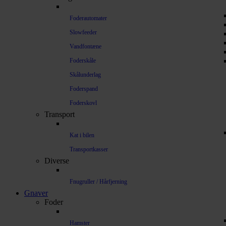
Foderautomater
Slowfeeder
Vandfontæne
Foderskåle
Skålunderlag
Foderspand
Foderskovl
Transport
Kat i bilen
Transportkasser
Diverse
Fnugruller / Hårfjerning
Gnaver
Foder
Hamster