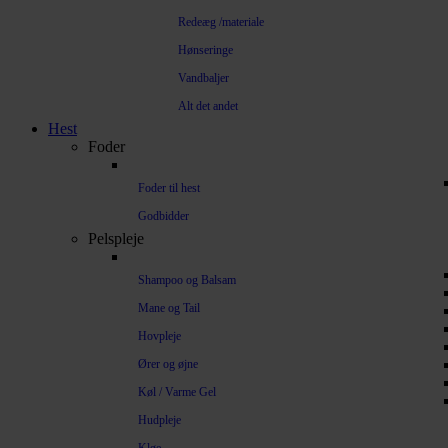
Redeæg /materiale
Hønseringe
Vandbaljer
Alt det andet
Hest
Foder
Foder til hest
Godbidder
Pelspleje
Shampoo og Balsam
Mane og Tail
Hovpleje
Ører og øjne
Køl / Varme Gel
Hudpleje