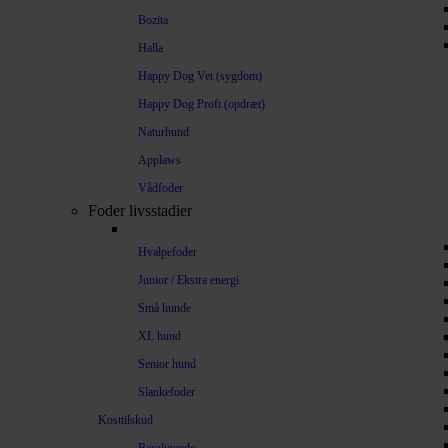
Bozita
Halla
Happy Dog Vet (sygdom)
Happy Dog Profi (opdræt)
Naturhund
Applaws
Vådfoder
Foder livsstadier
Hvalpefoder
Junior / Ekstra energi
Små hunde
XL hund
Senior hund
Slankefoder
Kosttilskud