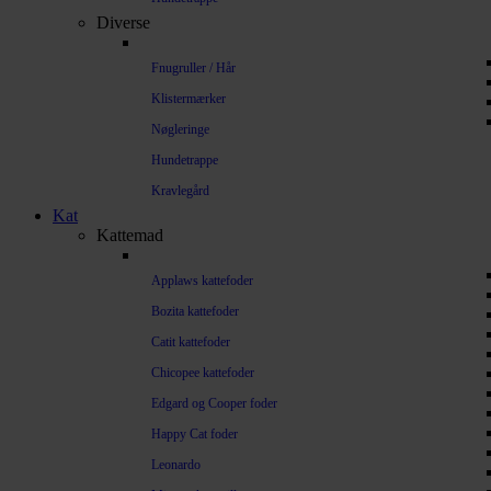
Diverse
Fnugruller / Hår
Klistermærker
Nøgleringe
Hundetrappe
Kravlegård
Kat
Kattemad
Applaws kattefoder
Bozita kattefoder
Catit kattefoder
Chicopee kattefoder
Edgard og Cooper foder
Happy Cat foder
Leonardo