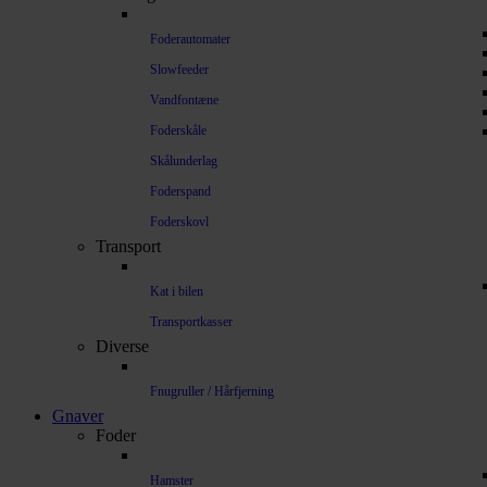
Foderautomater
Slowfeeder
Vandfontæne
Foderskåle
Skålunderlag
Foderspand
Foderskovl
Transport
Kat i bilen
Transportkasser
Diverse
Fnugruller / Hårfjerning
Gnaver
Foder
Hamster