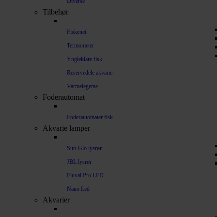
Diverse
Tilbehør
Fiskenet
Termometer
Yngleklare fisk
Reservedele akvarie
Varmelegeme
Foderautomat
Foderautomater fisk
Akvarie lamper
Sun-Glo lysrør
JBL lysrør
Fluval Pro LED
Nano Led
Akvarier