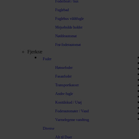
Foderbræt / hus
Fuglebad
Fuglehus vildtfugle
Mejsebolde holder
Nøddeautomat
Frø foderautomat
Fjerkræ
Foder
Hønsefoder
Fasanfoder
Transportkasser
Andre fugle
Kosttilskud / Utøj
Foderautomater / Vand
Varmelegeme vandtrug
Diverse
Alt til Duer