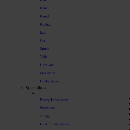
Kalkun
Kanin
Kamel
Kylling
Lam
Ost
Struds
Vildt
Uden kød
Frysetørret
Godbidstaske
Specialkost
Bevægelsesapparatet
Fordøjelse
Allergi
Glutenfri hundefoder