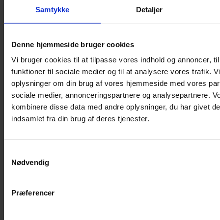
Samtykke
Detaljer
Musebur
Hamsterbur
Denne hjemmeside bruger cookies
Kaninbur
Vi bruger cookies til at tilpasse vores indhold og annoncer, til
Rottebur
funktioner til sociale medier og til at analysere vores trafik. 
Marsvinebur
oplysninger om din brug af vores hjemmeside med vores part
Løbegård
sociale medier, annonceringspartnere og analysepartnere. V
Overdækning løbegård
kombinere disse data med andre oplysninger, du har givet de
Indretning til bure
indsamlet fra din brug af deres tjenester.
Legepladser til bure
Senge til gnavere
Samtykkevalg
Stiger til bure
Nødvendig
Reservedele til bure
Clips til bure
Præferencer
Transportkasse
Strøelse og bundlag