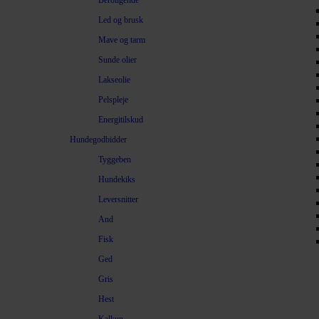
Beroligende
Led og brusk
Mave og tarm
Sunde olier
Lakseolie
Pelspleje
Energitilskud
Hundegodbidder
Tyggeben
Hundekiks
Leversnitter
And
Fisk
Ged
Gris
Hest