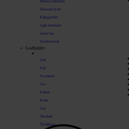
Miamor kattepiller
Dåsemad til kat
Killingefoder
Light kattefoder
Senior kat
Steriliseret kat
Godbidder
And
Fisk
Frysetørret
Gris
Kalkun
Kanin
Lam
Oksekød
Til killinger