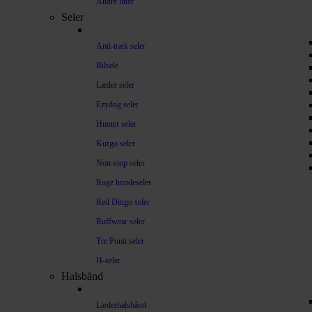
Andre liner
Seler
Anti-træk seler
Bilsele
Læder seler
Ezydog seler
Hunter seler
Kurgo seler
Non-stop seler
Rogz hundeseler
Red Dingo seler
Ruffwear seler
Tre Ponti seler
H-seler
Halsbånd
Læderhalsbånd