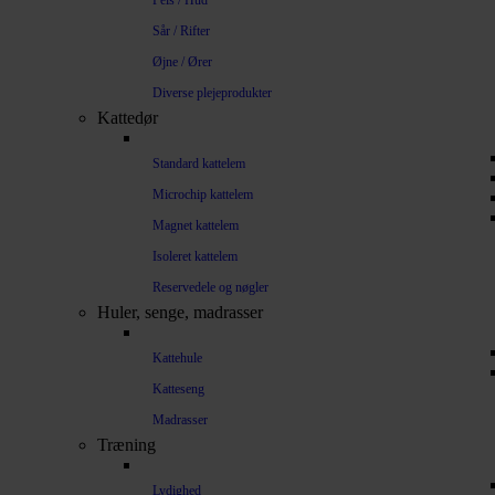
Pels / Hud
Sår / Rifter
Øjne / Ører
Diverse plejeprodukter
Kattedør
Standard kattelem
Microchip kattelem
Magnet kattelem
Isoleret kattelem
Reservedele og nøgler
Huler, senge, madrasser
Kattehule
Katteseng
Madrasser
Træning
Lydighed