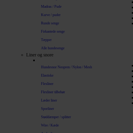
Madras / Pude
Kurve / puder
Runde senge
Firkantede senge
Tæpper
Alle hundesenge
Liner og snore
Hundesnor Neopren / Nylon / Mesh
Elastiske
Flexliner
Flexliner tilbehør
Læder liner
Sporliner
Støddæmper / splitter
Wire / Kæde