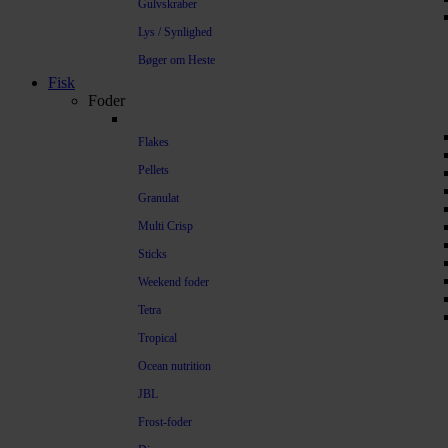
Gulvskraber
Lys / Synlighed
Bøger om Heste
Fisk
Foder
Flakes
Pellets
Granulat
Multi Crisp
Sticks
Weekend foder
Tetra
Tropical
Ocean nutrition
JBL
Frost-foder