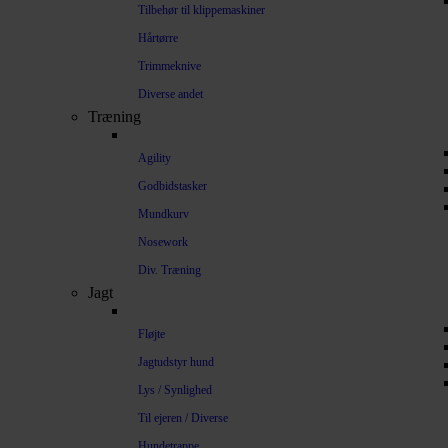
Tilbehør til klippemaskiner
Hårtørre
Trimmeknive
Diverse andet
Træning
Agility
Godbidstasker
Mundkurv
Nosework
Div. Træning
Jagt
Fløjte
Jagtudstyr hund
Lys / Synlighed
Til ejeren / Diverse
Hundetrappe