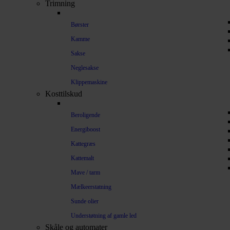
Trimning
Børster
Kamme
Sakse
Neglesakse
Klippemaskine
Kosttilskud
Beroligende
Energiboost
Kattegræs
Kattemalt
Mave / tarm
Mælkeerstatning
Sunde olier
Understøtning af gamle led
Skåle og automater