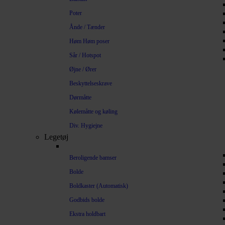
Poter
Ånde / Tænder
Høm Høm poser
Sår / Hotspot
Øjne / Ører
Beskyttelseskrave
Dørmåtte
Kølemåtte og køling
Div. Hygiejne
Legetøj
Beroligende bamser
Bolde
Boldkaster (Automatisk)
Godbids bolde
Ekstra holdbart