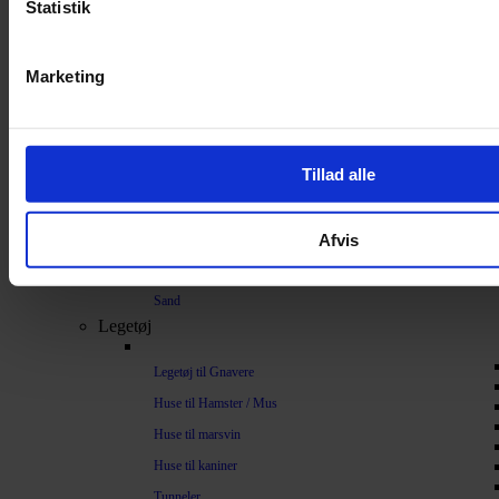
Statistik
Bundlag / Strøelse
Papirstrøelse
Marketing
Hamp
Savsmuld
Bark
Tillad alle
Bommuld
Spelt
Afvis
Træpiller
Vat
Sand
Legetøj
Legetøj til Gnavere
Huse til Hamster / Mus
Huse til marsvin
Huse til kaniner
Tunneler