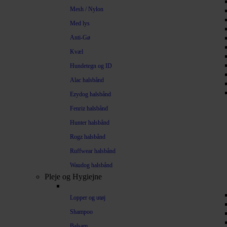
Mesh / Nylon
Med lys
Anti-Gø
Kvæl
Hundetegn og ID
Alac halsbånd
Ezydog halsbånd
Fenriz halsbånd
Hunter halsbånd
Rogz halsbånd
Ruffwear halsbånd
Waudog halsbånd
Pleje og Hygiejne
Lopper og utøj
Shampoo
Balsam