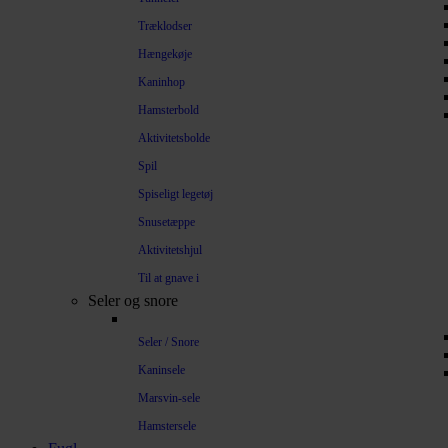
Træklodser
Hængekøje
Kaninhop
Hamsterbold
Aktivitetsbolde
Spil
Spiseligt legetøj
Snusetæppe
Aktivitetshjul
Til at gnave i
Seler og snore
Seler / Snore
Kaninsele
Marsvin-sele
Hamstersele