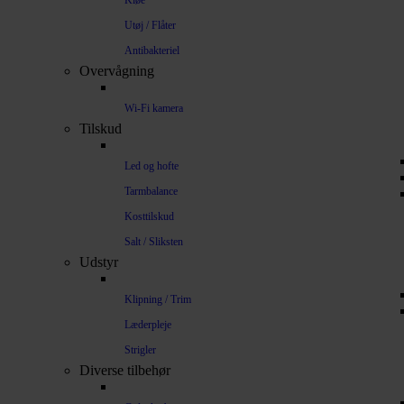
Kløe
Utøj / Flåter
Antibakteriel
Overvågning
Wi-Fi kamera
Tilskud
Led og hofte
Tarmbalance
Kosttilskud
Salt / Sliksten
Udstyr
Klipning / Trim
Læderpleje
Strigler
Diverse tilbehør