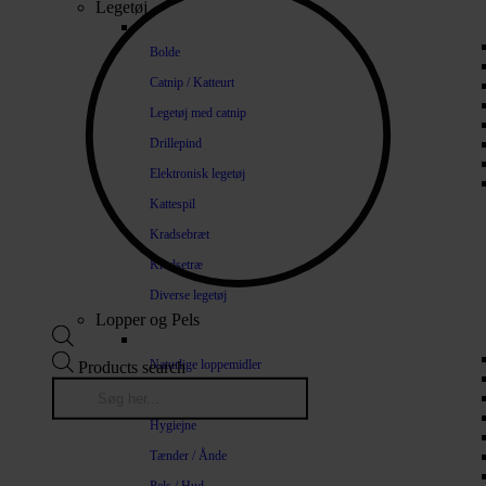
Legetøj
Bolde
Catnip / Katteurt
Legetøj med catnip
Drillepind
Elektronisk legetøj
Kattespil
Kradsebræt
Kradsetræ
Diverse legetøj
Lopper og Pels
Naturlige loppemidler
Products search
Shampoo / Balsam
Hygiejne
Tænder / Ånde