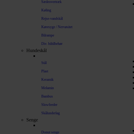
Sædeovertræk
Køling
Rejse-vandskål
Køresyge / Nervøsitet
Bilrampe
Div. biltilbehør
Hundeskål
Stål
Plast
Keramik
Melamin
Bambus
Slowfeeder
Skålunderlag
Senge
Donut senge