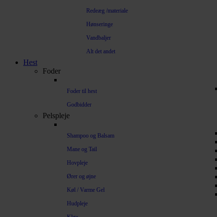
Redeæg /materiale
Hønseringe
Vandbaljer
Alt det andet
Hest
Foder
Foder til hest
Godbidder
Pelspleje
Shampoo og Balsam
Mane og Tail
Hovpleje
Ører og øjne
Køl / Varme Gel
Hudpleje