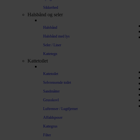
Sikkerhed
Halsbånd og seler
Halsbånd
Halsbånd med lys
Seler / Liner
Kattetegn
Kattetoilet
Kattetoilet
Selvrensende toilet
Sandmåtter
Grusskovl
Luftrenser / Lugtfjerner
Affaldsposer
Kattegrus
Filter