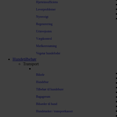
Hjerteinsufficiens
Leverproblemer
Nyresvigt
Regenerering
Urinvejssten
Vægtkontrol
Mælkeerstatning
Vegetar hundefoder
Hundetilbehør
Transport
Bilsele
Hundebur
Tilbehør til hundebure
Bagagerum
Bilsæder til hund
Hundetasker / transportkasser