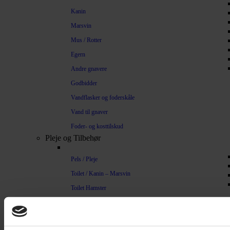
Kanin
Marsvin
Mus / Rotter
Egern
Andre gnavere
Godbidder
Vandflasker og foderskåle
Vand til gnaver
Foder- og kosttilskud
Pleje og Tilbehør
Pels / Pleje
Toilet / Kanin – Marsvin
Toilet Hamster
Børste / Kam
Shampoo
Bure