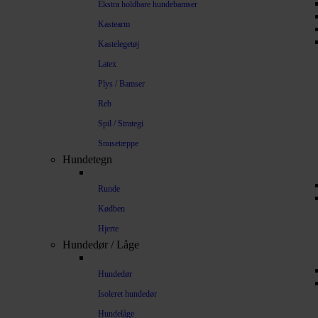
Ekstra holdbare hundebamser
Kastearm
Kastelegetøj
Latex
Plys / Bamser
Reb
Spil / Strategi
Snusetæppe
Hundetegn
Runde
Kødben
Hjerte
Hundedør / Låge
Hundedør
Isoleret hundedør
Hundelåge