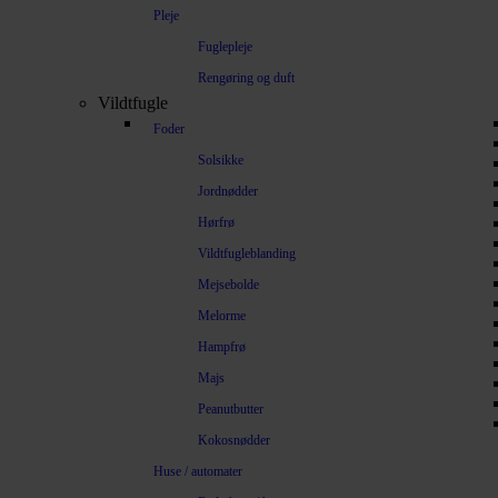
Pleje
Fuglepleje
Rengøring og duft
Vildtfugle
Foder
Solsikke
Jordnødder
Hørfrø
Vildtfugleblanding
Mejsebolde
Melorme
Hampfrø
Majs
Peanutbutter
Kokosnødder
Huse / automater