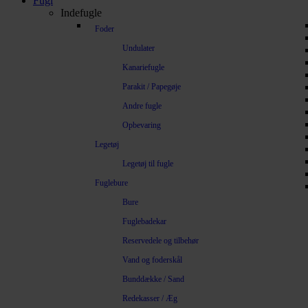
Fugl
Indefugle
Foder
Undulater
Kanariefugle
Parakit / Papegøje
Andre fugle
Opbevaring
Legetøj
Legetøj til fugle
Fuglebure
Bure
Fuglebadekar
Reservedele og tilbehør
Vand og foderskål
Bunddække / Sand
Redekasser / Æg