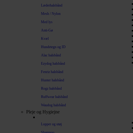
Læderhalsbånd
Mesh / Nylon
Med lys
Anti-Gø
Kvæl
Hundetegn og ID
Alac halsbånd
Ezydog halsbånd
Fenriz halsbånd
Hunter halsbånd
Rogz halsbånd
Ruffwear halsbånd
Waudog halsbånd
Pleje og Hygiejne
Lopper og utøj
Shampoo