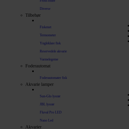
Frost-foder
Diverse
Tilbehør
Fiskenet
Termometer
Yngleklare fisk
Reservedele akvarie
Varmelegeme
Foderautomat
Foderautomater fisk
Akvarie lamper
Sun-Glo lysrør
JBL lysrør
Fluval Pro LED
Nano Led
Akvarier