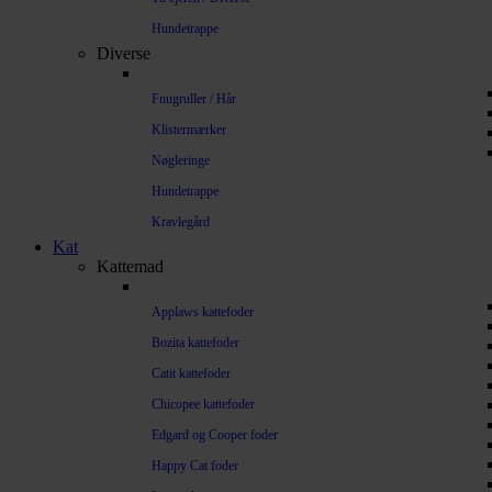
Hundetrappe
Diverse
Fnugruller / Hår
Klistermærker
Nøgleringe
Hundetrappe
Kravlegård
Kat
Kattemad
Applaws kattefoder
Bozita kattefoder
Catit kattefoder
Chicopee kattefoder
Edgard og Cooper foder
Happy Cat foder