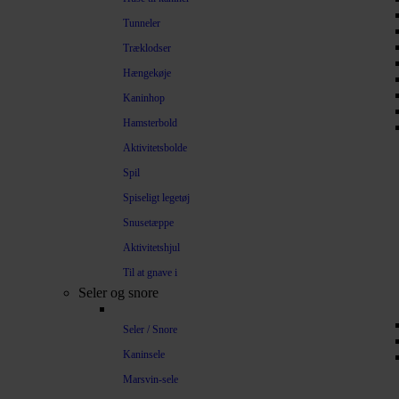
Tunneler
Træklodser
Hængekøje
Kaninhop
Hamsterbold
Aktivitetsbolde
Spil
Spiseligt legetøj
Snusetæppe
Aktivitetshjul
Til at gnave i
Seler og snore
Seler / Snore
Kaninsele
Marsvin-sele