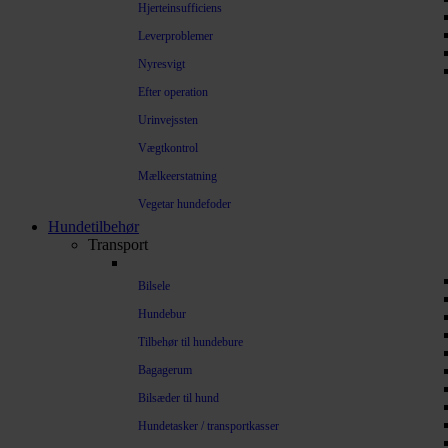
Hjerteinsufficiens
Leverproblemer
Nyresvigt
Efter operation
Urinvejssten
Vægtkontrol
Mælkeerstatning
Vegetar hundefoder
Hundetilbehør
Transport
Bilsele
Hundebur
Tilbehør til hundebure
Bagagerum
Bilsæder til hund
Hundetasker / transportkasser