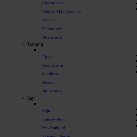
Klippemaskine
Tilbehør til klippemaskiner
Hårtørre
Trimmeknive
Diverse andet
Træning
Agility
Godbidstasker
Mundkurv
Nosework
Div. Træning
Jagt
Fløjte
Jagtudstyr hund
Lys / Synlighed
Til ejeren / Diverse