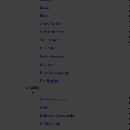
Balsam
Poter
Ånde / Tænder
Høm Høm poser
Sår / Hotspot
Øjne / Ører
Beskyttelseskrave
Dørmåtte
Kølemåtte og køling
Div. Hygiejne
Legetøj
Beroligende bamser
Bolde
Boldkaster (Automatisk)
Godbids bolde