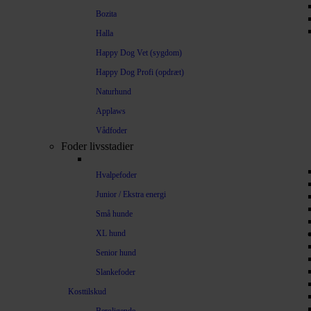
Bozita
Halla
Happy Dog Vet (sygdom)
Happy Dog Profi (opdræt)
Naturhund
Applaws
Vådfoder
Foder livsstadier
Hvalpefoder
Junior / Ekstra energi
Små hunde
XL hund
Senior hund
Slankefoder
Kosttilskud