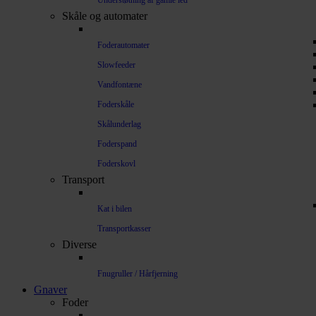
Understøtning af gamle led
Skåle og automater
Foderautomater
Slowfeeder
Vandfontæne
Foderskåle
Skålunderlag
Foderspand
Foderskovl
Transport
Kat i bilen
Transportkasser
Diverse
Fnugruller / Hårfjerning
Gnaver
Foder