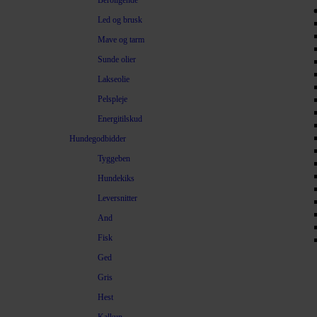
Beroligende
Led og brusk
Mave og tarm
Sunde olier
Lakseolie
Pelspleje
Energitilskud
Hundegodbidder
Tyggeben
Hundekiks
Leversnitter
And
Fisk
Ged
Gris
Hest