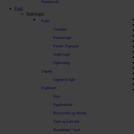
Hamstersele
Fugl
Indefugle
Foder
Undulater
Kanariefugle
Parakit / Papegøje
Andre fugle
Opbevaring
Legetøj
Legetøj til fugle
Fuglebure
Bure
Fuglebadekar
Reservedele og tilbehør
Vand og foderskål
Bunddække / Sand