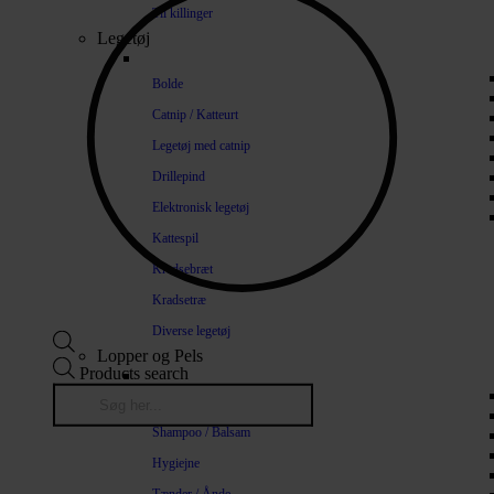
Til killinger
Legetøj
Bolde
Catnip / Katteurt
Legetøj med catnip
Drillepind
Elektronisk legetøj
Kattespil
Kradsebræt
Kradsetræ
Diverse legetøj
Lopper og Pels
Products search
Naturlige loppemidler
Shampoo / Balsam
Hygiejne