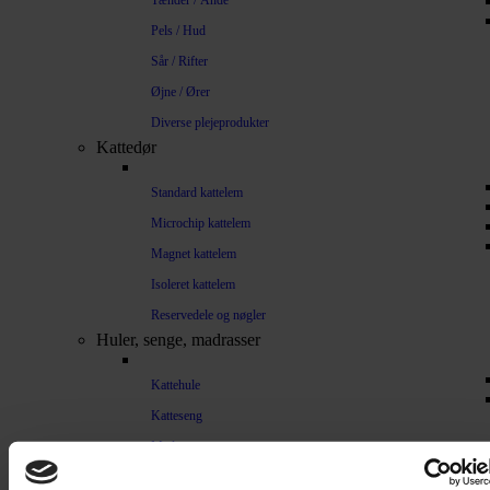
Tænder / Ånde
Pels / Hud
Sår / Rifter
Øjne / Ører
Diverse plejeprodukter
Kattedør
Standard kattelem
Microchip kattelem
Magnet kattelem
Isoleret kattelem
Reservedele og nøgler
Huler, senge, madrasser
Kattehule
Katteseng
Madrasser
Træning