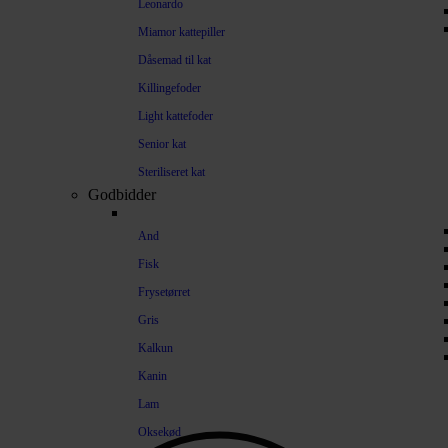
Leonardo
Miamor kattepiller
Dåsemad til kat
Killingefoder
Light kattefoder
Senior kat
Steriliseret kat
Godbidder
And
Fisk
Frysetørret
Gris
Kalkun
Kanin
Lam
Oksekød