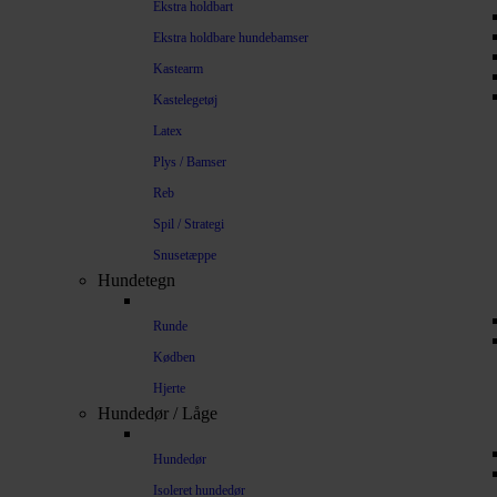
Ekstra holdbart
Ekstra holdbare hundebamser
Kastearm
Kastelegetøj
Latex
Plys / Bamser
Reb
Spil / Strategi
Snusetæppe
Hundetegn
Runde
Kødben
Hjerte
Hundedør / Låge
Hundedør
Isoleret hundedør