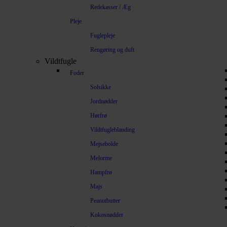
Redekasser / Æg
Pleje
Fuglepleje
Rengøring og duft
Vildtfugle
Foder
Solsikke
Jordnødder
Hørfrø
Vildtfugleblanding
Mejsebolde
Melorme
Hampfrø
Majs
Peanutbutter
Kokosnødder