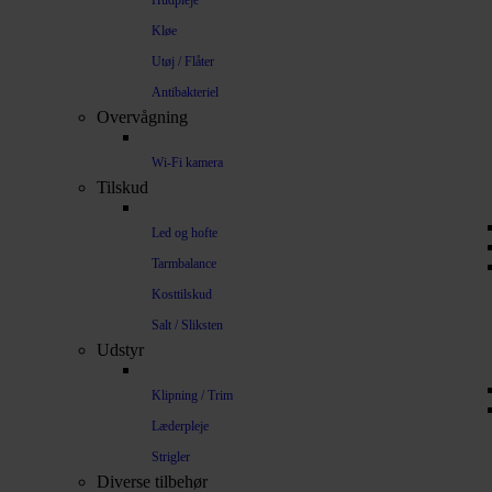
Hudpleje
Kløe
Utøj / Flåter
Antibakteriel
Overvågning
Wi-Fi kamera
Tilskud
Led og hofte
Tarmbalance
Kosttilskud
Salt / Sliksten
Udstyr
Klipning / Trim
Læderpleje
Strigler
Diverse tilbehør