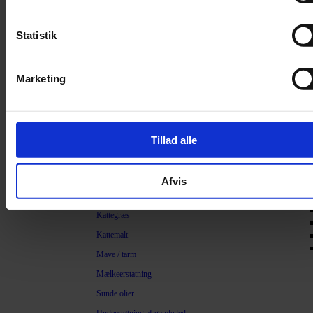
Filter
Trimning
Statistik
Børster
Kamme
Marketing
Sakse
Neglesakse
Klippemaskine
Tillad alle
Kosttilskud
Beroligende
Afvis
Energiboost
Kattegræs
Kattemalt
Mave / tarm
Mælkeerstatning
Sunde olier