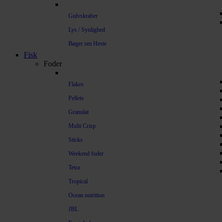
Gulvskraber
Lys / Synlighed
Bøger om Heste
Fisk
Foder
Flakes
Pellets
Granulat
Multi Crisp
Sticks
Weekend foder
Tetra
Tropical
Ocean nutrition
JBL