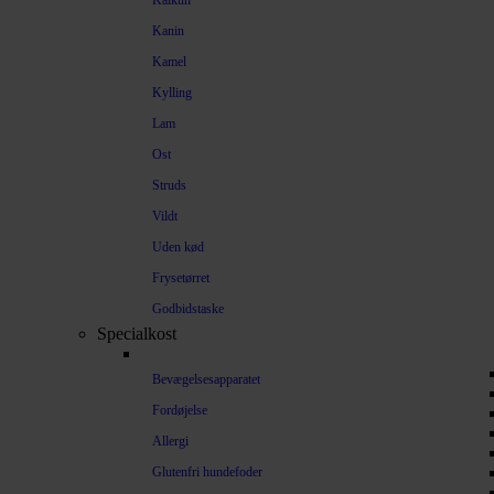
Kalkun
Kanin
Kamel
Kylling
Lam
Ost
Struds
Vildt
Uden kød
Frysetørret
Godbidstaske
Specialkost
Bevægelsesapparatet
Fordøjelse
Allergi
Glutenfri hundefoder