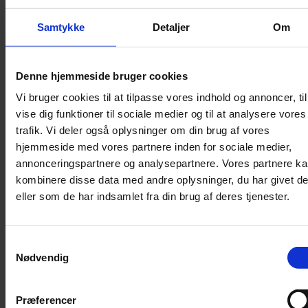
Lydighed
Samtykke
Detaljer
Om
Sikkerhed
Halsbånd og seler
Denne hjemmeside bruger cookies
Halsbånd
Vi bruger cookies til at tilpasse vores indhold og annoncer, til
Halsbånd med lys
vise dig funktioner til sociale medier og til at analysere vores
Seler / Liner
trafik. Vi deler også oplysninger om din brug af vores
Kattetegn
hjemmeside med vores partnere inden for sociale medier,
Kattetoilet
annonceringspartnere og analysepartnere. Vores partnere k
kombinere disse data med andre oplysninger, du har givet d
Kattetoilet
eller som de har indsamlet fra din brug af deres tjenester.
Selvrensende toilet
Sandmåtter
Grusskovl
Samtykkevalg
Nødvendig
Luftrenser / Lugtfjerner
Affaldsposer
Kattegrus
Præferencer