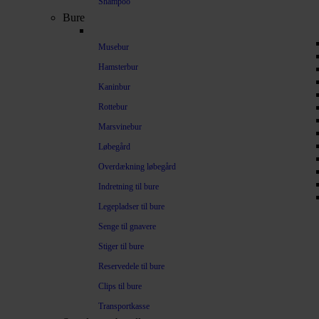
Shampoo
Bure
Musebur
Hamsterbur
Kaninbur
Rottebur
Marsvinebur
Løbegård
Overdækning løbegård
Indretning til bure
Legepladser til bure
Senge til gnavere
Stiger til bure
Reservedele til bure
Clips til bure
Transportkasse