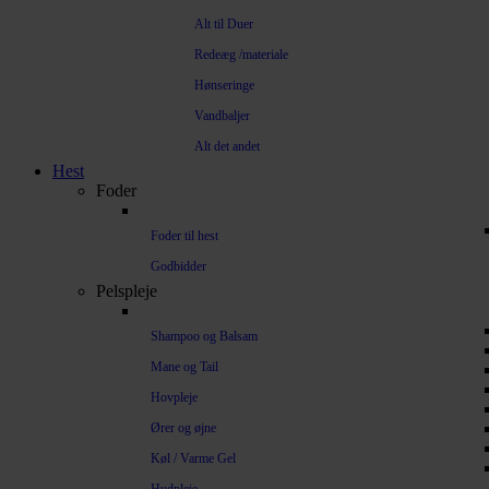
Alt til Duer
Redeæg /materiale
Hønseringe
Vandbaljer
Alt det andet
Hest
Foder
Foder til hest
Godbidder
Pelspleje
Shampoo og Balsam
Mane og Tail
Hovpleje
Ører og øjne
Køl / Varme Gel