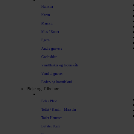
Hamster
Kanin
Marsvin
Mus / Rotter
Egern
Andre gnavere
Godbidder
Vandflasker og foderskåle
Vand til gnaver
Foder- og kosttilskud
Pleje og Tilbehør
Pels / Pleje
Toilet / Kanin – Marsvin
Toilet Hamster
Børste / Kam