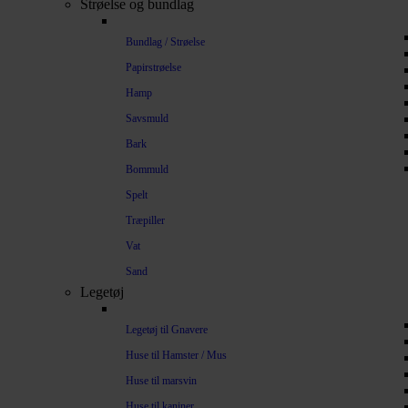
Strøelse og bundlag
Bundlag / Strøelse
Papirstrøelse
Hamp
Savsmuld
Bark
Bommuld
Spelt
Træpiller
Vat
Sand
Legetøj
Legetøj til Gnavere
Huse til Hamster / Mus
Huse til marsvin
Huse til kaniner