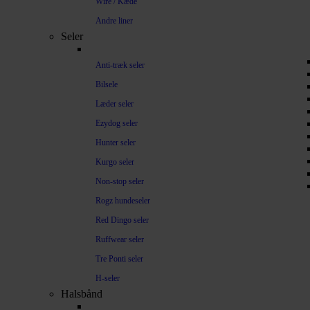
Wire / Kæde
Andre liner
Seler
Anti-træk seler
Bilsele
Læder seler
Ezydog seler
Hunter seler
Kurgo seler
Non-stop seler
Rogz hundeseler
Red Dingo seler
Ruffwear seler
Tre Ponti seler
H-seler
Halsbånd