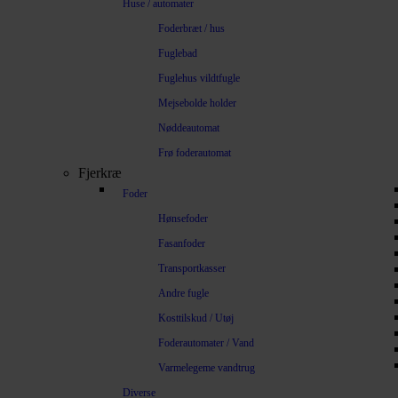
Huse / automater
Foderbræt / hus
Fuglebad
Fuglehus vildtfugle
Mejsebolde holder
Nøddeautomat
Frø foderautomat
Fjerkræ
Foder
Hønsefoder
Fasanfoder
Transportkasser
Andre fugle
Kosttilskud / Utøj
Foderautomater / Vand
Varmelegeme vandtrug
Diverse