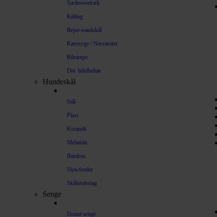
Sædeovertræk
Køling
Rejse-vandskål
Køresyge / Nervøsitet
Bilrampe
Div. biltilbehør
Hundeskål
Stål
Plast
Keramik
Melamin
Bambus
Slowfeeder
Skålunderlag
Senge
Donut senge