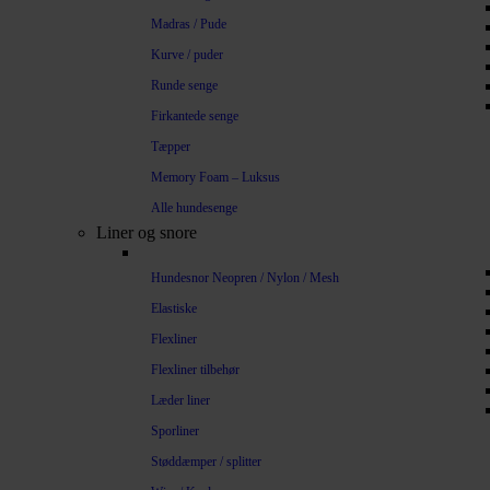
Madras / Pude
Kurve / puder
Runde senge
Firkantede senge
Tæpper
Memory Foam – Luksus
Alle hundesenge
Liner og snore
Hundesnor Neopren / Nylon / Mesh
Elastiske
Flexliner
Flexliner tilbehør
Læder liner
Sporliner
Støddæmper / splitter