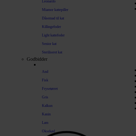
Leonardo
Miamor kattepiller
Dåsemad til kat
Killingefoder
Light kattefoder
Senior kat
Steriliseret kat
Godbidder
And
Fisk
Frysetørret
Gris
Kalkun
Kanin
Lam
Oksekød