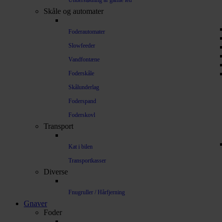
Understøtning af gamle led
Skåle og automater
Foderautomater
Slowfeeder
Vandfontæne
Foderskåle
Skålunderlag
Foderspand
Foderskovl
Transport
Kat i bilen
Transportkasser
Diverse
Fnugruller / Hårfjerning
Gnaver
Foder