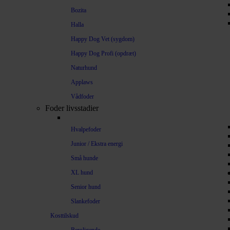
Bozita
Halla
Happy Dog Vet (sygdom)
Happy Dog Profi (opdræt)
Naturhund
Applaws
Vådfoder
Foder livsstadier
Hvalpefoder
Junior / Ekstra energi
Små hunde
XL hund
Senior hund
Slankefoder
Kosttilskud