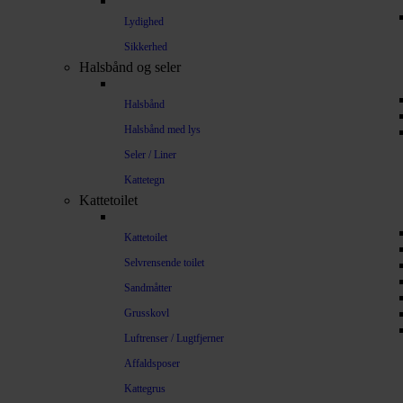
Lydighed
Sikkerhed
Halsbånd og seler
Halsbånd
Halsbånd med lys
Seler / Liner
Kattetegn
Kattetoilet
Kattetoilet
Selvrensende toilet
Sandmåtter
Grusskovl
Luftrenser / Lugtfjerner
Affaldsposer
Kattegrus