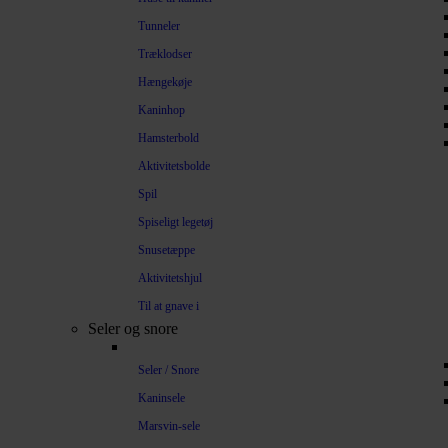
Tunneler
Træklodser
Hængekøje
Kaninhop
Hamsterbold
Aktivitetsbolde
Spil
Spiseligt legetøj
Snusetæppe
Aktivitetshjul
Til at gnave i
Seler og snore
Seler / Snore
Kaninsele
Marsvin-sele