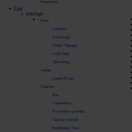
Hamstersele
Fugl
Indefugle
Foder
Undulater
Kanariefugle
Parakit / Papegøje
Andre fugle
Opbevaring
Legetøj
Legetøj til fugle
Fuglebure
Bure
Fuglebadekar
Reservedele og tilbehør
Vand og foderskål
Bunddække / Sand