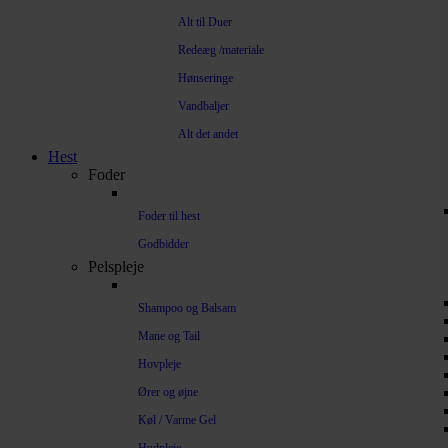
Alt til Duer
Redeæg /materiale
Hønseringe
Vandbaljer
Alt det andet
Hest
Foder
Foder til hest
Godbidder
Pelspleje
Shampoo og Balsam
Mane og Tail
Hovpleje
Ører og øjne
Køl / Varme Gel