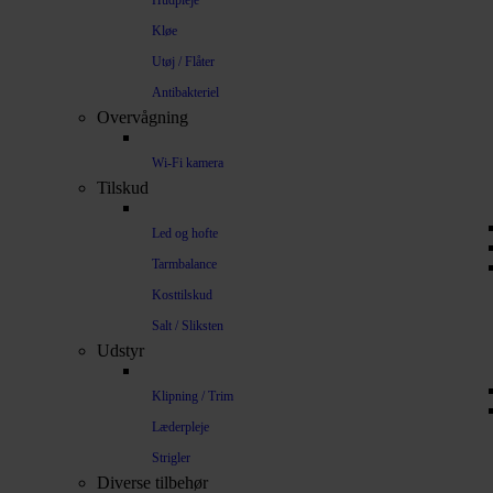
Hudpleje
Kløe
Utøj / Flåter
Antibakteriel
Overvågning
Wi-Fi kamera
Tilskud
Led og hofte
Tarmbalance
Kosttilskud
Salt / Sliksten
Udstyr
Klipning / Trim
Læderpleje
Strigler
Diverse tilbehør