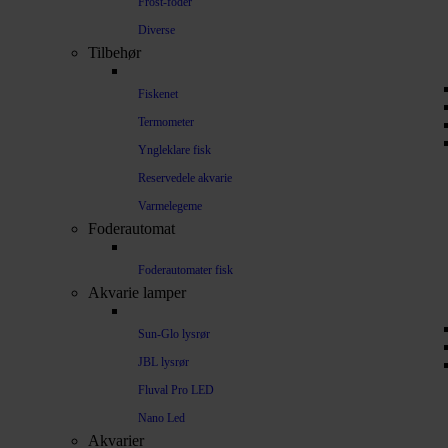
Frost-foder
Diverse
Tilbehør
Fiskenet
Termometer
Yngleklare fisk
Reservedele akvarie
Varmelegeme
Foderautomat
Foderautomater fisk
Akvarie lamper
Sun-Glo lysrør
JBL lysrør
Fluval Pro LED
Nano Led
Akvarier