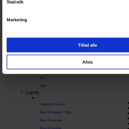
Strøelse og bundlag
Statistik
Bundlag / Strøelse
Marketing
Papirstrøelse
Hamp
Savsmuld
Tillad alle
Bark
Bommuld
Afvis
Spelt
Træpiller
Vat
Sand
Legetøj
Legetøj til Gnavere
Huse til Hamster / Mus
Huse til marsvin
Huse til kaniner