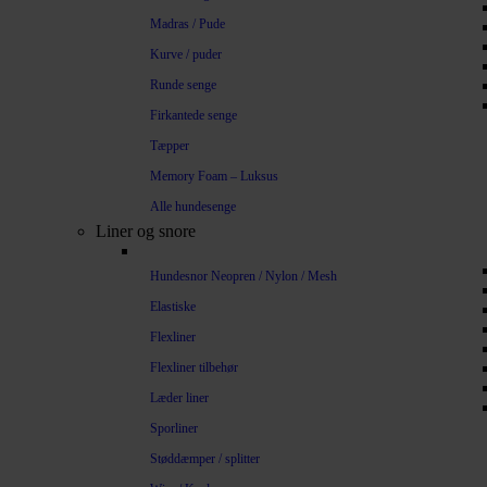
Madras / Pude
Kurve / puder
Runde senge
Firkantede senge
Tæpper
Memory Foam – Luksus
Alle hundesenge
Liner og snore
Hundesnor Neopren / Nylon / Mesh
Elastiske
Flexliner
Flexliner tilbehør
Læder liner
Sporliner
Støddæmper / splitter