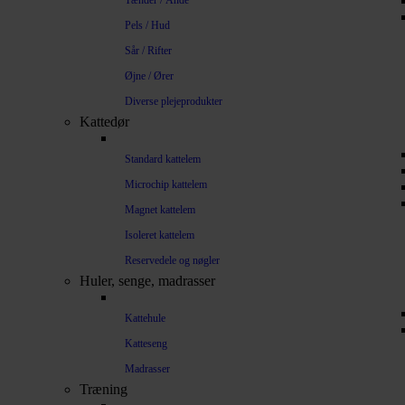
Tænder / Ånde
Pels / Hud
Sår / Rifter
Øjne / Ører
Diverse plejeprodukter
Kattedør
Standard kattelem
Microchip kattelem
Magnet kattelem
Isoleret kattelem
Reservedele og nøgler
Huler, senge, madrasser
Kattehule
Katteseng
Madrasser
Træning