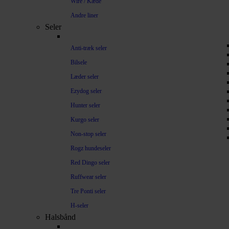
Wire / Kæde
Andre liner
Seler
Anti-træk seler
Bilsele
Læder seler
Ezydog seler
Hunter seler
Kurgo seler
Non-stop seler
Rogz hundeseler
Red Dingo seler
Ruffwear seler
Tre Ponti seler
H-seler
Halsbånd