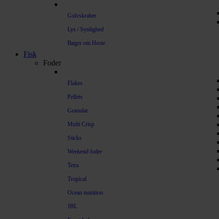
Gulvskraber
Lys / Synlighed
Bøger om Heste
Fisk
Foder
Flakes
Pellets
Granulat
Multi Crisp
Sticks
Weekend foder
Tetra
Tropical
Ocean nutrition
JBL