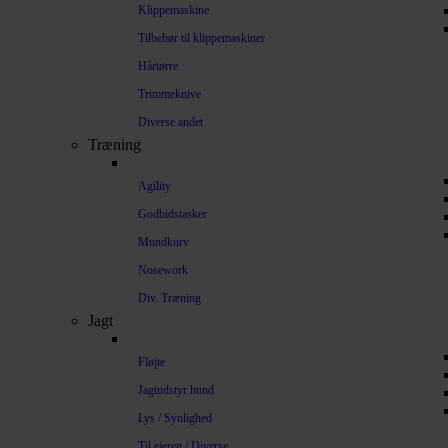
Klippemaskine
Tilbehør til klippemaskiner
Hårtørre
Trimmeknive
Diverse andet
Træning
Agility
Godbidstasker
Mundkurv
Nosework
Div. Træning
Jagt
Fløjte
Jagtudstyr hund
Lys / Synlighed
Til ejeren / Diverse