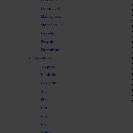
Beroligende
Led og brusk
Mave og tarm
Sunde olier
Lakseolie
Pelspleje
Energitilskud
Hundegodbidder
Tyggeben
Hundekiks
Leversnitter
And
Fisk
Ged
Gris
Hest