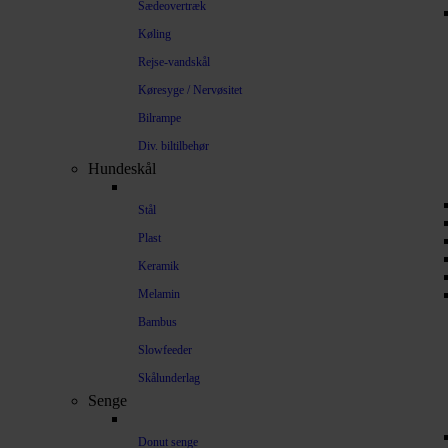
Sædeovertræk
Køling
Rejse-vandskål
Køresyge / Nervøsitet
Bilrampe
Div. biltilbehør
Hundeskål
Stål
Plast
Keramik
Melamin
Bambus
Slowfeeder
Skålunderlag
Senge
Donut senge