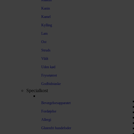
Kalkun
Kanin
Kamel
Kylling
Lam
Ost
Struds
Vildt
Uden kød
Frysetørret
Godbidstaske
Specialkost
Bevægelsesapparatet
Fordøjelse
Allergi
Glutenfri hundefoder