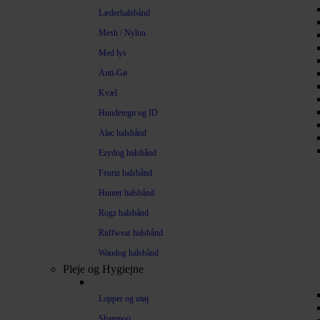
Læderhalsbånd
Mesh / Nylon
Med lys
Anti-Gø
Kvæl
Hundetegn og ID
Alac halsbånd
Ezydog halsbånd
Fenriz halsbånd
Hunter halsbånd
Rogz halsbånd
Ruffwear halsbånd
Waudog halsbånd
Pleje og Hygiejne
Lopper og utøj
Shampoo