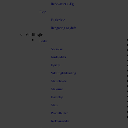
Redekasser / Æg
Pleje
Fuglepleje
Rengøring og duft
Vildtfugle
Foder
Solsikke
Jordnødder
Hørfrø
Vildtfugleblanding
Mejsebolde
Melorme
Hampfrø
Majs
Peanutbutter
Kokosnødder