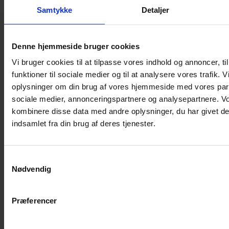
Shampoo
Samtykke
Detaljer
Bure
Musebur
Denne hjemmeside bruger cookies
Hamsterbur
Vi bruger cookies til at tilpasse vores indhold og annoncer, til
Kaninbur
funktioner til sociale medier og til at analysere vores trafik. 
Rottebur
oplysninger om din brug af vores hjemmeside med vores part
Marsvinebur
sociale medier, annonceringspartnere og analysepartnere. V
Løbegård
kombinere disse data med andre oplysninger, du har givet de
Overdækning løbegård
indsamlet fra din brug af deres tjenester.
Indretning til bure
Legepladser til bure
Samtykkevalg
Senge til gnavere
Nødvendig
Stiger til bure
Reservedele til bure
Præferencer
Clips til bure
Transportkasse