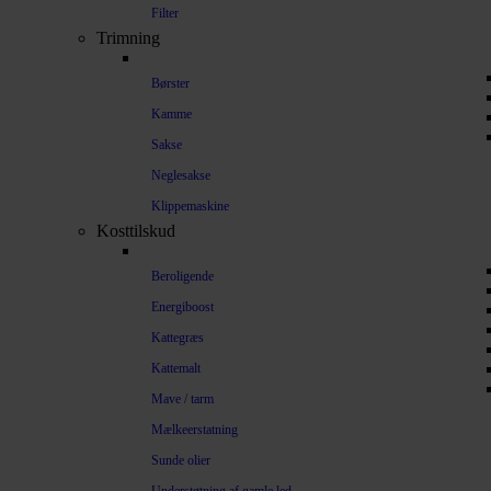
Filter
Trimning
Børster
Kamme
Sakse
Neglesakse
Klippemaskine
Kosttilskud
Beroligende
Energiboost
Kattegræs
Kattemalt
Mave / tarm
Mælkeerstatning
Sunde olier