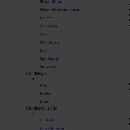
Ekstra holdbart
Ekstra holdbare hundebamser
Kastearm
Kastelegetøj
Latex
Plys / Bamser
Reb
Spil / Strategi
Snusetæppe
Hundetegn
Runde
Kødben
Hjerte
Hundedør / Låge
Hundedør
Isoleret hundedør