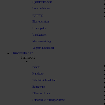
Hjerteinsufficiens
Leverproblemer
Nyresvigt
Efter operation
Urinvejssten
Vægtkontrol
Mælkeerstatning
Vegetar hundefoder
Hundetilbehør
Transport
Bilsele
Hundebur
Tilbehør til hundebure
Bagagerum
Bilsæder til hund
Hundetasker / transportkasser