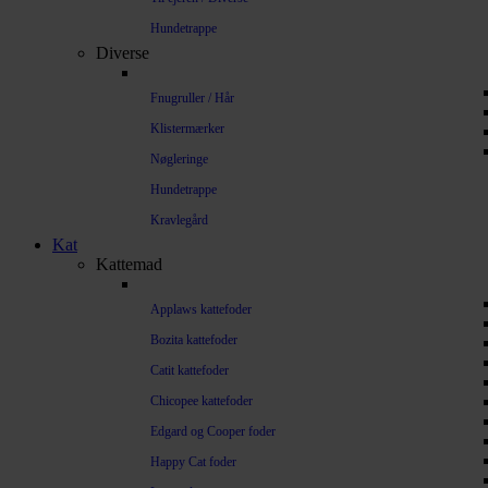
Hundetrappe
Diverse
Fnugruller / Hår
Klistermærker
Nøgleringe
Hundetrappe
Kravlegård
Kat
Kattemad
Applaws kattefoder
Bozita kattefoder
Catit kattefoder
Chicopee kattefoder
Edgard og Cooper foder
Happy Cat foder