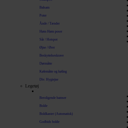
Balsam
Poter
Ånde / Tænder
Høm Høm poser
Sår / Hotspot
Øjne / Ører
Beskyttelseskrave
Dørmåtte
Kølemåtte og køling
Div. Hygiejne
Legetøj
Beroligende bamser
Bolde
Boldkaster (Automatisk)
Godbids bolde