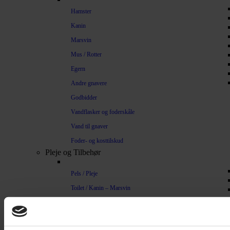
Hamster
Kanin
Marsvin
Mus / Rotter
Egern
Andre gnavere
Godbidder
Vandflasker og foderskåle
Vand til gnaver
Foder- og kosttilskud
Pleje og Tilbehør
Pels / Pleje
Toilet / Kanin – Marsvin
Toilet Hamster
Børste / Kam