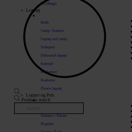
Til killinger
Legetøj
Bolde
Catnip / Katteurt
Legetøj med catnip
Drillepind
Elektronisk legetøj
Kattespil
Kradsebræt
Kradsetræ
Diverse legetøj
Lopper og Pels
Products search
Naturlige loppemidler
Shampoo / Balsam
Hygiejne