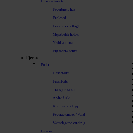
Huse / automater
Foderbræt / hus
Fuglebad
Fuglehus vildtfugle
Mejsebolde holder
Nøddeautomat
Frø foderautomat
Fjerkræ
Foder
Hønsefoder
Fasanfoder
Transportkasser
Andre fugle
Kosttilskud / Utøj
Foderautomater / Vand
Varmelegeme vandtrug
Diverse