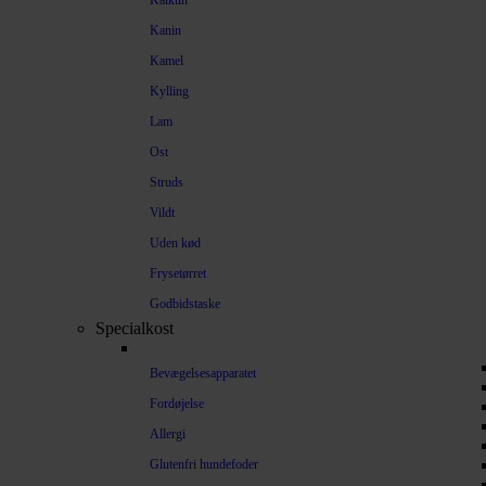
Kalkun
Kanin
Kamel
Kylling
Lam
Ost
Struds
Vildt
Uden kød
Frysetørret
Godbidstaske
Specialkost
Bevægelsesapparatet
Fordøjelse
Allergi
Glutenfri hundefoder