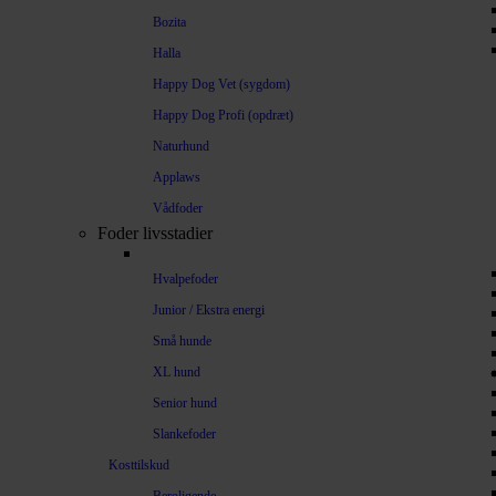
Bozita
Halla
Happy Dog Vet (sygdom)
Happy Dog Profi (opdræt)
Naturhund
Applaws
Vådfoder
Foder livsstadier
Hvalpefoder
Junior / Ekstra energi
Små hunde
XL hund
Senior hund
Slankefoder
Kosttilskud