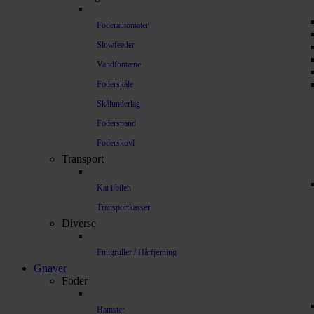
Foderautomater
Slowfeeder
Vandfontæne
Foderskåle
Skålunderlag
Foderspand
Foderskovl
Transport
Kat i bilen
Transportkasser
Diverse
Fnugruller / Hårfjerning
Gnaver
Foder
Hamster