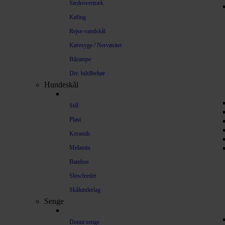
Sædeovertræk
Køling
Rejse-vandskål
Køresyge / Nervøsitet
Bilrampe
Div. biltilbehør
Hundeskål
Stål
Plast
Keramik
Melamin
Bambus
Slowfeeder
Skålunderlag
Senge
Donut senge