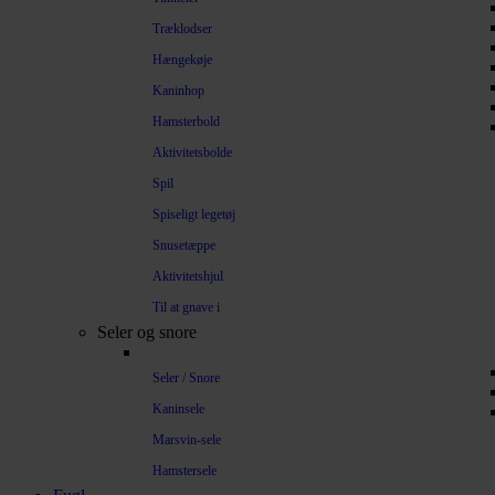
Træklodser
Hængekøje
Kaninhop
Hamsterbold
Aktivitetsbolde
Spil
Spiseligt legetøj
Snusetæppe
Aktivitetshjul
Til at gnave i
Seler og snore
Seler / Snore
Kaninsele
Marsvin-sele
Hamstersele