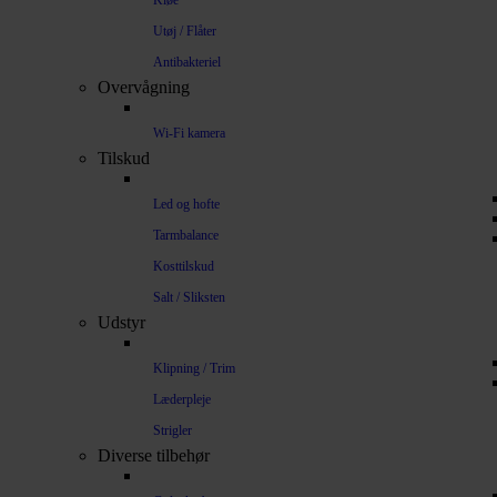
Kløe
Utøj / Flåter
Antibakteriel
Overvågning
Wi-Fi kamera
Tilskud
Led og hofte
Tarmbalance
Kosttilskud
Salt / Sliksten
Udstyr
Klipning / Trim
Læderpleje
Strigler
Diverse tilbehør