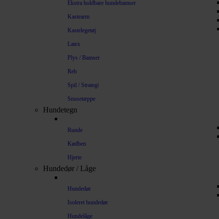
Ekstra holdbare hundebamser
Kastearm
Kastelegetøj
Latex
Plys / Bamser
Reb
Spil / Strategi
Snusetæppe
Hundetegn
Runde
Kødben
Hjerte
Hundedør / Låge
Hundedør
Isoleret hundedør
Hundelåge