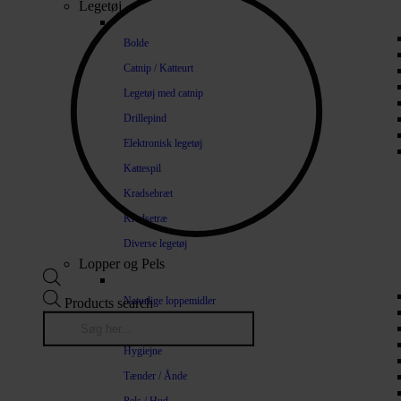
Legetøj
Bolde
Catnip / Katteurt
Legetøj med catnip
Drillepind
Elektronisk legetøj
Kattespil
Kradsebræt
Kradsetræ
Diverse legetøj
Lopper og Pels
Naturlige loppemidler
Products search
Shampoo / Balsam
Hygiejne
Tænder / Ånde