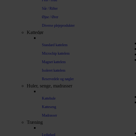
Pels / Hud
Sår / Rifter
Øjne / Ører
Diverse plejeprodukter
Kattedør
Standard kattelem
Microchip kattelem
Magnet kattelem
Isoleret kattelem
Reservedele og nøgler
Huler, senge, madrasser
Kattehule
Katteseng
Madrasser
Træning
Lydighed