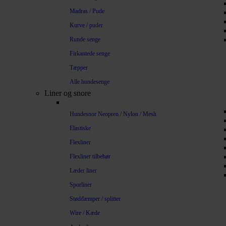
Madras / Pude
Kurve / puder
Runde senge
Firkantede senge
Tæpper
Alle hundesenge
Liner og snore
Hundesnor Neopren / Nylon / Mesh
Elastiske
Flexliner
Flexliner tilbehør
Læder liner
Sporliner
Støddæmper / splitter
Wire / Kæde