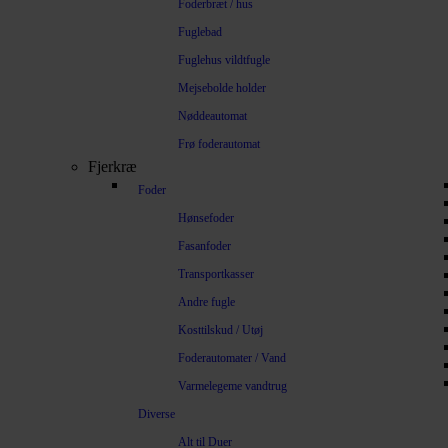
Foderbræt / hus
Fuglebad
Fuglehus vildtfugle
Mejsebolde holder
Nøddeautomat
Frø foderautomat
Fjerkræ
Foder
Hønsefoder
Fasanfoder
Transportkasser
Andre fugle
Kosttilskud / Utøj
Foderautomater / Vand
Varmelegeme vandtrug
Diverse
Alt til Duer