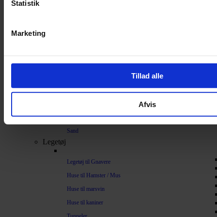
Statistik
Bundlag / Strøelse
Papirstrøelse
Marketing
Hamp
Savsmuld
Bark
Tillad alle
Bommuld
Spelt
Afvis
Træpiller
Vat
Sand
Legetøj
Legetøj til Gnavere
Huse til Hamster / Mus
Huse til marsvin
Huse til kaniner
Tunneler