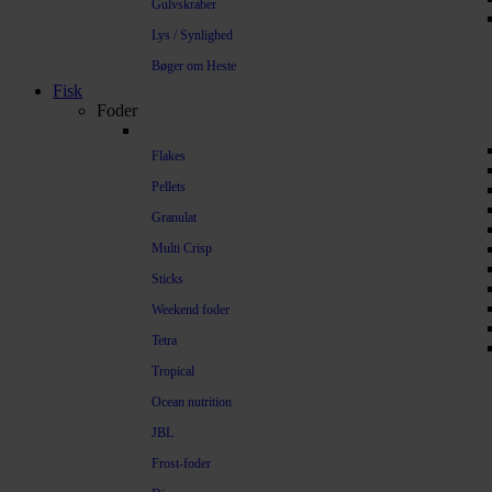
Gulvskraber
Lys / Synlighed
Bøger om Heste
Fisk
Foder
Flakes
Pellets
Granulat
Multi Crisp
Sticks
Weekend foder
Tetra
Tropical
Ocean nutrition
JBL
Frost-foder