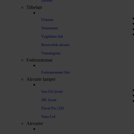
Diverse
Tilbehør
Fiskenet
Termometer
Yngleklare fisk
Reservedele akvarie
Varmelegeme
Foderautomat
Foderautomater fisk
Akvarie lamper
Sun-Glo lysrør
JBL lysrør
Fluval Pro LED
Nano Led
Akvarier