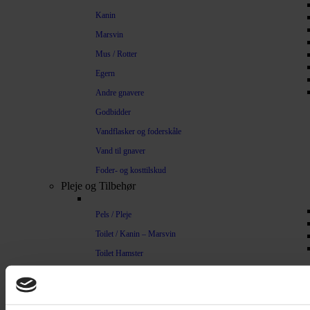
Kanin
Marsvin
Mus / Rotter
Egern
Andre gnavere
Godbidder
Vandflasker og foderskåle
Vand til gnaver
Foder- og kosttilskud
Pleje og Tilbehør
Pels / Pleje
Toilet / Kanin – Marsvin
Toilet Hamster
Børste / Kam
Shampoo
Bure