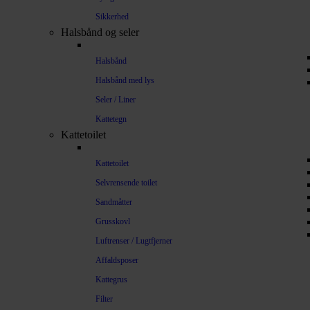
Sikkerhed
Halsbånd og seler
Halsbånd
Halsbånd med lys
Seler / Liner
Kattetegn
Kattetoilet
Kattetoilet
Selvrensende toilet
Sandmåtter
Grusskovl
Luftrenser / Lugtfjerner
Affaldsposer
Kattegrus
Filter