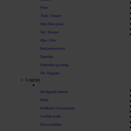
Poter
Ånde / Tænder
Høm Høm poser
Sår / Hotspot
Øjne / Ører
Beskyttelseskrave
Dørmåtte
Kølemåtte og køling
Div. Hygiejne
Legetøj
Beroligende bamser
Bolde
Boldkaster (Automatisk)
Godbids bolde
Ekstra holdbart