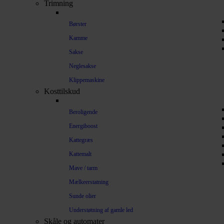
Trimning
Børster
Kamme
Sakse
Neglesakse
Klippemaskine
Kosttilskud
Beroligende
Energiboost
Kattegræs
Kattemalt
Mave / tarm
Mælkeerstatning
Sunde olier
Understøtning af gamle led
Skåle og automater