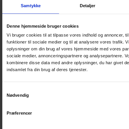
Samtykke
Detaljer
Musebur
Hamsterbur
Denne hjemmeside bruger cookies
Kaninbur
Vi bruger cookies til at tilpasse vores indhold og annoncer, til
Rottebur
funktioner til sociale medier og til at analysere vores trafik. 
Marsvinebur
oplysninger om din brug af vores hjemmeside med vores part
Løbegård
sociale medier, annonceringspartnere og analysepartnere. V
Overdækning løbegård
kombinere disse data med andre oplysninger, du har givet de
Indretning til bure
indsamlet fra din brug af deres tjenester.
Legepladser til bure
Senge til gnavere
Samtykkevalg
Stiger til bure
Nødvendig
Reservedele til bure
Clips til bure
Præferencer
Transportkasse
Strøelse og bundlag