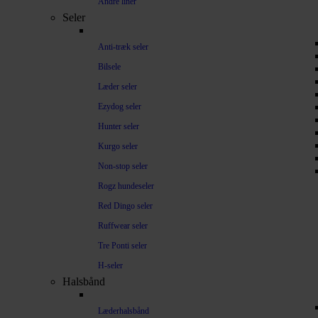
Andre liner
Seler
Anti-træk seler
Bilsele
Læder seler
Ezydog seler
Hunter seler
Kurgo seler
Non-stop seler
Rogz hundeseler
Red Dingo seler
Ruffwear seler
Tre Ponti seler
H-seler
Halsbånd
Læderhalsbånd