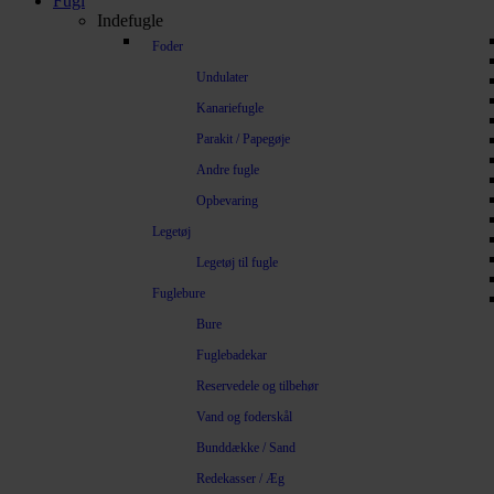
Fugl
Indefugle
Foder
Undulater
Kanariefugle
Parakit / Papegøje
Andre fugle
Opbevaring
Legetøj
Legetøj til fugle
Fuglebure
Bure
Fuglebadekar
Reservedele og tilbehør
Vand og foderskål
Bunddække / Sand
Redekasser / Æg