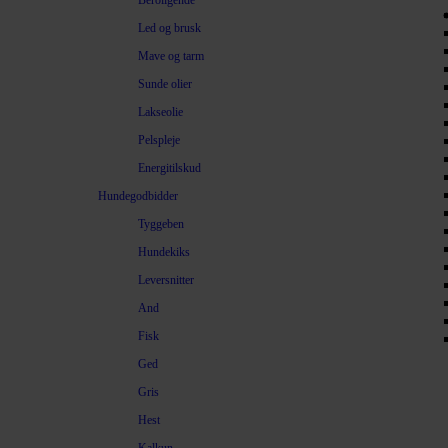
Beroligende
Led og brusk
Mave og tarm
Sunde olier
Lakseolie
Pelspleje
Energitilskud
Hundegodbidder
Tyggeben
Hundekiks
Leversnitter
And
Fisk
Ged
Gris
Hest