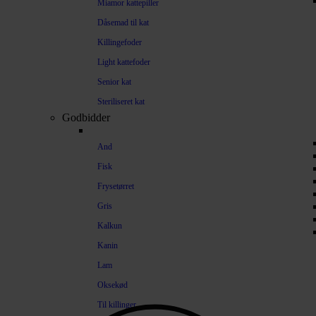
Miamor kattepiller
Dåsemad til kat
Killingefoder
Light kattefoder
Senior kat
Steriliseret kat
Godbidder
And
Fisk
Frysetørret
Gris
Kalkun
Kanin
Lam
Oksekød
Til killinger