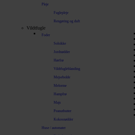
Pleje
Fuglepleje
Rengøring og duft
Vildtfugle
Foder
Solsikke
Jordnødder
Hørfrø
Vildtfugleblanding
Mejsebolde
Melorme
Hampfrø
Majs
Peanutbutter
Kokosnødder
Huse / automater