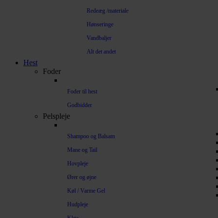
Redeæg /materiale
Hønseringe
Vandbaljer
Alt det andet
Hest
Foder
Foder til hest
Godbidder
Pelspleje
Shampoo og Balsam
Mane og Tail
Hovpleje
Ører og øjne
Køl / Varme Gel
Hudpleje