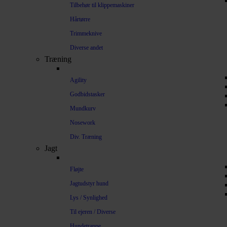
Tilbehør til klippemaskiner
Hårtørre
Trimmeknive
Diverse andet
Træning
Agility
Godbidstasker
Mundkurv
Nosework
Div. Træning
Jagt
Fløjte
Jagtudstyr hund
Lys / Synlighed
Til ejeren / Diverse
Hundetrappe