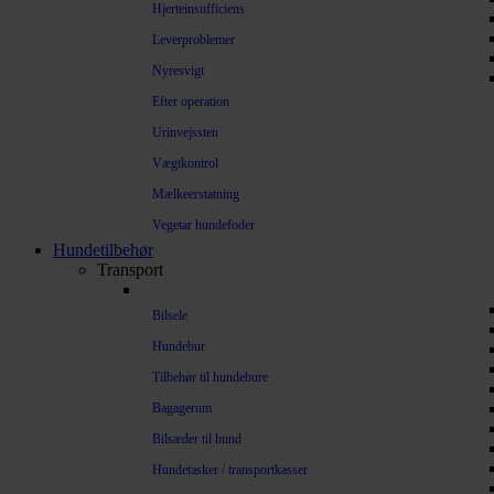
Hjerteinsufficiens
Leverproblemer
Nyresvigt
Efter operation
Urinvejssten
Vægtkontrol
Mælkeerstatning
Vegetar hundefoder
Hundetilbehør
Transport
Bilsele
Hundebur
Tilbehør til hundebure
Bagagerum
Bilsæder til hund
Hundetasker / transportkasser