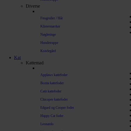
Diverse
Fnugruller / Hår
Klistermærker
Nøgleringe
Hundetrappe
Kravlegård
Kat
Kattemad
Applaws kattefoder
Bozita kattefoder
Catit kattefoder
Chicopee kattefoder
Edgard og Cooper foder
Happy Cat foder
Leonardo