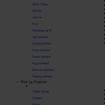
Mesh / Nylon
Med lys
Anti-Gø
Kvæl
Hundetegn og ID
Alac halsbånd
Ezydog halsbånd
Fenriz halsbånd
Hunter halsbånd
Rogz halsbånd
Ruffwear halsbånd
Waudog halsbånd
Pleje og Hygiejne
Lopper og utøj
Shampoo
Balsam