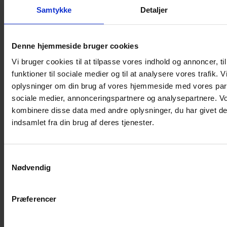
Samtykke
Detaljer
Musebur
Hamsterbur
Denne hjemmeside bruger cookies
Kaninbur
Vi bruger cookies til at tilpasse vores indhold og annoncer, til
Rottebur
funktioner til sociale medier og til at analysere vores trafik. 
Marsvinebur
oplysninger om din brug af vores hjemmeside med vores part
Løbegård
sociale medier, annonceringspartnere og analysepartnere. V
Overdækning løbegård
kombinere disse data med andre oplysninger, du har givet de
Indretning til bure
indsamlet fra din brug af deres tjenester.
Legepladser til bure
Senge til gnavere
Samtykkevalg
Stiger til bure
Nødvendig
Reservedele til bure
Clips til bure
Præferencer
Transportkasse
Strøelse og bundlag