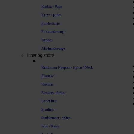
Madras / Pude
Kurve / puder
Runde senge
Firkantede senge
Tæpper
Alle hundesenge
Liner og snore
Hundesnor Neopren / Nylon / Mesh
Elastiske
Flexliner
Flexliner tilbehør
Læder liner
Sporliner
Støddæmper / splitter
Wire / Kæde