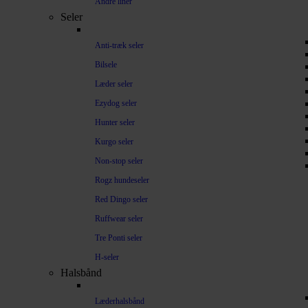
Andre liner
Seler
Anti-træk seler
Bilsele
Læder seler
Ezydog seler
Hunter seler
Kurgo seler
Non-stop seler
Rogz hundeseler
Red Dingo seler
Ruffwear seler
Tre Ponti seler
H-seler
Halsbånd
Læderhalsbånd