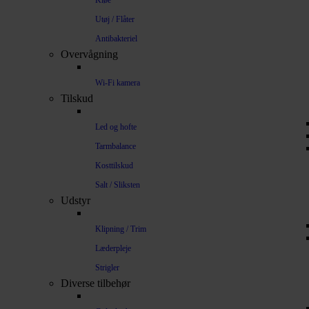
Kløe
Utøj / Flåter
Antibakteriel
Overvågning
Wi-Fi kamera
Tilskud
Led og hofte
Tarmbalance
Kosttilskud
Salt / Sliksten
Udstyr
Klipning / Trim
Læderpleje
Strigler
Diverse tilbehør