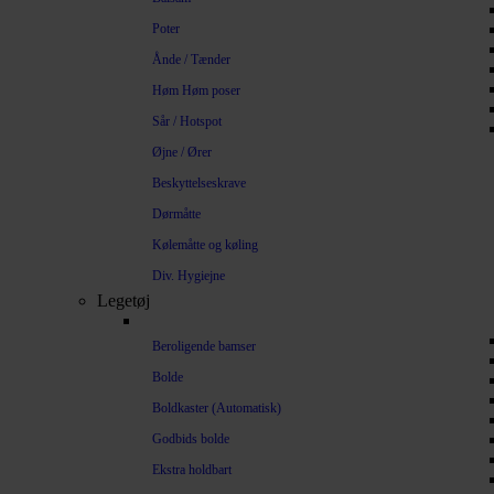
Poter
Ånde / Tænder
Høm Høm poser
Sår / Hotspot
Øjne / Ører
Beskyttelseskrave
Dørmåtte
Kølemåtte og køling
Div. Hygiejne
Legetøj
Beroligende bamser
Bolde
Boldkaster (Automatisk)
Godbids bolde
Ekstra holdbart