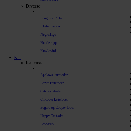
Diverse
Fnugruller / Hår
Klistermærker
Nøgleringe
Hundetrappe
Kravlegård
Kat
Kattemad
Applaws kattefoder
Bozita kattefoder
Catit kattefoder
Chicopee kattefoder
Edgard og Cooper foder
Happy Cat foder
Leonardo