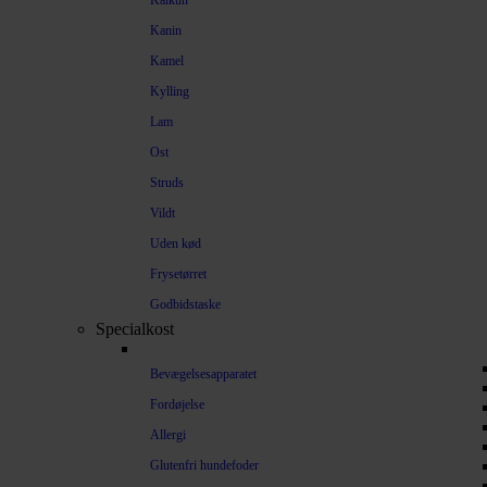
Kalkun
Kanin
Kamel
Kylling
Lam
Ost
Struds
Vildt
Uden kød
Frysetørret
Godbidstaske
Specialkost
Bevægelsesapparatet
Fordøjelse
Allergi
Glutenfri hundefoder