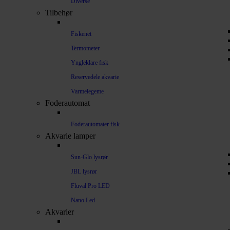
Diverse
Tilbehør
Fiskenet
Termometer
Yngleklare fisk
Reservedele akvarie
Varmelegeme
Foderautomat
Foderautomater fisk
Akvarie lamper
Sun-Glo lysrør
JBL lysrør
Fluval Pro LED
Nano Led
Akvarier