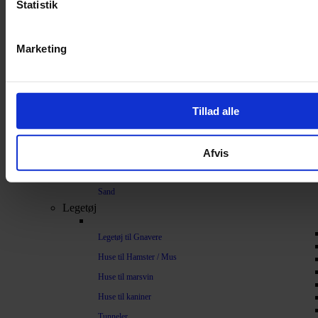
Statistik
Bundlag / Strøelse
Papirstrøelse
Marketing
Hamp
Savsmuld
Bark
Tillad alle
Bommuld
Spelt
Afvis
Træpiller
Vat
Sand
Legetøj
Legetøj til Gnavere
Huse til Hamster / Mus
Huse til marsvin
Huse til kaniner
Tunneler