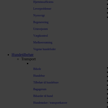
Hjerteinsufficiens
Leverproblemer
Nyresvigt
Regenerering
Urinvejssten
Vægtkontrol
Mælkeerstatning
Vegetar hundefoder
Hundetilbehør
Transport
Bilsele
Hundebur
Tilbehør til hundebure
Bagagerum
Bilsæder til hund
Hundetasker / transportkasser