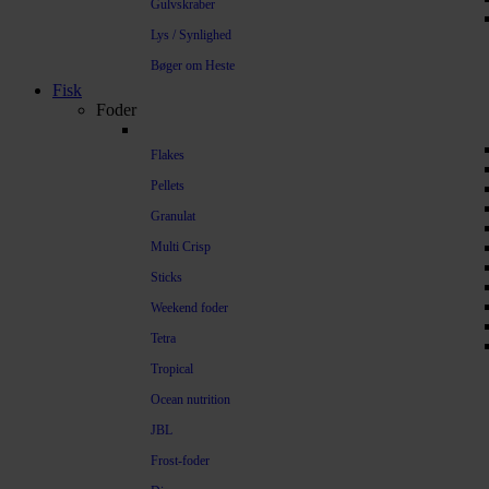
Gulvskraber
Lys / Synlighed
Bøger om Heste
Fisk
Foder
Flakes
Pellets
Granulat
Multi Crisp
Sticks
Weekend foder
Tetra
Tropical
Ocean nutrition
JBL
Frost-foder