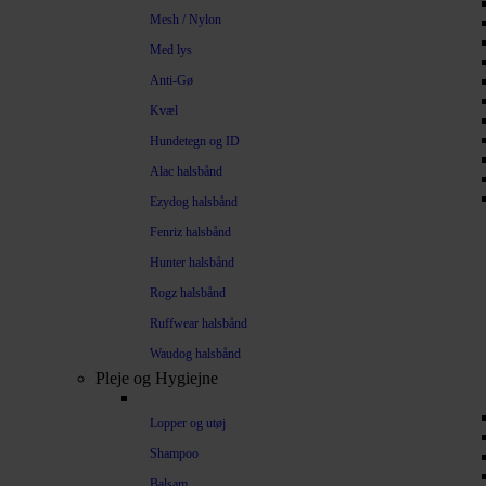
Mesh / Nylon
Med lys
Anti-Gø
Kvæl
Hundetegn og ID
Alac halsbånd
Ezydog halsbånd
Fenriz halsbånd
Hunter halsbånd
Rogz halsbånd
Ruffwear halsbånd
Waudog halsbånd
Pleje og Hygiejne
Lopper og utøj
Shampoo
Balsam