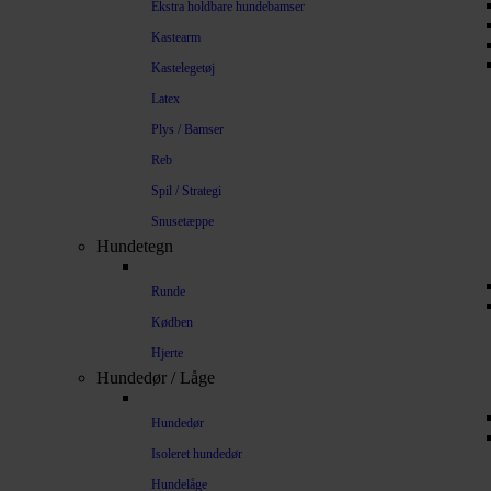
Ekstra holdbare hundebamser
Kastearm
Kastelegetøj
Latex
Plys / Bamser
Reb
Spil / Strategi
Snusetæppe
Hundetegn
Runde
Kødben
Hjerte
Hundedør / Låge
Hundedør
Isoleret hundedør
Hundelåge