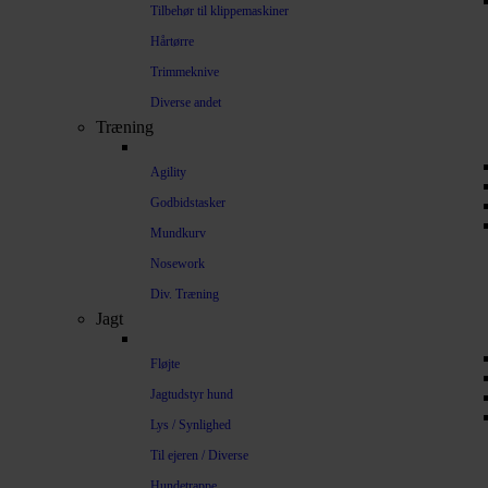
Tilbehør til klippemaskiner
Hårtørre
Trimmeknive
Diverse andet
Træning
Agility
Godbidstasker
Mundkurv
Nosework
Div. Træning
Jagt
Fløjte
Jagtudstyr hund
Lys / Synlighed
Til ejeren / Diverse
Hundetrappe