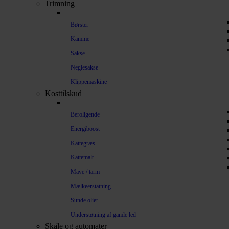
Trimning
Børster
Kamme
Sakse
Neglesakse
Klippemaskine
Kosttilskud
Beroligende
Energiboost
Kattegræs
Kattemalt
Mave / tarm
Mælkeerstatning
Sunde olier
Understøtning af gamle led
Skåle og automater