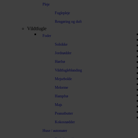
Pleje
Fuglepleje
Rengøring og duft
Vildtfugle
Foder
Solsikke
Jordnødder
Hørfrø
Vildtfugleblanding
Mejsebolde
Melorme
Hampfrø
Majs
Peanutbutter
Kokosnødder
Huse / automater