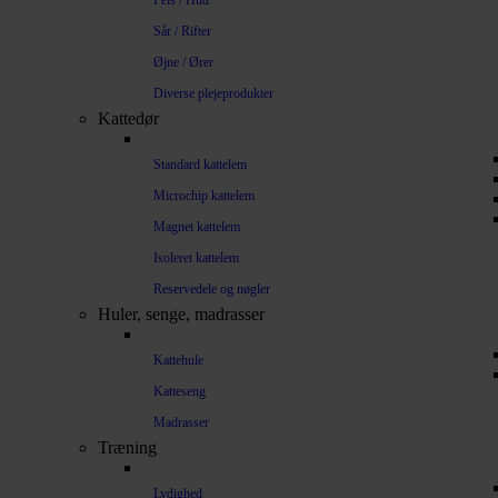
Pels / Hud
Sår / Rifter
Øjne / Ører
Diverse plejeprodukter
Kattedør
Standard kattelem
Microchip kattelem
Magnet kattelem
Isoleret kattelem
Reservedele og nøgler
Huler, senge, madrasser
Kattehule
Katteseng
Madrasser
Træning
Lydighed