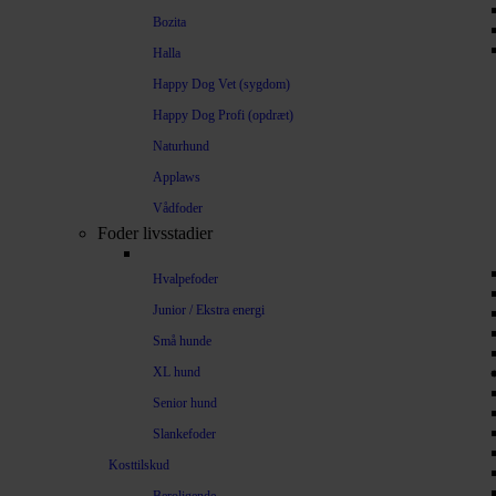
Bozita
Halla
Happy Dog Vet (sygdom)
Happy Dog Profi (opdræt)
Naturhund
Applaws
Vådfoder
Foder livsstadier
Hvalpefoder
Junior / Ekstra energi
Små hunde
XL hund
Senior hund
Slankefoder
Kosttilskud