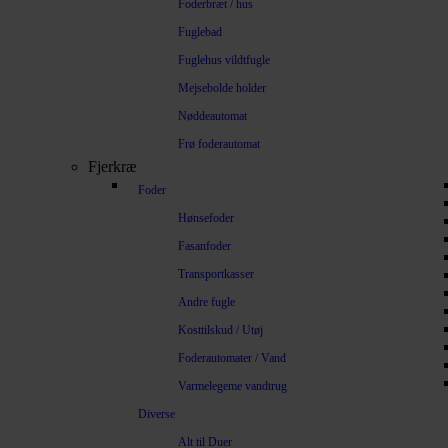
Foderbræt / hus
Fuglebad
Fuglehus vildtfugle
Mejsebolde holder
Nøddeautomat
Frø foderautomat
Fjerkræ
Foder
Hønsefoder
Fasanfoder
Transportkasser
Andre fugle
Kosttilskud / Utøj
Foderautomater / Vand
Varmelegeme vandtrug
Diverse
Alt til Duer