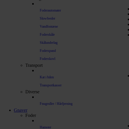
Foderautomater
Slowfeeder
Vandfontæne
Foderskåle
Skålunderlag
Foderspand
Foderskovl
Transport
Kat i bilen
Transportkasser
Diverse
Fnugruller / Hårfjerning
Gnaver
Foder
Hamster