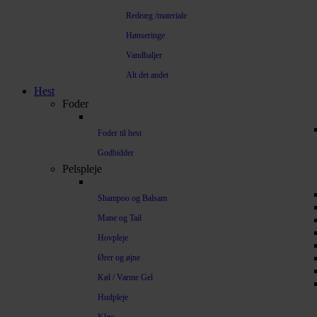
Redeæg /materiale
Hønseringe
Vandbaljer
Alt det andet
Hest
Foder
Foder til hest
Godbidder
Pelspleje
Shampoo og Balsam
Mane og Tail
Hovpleje
Ører og øjne
Køl / Varme Gel
Hudpleje