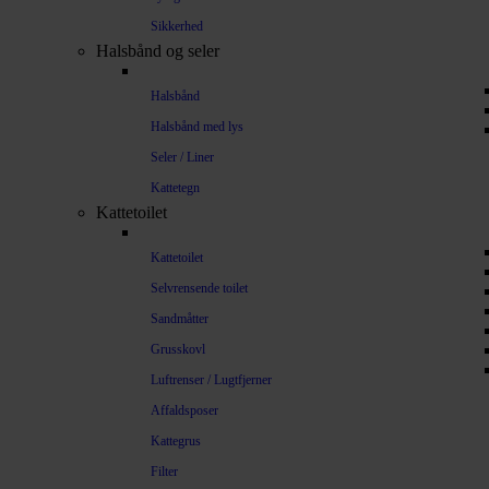
Sikkerhed
Halsbånd og seler
Halsbånd
Halsbånd med lys
Seler / Liner
Kattetegn
Kattetoilet
Kattetoilet
Selvrensende toilet
Sandmåtter
Grusskovl
Luftrenser / Lugtfjerner
Affaldsposer
Kattegrus
Filter