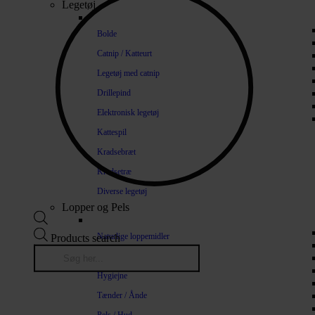
Legetøj
Bolde
Catnip / Katteurt
Legetøj med catnip
Drillepind
Elektronisk legetøj
Kattespil
Kradsebræt
Kradsetræ
Diverse legetøj
Lopper og Pels
Naturlige loppemidler
Products search
Shampoo / Balsam
Hygiejne
Tænder / Ånde