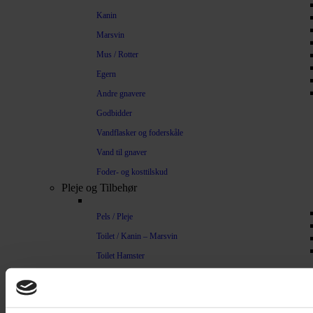
Kanin
Marsvin
Mus / Rotter
Egern
Andre gnavere
Godbidder
Vandflasker og foderskåle
Vand til gnaver
Foder- og kosttilskud
Pleje og Tilbehør
Pels / Pleje
Toilet / Kanin – Marsvin
Toilet Hamster
Børste / Kam
Shampoo
Bure