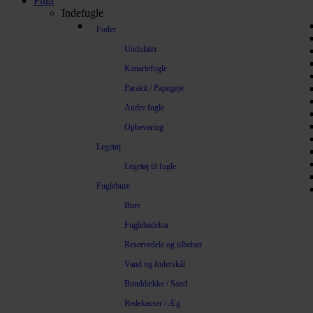
Fugl
Indefugle
Foder
Undulater
Kanariefugle
Parakit / Papegøje
Andre fugle
Opbevaring
Legetøj
Legetøj til fugle
Fuglebure
Bure
Fuglebadekar
Reservedele og tilbehør
Vand og foderskål
Bunddække / Sand
Redekasser / Æg