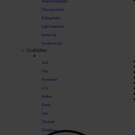
Miamor kattepiller
Dåsemad til kat
Killingefoder
Light kattefoder
Senior kat
Steriliseret kat
Godbidder
And
Fisk
Frysetørret
Gris
Kalkun
Kanin
Lam
Oksekød
Til killinger