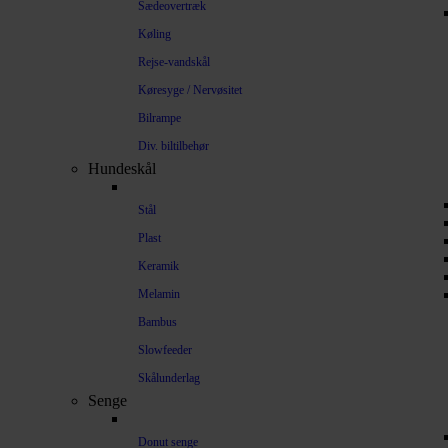
Sædeovertræk
Køling
Rejse-vandskål
Køresyge / Nervøsitet
Bilrampe
Div. biltilbehør
Hundeskål
Stål
Plast
Keramik
Melamin
Bambus
Slowfeeder
Skålunderlag
Senge
Donut senge