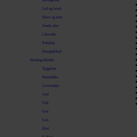
Beroligende
Led og brusk
Mave og tarm
Sunde olier
Lakseolie
Pelspleje
Energitilskud
Hundegodbidder
Tyggeben
Hundekiks
Leversnitter
And
Fisk
Ged
Gris
Hest