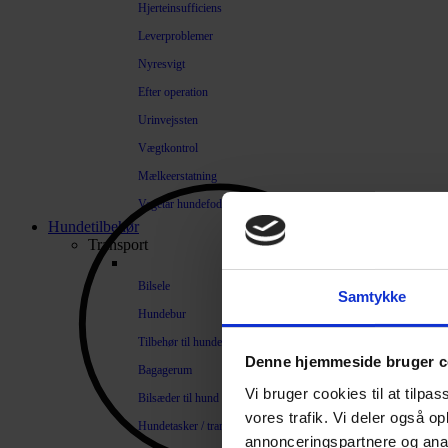
Hjerteinsufficiens
Leverproblemer
Nyresvigt
Efter operation
Urinvejssten
Vægtkontrol
Mælkeerstatning
Vegetar hundefoder
Hundetilbehør
Transport
Bilsele
Samtykke
Hundebur
Tilbehør til hundebure
Denne hjemmeside bruger c
Bagagerum
Vi bruger cookies til at tilpas
Bilsæder til hund
vores trafik. Vi deler også 
Hundetasker / transportkasser
annonceringspartnere og anal