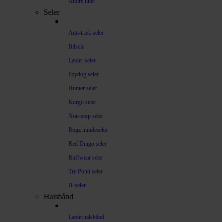
Andre liner
Seler
Anti-træk seler
Bilsele
Læder seler
Ezydog seler
Hunter seler
Kurgo seler
Non-stop seler
Rogz hundeseler
Red Dingo seler
Ruffwear seler
Tre Ponti seler
H-seler
Halsbånd
Læderhalsbånd