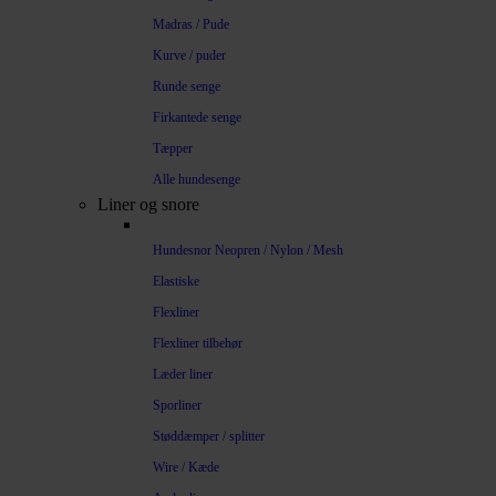
Madras / Pude
Kurve / puder
Runde senge
Firkantede senge
Tæpper
Alle hundesenge
Liner og snore
Hundesnor Neopren / Nylon / Mesh
Elastiske
Flexliner
Flexliner tilbehør
Læder liner
Sporliner
Støddæmper / splitter
Wire / Kæde