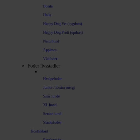
Bozita
Halla
Happy Dog Vet (sygdom)
Happy Dog Profi (opdræt)
Naturhund
Applaws
Vådfoder
Foder livsstadier
Hvalpefoder
Junior / Ekstra energi
Små hunde
XL hund
Senior hund
Slankefoder
Kosttilskud