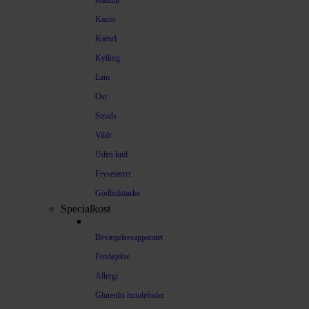
Kalkun
Kanin
Kamel
Kylling
Lam
Ost
Struds
Vildt
Uden kød
Frysetørret
Godbidstaske
Specialkost
Bevægelsesapparatet
Fordøjelse
Allergi
Glutenfri hundefoder