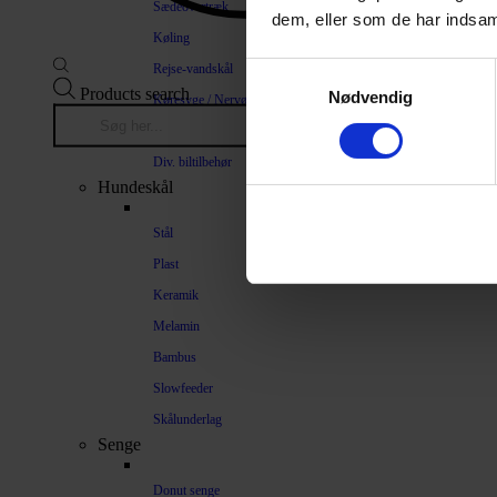
Sædeovertræk
dem, eller som de har indsaml
Køling
Rejse-vandskål
Samtykkevalg
Products search
Nødvendig
Køresyge / Nervøsitet
Bilrampe
Div. biltilbehør
Hundeskål
Stål
Plast
Keramik
Melamin
Bambus
Slowfeeder
Skålunderlag
Senge
Donut senge