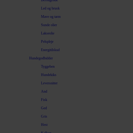
Beroligende
Led og brusk
Mave og tarm
Sunde olier
Lakseolie
Pelspleje
Energitilskud
Hundegodbidder
Tyggeben
Hundekiks
Leversnitter
And
Fisk
Ged
Gris
Hest