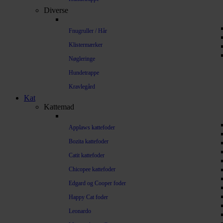
Diverse
Fnugruller / Hår
Klistermærker
Nøgleringe
Hundetrappe
Kravlegård
Kat
Kattemad
Applaws kattefoder
Bozita kattefoder
Catit kattefoder
Chicopee kattefoder
Edgard og Cooper foder
Happy Cat foder
Leonardo