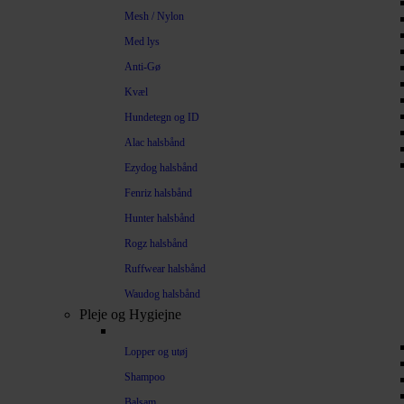
Mesh / Nylon
Med lys
Anti-Gø
Kvæl
Hundetegn og ID
Alac halsbånd
Ezydog halsbånd
Fenriz halsbånd
Hunter halsbånd
Rogz halsbånd
Ruffwear halsbånd
Waudog halsbånd
Pleje og Hygiejne
Lopper og utøj
Shampoo
Balsam