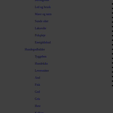
Beroligende
Led og brusk
Mave og tarm
Sunde olier
Lakseolie
Pelspleje
Energitilskud
Hundegodbidder
Tyggeben
Hundekiks
Leversnitter
And
Fisk
Ged
Gris
Hest