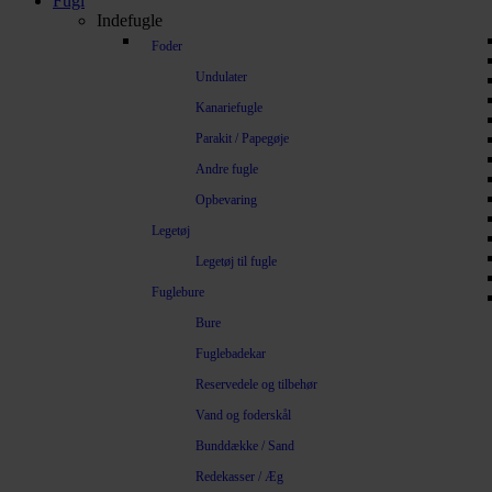
Fugl
Indefugle
Foder
Undulater
Kanariefugle
Parakit / Papegøje
Andre fugle
Opbevaring
Legetøj
Legetøj til fugle
Fuglebure
Bure
Fuglebadekar
Reservedele og tilbehør
Vand og foderskål
Bunddække / Sand
Redekasser / Æg