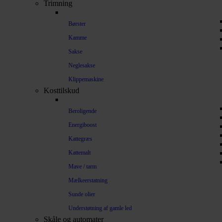
Trimning
Børster
Kamme
Sakse
Neglesakse
Klippemaskine
Kosttilskud
Beroligende
Energiboost
Kattegræs
Kattemalt
Mave / tarm
Mælkeerstatning
Sunde olier
Understøtning af gamle led
Skåle og automater