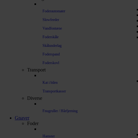
Foderautomater
Slowfeeder
Vandfontæne
Foderskåle
Skålunderlag
Foderspand
Foderskovl
Transport
Kat i bilen
Transportkasser
Diverse
Fnugruller / Hårfjerning
Gnaver
Foder
Hamster