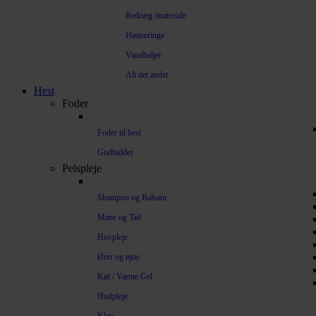
Redeæg /materiale
Hønseringe
Vandbaljer
Alt det andet
Hest
Foder
Foder til hest
Godbidder
Pelspleje
Shampoo og Balsam
Mane og Tail
Hovpleje
Ører og øjne
Køl / Varme Gel
Hudpleje