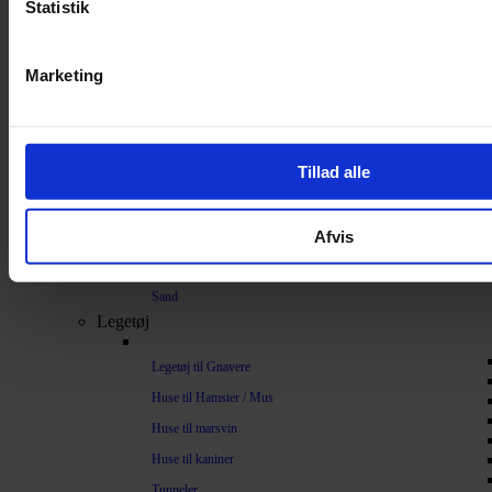
Statistik
Bundlag / Strøelse
Papirstrøelse
Marketing
Hamp
Savsmuld
Bark
Tillad alle
Bommuld
Spelt
Afvis
Træpiller
Vat
Sand
Legetøj
Legetøj til Gnavere
Huse til Hamster / Mus
Huse til marsvin
Huse til kaniner
Tunneler