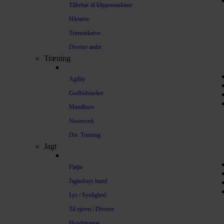
Tilbehør til klippemaskiner
Hårtørre
Trimmeknive
Diverse andet
Træning
Agility
Godbidstasker
Mundkurv
Nosework
Div. Træning
Jagt
Fløjte
Jagtudstyr hund
Lys / Synlighed
Til ejeren / Diverse
Hundetrappe