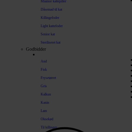
Miamor kattepiller
Dåsemad til kat
Killingefoder
Light kattefoder
Senior kat
Steriliseret kat
Godbidder
And
Fisk
Frysetørret
Gris
Kalkun
Kanin
Lam
Oksekød
Til killinger