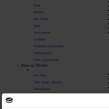
Kanin
Marsvin
Mus / Rotter
Egern
Andre gnavere
Godbidder
Vandflasker og foderskåle
Vand til gnaver
Foder- og kosttilskud
Pleje og Tilbehør
Pels / Pleje
Toilet / Kanin – Marsvin
Toilet Hamster
Børste / Kam
Shampoo
Bure