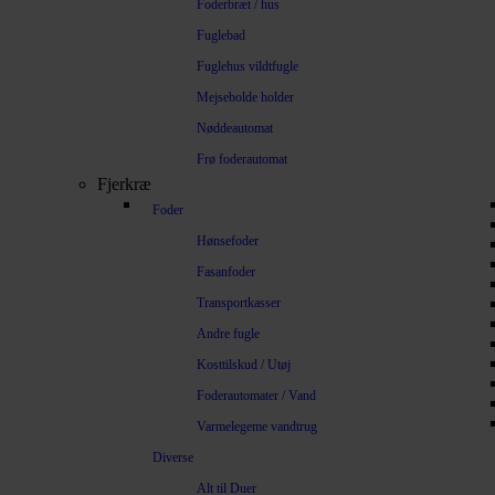
Foderbræt / hus
Fuglebad
Fuglehus vildtfugle
Mejsebolde holder
Nøddeautomat
Frø foderautomat
Fjerkræ
Foder
Hønsefoder
Fasanfoder
Transportkasser
Andre fugle
Kosttilskud / Utøj
Foderautomater / Vand
Varmelegeme vandtrug
Diverse
Alt til Duer