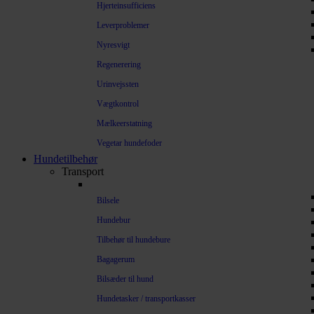
Hjerteinsufficiens
Leverproblemer
Nyresvigt
Regenerering
Urinvejssten
Vægtkontrol
Mælkeerstatning
Vegetar hundefoder
Hundetilbehør
Transport
Bilsele
Hundebur
Tilbehør til hundebure
Bagagerum
Bilsæder til hund
Hundetasker / transportkasser