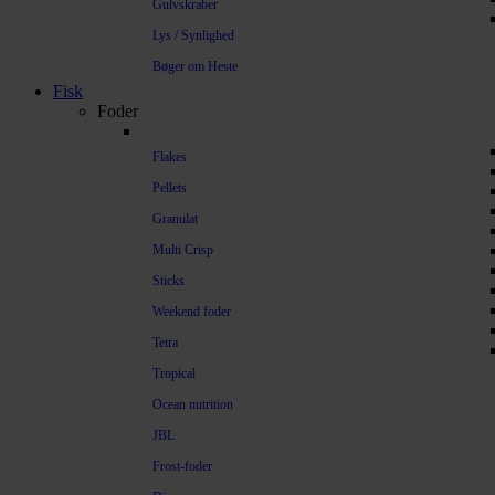
Gulvskraber
Lys / Synlighed
Bøger om Heste
Fisk
Foder
Flakes
Pellets
Granulat
Multi Crisp
Sticks
Weekend foder
Tetra
Tropical
Ocean nutrition
JBL
Frost-foder