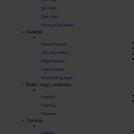
Pels / Hud
Sår / Rifter
Øjne / Ører
Diverse plejeprodukter
Kattedør
Standard kattelem
Microchip kattelem
Magnet kattelem
Isoleret kattelem
Reservedele og nøgler
Huler, senge, madrasser
Kattehule
Katteseng
Madrasser
Træning
Lydighed