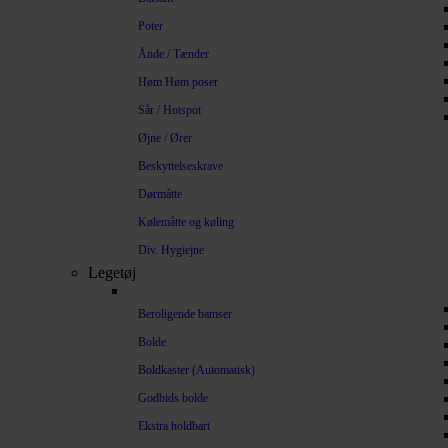
Poter
Ånde / Tænder
Høm Høm poser
Sår / Hotspot
Øjne / Ører
Beskyttelseskrave
Dørmåtte
Kølemåtte og køling
Div. Hygiejne
Legetøj
Beroligende bamser
Bolde
Boldkaster (Automatisk)
Godbids bolde
Ekstra holdbart