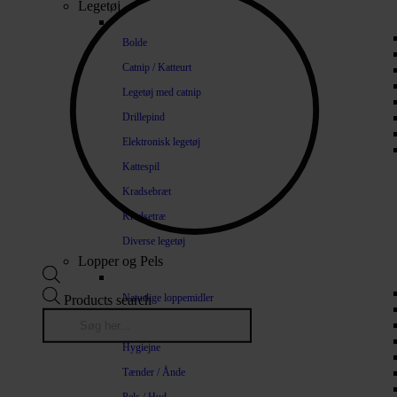
Legetøj
Bolde
Catnip / Katteurt
Legetøj med catnip
Drillepind
Elektronisk legetøj
Kattespil
Kradsebræt
Kradsetræ
Diverse legetøj
Lopper og Pels
Naturlige loppemidler
Products search
Shampoo / Balsam
Hygiejne
Tænder / Ånde