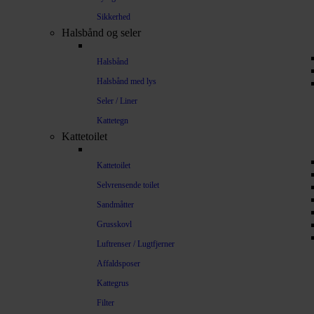
Sikkerhed
Halsbånd og seler
Halsbånd
Halsbånd med lys
Seler / Liner
Kattetegn
Kattetoilet
Kattetoilet
Selvrensende toilet
Sandmåtter
Grusskovl
Luftrenser / Lugtfjerner
Affaldsposer
Kattegrus
Filter