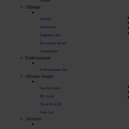
Diverse
Tilbehør
Fiskenet
Termometer
Yngleklare fisk
Reservedele akvarie
Varmelegeme
Foderautomat
Foderautomater fisk
Akvarie lamper
Sun-Glo lysrør
JBL lysrør
Fluval Pro LED
Nano Led
Akvarier