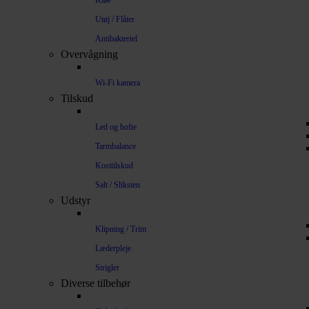
Kløe
Utøj / Flåter
Antibakteriel
Overvågning
Wi-Fi kamera
Tilskud
Led og hofte
Tarmbalance
Kosttilskud
Salt / Sliksten
Udstyr
Klipning / Trim
Læderpleje
Strigler
Diverse tilbehør