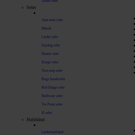
Andre liner
Seler
Anti-træk seler
Bilsele
Læder seler
Ezydog seler
Hunter seler
Kurgo seler
Non-stop seler
Rogz hundeseler
Red Dingo seler
Ruffwear seler
Tre Ponti seler
H-seler
Halsbånd
Læderhalsbånd