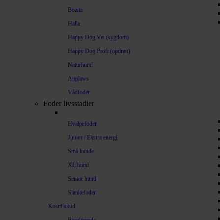
Bozita
Halla
Happy Dog Vet (sygdom)
Happy Dog Profi (opdræt)
Naturhund
Applaws
Vådfoder
Foder livsstadier
Hvalpefoder
Junior / Ekstra energi
Små hunde
XL hund
Senior hund
Slankefoder
Kosttilskud