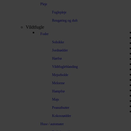
Pleje
Fuglepleje
Rengøring og duft
Vildtfugle
Foder
Solsikke
Jordnødder
Hørfrø
Vildtfugleblanding
Mejsebolde
Melorme
Hampfrø
Majs
Peanutbutter
Kokosnødder
Huse / automater