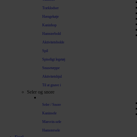
Træklodser
Hængekøje
Kaninhop
Hamsterbold
Aktivitetsbolde
Spil
Spiseligt legetøj
Snusetæppe
Aktivitetshjul
Til at gnave i
Seler og snore
Seler / Snore
Kaninsele
Marsvin-sele
Hamstersele