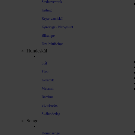
Sædeovertræk
Køling
Rejse-vandskål
Køresyge / Nervøsitet
Bilrampe
Div. biltilbehør
Hundeskål
Stål
Plast
Keramik
Melamin
Bambus
Slowfeeder
Skålunderlag
Senge
Donut senge