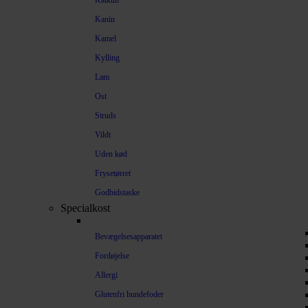
Kalkun
Kanin
Kamel
Kylling
Lam
Ost
Struds
Vildt
Uden kød
Frysetørret
Godbidstaske
Specialkost
Bevægelsesapparatet
Fordøjelse
Allergi
Glutenfri hundefoder