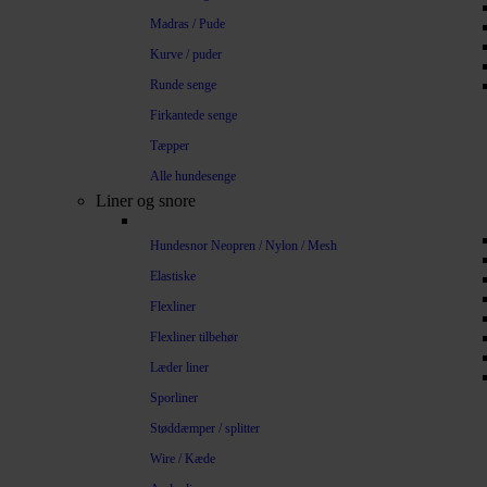
Madras / Pude
Kurve / puder
Runde senge
Firkantede senge
Tæpper
Alle hundesenge
Liner og snore
Hundesnor Neopren / Nylon / Mesh
Elastiske
Flexliner
Flexliner tilbehør
Læder liner
Sporliner
Støddæmper / splitter
Wire / Kæde