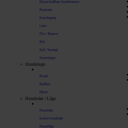
Ekstra holdbare hundebamser
Kastearm
Kastelegetøj
Latex
Plys / Bamser
Reb
Spil / Strategi
Snusetæppe
Hundetegn
Runde
Kødben
Hjerte
Hundedør / Låge
Hundedør
Isoleret hundedør
Hundelåge