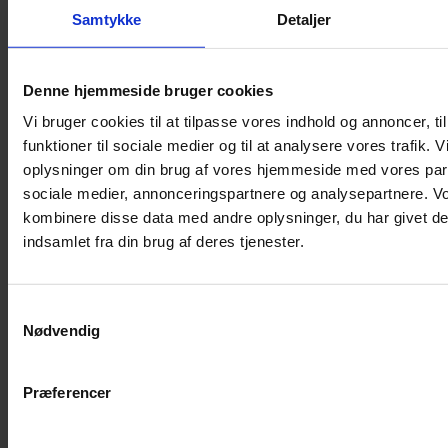
Samtykke
Detaljer
Musebur
Hamsterbur
Denne hjemmeside bruger cookies
Kaninbur
Vi bruger cookies til at tilpasse vores indhold og annoncer, til
Rottebur
funktioner til sociale medier og til at analysere vores trafik. 
Marsvinebur
oplysninger om din brug af vores hjemmeside med vores part
Løbegård
sociale medier, annonceringspartnere og analysepartnere. V
Overdækning løbegård
kombinere disse data med andre oplysninger, du har givet de
Indretning til bure
indsamlet fra din brug af deres tjenester.
Legepladser til bure
Senge til gnavere
Samtykkevalg
Stiger til bure
Nødvendig
Reservedele til bure
Clips til bure
Præferencer
Transportkasse
Strøelse og bundlag