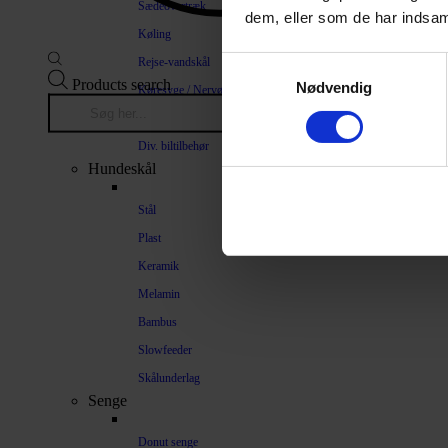
Sædeovertræk
dem, eller som de har indsaml
Køling
Rejse-vandskål
Samtykkevalg
Products search
Nødvendig
Køresyge / Nervøsitet
Bilrampe
Div. biltilbehør
Hundeskål
Stål
Plast
Keramik
Melamin
Bambus
Slowfeeder
Skålunderlag
Senge
Donut senge