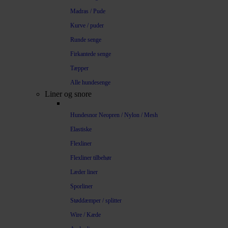
Madras / Pude
Kurve / puder
Runde senge
Firkantede senge
Tæpper
Alle hundesenge
Liner og snore
Hundesnor Neopren / Nylon / Mesh
Elastiske
Flexliner
Flexliner tilbehør
Læder liner
Sporliner
Støddæmper / splitter
Wire / Kæde