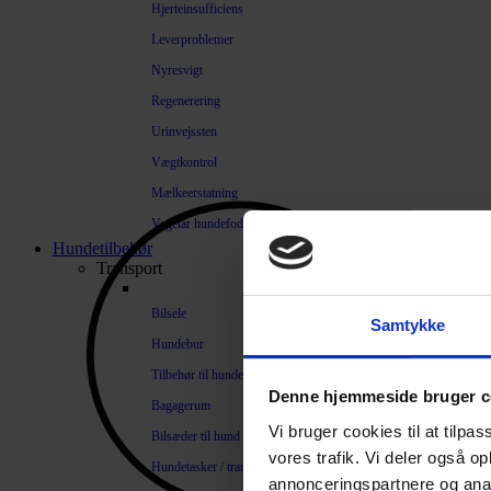
Hjerteinsufficiens
Leverproblemer
Nyresvigt
Regenerering
Urinvejssten
Vægtkontrol
Mælkeerstatning
Vegetar hundefoder
Hundetilbehør
Transport
Bilsele
Samtykke
Hundebur
Tilbehør til hundebure
Denne hjemmeside bruger c
Bagagerum
Vi bruger cookies til at tilpas
Bilsæder til hund
vores trafik. Vi deler også 
Hundetasker / transportkasser
annonceringspartnere og anal