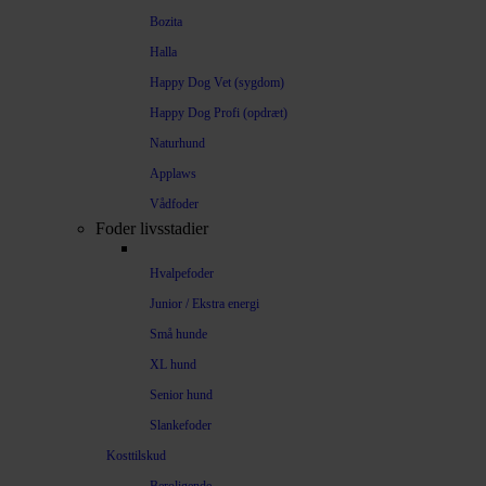
Bozita
Halla
Happy Dog Vet (sygdom)
Happy Dog Profi (opdræt)
Naturhund
Applaws
Vådfoder
Foder livsstadier
Hvalpefoder
Junior / Ekstra energi
Små hunde
XL hund
Senior hund
Slankefoder
Kosttilskud