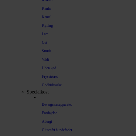
Kalkun
Kanin
Kamel
Kylling
Lam
Ost
Struds
Vildt
Uden kød
Frysetørret
Godbidstaske
Specialkost
Bevægelsesapparatet
Fordøjelse
Allergi
Glutenfri hundefoder