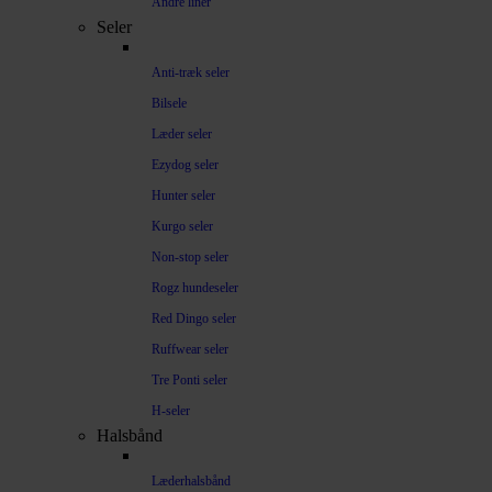
Andre liner
Seler
Anti-træk seler
Bilsele
Læder seler
Ezydog seler
Hunter seler
Kurgo seler
Non-stop seler
Rogz hundeseler
Red Dingo seler
Ruffwear seler
Tre Ponti seler
H-seler
Halsbånd
Læderhalsbånd