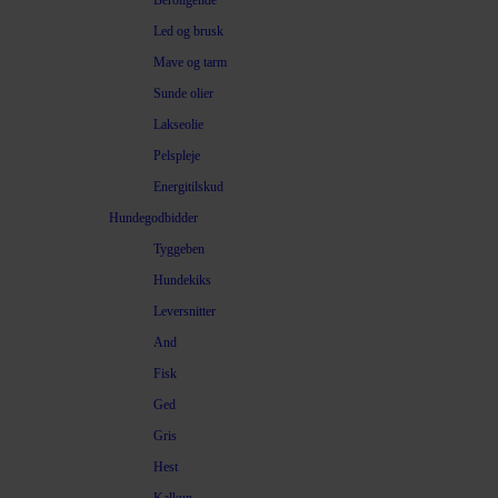
Beroligende
Led og brusk
Mave og tarm
Sunde olier
Lakseolie
Pelspleje
Energitilskud
Hundegodbidder
Tyggeben
Hundekiks
Leversnitter
And
Fisk
Ged
Gris
Hest