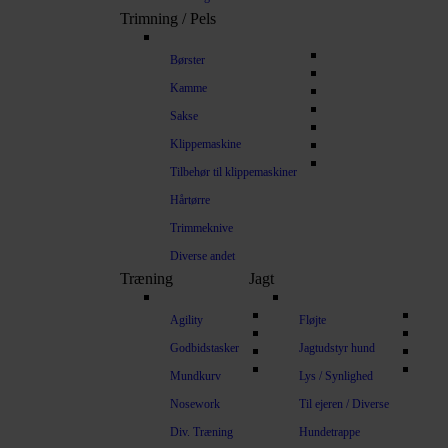
Trimning / Pels
Børster
Kamme
Sakse
Klippemaskine
Tilbehør til klippemaskiner
Hårtørre
Trimmeknive
Diverse andet
Træning
Jagt
Agility
Fløjte
Godbidstasker
Jagtudstyr hund
Mundkurv
Lys / Synlighed
Nosework
Til ejeren / Diverse
Div. Træning
Hundetrappe