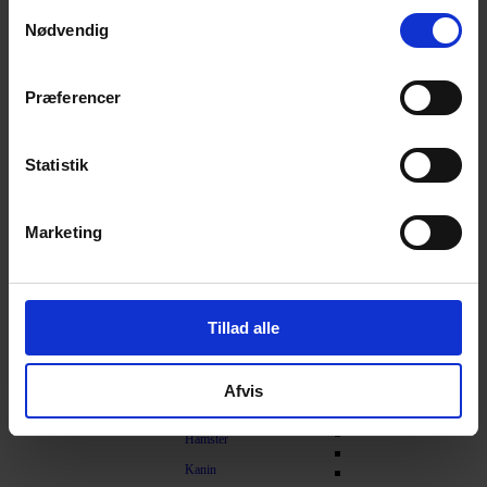
Samtykkevalg
Nødvendig
Understøtning af gamle led
Skåle og automater
Transport
Præferencer
Foderautomater
Kat i bilen
Slowfeeder
Transportkasser
Vandfontæne
Statistik
Foderskåle
Skålunderlag
Marketing
Foderspand
Foderskovl
Diverse
Tillad alle
Fnugruller / Hårfjerning
Gnaver
Afvis
Foder
Hamster
Kanin