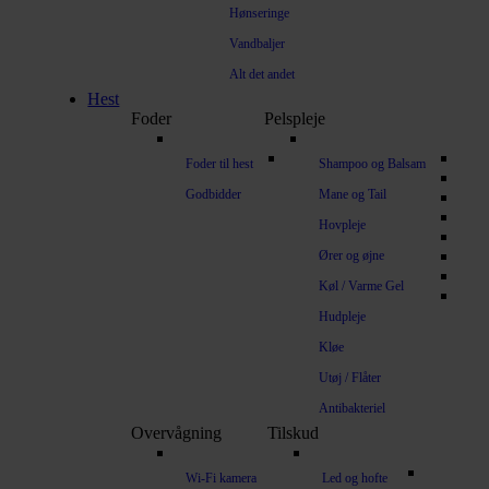
Hønseringe
Vandbaljer
Alt det andet
Hest
Foder
Pelspleje
Foder til hest
Shampoo og Balsam
Godbidder
Mane og Tail
Hovpleje
Ører og øjne
Køl / Varme Gel
Hudpleje
Kløe
Utøj / Flåter
Antibakteriel
Overvågning
Tilskud
Wi-Fi kamera
Led og hofte