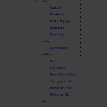
Foder
Undulater
Kanariefugle
Parakit / Papegøje
Andre fugle
Opbevaring
Legetøj
Legetøj til fugle
Fuglebure
Bure
Fuglebadekar
Reservedele og tilbehør
Vand og foderskål
Bunddække / Sand
Redekasser / Æg
Pleje