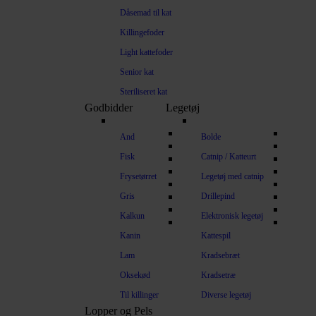
Dåsemad til kat
Killingefoder
Light kattefoder
Senior kat
Steriliseret kat
Godbidder
Legetøj
And
Bolde
Fisk
Catnip / Katteurt
Frysetørret
Legetøj med catnip
Gris
Drillepind
Kalkun
Elektronisk legetøj
Kanin
Kattespil
Lam
Kradsebræt
Oksekød
Kradsetræ
Til killinger
Diverse legetøj
Lopper og Pels