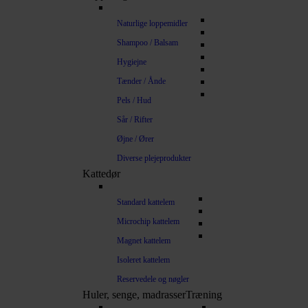
Naturlige loppemidler
Shampoo / Balsam
Hygiejne
Tænder / Ånde
Pels / Hud
Sår / Rifter
Øjne / Ører
Diverse plejeprodukter
Kattedør
Standard kattelem
Microchip kattelem
Magnet kattelem
Isoleret kattelem
Reservedele og nøgler
Huler, senge, madrasser
Træning