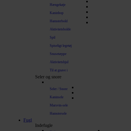
Hængekøje
Kaninhop
Hamsterbold
Aktivitetsbolde
Spil
Spiseligt legetøj
Snusetæppe
Aktivitetshjul
Til at gnave i
Seler og snore
Seler / Snore
Kaninsele
Marsvin-sele
Hamstersele
Fugl
Indefugle