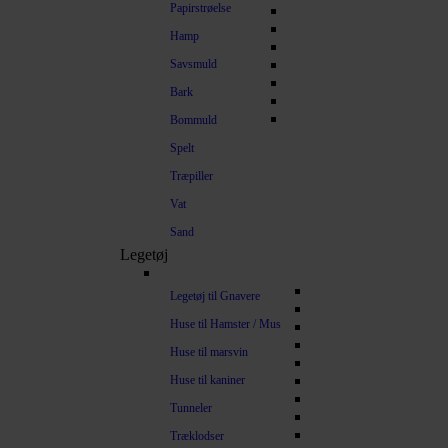
Papirstrøelse
Hamp
Savsmuld
Bark
Bommuld
Spelt
Træpiller
Vat
Sand
Legetøj
Legetøj til Gnavere
Huse til Hamster / Mus
Huse til marsvin
Huse til kaniner
Tunneler
Træklodser