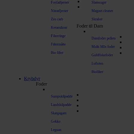
Fosfatfjerner
Slamsuger
Nitratfjerner
Magnet cleaner
Zeo carb
Skraber
Foder til Dam
Keramikrør
Filterringe
Damfoder pellets
Filtermåtte
Multi MIx foder
Bio filter
Guldfiskefoder
Luftsten
Biofilter
Krybdyr
Foder
Sumpskilpadde
Landskilpadde
Skægagam
Gekko
Leguan