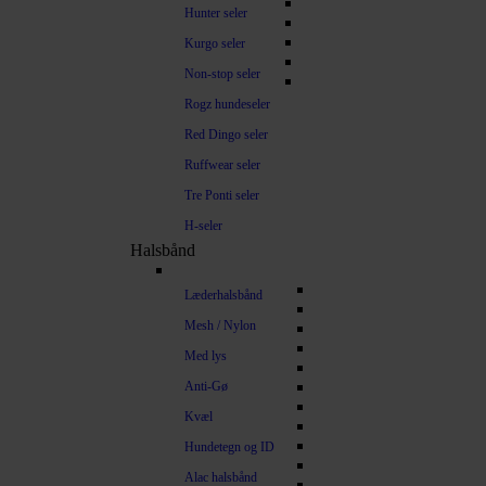
Hunter seler
Kurgo seler
Non-stop seler
Rogz hundeseler
Red Dingo seler
Ruffwear seler
Tre Ponti seler
H-seler
Halsbånd
Læderhalsbånd
Mesh / Nylon
Med lys
Anti-Gø
Kvæl
Hundetegn og ID
Alac halsbånd