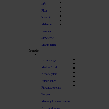
Stål
Plast
Keramik
Melamin
Bambus
Slowfeeder
Skålunderlag
Senge
Donut senge
Madras / Pude
Kurve / puder
Runde senge
Firkantede senge
Tæpper
Memory Foam – Luksus
Alle hundesenge