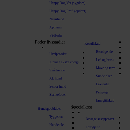
Happy Dog Vet (sygdom)
Happy Dog Profi (opdræt)
Naturhund
Applaws
Vådfoder
Foder livsstadier
Kosttilskud
Beroligende
Hvalpefoder
Led og brusk
Junior / Ekstra energi
Mave og tarm
Små hunde
Sunde olier
XL hund
Lakseolie
Senior hund
Pelspleje
Slankefoder
Energitilskud
Specialkost
Hundegodbidder
Tyggeben
Bevægelsesapparatet
Hundekiks
Fordøjelse