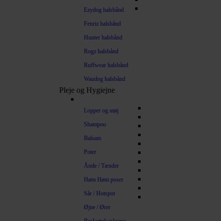
Ezydog halsbånd
Fenriz halsbånd
Hunter halsbånd
Rogz halsbånd
Ruffwear halsbånd
Waudog halsbånd
Pleje og Hygiejne
Lopper og utøj
Shampoo
Balsam
Poter
Ånde / Tænder
Høm Høm poser
Sår / Hotspot
Øjne / Ører