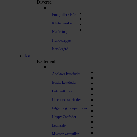
Diverse
Fnugruller / Hår
Klistermærker
Nøgleringe
Hundetrappe
Kravlegård
Kat
Kattemad
Applaws kattefoder
Bozita kattefoder
Catit kattefoder
Chicopee kattefoder
Edgard og Cooper foder
Happy Cat foder
Leonardo
Miamor kattepiller