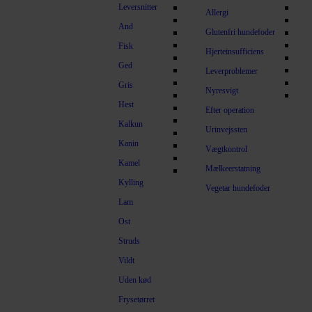
Leversnitter
Allergi
And
Glutenfri hundefoder
Fisk
Hjerteinsufficiens
Ged
Leverproblemer
Gris
Nyresvigt
Hest
Efter operation
Kalkun
Urinvejssten
Kanin
Vægtkontrol
Kamel
Mælkeerstatning
Kylling
Vegetar hundefoder
Lam
Ost
Struds
Vildt
Uden kød
Frysetørret