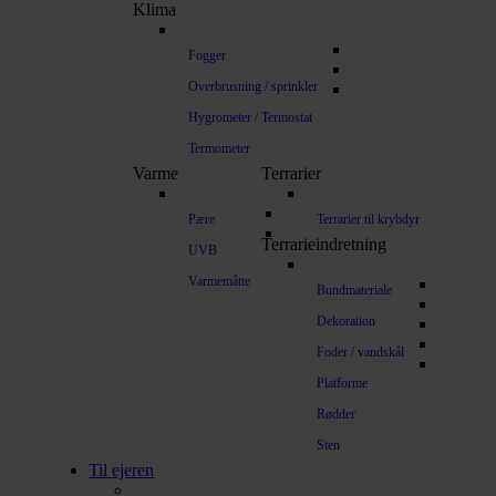
Klima
Fogger
Overbrusning / sprinkler
Hygrometer / Termostat
Termometer
Varme
Terrarier
Pære
Terrarier til krybdyr
Terrarieindretning
UVB
Varmemåtte
Bundmateriale
Dekoration
Foder / vandskål
Platforme
Rødder
Sten
Til ejeren