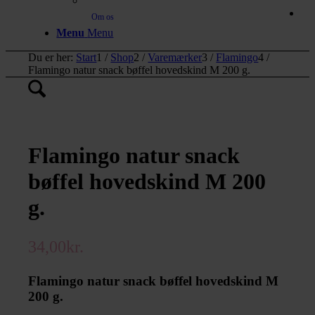
Om os
Menu
Menu
Du er her:
Start
1
/
Shop
2
/
Varemærker
3
/
Flamingo
4
/
Flamingo natur snack bøffel hovedskind M 200 g.
Flamingo natur snack
bøffel hovedskind M 200
g.
34,00
kr.
Flamingo natur snack bøffel hovedskind M
200 g.