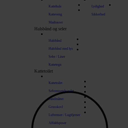
Kattehule
Lydighed
Katteseng
Sikkerhed
Madrasser
Halsbånd og seler
Halsbånd
Halsbånd med lys
Seler / Liner
Kattetegn
Kattetoilet
Kattetoilet
Selvrensende toilet
Sandmåtter
Grusskovl
Luftrenser / Lugtfjerner
Affaldsposer