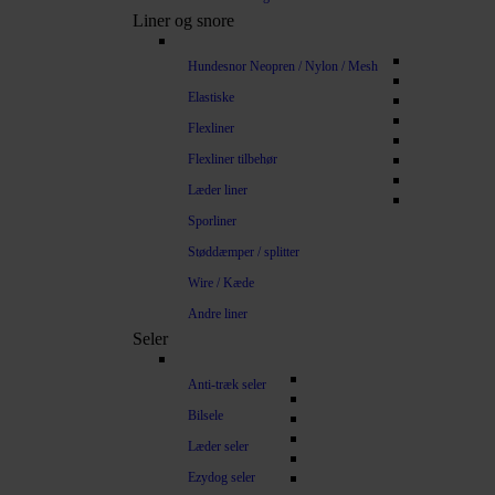
Liner og snore
Hundesnor Neopren / Nylon / Mesh
Elastiske
Flexliner
Flexliner tilbehør
Læder liner
Sporliner
Støddæmper / splitter
Wire / Kæde
Andre liner
Seler
Anti-træk seler
Bilsele
Læder seler
Ezydog seler