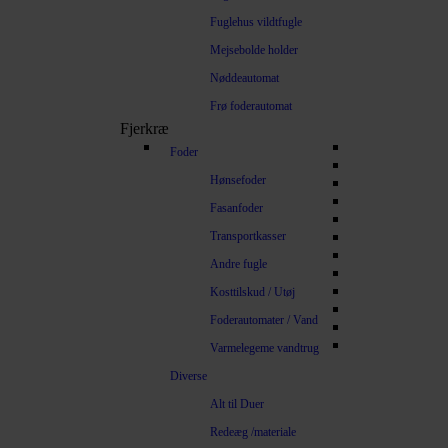
Fuglehus vildtfugle
Mejsebolde holder
Nøddeautomat
Frø foderautomat
Fjerkræ
Foder
Hønsefoder
Fasanfoder
Transportkasser
Andre fugle
Kosttilskud / Utøj
Foderautomater / Vand
Varmelegeme vandtrug
Diverse
Alt til Duer
Redeæg /materiale