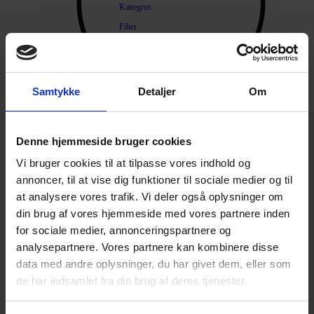
Kattegrus
Filter
Trimning
Børster
Samtykke
Detaljer
Om
Kamme
Sakse
Neglesakse
Denne hjemmeside bruger cookies
Products search
Klippemaskine
Vi bruger cookies til at tilpasse vores indhold og
Kosttilskud
annoncer, til at vise dig funktioner til sociale medier og til
Beroligende
at analysere vores trafik. Vi deler også oplysninger om
din brug af vores hjemmeside med vores partnere inden
Energiboost
for sociale medier, annonceringspartnere og
Kattegræs
analysepartnere. Vores partnere kan kombinere disse
Kattemalt
data med andre oplysninger, du har givet dem, eller som
Mave / tarm
de har indsamlet fra din brug af deres tjenester.
Mælkeerstatning
Sunde olier