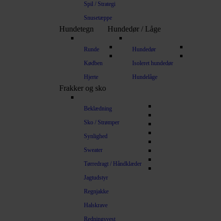
Spil / Strategi
Snusetæppe
Hundetegn
Hundedør / Låge
Runde
Hundedør
Kødben
Isoleret hundedør
Hjerte
Hundelåge
Frakker og sko
Beklædning
Sko / Strømper
Synlighed
Sweater
Tørredragt / Håndklæder
Jagtudstyr
Regnjakke
Halskrave
Redningsvest