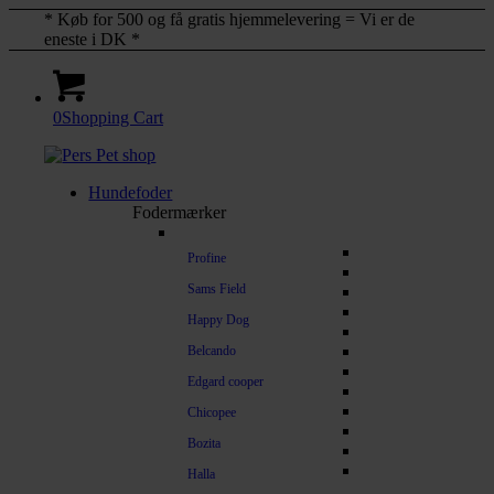
* Køb for 500 og få gratis hjemmelevering = Vi er de
eneste i DK *
0
Shopping Cart
Hundefoder
Fodermærker
Profine
Sams Field
Happy Dog
Belcando
Edgard cooper
Chicopee
Bozita
Halla