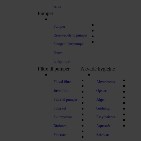
Grus
Pumper
Pumper
Reservedele til pumper
Slange til luftpumpe
Iltsten
Luftpumpe
Filtre til pumper
Akvarie hygiejne
Fluval filtre
Akvarietests
Juvel filtre
Opstart
Filtre til pumper
Alger
Filterkul
Gødning
Skumpatron
Easy balance
Biofoam
Aquasafe
Filtersten
Safestart