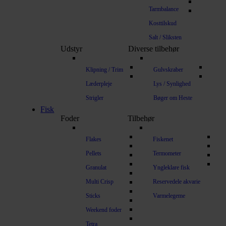
Tarmbalance
Kosttilskud
Salt / Sliksten
Udstyr
Diverse tilbehør
Klipning / Trim
Gulvskraber
Læderpleje
Lys / Synlighed
Strigler
Bøger om Heste
Fisk
Foder
Tilbehør
Flakes
Fiskenet
Pellets
Termometer
Granulat
Yngleklare fisk
Multi Crisp
Reservedele akvarie
Sticks
Varmelegeme
Weekend foder
Tetra