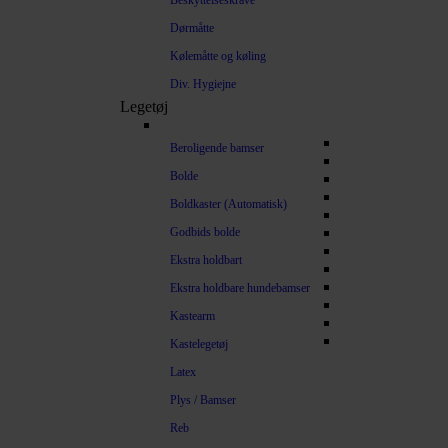
Beskyttelseskrave
Dørmåtte
Kølemåtte og køling
Div. Hygiejne
Legetøj
Beroligende bamser
Bolde
Boldkaster (Automatisk)
Godbids bolde
Ekstra holdbart
Ekstra holdbare hundebamser
Kastearm
Kastelegetøj
Latex
Plys / Bamser
Reb