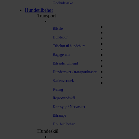
Godbidstaske
Hundetilbehør
Transport
Bilsele
Hundebur
Tilbehør til hundebure
Bagagerum
Bilsæder til hund
Hundetasker / transportkasser
Sædeovertræk
Køling
Rejse-vandskål
Køresyge / Nervøsitet
Bilrampe
Div. biltilbehør
Hundeskål