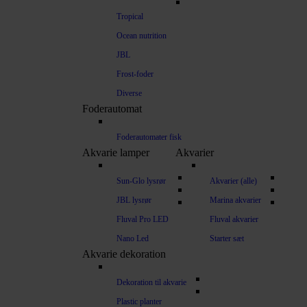
Tropical
Ocean nutrition
JBL
Frost-foder
Diverse
Foderautomat
Foderautomater fisk
Akvarie lamper
Akvarier
Sun-Glo lysrør
Akvarier (alle)
JBL lysrør
Marina akvarier
Fluval Pro LED
Fluval akvarier
Nano Led
Starter sæt
Akvarie dekoration
Dekoration til akvarie
Plastic planter