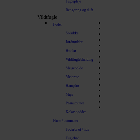
Fuglepleje
Rengøring og duft
Vildtfugle
Foder
Solsikke
Jordnødder
Hørfrø
Vildtfugleblanding
Mejsebolde
Melorme
Hampfrø
Majs
Peanutbutter
Kokosnødder
Huse / automater
Foderbræt / hus
Fuglebad