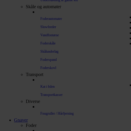
Understøtning af gamle led
Skåle og automater
Foderautomater
Slowfeeder
Vandfontæne
Foderskåle
Skålunderlag
Foderspand
Foderskovl
Transport
Kat i bilen
Transportkasser
Diverse
Fnugruller / Hårfjerning
Gnaver
Foder