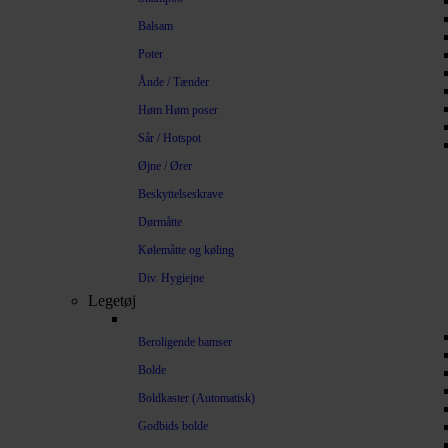
Balsam
Poter
Ånde / Tænder
Høm Høm poser
Sår / Hotspot
Øjne / Ører
Beskyttelseskrave
Dørmåtte
Kølemåtte og køling
Div. Hygiejne
Legetøj
Beroligende bamser
Bolde
Boldkaster (Automatisk)
Godbids bolde