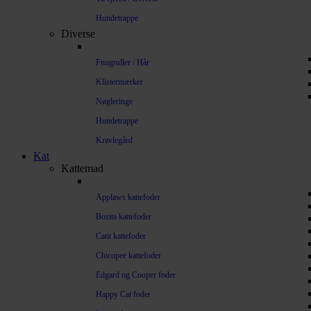
Hundetrappe
Diverse
Fnugruller / Hår
Klistermærker
Nøgleringe
Hundetrappe
Kravlegård
Kat
Kattemad
Applaws kattefoder
Bozita kattefoder
Catit kattefoder
Chicopee kattefoder
Edgard og Cooper foder
Happy Cat foder