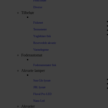
Frost-foder
Diverse
Tilbehør
Fiskenet
Termometer
Yngleklare fisk
Reservedele akvarie
Varmelegeme
Foderautomat
Foderautomater fisk
Akvarie lamper
Sun-Glo lysrør
JBL lysrør
Fluval Pro LED
Nano Led
Akvarier