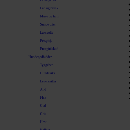
Beroligende
Led og brusk
Mave og tarm
Sunde olier
Lakseolie
Pelspleje
Energitilskud
Hundegodbidder
Tyggeben
Hundekiks
Leversnitter
And
Fisk
Ged
Gris
Hest