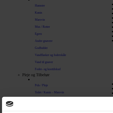
Hamster
Kanin
Marsvin
Mus / Rotter
Egern
Andre gnavere
Godbidder
Vandflasker og foderskåle
Vand til gnaver
Foder- og kosttilskud
Pleje og Tilbehør
Pels / Pleje
Toilet / Kanin – Marsvin
Toilet Hamster
Børste / Kam