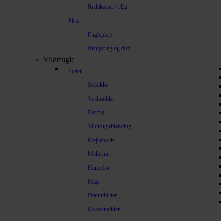
Redekasser / Æg
Pleje
Fuglepleje
Rengøring og duft
Vildtfugle
Foder
Solsikke
Jordnødder
Hørfrø
Vildtfugleblanding
Mejsebolde
Melorme
Hampfrø
Majs
Peanutbutter
Kokosnødder