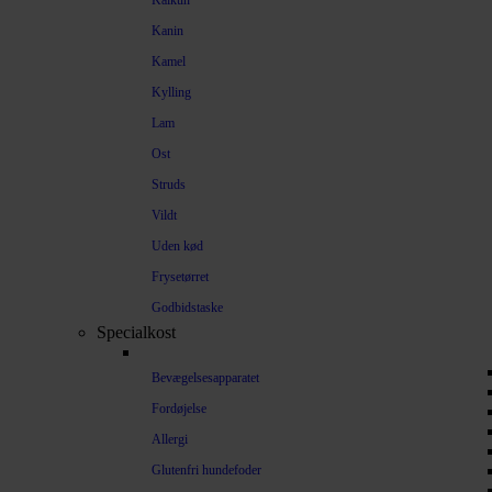
Kalkun
Kanin
Kamel
Kylling
Lam
Ost
Struds
Vildt
Uden kød
Frysetørret
Godbidstaske
Specialkost
Bevægelsesapparatet
Fordøjelse
Allergi
Glutenfri hundefoder