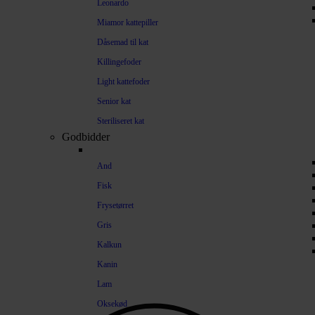
Leonardo
Miamor kattepiller
Dåsemad til kat
Killingefoder
Light kattefoder
Senior kat
Steriliseret kat
Godbidder
And
Fisk
Frysetørret
Gris
Kalkun
Kanin
Lam
Oksekød