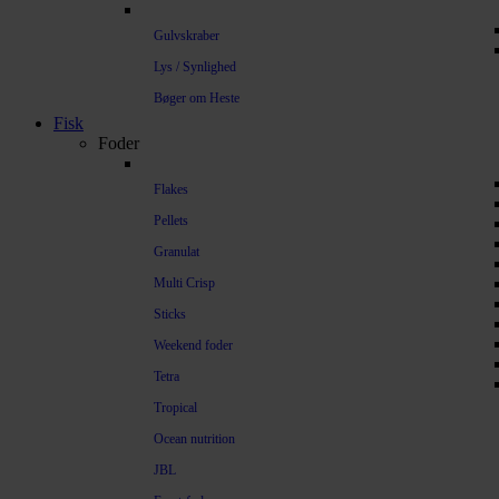
Gulvskraber
Lys / Synlighed
Bøger om Heste
Fisk
Foder
Flakes
Pellets
Granulat
Multi Crisp
Sticks
Weekend foder
Tetra
Tropical
Ocean nutrition
JBL