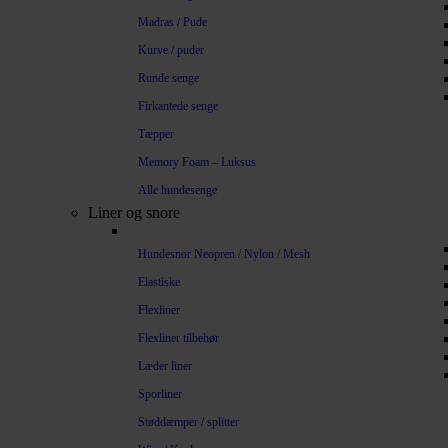
Madras / Pude
Kurve / puder
Runde senge
Firkantede senge
Tæpper
Memory Foam – Luksus
Alle hundesenge
Liner og snore
Hundesnor Neopren / Nylon / Mesh
Elastiske
Flexliner
Flexliner tilbehør
Læder liner
Sporliner
Støddæmper / splitter