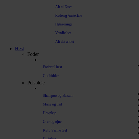
Alt til Duer
Redeæg /materiale
Hønseringe
Vandbaljer
Alt det andet
Hest
Foder
Foder til hest
Godbidder
Pelspleje
Shampoo og Balsam
Mane og Tail
Hovpleje
Ører og øjne
Køl / Varme Gel