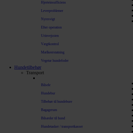
Hjerteinsufficiens
Leverproblemer
Nyresvigt
Efter operation
Urinvejssten
Vægtkontrol
Mælkeerstatning
Vegetar hundefoder
Hundetilbehør
Transport
Bilsele
Hundebur
Tilbehør til hundebure
Bagagerum
Bilsæder til hund
Hundetasker / transportkasser