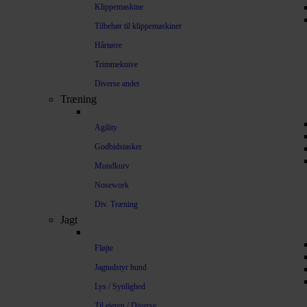
Klippemaskine
Tilbehør til klippemaskiner
Hårtørre
Trimmeknive
Diverse andet
Træning
Agility
Godbidstasker
Mundkurv
Nosework
Div. Træning
Jagt
Fløjte
Jagtudstyr hund
Lys / Synlighed
Til ejeren / Diverse