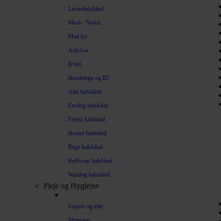
Læderhalsbånd
Mesh / Nylon
Med lys
Anti-Gø
Kvæl
Hundetegn og ID
Alac halsbånd
Ezydog halsbånd
Fenriz halsbånd
Hunter halsbånd
Rogz halsbånd
Ruffwear halsbånd
Waudog halsbånd
Pleje og Hygiejne
Lopper og utøj
Shampoo