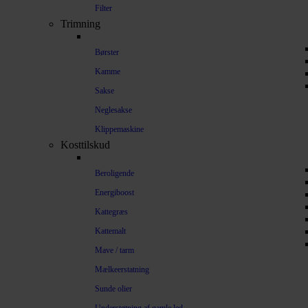
Filter
Trimning
Børster
Kamme
Sakse
Neglesakse
Klippemaskine
Kosttilskud
Beroligende
Energiboost
Kattegræs
Kattemalt
Mave / tarm
Mælkeerstatning
Sunde olier