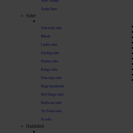
Wire / Kæde
Andre liner
Seler
Anti-træk seler
Bilsele
Læder seler
Ezydog seler
Hunter seler
Kurgo seler
Non-stop seler
Rogz hundeseler
Red Dingo seler
Ruffwear seler
Tre Ponti seler
H-seler
Halsbånd