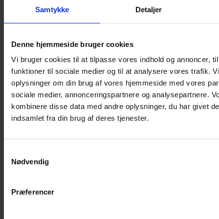
Shampoo
Samtykke
Detaljer
Bure
Musebur
Denne hjemmeside bruger cookies
Hamsterbur
Vi bruger cookies til at tilpasse vores indhold og annoncer, til
Kaninbur
funktioner til sociale medier og til at analysere vores trafik. 
Rottebur
oplysninger om din brug af vores hjemmeside med vores part
Marsvinebur
sociale medier, annonceringspartnere og analysepartnere. V
Løbegård
kombinere disse data med andre oplysninger, du har givet de
Overdækning løbegård
indsamlet fra din brug af deres tjenester.
Indretning til bure
Legepladser til bure
Samtykkevalg
Senge til gnavere
Nødvendig
Stiger til bure
Reservedele til bure
Præferencer
Clips til bure
Transportkasse