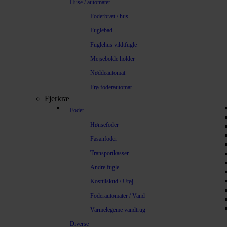
Huse / automater
Foderbræt / hus
Fuglebad
Fuglehus vildtfugle
Mejsebolde holder
Nøddeautomat
Frø foderautomat
Fjerkræ
Foder
Hønsefoder
Fasanfoder
Transportkasser
Andre fugle
Kosttilskud / Utøj
Foderautomater / Vand
Varmelegeme vandtrug
Diverse