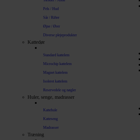
Tænder / Ånde
Pels / Hud
Sår / Rifter
Øjne / Ører
Diverse plejeprodukter
Kattedør
Standard kattelem
Microchip kattelem
Magnet kattelem
Isoleret kattelem
Reservedele og nøgler
Huler, senge, madrasser
Kattehule
Katteseng
Madrasser
Træning