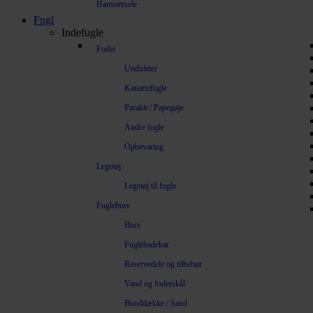
Hamstersele
Fugl
Indefugle
Foder
Undulater
Kanariefugle
Parakit / Papegøje
Andre fugle
Opbevaring
Legetøj
Legetøj til fugle
Fuglebure
Bure
Fuglebadekar
Reservedele og tilbehør
Vand og foderskål
Bunddække / Sand