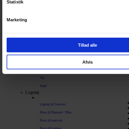
Strøelse og bundlag
Statistik
Bundlag / Strøelse
Marketing
Papirstrøelse
Hamp
Savsmuld
Tillad alle
Bark
Bommuld
Afvis
Spelt
Træpiller
Vat
Sand
Legetøj
Legetøj til Gnavere
Huse til Hamster / Mus
Huse til marsvin
Huse til kaniner