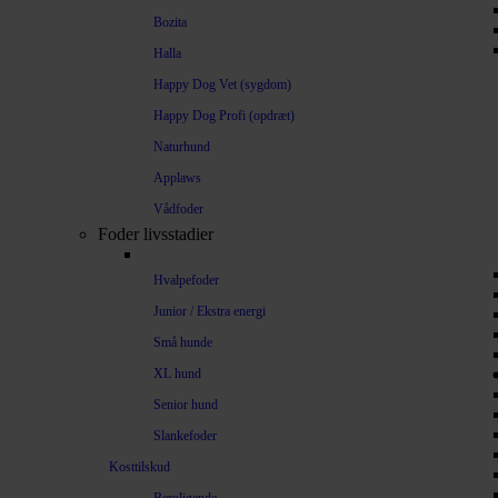
Bozita
Halla
Happy Dog Vet (sygdom)
Happy Dog Profi (opdræt)
Naturhund
Applaws
Vådfoder
Foder livsstadier
Hvalpefoder
Junior / Ekstra energi
Små hunde
XL hund
Senior hund
Slankefoder
Kosttilskud