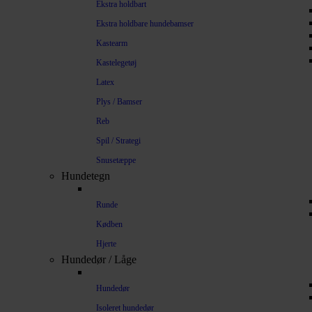
Ekstra holdbart
Ekstra holdbare hundebamser
Kastearm
Kastelegetøj
Latex
Plys / Bamser
Reb
Spil / Strategi
Snusetæppe
Hundetegn
Runde
Kødben
Hjerte
Hundedør / Låge
Hundedør
Isoleret hundedør