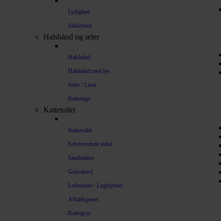
Lydighed
Sikkerhed
Halsbånd og seler
Halsbånd
Halsbånd med lys
Seler / Liner
Kattetegn
Kattetoilet
Kattetoilet
Selvrensende toilet
Sandmåtter
Grusskovl
Luftrenser / Lugtfjerner
Affaldsposer
Kattegrus