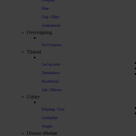
Hudpleje
Kløe
Utøj / Flåter
Antibakteriel
Overvågning
Wi-Fi kamera
Tilskud
Led og hofte
Tarmbalance
Kosttilskud
Salt / Sliksten
Udstyr
Klipning / Trim
Læderpleje
Strigler
Diverse tilbehør