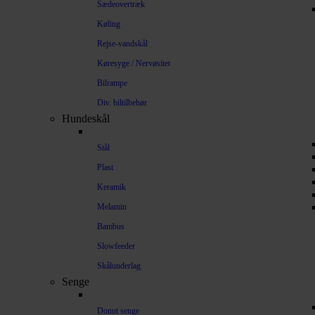
Sædeovertræk
Køling
Rejse-vandskål
Køresyge / Nervøsitet
Bilrampe
Div. biltilbehør
Hundeskål
Stål
Plast
Keramik
Melamin
Bambus
Slowfeeder
Skålunderlag
Senge
Donut senge