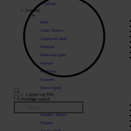
Til killinger
Legetøj
Bolde
Catnip / Katteurt
Legetøj med catnip
Drillepind
Elektronisk legetøj
Kattespil
Kradsebræt
Kradsetræ
Diverse legetøj
Lopper og Pels
Products search
Naturlige loppemidler
Shampoo / Balsam
Hygiejne