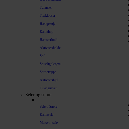
Tunneler
Træklodser
Hængekøje
Kaninhop
Hamsterbold
Aktivitetsbolde
Spil
Spiseligt legetøj
Snusetæppe
Aktivitetshjul
Til at gnave i
Seler og snore
Seler / Snore
Kaninsele
Marsvin-sele