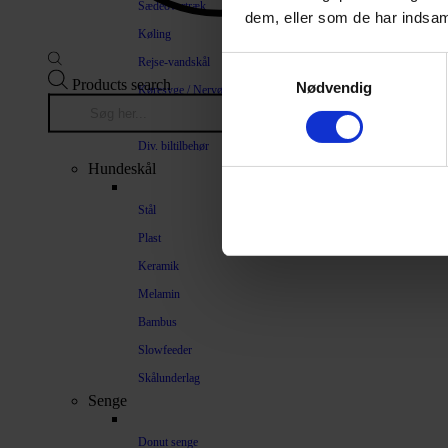
Sædeovertræk
dem, eller som de har indsaml
Køling
Rejse-vandskål
Samtykkevalg
Products search
Nødvendig
Køresyge / Nervøsitet
Bilrampe
Div. biltilbehør
Hundeskål
Stål
Plast
Keramik
Melamin
Bambus
Slowfeeder
Skålunderlag
Senge
Donut senge