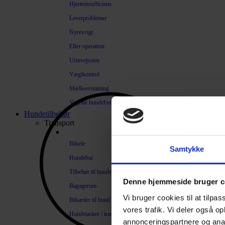
Hjerteinsufficiens
Leverproblemer
Nyresvigt
Efter operation
Urinvejssten
Vægtkontrol
Mælkeerstatning
Vegetar hundefoder
Hundetilbehør
Transport
Bilsele
Samtykke
Hundebur
Tilbehør til hundebure
Denne hjemmeside bruger c
Bagagerum
Vi bruger cookies til at tilpas
Bilsæder til hund
vores trafik. Vi deler også 
Hundetasker / transportkasser
annonceringspartnere og anal