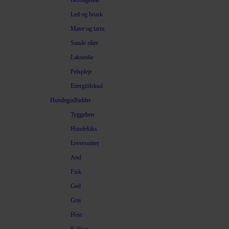
Beroligende
Led og brusk
Mave og tarm
Sunde olier
Lakseolie
Pelspleje
Energitilskud
Hundegodbidder
Tyggeben
Hundekiks
Leversnitter
And
Fisk
Ged
Gris
Hest