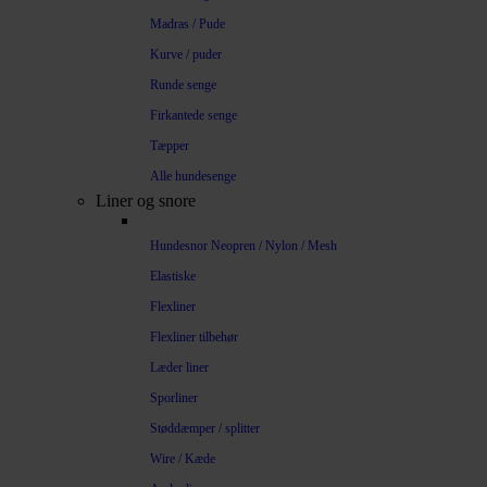
Madras / Pude
Kurve / puder
Runde senge
Firkantede senge
Tæpper
Alle hundesenge
Liner og snore
Hundesnor Neopren / Nylon / Mesh
Elastiske
Flexliner
Flexliner tilbehør
Læder liner
Sporliner
Støddæmper / splitter
Wire / Kæde