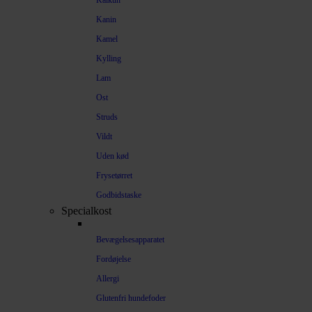
Kalkun
Kanin
Kamel
Kylling
Lam
Ost
Struds
Vildt
Uden kød
Frysetørret
Godbidstaske
Specialkost
Bevægelsesapparatet
Fordøjelse
Allergi
Glutenfri hundefoder