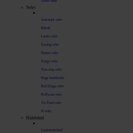
Andre liner
Seler
Anti-træk seler
Bilsele
Læder seler
Ezydog seler
Hunter seler
Kurgo seler
Non-stop seler
Rogz hundeseler
Red Dingo seler
Ruffwear seler
Tre Ponti seler
H-seler
Halsbånd
Læderhalsbånd