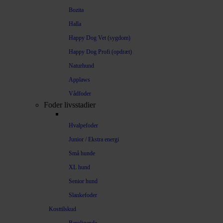
Bozita
Halla
Happy Dog Vet (sygdom)
Happy Dog Profi (opdræt)
Naturhund
Applaws
Vådfoder
Foder livsstadier
Hvalpefoder
Junior / Ekstra energi
Små hunde
XL hund
Senior hund
Slankefoder
Kosttilskud