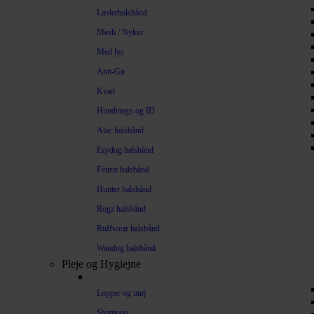
Læderhalsbånd
Mesh / Nylon
Med lys
Anti-Gø
Kvæl
Hundetegn og ID
Alac halsbånd
Ezydog halsbånd
Fenriz halsbånd
Hunter halsbånd
Rogz halsbånd
Ruffwear halsbånd
Waudog halsbånd
Pleje og Hygiejne
Lopper og utøj
Shampoo