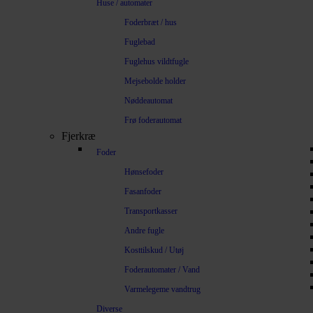
Huse / automater
Foderbræt / hus
Fuglebad
Fuglehus vildtfugle
Mejsebolde holder
Nøddeautomat
Frø foderautomat
Fjerkræ
Foder
Hønsefoder
Fasanfoder
Transportkasser
Andre fugle
Kosttilskud / Utøj
Foderautomater / Vand
Varmelegeme vandtrug
Diverse