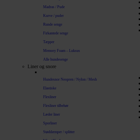
Madras / Pude
Kurve / puder
Runde senge
Firkantede senge
Tæpper
Memory Foam – Luksus
Alle hundesenge
Liner og snore
Hundesnor Neopren / Nylon / Mesh
Elastiske
Flexliner
Flexliner tilbehør
Læder liner
Sporliner
Støddæmper / splitter