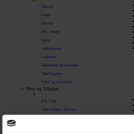
Hamster
Kanin
Marsvin
Mus / Rotter
Egern
Andre gnavere
Godbidder
Vandflasker og foderskåle
Vand til gnaver
Foder- og kosttilskud
Pleje og Tilbehør
Pels / Pleje
Toilet / Kanin – Marsvin
Toilet Hamster
Børste / Kam