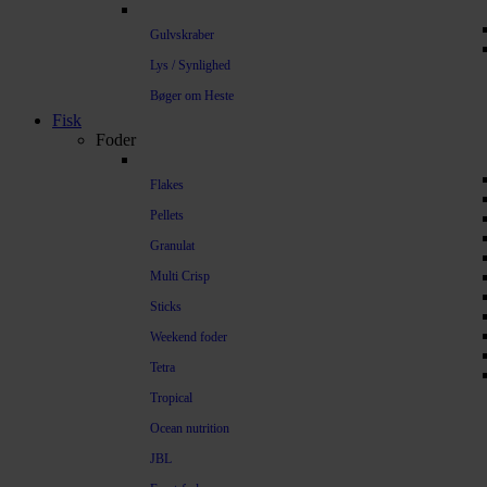
Gulvskraber
Lys / Synlighed
Bøger om Heste
Fisk
Foder
Flakes
Pellets
Granulat
Multi Crisp
Sticks
Weekend foder
Tetra
Tropical
Ocean nutrition
JBL