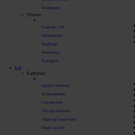
Hundetrappe
Diverse
Fnugruller / Hår
Klistermærker
Nøgleringe
Hundetrappe
Kravlegård
Kat
Kattemad
Applaws kattefoder
Bozita kattefoder
Catit kattefoder
Chicopee kattefoder
Edgard og Cooper foder
Happy Cat foder