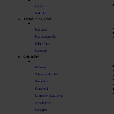
Lydighed
Sikkerhed
Halsbånd og seler
Halsbånd
Halsbånd med lys
Seler / Liner
Kattetegn
Kattetoilet
Kattetoilet
Selvrensende toilet
Sandmåtter
Grusskovl
Luftrenser / Lugtfjerner
Affaldsposer
Kattegrus