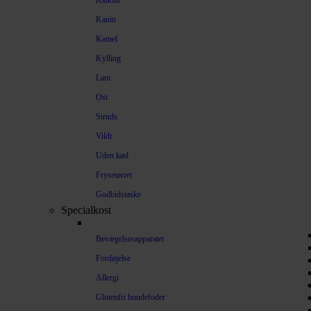
Kalkun
Kanin
Kamel
Kylling
Lam
Ost
Struds
Vildt
Uden kød
Frysetørret
Godbidstaske
Specialkost
Bevægelsesapparatet
Fordøjelse
Allergi
Glutenfri hundefoder