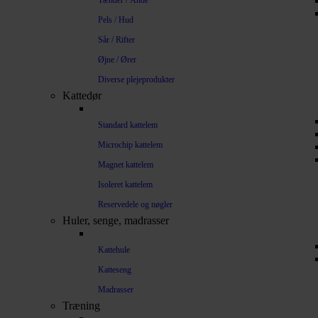
Tænder / Ånde
Pels / Hud
Sår / Rifter
Øjne / Ører
Diverse plejeprodukter
Kattedør
Standard kattelem
Microchip kattelem
Magnet kattelem
Isoleret kattelem
Reservedele og nøgler
Huler, senge, madrasser
Kattehule
Katteseng
Madrasser
Træning