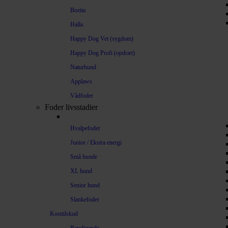
Bozita
Halla
Happy Dog Vet (sygdom)
Happy Dog Profi (opdræt)
Naturhund
Applaws
Vådfoder
Foder livsstadier
Hvalpefoder
Junior / Ekstra energi
Små hunde
XL hund
Senior hund
Slankefoder
Kosttilskud