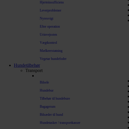
Hjerteinsufficiens
Leverproblemer
Nyresvigt
Efter operation
Urinvejssten
Vægtkontrol
Mælkeerstatning
Vegetar hundefoder
Hundetilbehør
Transport
Bilsele
Hundebur
Tilbehør til hundebure
Bagagerum
Bilsæder til hund
Hundetasker / transportkasser