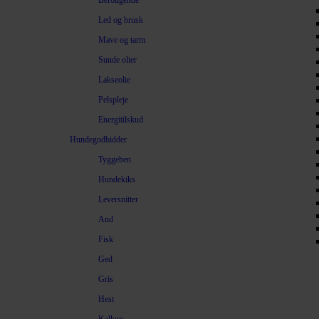
Beroligende
Led og brusk
Mave og tarm
Sunde olier
Lakseolie
Pelspleje
Energitilskud
Hundegodbidder
Tyggeben
Hundekiks
Leversnitter
And
Fisk
Ged
Gris
Hest