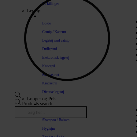
Til killinger
Legetøj
Bolde
Catnip / Katteurt
Legetøj med catnip
Drillepind
Elektronisk legetøj
Kattespil
Kradsebræt
Kradsetræ
Diverse legetøj
Lopper og Pels
Products search
Naturlige loppemidler
Shampoo / Balsam
Hygiejne