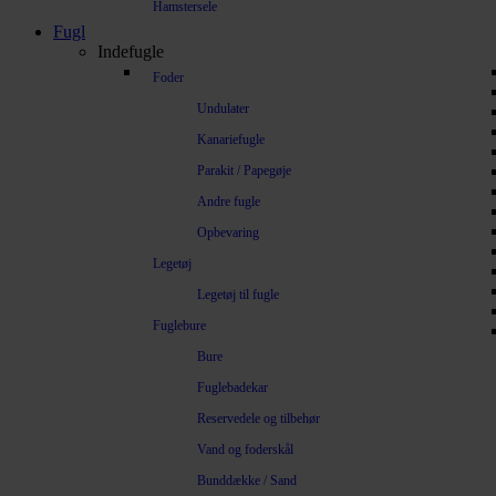
Hamstersele
Fugl
Indefugle
Foder
Undulater
Kanariefugle
Parakit / Papegøje
Andre fugle
Opbevaring
Legetøj
Legetøj til fugle
Fuglebure
Bure
Fuglebadekar
Reservedele og tilbehør
Vand og foderskål
Bunddække / Sand