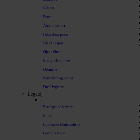
Balsam
Poter
Ånde / Tænder
Høm Høm poser
Sår / Hotspot
Øjne / Ører
Beskyttelseskrave
Dørmåtte
Kølemåtte og køling
Div. Hygiejne
Legetøj
Beroligende bamser
Bolde
Boldkaster (Automatisk)
Godbids bolde