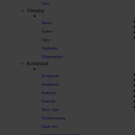
Filter
Trimning
Børster
Kamme
Sakse
Neglesakse
Klippemaskine
Kosttilskud
Beroligende
Energiboost
Kattegræs
Kattemalt
Mave / tarm
Mælkeerstatning
Sunde olier