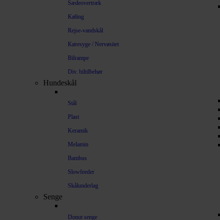
Sædeovertræk
Køling
Rejse-vandskål
Køresyge / Nervøsitet
Bilrampe
Div. biltilbehør
Hundeskål
Stål
Plast
Keramik
Melamin
Bambus
Slowfeeder
Skålunderlag
Senge
Donut senge