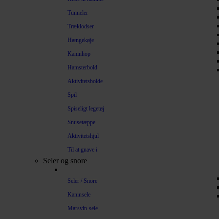
Tunneler
Træklodser
Hængekøje
Kaninhop
Hamsterbold
Aktivitetsbolde
Spil
Spiseligt legetøj
Snusetæppe
Aktivitetshjul
Til at gnave i
Seler og snore
Seler / Snore
Kaninsele
Marsvin-sele