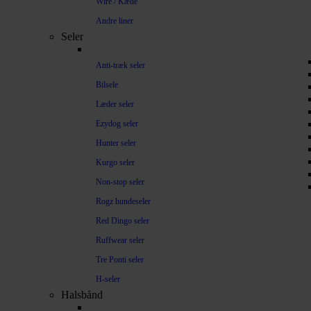
Wire / Kæde
Andre liner
Seler
Anti-træk seler
Bilsele
Læder seler
Ezydog seler
Hunter seler
Kurgo seler
Non-stop seler
Rogz hundeseler
Red Dingo seler
Ruffwear seler
Tre Ponti seler
H-seler
Halsbånd