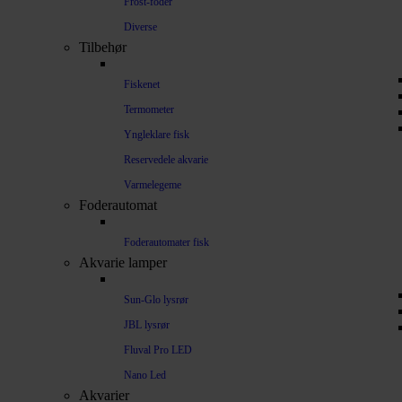
Frost-foder
Diverse
Tilbehør
Fiskenet
Termometer
Yngleklare fisk
Reservedele akvarie
Varmelegeme
Foderautomat
Foderautomater fisk
Akvarie lamper
Sun-Glo lysrør
JBL lysrør
Fluval Pro LED
Nano Led
Akvarier