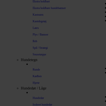
Ekstra holdbart
Ekstra holdbare hundebamser
Kastearm
Kastelegetøj
Latex
Plys / Bamser
Reb
Spil / Strategi
Snusetæppe
Hundetegn
Runde
Kødben
Hjerte
Hundedør / Låge
Hundedør
Isoleret hundedør