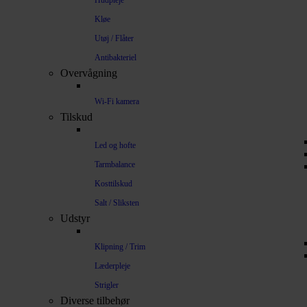
Hudpleje
Kløe
Utøj / Flåter
Antibakteriel
Overvågning
Wi-Fi kamera
Tilskud
Led og hofte
Tarmbalance
Kosttilskud
Salt / Sliksten
Udstyr
Klipning / Trim
Læderpleje
Strigler
Diverse tilbehør