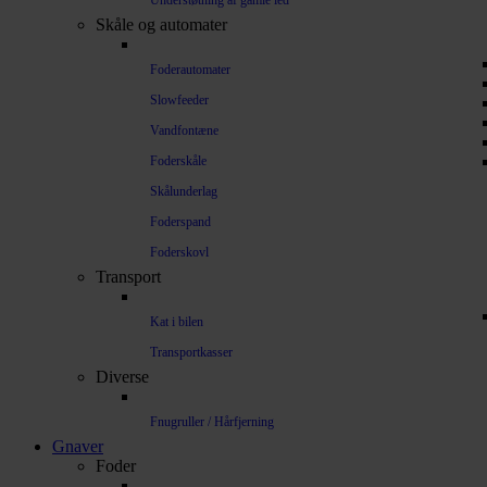
Understøtning af gamle led
Skåle og automater
Foderautomater
Slowfeeder
Vandfontæne
Foderskåle
Skålunderlag
Foderspand
Foderskovl
Transport
Kat i bilen
Transportkasser
Diverse
Fnugruller / Hårfjerning
Gnaver
Foder