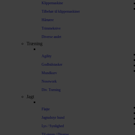
Klippemaskine
Tilbehør til klippemaskiner
Hårtørre
Trimmeknive
Diverse andet
Træning
Agility
Godbidstasker
Mundkurv
Nosework
Div. Træning
Jagt
Fløjte
Jagtudstyr hund
Lys / Synlighed
Til ejeren / Diverse