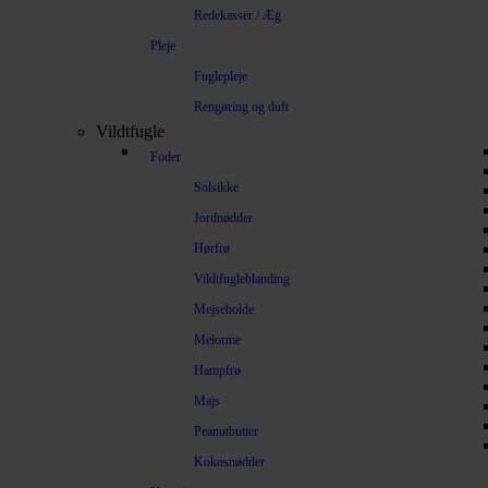
Redekasser / Æg
Pleje
Fuglepleje
Rengøring og duft
Vildtfugle
Foder
Solsikke
Jordnødder
Hørfrø
Vildtfugleblanding
Mejsebolde
Melorme
Hampfrø
Majs
Peanutbutter
Kokosnødder