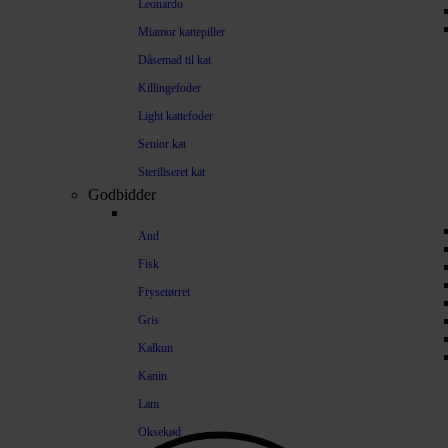
Leonardo
Miamor kattepiller
Dåsemad til kat
Killingefoder
Light kattefoder
Senior kat
Steriliseret kat
Godbidder
And
Fisk
Frysetørret
Gris
Kalkun
Kanin
Lam
Oksekød