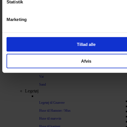
Strøelse og bundlag
Statistik
Bundlag / Strøelse
Marketing
Papirstrøelse
Hamp
Savsmuld
Tillad alle
Bark
Bommuld
Afvis
Spelt
Træpiller
Vat
Sand
Legetøj
Legetøj til Gnavere
Huse til Hamster / Mus
Huse til marsvin
Huse til kaniner