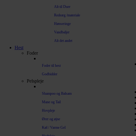
Alt til Duer
Redeæg /materiale
Hønseringe
Vandbaljer
Alt det andet
Hest
Foder
Foder til hest
Godbidder
Pelspleje
Shampoo og Balsam
Mane og Tail
Hovpleje
Ører og øjne
Køl / Varme Gel