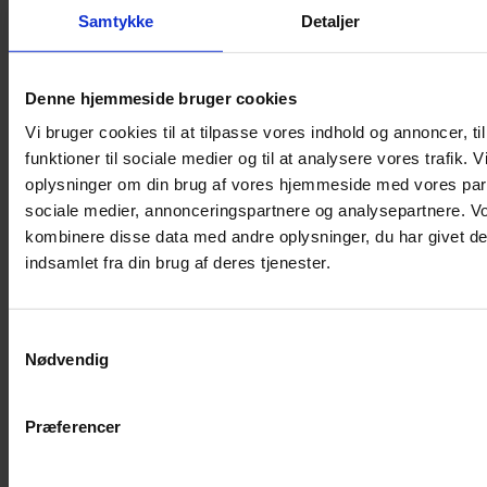
Shampoo
Samtykke
Detaljer
Bure
Musebur
Denne hjemmeside bruger cookies
Hamsterbur
Vi bruger cookies til at tilpasse vores indhold og annoncer, til
Kaninbur
funktioner til sociale medier og til at analysere vores trafik. 
Rottebur
oplysninger om din brug af vores hjemmeside med vores part
Marsvinebur
sociale medier, annonceringspartnere og analysepartnere. V
Løbegård
kombinere disse data med andre oplysninger, du har givet de
Overdækning løbegård
indsamlet fra din brug af deres tjenester.
Indretning til bure
Legepladser til bure
Samtykkevalg
Senge til gnavere
Nødvendig
Stiger til bure
Reservedele til bure
Præferencer
Clips til bure
Transportkasse