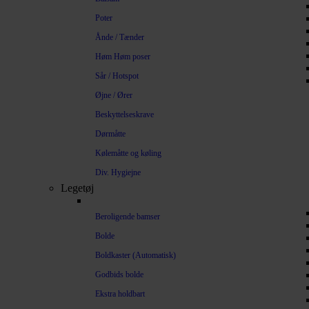
Poter
Ånde / Tænder
Høm Høm poser
Sår / Hotspot
Øjne / Ører
Beskyttelseskrave
Dørmåtte
Kølemåtte og køling
Div. Hygiejne
Legetøj
Beroligende bamser
Bolde
Boldkaster (Automatisk)
Godbids bolde
Ekstra holdbart