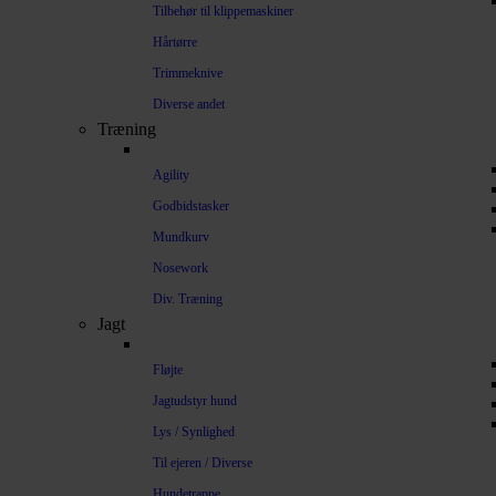
Tilbehør til klippemaskiner
Hårtørre
Trimmeknive
Diverse andet
Træning
Agility
Godbidstasker
Mundkurv
Nosework
Div. Træning
Jagt
Fløjte
Jagtudstyr hund
Lys / Synlighed
Til ejeren / Diverse
Hundetrappe