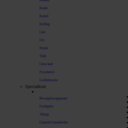
Kalkun
Kanin
Kamel
Kylling
Lam
Ost
Struds
Vildt
Uden kød
Frysetørret
Godbidstaske
Specialkost
Bevægelsesapparatet
Fordøjelse
Allergi
Glutenfri hundefoder