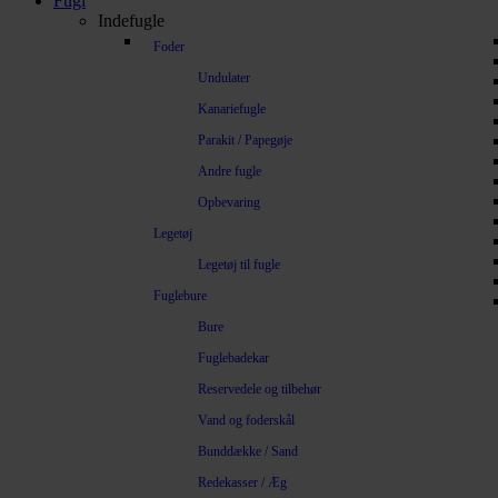
Fugl
Indefugle
Foder
Undulater
Kanariefugle
Parakit / Papegøje
Andre fugle
Opbevaring
Legetøj
Legetøj til fugle
Fuglebure
Bure
Fuglebadekar
Reservedele og tilbehør
Vand og foderskål
Bunddække / Sand
Redekasser / Æg