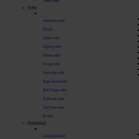
Andre liner
Seler
Anti-træk seler
Bilsele
Læder seler
Ezydog seler
Hunter seler
Kurgo seler
Non-stop seler
Rogz hundeseler
Red Dingo seler
Ruffwear seler
Tre Ponti seler
H-seler
Halsbånd
Læderhalsbånd