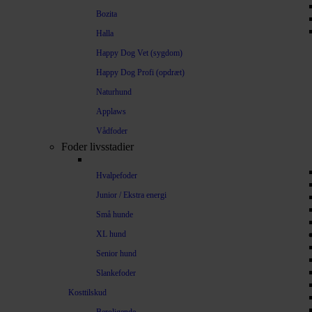
Bozita
Halla
Happy Dog Vet (sygdom)
Happy Dog Profi (opdræt)
Naturhund
Applaws
Vådfoder
Foder livsstadier
Hvalpefoder
Junior / Ekstra energi
Små hunde
XL hund
Senior hund
Slankefoder
Kosttilskud