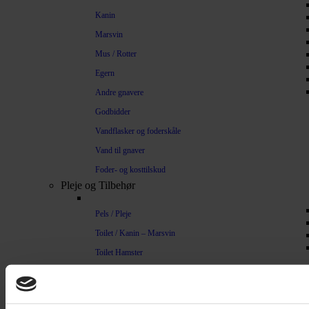
Kanin
Marsvin
Mus / Rotter
Egern
Andre gnavere
Godbidder
Vandflasker og foderskåle
Vand til gnaver
Foder- og kosttilskud
Pleje og Tilbehør
Pels / Pleje
Toilet / Kanin – Marsvin
Toilet Hamster
Børste / Kam
Shampoo
Bure