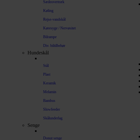
Sædeovertræk
Køling
Rejse-vandskål
Køresyge / Nervøsitet
Bilrampe
Div. biltilbehør
Hundeskål
Stål
Plast
Keramik
Melamin
Bambus
Slowfeeder
Skålunderlag
Senge
Donut senge