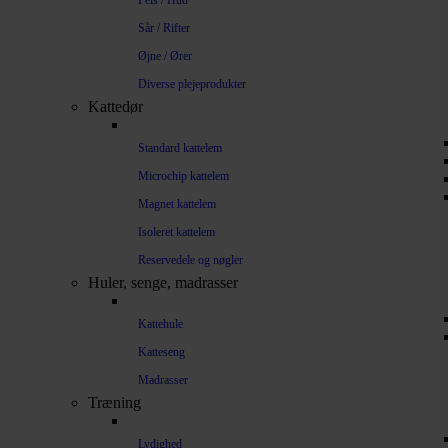
Pels / Hud
Sår / Rifter
Øjne / Ører
Diverse plejeprodukter
Kattedør
Standard kattelem
Microchip kattelem
Magnet kattelem
Isoleret kattelem
Reservedele og nøgler
Huler, senge, madrasser
Kattehule
Katteseng
Madrasser
Træning
Lydighed