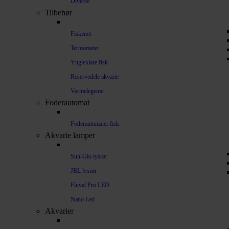
Diverse
Tilbehør
Fiskenet
Termometer
Yngleklare fisk
Reservedele akvarie
Varmelegeme
Foderautomat
Foderautomater fisk
Akvarie lamper
Sun-Glo lysrør
JBL lysrør
Fluval Pro LED
Nano Led
Akvarier