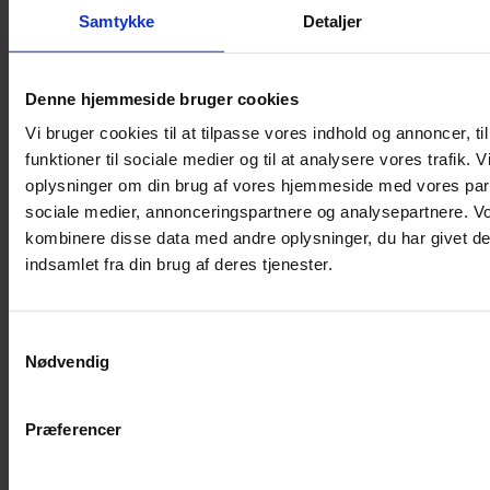
Samtykke
Detaljer
Musebur
Hamsterbur
Denne hjemmeside bruger cookies
Kaninbur
Vi bruger cookies til at tilpasse vores indhold og annoncer, til
Rottebur
funktioner til sociale medier og til at analysere vores trafik. 
Marsvinebur
oplysninger om din brug af vores hjemmeside med vores part
Løbegård
sociale medier, annonceringspartnere og analysepartnere. V
Overdækning løbegård
kombinere disse data med andre oplysninger, du har givet de
Indretning til bure
indsamlet fra din brug af deres tjenester.
Legepladser til bure
Senge til gnavere
Samtykkevalg
Stiger til bure
Nødvendig
Reservedele til bure
Clips til bure
Præferencer
Transportkasse
Strøelse og bundlag