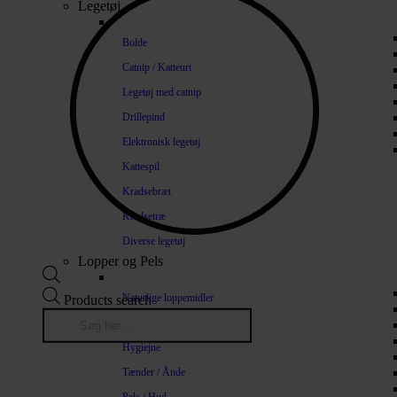
Legetøj
Bolde
Catnip / Katteurt
Legetøj med catnip
Drillepind
Elektronisk legetøj
Kattespil
Kradsebræt
Kradsetræ
Diverse legetøj
Lopper og Pels
Naturlige loppemidler
Products search
Shampoo / Balsam
Hygiejne
Tænder / Ånde