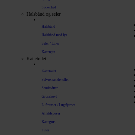
Sikkerhed
Halsbånd og seler
Halsbånd
Halsbånd med lys
Seler / Liner
Kattetegn
Kattetoilet
Kattetoilet
Selvrensende toilet
Sandmåtter
Grusskovl
Luftrenser / Lugtfjerner
Affaldsposer
Kattegrus
Filter