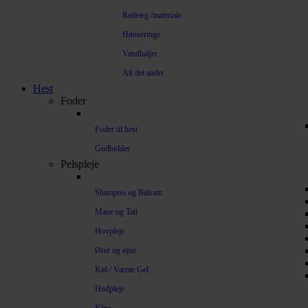
Redeæg /materiale
Hønseringe
Vandbaljer
Alt det andet
Hest
Foder
Foder til hest
Godbidder
Pelspleje
Shampoo og Balsam
Mane og Tail
Hovpleje
Ører og øjne
Køl / Varme Gel
Hudpleje