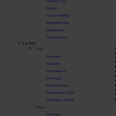
Foderbræt / hus
Fuglebad
Fuglehus vildtfugle
Mejsebolde holder
Nøddeautomat
Frø foderautomat
Fjerkræ
Foder
Hønsefoder
Fasanfoder
Transportkasser
Andre fugle
Kosttilskud / Utøj
Foderautomater / Vand
Varmelegeme vandtrug
Diverse
Alt til Duer