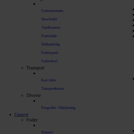
Foderautomater
Slowfeeder
Vandfontæne
Foderskåle
Skålunderlag
Foderspand
Foderskovl
Transport
Kat i bilen
Transportkasser
Diverse
Fnugruller / Hårfjerning
Gnaver
Foder
Hamster