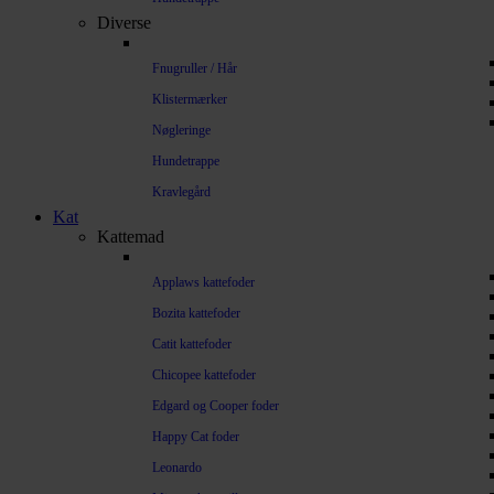
Diverse
Fnugruller / Hår
Klistermærker
Nøgleringe
Hundetrappe
Kravlegård
Kat
Kattemad
Applaws kattefoder
Bozita kattefoder
Catit kattefoder
Chicopee kattefoder
Edgard og Cooper foder
Happy Cat foder
Leonardo