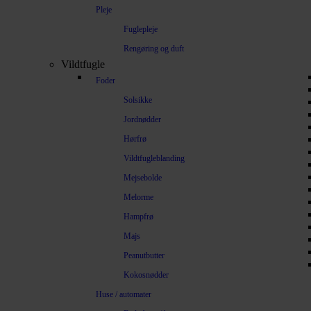
Pleje
Fuglepleje
Rengøring og duft
Vildtfugle
Foder
Solsikke
Jordnødder
Hørfrø
Vildtfugleblanding
Mejsebolde
Melorme
Hampfrø
Majs
Peanutbutter
Kokosnødder
Huse / automater