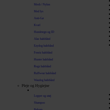
Mesh / Nylon
Med lys
Anti-Gø
Kvæl
Hundetegn og ID
Alac halsbånd
Ezydog halsbånd
Fenriz halsbånd
Hunter halsbånd
Rogz halsbånd
Ruffwear halsbånd
Waudog halsbånd
Pleje og Hygiejne
Lopper og utøj
Shampoo
Balsam