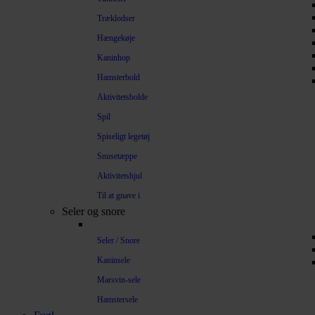
Træklodser
Hængekøje
Kaninhop
Hamsterbold
Aktivitetsbolde
Spil
Spiseligt legetøj
Snusetæppe
Aktivitetshjul
Til at gnave i
Seler og snore
Seler / Snore
Kaninsele
Marsvin-sele
Hamstersele