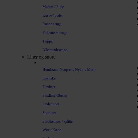
Madras / Pude
Kurve / puder
Runde senge
Firkantede senge
Tæpper
Alle hundesenge
Liner og snore
Hundesnor Neopren / Nylon / Mesh
Elastiske
Flexliner
Flexliner tilbehør
Læder liner
Sporliner
Støddæmper / splitter
Wire / Kæde