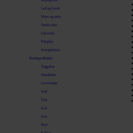
Beroligende
Led og brusk
Mave og tarm
Sunde olier
Lakseolie
Pelspleje
Energitilskud
Hundegodbidder
Tyggeben
Hundekiks
Leversnitter
And
Fisk
Ged
Gris
Hest