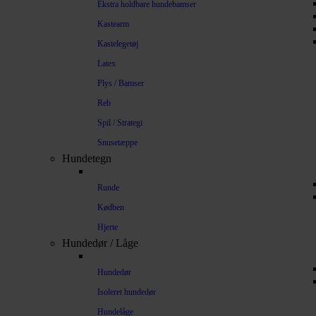
Ekstra holdbare hundebamser
Kastearm
Kastelegetøj
Latex
Plys / Bamser
Reb
Spil / Strategi
Snusetæppe
Hundetegn
Runde
Kødben
Hjerte
Hundedør / Låge
Hundedør
Isoleret hundedør
Hundelåge