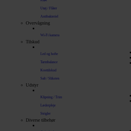
Kløe
Utøj / Flåter
Antibakteriel
Overvågning
Wi-Fi kamera
Tilskud
Led og hofte
Tarmbalance
Kosttilskud
Salt / Sliksten
Udstyr
Klipning / Trim
Læderpleje
Strigler
Diverse tilbehør