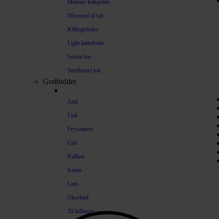
Miamor kattepiller
Dåsemad til kat
Killingefoder
Light kattefoder
Senior kat
Steriliseret kat
Godbidder
And
Fisk
Frysetørret
Gris
Kalkun
Kanin
Lam
Oksekød
Til killinger