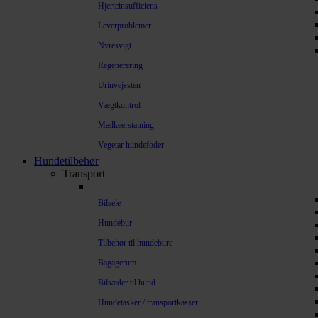
Hjerteinsufficiens
Leverproblemer
Nyresvigt
Regenerering
Urinvejssten
Vægtkontrol
Mælkeerstatning
Vegetar hundefoder
Hundetilbehør
Transport
Bilsele
Hundebur
Tilbehør til hundebure
Bagagerum
Bilsæder til hund
Hundetasker / transportkasser