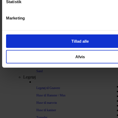
Statistik
Bundlag / Strøelse
Papirstrøelse
Marketing
Hamp
Savsmuld
Bark
Tillad alle
Bommuld
Spelt
Afvis
Træpiller
Vat
Sand
Legetøj
Legetøj til Gnavere
Huse til Hamster / Mus
Huse til marsvin
Huse til kaniner
Tunneler