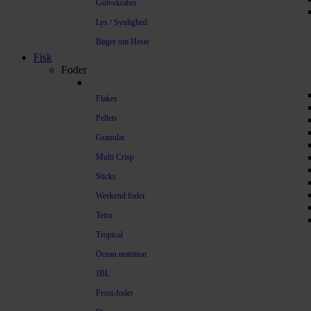
Gulvskraber
Lys / Synlighed
Bøger om Heste
Fisk
Foder
Flakes
Pellets
Granulat
Multi Crisp
Sticks
Weekend foder
Tetra
Tropical
Ocean nutrition
JBL
Frost-foder