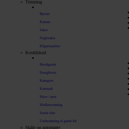
Trimning
Børster
Kamme
Sakse
Neglesakse
Klippemaskine
Kosttilskud
Beroligende
Energiboost
Kattegræs
Kattemalt
Mave / tarm
Mælkeerstatning
Sunde olier
Understøtning af gamle led
Skåle og automater