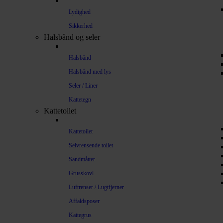
Lydighed
Sikkerhed
Halsbånd og seler
Halsbånd
Halsbånd med lys
Seler / Liner
Kattetegn
Kattetoilet
Kattetoilet
Selvrensende toilet
Sandmåtter
Grusskovl
Luftrenser / Lugtfjerner
Affaldsposer
Kattegrus