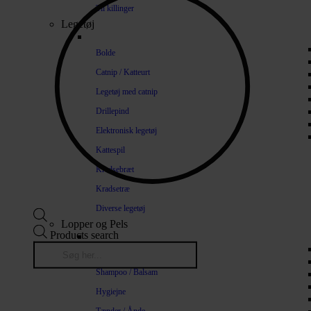
Til killinger
Legetøj
Bolde
Catnip / Katteurt
Legetøj med catnip
Drillepind
Elektronisk legetøj
Kattespil
Kradsebræt
Kradsetræ
Diverse legetøj
Lopper og Pels
Products search
Naturlige loppemidler
Shampoo / Balsam
Hygiejne