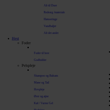
Alt til Duer
Redeæg /materiale
Hønseringe
Vandbaljer
Alt det andet
Hest
Foder
Foder til hest
Godbidder
Pelspleje
Shampoo og Balsam
Mane og Tail
Hovpleje
Ører og øjne
Køl / Varme Gel