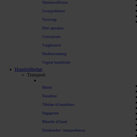
Hjerteinsufficiens
Leverproblemer
Nyresvigt
Efter operation
Urinvejssten
Vægtkontrol
Mælkeerstatning
Vegetar hundefoder
Hundetilbehør
Transport
Bilsele
Hundebur
Tilbehør til hundebure
Bagagerum
Bilsæder til hund
Hundetasker / transportkasser