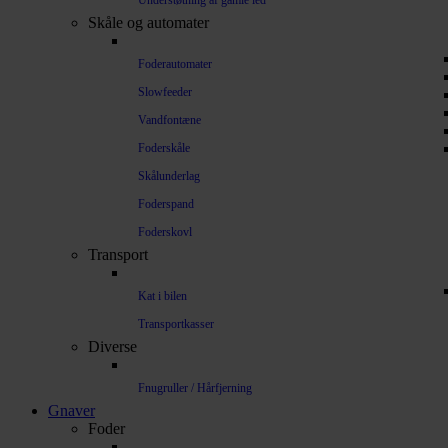
Understøtning af gamle led
Skåle og automater
Foderautomater
Slowfeeder
Vandfontæne
Foderskåle
Skålunderlag
Foderspand
Foderskovl
Transport
Kat i bilen
Transportkasser
Diverse
Fnugruller / Hårfjerning
Gnaver
Foder