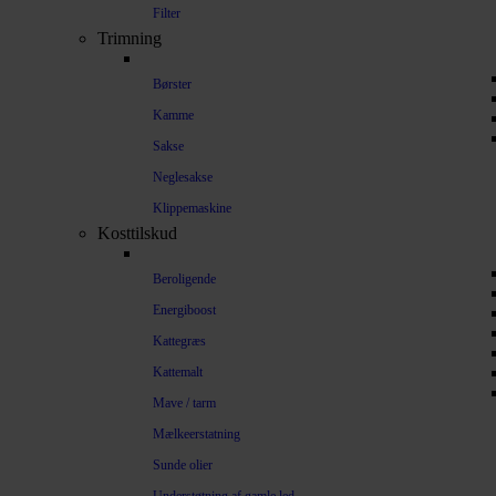
Filter
Trimning
Børster
Kamme
Sakse
Neglesakse
Klippemaskine
Kosttilskud
Beroligende
Energiboost
Kattegræs
Kattemalt
Mave / tarm
Mælkeerstatning
Sunde olier