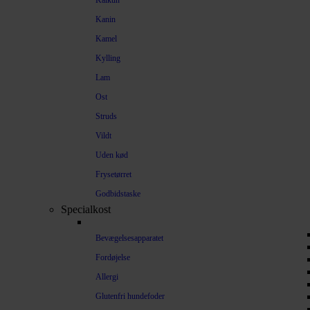
Kalkun
Kanin
Kamel
Kylling
Lam
Ost
Struds
Vildt
Uden kød
Frysetørret
Godbidstaske
Specialkost
Bevægelsesapparatet
Fordøjelse
Allergi
Glutenfri hundefoder