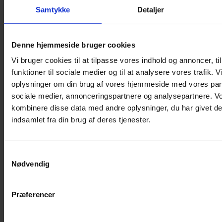
Shampoo
Samtykke
Detaljer
Bure
Musebur
Denne hjemmeside bruger cookies
Hamsterbur
Vi bruger cookies til at tilpasse vores indhold og annoncer, til
Kaninbur
funktioner til sociale medier og til at analysere vores trafik. 
Rottebur
oplysninger om din brug af vores hjemmeside med vores part
Marsvinebur
sociale medier, annonceringspartnere og analysepartnere. V
Løbegård
kombinere disse data med andre oplysninger, du har givet de
Overdækning løbegård
indsamlet fra din brug af deres tjenester.
Indretning til bure
Legepladser til bure
Samtykkevalg
Senge til gnavere
Nødvendig
Stiger til bure
Reservedele til bure
Præferencer
Clips til bure
Transportkasse