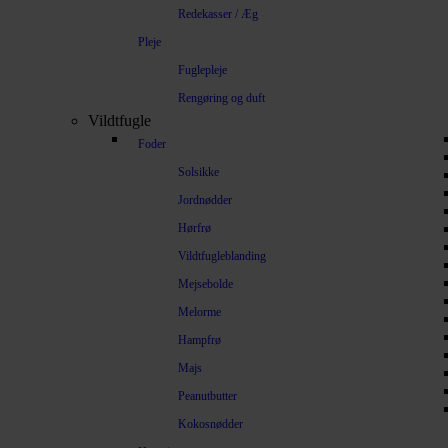
Redekasser / Æg
Pleje
Fuglepleje
Rengøring og duft
Vildtfugle
Foder
Solsikke
Jordnødder
Hørfrø
Vildtfugleblanding
Mejsebolde
Melorme
Hampfrø
Majs
Peanutbutter
Kokosnødder