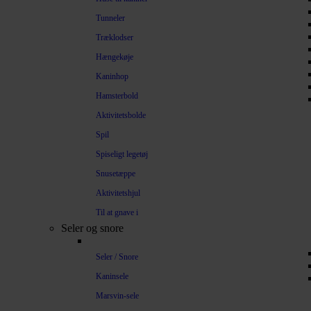
Tunneler
Træklodser
Hængekøje
Kaninhop
Hamsterbold
Aktivitetsbolde
Spil
Spiseligt legetøj
Snusetæppe
Aktivitetshjul
Til at gnave i
Seler og snore
Seler / Snore
Kaninsele
Marsvin-sele