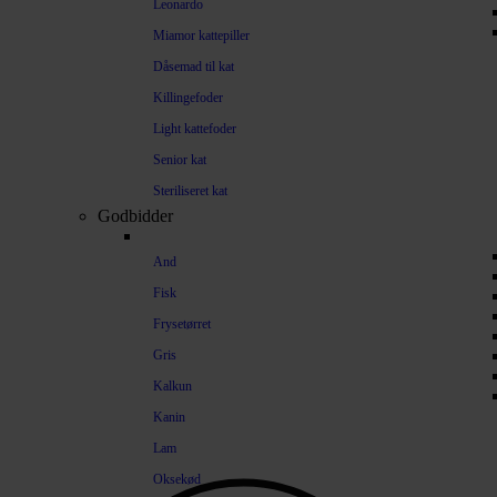
Leonardo
Miamor kattepiller
Dåsemad til kat
Killingefoder
Light kattefoder
Senior kat
Steriliseret kat
Godbidder
And
Fisk
Frysetørret
Gris
Kalkun
Kanin
Lam
Oksekød