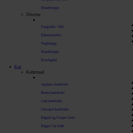
Hundetrappe
Diverse
Fnugruller / Hår
Klistermærker
Nøgleringe
Hundetrappe
Kravlegård
Kat
Kattemad
Applaws kattefoder
Bozita kattefoder
Catit kattefoder
Chicopee kattefoder
Edgard og Cooper foder
Happy Cat foder