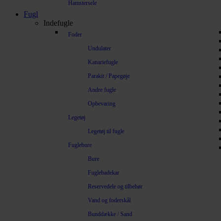
Hamstersele
Fugl
Indefugle
Foder
Undulater
Kanariefugle
Parakit / Papegøje
Andre fugle
Opbevaring
Legetøj
Legetøj til fugle
Fuglebure
Bure
Fuglebadekar
Reservedele og tilbehør
Vand og foderskål
Bunddække / Sand