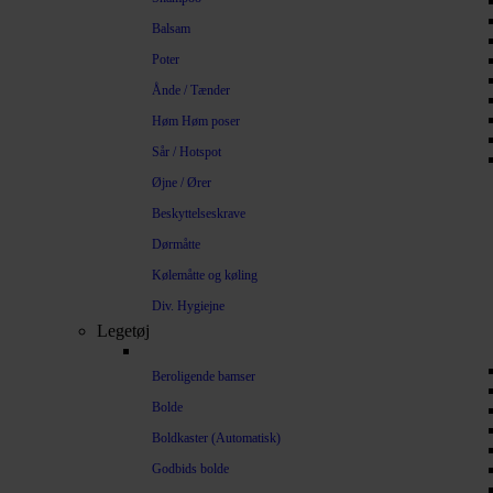
Balsam
Poter
Ånde / Tænder
Høm Høm poser
Sår / Hotspot
Øjne / Ører
Beskyttelseskrave
Dørmåtte
Kølemåtte og køling
Div. Hygiejne
Legetøj
Beroligende bamser
Bolde
Boldkaster (Automatisk)
Godbids bolde