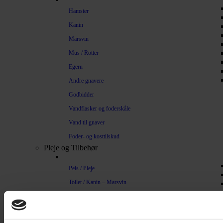
Hamster
Kanin
Marsvin
Mus / Rotter
Egern
Andre gnavere
Godbidder
Vandflasker og foderskåle
Vand til gnaver
Foder- og kosttilskud
Pleje og Tilbehør
Pels / Pleje
Toilet / Kanin – Marsvin
Toilet Hamster
Børste / Kam