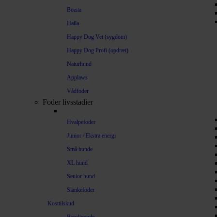
Bozita
Halla
Happy Dog Vet (sygdom)
Happy Dog Profi (opdræt)
Naturhund
Applaws
Vådfoder
Foder livsstadier
Hvalpefoder
Junior / Ekstra energi
Små hunde
XL hund
Senior hund
Slankefoder
Kosttilskud