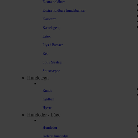
Ekstra holdbart
Ekstra holdbare hundebamser
Kastearm
Kastelegetøj
Latex
Plys / Bamser
Reb
Spil / Strategi
Snusetæppe
Hundetegn
Runde
Kødben
Hjerte
Hundedør / Låge
Hundedør
Isoleret hundedør