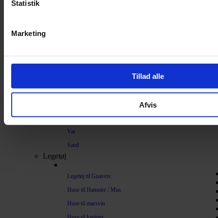
Strøelse og bundlag
Statistik
Bundlag / Strøelse
Marketing
Papirstrøelse
Hamp
Savsmuld
Tillad alle
Bark
Bommuld
Afvis
Spelt
Træpiller
Vat
Sand
Legetøj
Legetøj til Gnavere
Huse til Hamster / Mus
Huse til marsvin
Huse til kaniner