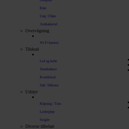
Hudpleje
Kløe
Utøj / Flåter
Antibakteriel
Overvågning
Wi-Fi kamera
Tilskud
Led og hofte
Tarmbalance
Kosttilskud
Salt / Sliksten
Udstyr
Klipning / Trim
Læderpleje
Strigler
Diverse tilbehør