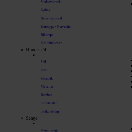
Sædeovertræk
Køling
Rejse-vandskål
Køresyge / Nervøsitet
Bilrampe
Div. biltilbehør
Hundeskål
Stål
Plast
Keramik
Melamin
Bambus
Slowfeeder
Skålunderlag
Senge
Donut senge