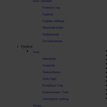
Huse / automater
Foderbræt / hus
Fuglebad
Fuglehus vildtfugle
Mejsebolde holder
Nøddeautomat
Frø foderautomat
Fjerkræ
Foder
Hønsefoder
Fasanfoder
Transportkasser
Andre fugle
Kosttilskud / Utøj
Foderautomater / Vand
Varmelegeme vandtrug
Diverse