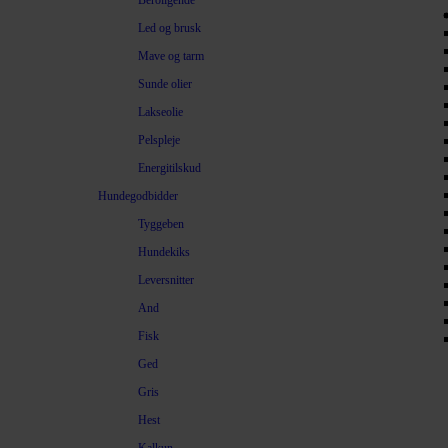
Beroligende
Led og brusk
Mave og tarm
Sunde olier
Lakseolie
Pelspleje
Energitilskud
Hundegodbidder
Tyggeben
Hundekiks
Leversnitter
And
Fisk
Ged
Gris
Hest