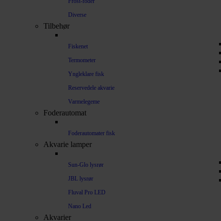
Frost-foder
Diverse
Tilbehør
Fiskenet
Termometer
Yngleklare fisk
Reservedele akvarie
Varmelegeme
Foderautomat
Foderautomater fisk
Akvarie lamper
Sun-Glo lysrør
JBL lysrør
Fluval Pro LED
Nano Led
Akvarier