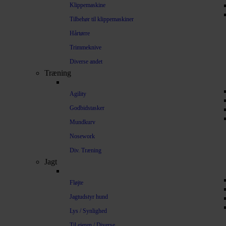
Klippemaskine
Tilbehør til klippemaskiner
Hårtørre
Trimmeknive
Diverse andet
Træning
Agility
Godbidstasker
Mundkurv
Nosework
Div. Træning
Jagt
Fløjte
Jagtudstyr hund
Lys / Synlighed
Til ejeren / Diverse