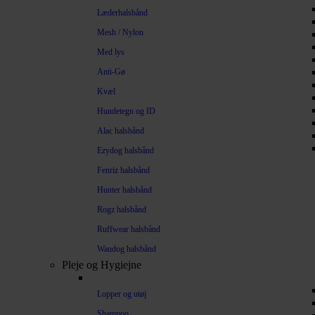
Læderhalsbånd
Mesh / Nylon
Med lys
Anti-Gø
Kvæl
Hundetegn og ID
Alac halsbånd
Ezydog halsbånd
Fenriz halsbånd
Hunter halsbånd
Rogz halsbånd
Ruffwear halsbånd
Waudog halsbånd
Pleje og Hygiejne
Lopper og utøj
Shampoo