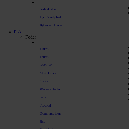
Gulvskraber
Lys / Synlighed
Bøger om Heste
Fisk
Foder
Flakes
Pellets
Granulat
Multi Crisp
Sticks
Weekend foder
Tetra
Tropical
Ocean nutrition
JBL