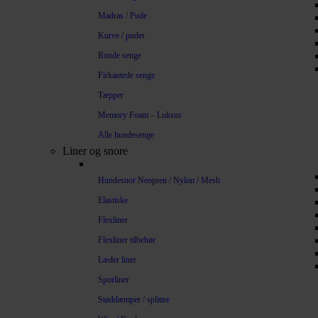
Madras / Pude
Kurve / puder
Runde senge
Firkantede senge
Tæpper
Memory Foam – Luksus
Alle hundesenge
Liner og snore
Hundesnor Neopren / Nylon / Mesh
Elastiske
Flexliner
Flexliner tilbehør
Læder liner
Sporliner
Støddæmper / splitter