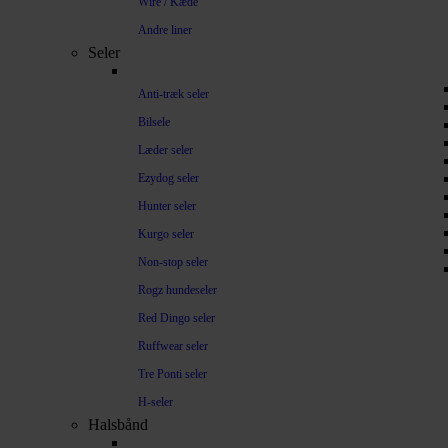
Wire / Kæde
Andre liner
Seler
Anti-træk seler
Bilsele
Læder seler
Ezydog seler
Hunter seler
Kurgo seler
Non-stop seler
Rogz hundeseler
Red Dingo seler
Ruffwear seler
Tre Ponti seler
H-seler
Halsbånd