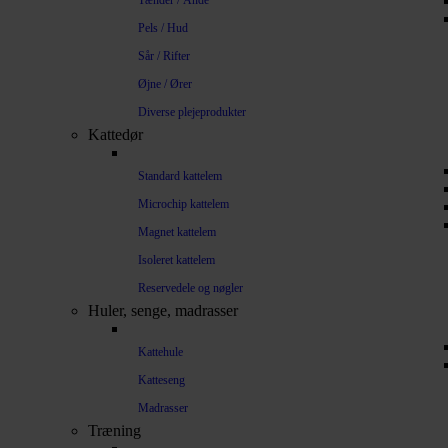
Tænder / Ånde
Pels / Hud
Sår / Rifter
Øjne / Ører
Diverse plejeprodukter
Kattedør
Standard kattelem
Microchip kattelem
Magnet kattelem
Isoleret kattelem
Reservedele og nøgler
Huler, senge, madrasser
Kattehule
Katteseng
Madrasser
Træning