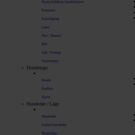
Ekstra holdbare hundebamser
Kastearm
Kastelegetøj
Latex
Plys / Bamser
Reb
Spil / Strategi
Snusetæppe
Hundetegn
Runde
Kødben
Hjerte
Hundedør / Låge
Hundedør
Isoleret hundedør
Hundelåge