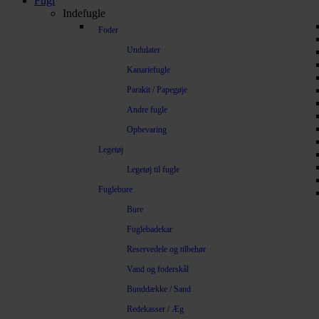
Fugl
Indefugle
Foder
Undulater
Kanariefugle
Parakit / Papegøje
Andre fugle
Opbevaring
Legetøj
Legetøj til fugle
Fuglebure
Bure
Fuglebadekar
Reservedele og tilbehør
Vand og foderskål
Bunddække / Sand
Redekasser / Æg