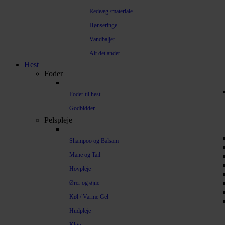
Redeæg /materiale
Hønseringe
Vandbaljer
Alt det andet
Hest
Foder
Foder til hest
Godbidder
Pelspleje
Shampoo og Balsam
Mane og Tail
Hovpleje
Ører og øjne
Køl / Varme Gel
Hudpleje