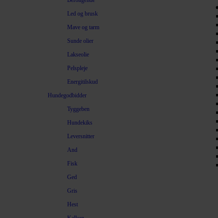
Beroligende
Led og brusk
Mave og tarm
Sunde olier
Lakseolie
Pelspleje
Energitilskud
Hundegodbidder
Tyggeben
Hundekiks
Leversnitter
And
Fisk
Ged
Gris
Hest