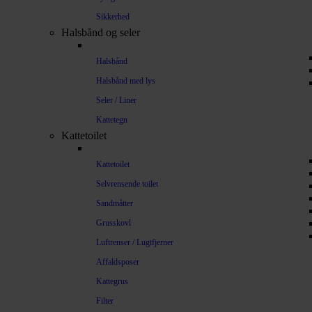
Sikkerhed
Halsbånd og seler
Halsbånd
Halsbånd med lys
Seler / Liner
Kattetegn
Kattetoilet
Kattetoilet
Selvrensende toilet
Sandmåtter
Grusskovl
Luftrenser / Lugtfjerner
Affaldsposer
Kattegrus
Filter