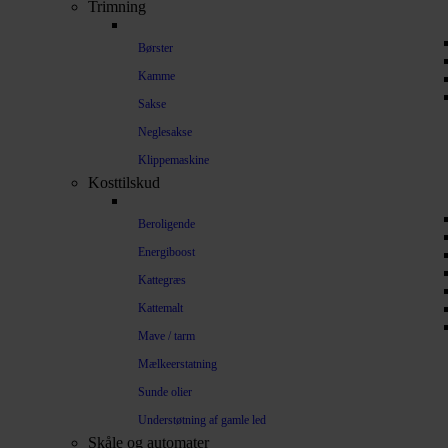
Trimning
Børster
Kamme
Sakse
Neglesakse
Klippemaskine
Kosttilskud
Beroligende
Energiboost
Kattegræs
Kattemalt
Mave / tarm
Mælkeerstatning
Sunde olier
Understøtning af gamle led
Skåle og automater