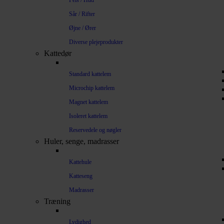
Pels / Hud
Sår / Rifter
Øjne / Ører
Diverse plejeprodukter
Kattedør
Standard kattelem
Microchip kattelem
Magnet kattelem
Isoleret kattelem
Reservedele og nøgler
Huler, senge, madrasser
Kattehule
Katteseng
Madrasser
Træning
Lydighed