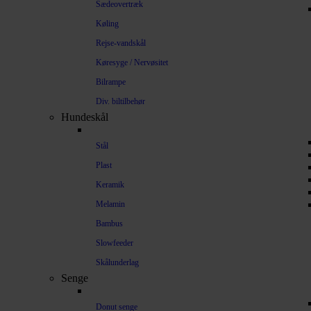
Sædeovertræk
Køling
Rejse-vandskål
Køresyge / Nervøsitet
Bilrampe
Div. biltilbehør
Hundeskål
Stål
Plast
Keramik
Melamin
Bambus
Slowfeeder
Skålunderlag
Senge
Donut senge