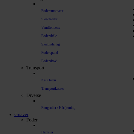
Foderautomater
Slowfeeder
Vandfontæne
Foderskåle
Skålunderlag
Foderspand
Foderskovl
Transport
Kat i bilen
Transportkasser
Diverse
Fnugruller / Hårfjerning
Gnaver
Foder
Hamster