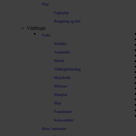
Pleje
Fuglepleje
Rengøring og duft
Vildtfugle
Foder
Solsikke
Jordnødder
Hørfrø
Vildtfugleblanding
Mejsebolde
Melorme
Hampfrø
Majs
Peanutbutter
Kokosnødder
Huse / automater