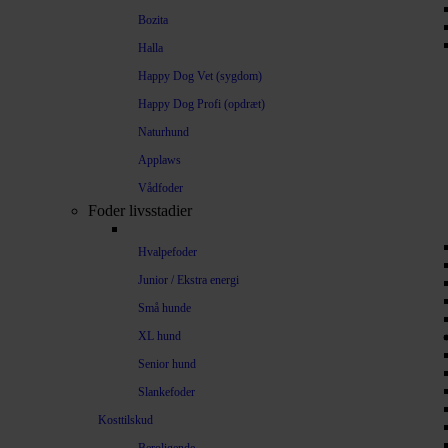
Bozita
Halla
Happy Dog Vet (sygdom)
Happy Dog Profi (opdræt)
Naturhund
Applaws
Vådfoder
Foder livsstadier
Hvalpefoder
Junior / Ekstra energi
Små hunde
XL hund
Senior hund
Slankefoder
Kosttilskud