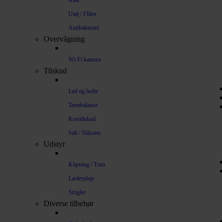
Kløe
Utøj / Flåter
Antibakteriel
Overvågning
Wi-Fi kamera
Tilskud
Led og hofte
Tarmbalance
Kosttilskud
Salt / Sliksten
Udstyr
Klipning / Trim
Læderpleje
Strigler
Diverse tilbehør