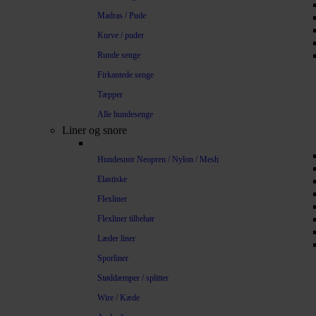
Madras / Pude
Kurve / puder
Runde senge
Firkantede senge
Tæpper
Alle hundesenge
Liner og snore
Hundesnor Neopren / Nylon / Mesh
Elastiske
Flexliner
Flexliner tilbehør
Læder liner
Sporliner
Støddæmper / splitter
Wire / Kæde