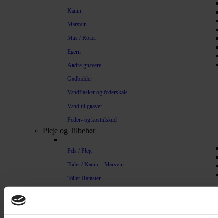
Kanin
Marsvin
Mus / Rotter
Egern
Andre gnavere
Godbidder
Vandflasker og foderskåle
Vand til gnaver
Foder- og kosttilskud
Pleje og Tilbehør
Pels / Pleje
Toilet / Kanin – Marsvin
Toilet Hamster
Børste / Kam
Shampoo
Bure