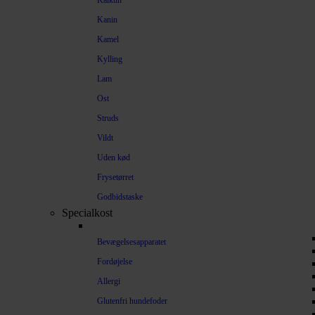
Kalkun
Kanin
Kamel
Kylling
Lam
Ost
Struds
Vildt
Uden kød
Frysetørret
Godbidstaske
Specialkost
Bevægelsesapparatet
Fordøjelse
Allergi
Glutenfri hundefoder