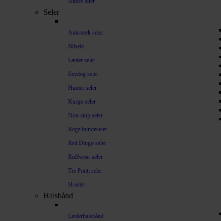
Andre liner
Seler
Anti-træk seler
Bilsele
Læder seler
Ezydog seler
Hunter seler
Kurgo seler
Non-stop seler
Rogz hundeseler
Red Dingo seler
Ruffwear seler
Tre Ponti seler
H-seler
Halsbånd
Læderhalsbånd