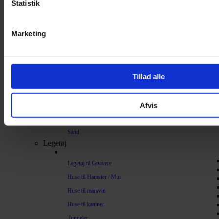
Statistik
Bundlag / Strøelse
Papirstrøelse
Marketing
Hamp
Savsmuld
Bark
Tillad alle
Bommuld
Spelt
Afvis
Træpiller
Vat
Sand
Legetøj
Legetøj til Gnavere
Huse til Hamster / Mus
Huse til marsvin
Huse til kaniner
Tunneler