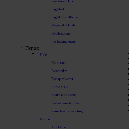
Foderbræt / hus
Fuglebad
Fuglehus vildtfugle
Mejsebolde holder
Nøddeautomat
Frø foderautomat
Fjerkræ
Foder
Hønsefoder
Fasanfoder
Transportkasser
Andre fugle
Kosttilskud / Utøj
Foderautomater / Vand
Varmelegeme vandtrug
Diverse
Alt til Duer