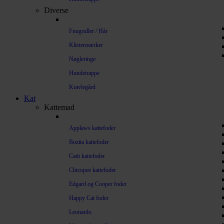
Diverse
Fnugruller / Hår
Klistermærker
Nøgleringe
Hundetrappe
Kravlegård
Kat
Kattemad
Applaws kattefoder
Bozita kattefoder
Catit kattefoder
Chicopee kattefoder
Edgard og Cooper foder
Happy Cat foder
Leonardo