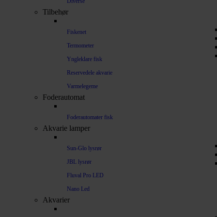
Diverse
Tilbehør
Fiskenet
Termometer
Yngleklare fisk
Reservedele akvarie
Varmelegeme
Foderautomat
Foderautomater fisk
Akvarie lamper
Sun-Glo lysrør
JBL lysrør
Fluval Pro LED
Nano Led
Akvarier