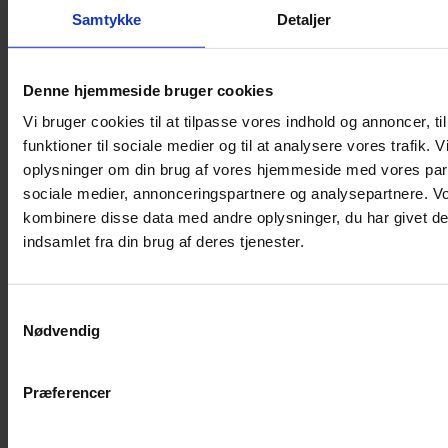
Samtykke
Detaljer
Musebur
Hamsterbur
Denne hjemmeside bruger cookies
Kaninbur
Vi bruger cookies til at tilpasse vores indhold og annoncer, til
Rottebur
funktioner til sociale medier og til at analysere vores trafik. 
Marsvinebur
oplysninger om din brug af vores hjemmeside med vores part
Løbegård
sociale medier, annonceringspartnere og analysepartnere. V
Overdækning løbegård
kombinere disse data med andre oplysninger, du har givet de
Indretning til bure
indsamlet fra din brug af deres tjenester.
Legepladser til bure
Senge til gnavere
Samtykkevalg
Stiger til bure
Nødvendig
Reservedele til bure
Clips til bure
Præferencer
Transportkasse
Strøelse og bundlag