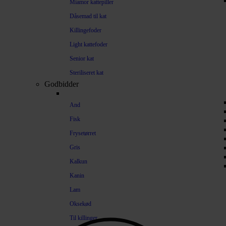
Miamor kattepiller
Dåsemad til kat
Killingefoder
Light kattefoder
Senior kat
Steriliseret kat
Godbidder
And
Fisk
Frysetørret
Gris
Kalkun
Kanin
Lam
Oksekød
Til killinger