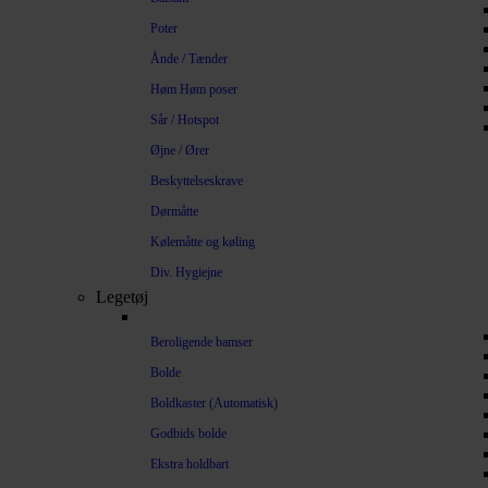
Poter
Ånde / Tænder
Høm Høm poser
Sår / Hotspot
Øjne / Ører
Beskyttelseskrave
Dørmåtte
Kølemåtte og køling
Div. Hygiejne
Legetøj
Beroligende bamser
Bolde
Boldkaster (Automatisk)
Godbids bolde
Ekstra holdbart