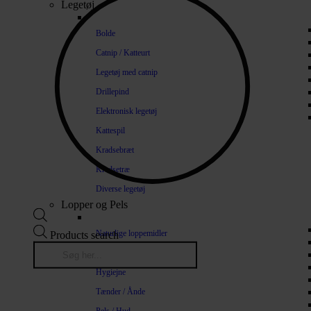
Legetøj
Bolde
Catnip / Katteurt
Legetøj med catnip
Drillepind
Elektronisk legetøj
Kattespil
Kradsebræt
Kradsetræ
Diverse legetøj
Lopper og Pels
Naturlige loppemidler
Products search
Shampoo / Balsam
Hygiejne
Tænder / Ånde