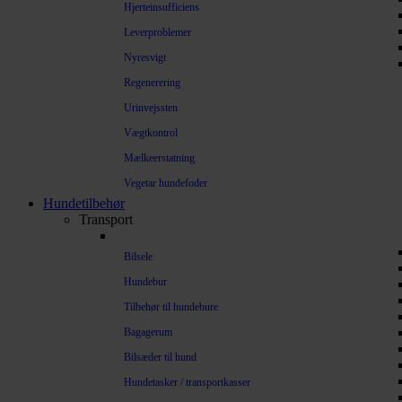
Hjerteinsufficiens
Leverproblemer
Nyresvigt
Regenerering
Urinvejssten
Vægtkontrol
Mælkeerstatning
Vegetar hundefoder
Hundetilbehør
Transport
Bilsele
Hundebur
Tilbehør til hundebure
Bagagerum
Bilsæder til hund
Hundetasker / transportkasser