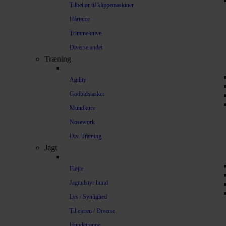
Tilbehør til klippemaskiner
Hårtørre
Trimmeknive
Diverse andet
Træning
Agility
Godbidstasker
Mundkurv
Nosework
Div. Træning
Jagt
Fløjte
Jagtudstyr hund
Lys / Synlighed
Til ejeren / Diverse
Hundetrappe