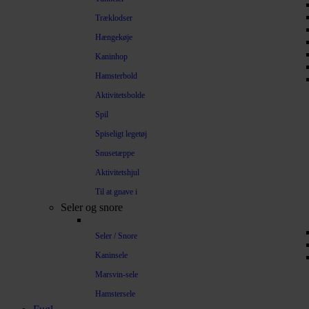
Træklodser
Hængekøje
Kaninhop
Hamsterbold
Aktivitetsbolde
Spil
Spiseligt legetøj
Snusetæppe
Aktivitetshjul
Til at gnave i
Seler og snore
Seler / Snore
Kaninsele
Marsvin-sele
Hamstersele