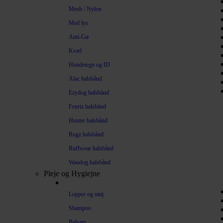
Mesh / Nylon
Med lys
Anti-Gø
Kvæl
Hundetegn og ID
Alac halsbånd
Ezydog halsbånd
Fenriz halsbånd
Hunter halsbånd
Rogz halsbånd
Ruffwear halsbånd
Waudog halsbånd
Pleje og Hygiejne
Lopper og utøj
Shampoo
Balsam