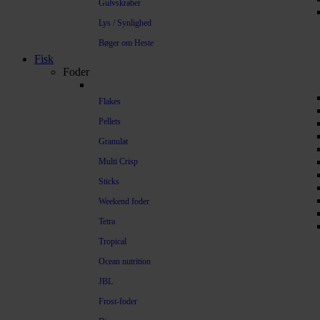
Gulvskraber
Lys / Synlighed
Bøger om Heste
Fisk
Foder
Flakes
Pellets
Granulat
Multi Crisp
Sticks
Weekend foder
Tetra
Tropical
Ocean nutrition
JBL
Frost-foder