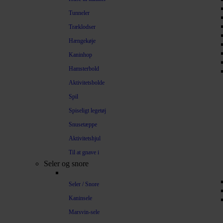
Tunneler
Træklodser
Hængekøje
Kaninhop
Hamsterbold
Aktivitetsbolde
Spil
Spiseligt legetøj
Snusetæppe
Aktivitetshjul
Til at gnave i
Seler og snore
Seler / Snore
Kaninsele
Marsvin-sele