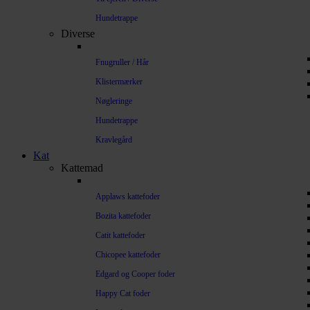
Hundetrappe
Diverse
Fnugruller / Hår
Klistermærker
Nøgleringe
Hundetrappe
Kravlegård
Kat
Kattemad
Applaws kattefoder
Bozita kattefoder
Catit kattefoder
Chicopee kattefoder
Edgard og Cooper foder
Happy Cat foder