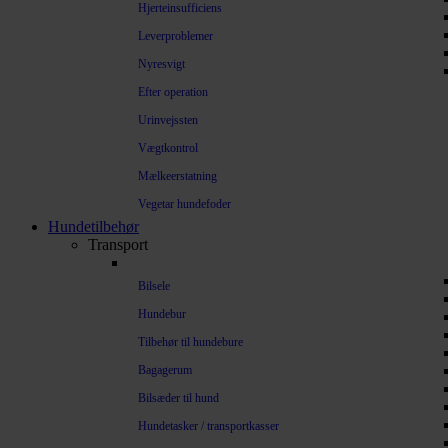
Hjerteinsufficiens
Leverproblemer
Nyresvigt
Efter operation
Urinvejssten
Vægtkontrol
Mælkeerstatning
Vegetar hundefoder
Hundetilbehør
Transport
Bilsele
Hundebur
Tilbehør til hundebure
Bagagerum
Bilsæder til hund
Hundetasker / transportkasser