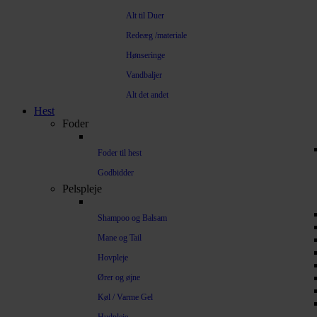
Alt til Duer
Redeæg /materiale
Hønseringe
Vandbaljer
Alt det andet
Hest
Foder
Foder til hest
Godbidder
Pelspleje
Shampoo og Balsam
Mane og Tail
Hovpleje
Ører og øjne
Køl / Varme Gel