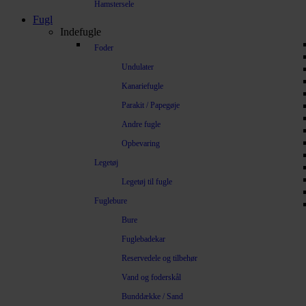
Hamstersele
Fugl
Indefugle
Foder
Undulater
Kanariefugle
Parakit / Papegøje
Andre fugle
Opbevaring
Legetøj
Legetøj til fugle
Fuglebure
Bure
Fuglebadekar
Reservedele og tilbehør
Vand og foderskål
Bunddække / Sand