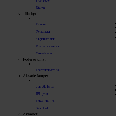
Frost-foder
Diverse
Tilbehør
Fiskenet
Termometer
Yngleklare fisk
Reservedele akvarie
Varmelegeme
Foderautomat
Foderautomater fisk
Akvarie lamper
Sun-Glo lysrør
JBL lysrør
Fluval Pro LED
Nano Led
Akvarier