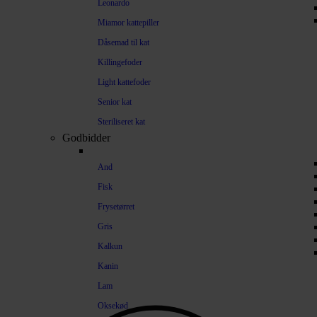
Leonardo
Miamor kattepiller
Dåsemad til kat
Killingefoder
Light kattefoder
Senior kat
Steriliseret kat
Godbidder
And
Fisk
Frysetørret
Gris
Kalkun
Kanin
Lam
Oksekød