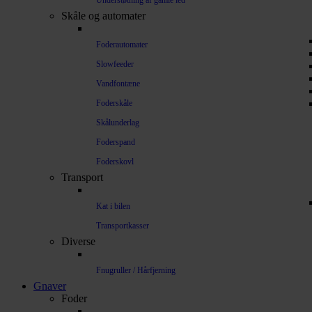
Understøtning af gamle led
Skåle og automater
Foderautomater
Slowfeeder
Vandfontæne
Foderskåle
Skålunderlag
Foderspand
Foderskovl
Transport
Kat i bilen
Transportkasser
Diverse
Fnugruller / Hårfjerning
Gnaver
Foder