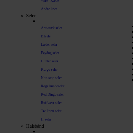
Wire / Kæde
Andre liner
Seler
Anti-træk seler
Bilsele
Læder seler
Ezydog seler
Hunter seler
Kurgo seler
Non-stop seler
Rogz hundeseler
Red Dingo seler
Ruffwear seler
Tre Ponti seler
H-seler
Halsbånd