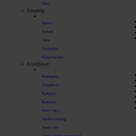
Filter
Trimning
Børster
Kamme
Sakse
Neglesakse
Klippemaskine
Kosttilskud
Beroligende
Energiboost
Kattegræs
Kattemalt
Mave / tarm
Mælkeerstatning
Sunde olier