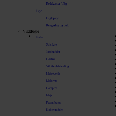
Redekasser / Æg
Pleje
Fuglepleje
Rengøring og duft
Vildtfugle
Foder
Solsikke
Jordnødder
Hørfrø
Vildtfugleblanding
Mejsebolde
Melorme
Hampfrø
Majs
Peanutbutter
Kokosnødder