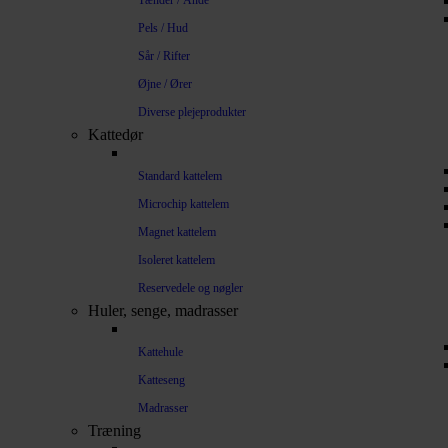
Tænder / Ånde
Pels / Hud
Sår / Rifter
Øjne / Ører
Diverse plejeprodukter
Kattedør
Standard kattelem
Microchip kattelem
Magnet kattelem
Isoleret kattelem
Reservedele og nøgler
Huler, senge, madrasser
Kattehule
Katteseng
Madrasser
Træning