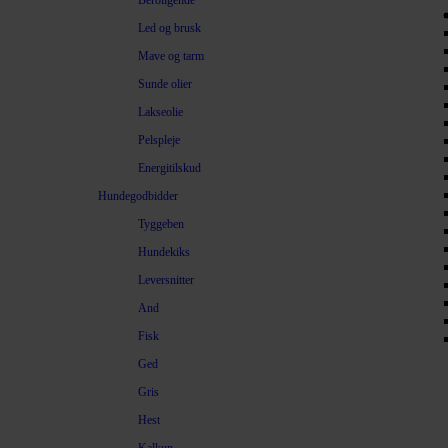
Beroligende
Led og brusk
Mave og tarm
Sunde olier
Lakseolie
Pelspleje
Energitilskud
Hundegodbidder
Tyggeben
Hundekiks
Leversnitter
And
Fisk
Ged
Gris
Hest