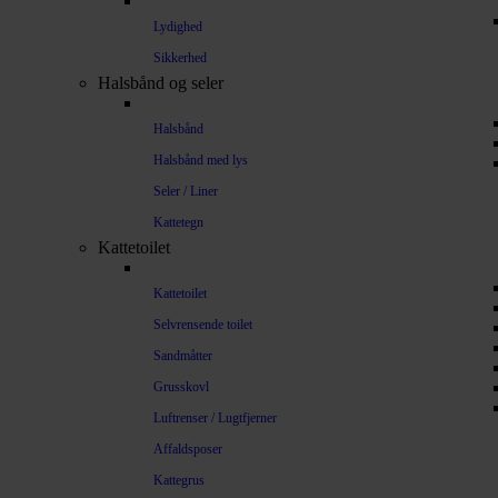
Lydighed
Sikkerhed
Halsbånd og seler
Halsbånd
Halsbånd med lys
Seler / Liner
Kattetegn
Kattetoilet
Kattetoilet
Selvrensende toilet
Sandmåtter
Grusskovl
Luftrenser / Lugtfjerner
Affaldsposer
Kattegrus