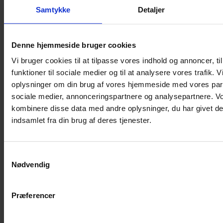
Shampoo
Samtykke
Detaljer
Bure
Musebur
Denne hjemmeside bruger cookies
Hamsterbur
Vi bruger cookies til at tilpasse vores indhold og annoncer, til
Kaninbur
funktioner til sociale medier og til at analysere vores trafik. 
Rottebur
oplysninger om din brug af vores hjemmeside med vores part
Marsvinebur
sociale medier, annonceringspartnere og analysepartnere. V
Løbegård
kombinere disse data med andre oplysninger, du har givet de
Overdækning løbegård
indsamlet fra din brug af deres tjenester.
Indretning til bure
Legepladser til bure
Samtykkevalg
Senge til gnavere
Nødvendig
Stiger til bure
Reservedele til bure
Præferencer
Clips til bure
Transportkasse