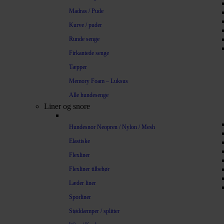
Madras / Pude
Kurve / puder
Runde senge
Firkantede senge
Tæpper
Memory Foam – Luksus
Alle hundesenge
Liner og snore
Hundesnor Neopren / Nylon / Mesh
Elastiske
Flexliner
Flexliner tilbehør
Læder liner
Sporliner
Støddæmper / splitter