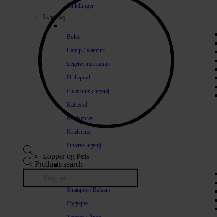
Til killinger
Legetøj
Bolde
Catnip / Katteurt
Legetøj med catnip
Drillepind
Elektronisk legetøj
Kattespil
Kradsebræt
Kradsetræ
Diverse legetøj
Lopper og Pels
Products search
Naturlige loppemidler
Shampoo / Balsam
Hygiejne