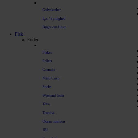
Gulvskraber
Lys / Synlighed
Bøger om Heste
Fisk
Foder
Flakes
Pellets
Granulat
Multi Crisp
Sticks
Weekend foder
Tetra
Tropical
Ocean nutrition
JBL