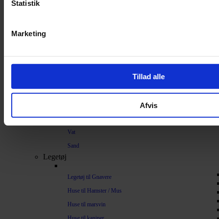
Strøelse og bundlag
Statistik
Bundlag / Strøelse
Marketing
Papirstrøelse
Hamp
Savsmuld
Tillad alle
Bark
Bommuld
Afvis
Spelt
Træpiller
Vat
Sand
Legetøj
Legetøj til Gnavere
Huse til Hamster / Mus
Huse til marsvin
Huse til kaniner