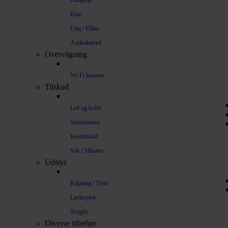
Hudpleje
Kløe
Utøj / Flåter
Antibakteriel
Overvågning
Wi-Fi kamera
Tilskud
Led og hofte
Tarmbalance
Kosttilskud
Salt / Sliksten
Udstyr
Klipning / Trim
Læderpleje
Strigler
Diverse tilbehør