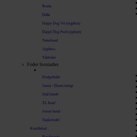
Bozita
Halla
Happy Dog Vet (sygdom)
Happy Dog Profi (opdræt)
Naturhund
Applaws
Vådfoder
Foder livsstadier
Hvalpefoder
Junior / Ekstra energi
Små hunde
XL hund
Senior hund
Slankefoder
Kosttilskud