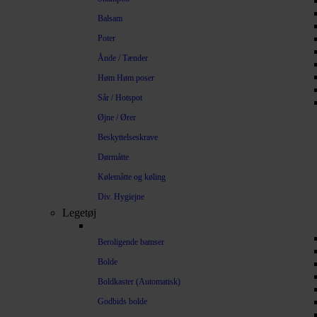
Balsam
Poter
Ånde / Tænder
Høm Høm poser
Sår / Hotspot
Øjne / Ører
Beskyttelseskrave
Dørmåtte
Kølemåtte og køling
Div. Hygiejne
Legetøj
Beroligende bamser
Bolde
Boldkaster (Automatisk)
Godbids bolde