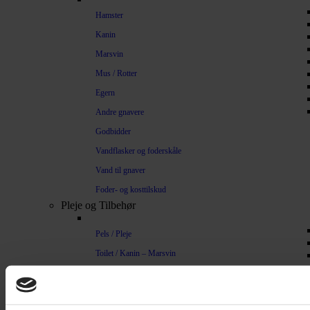
Hamster
Kanin
Marsvin
Mus / Rotter
Egern
Andre gnavere
Godbidder
Vandflasker og foderskåle
Vand til gnaver
Foder- og kosttilskud
Pleje og Tilbehør
Pels / Pleje
Toilet / Kanin – Marsvin
Toilet Hamster
Børste / Kam