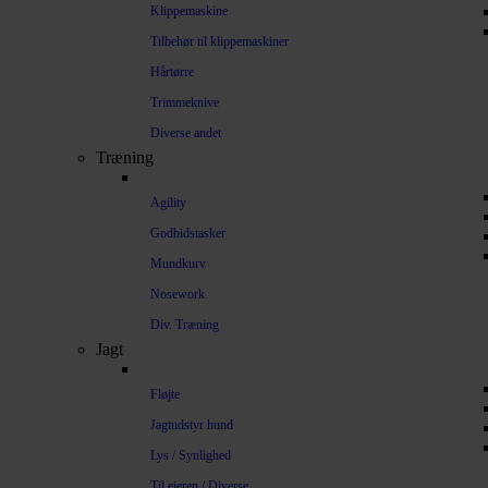
Klippemaskine
Tilbehør til klippemaskiner
Hårtørre
Trimmeknive
Diverse andet
Træning
Agility
Godbidstasker
Mundkurv
Nosework
Div. Træning
Jagt
Fløjte
Jagtudstyr hund
Lys / Synlighed
Til ejeren / Diverse