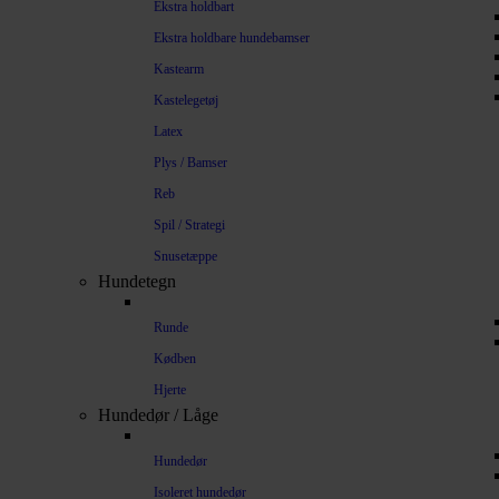
Ekstra holdbart
Ekstra holdbare hundebamser
Kastearm
Kastelegetøj
Latex
Plys / Bamser
Reb
Spil / Strategi
Snusetæppe
Hundetegn
Runde
Kødben
Hjerte
Hundedør / Låge
Hundedør
Isoleret hundedør