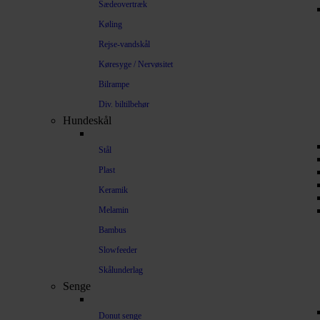
Sædeovertræk
Køling
Rejse-vandskål
Køresyge / Nervøsitet
Bilrampe
Div. biltilbehør
Hundeskål
Stål
Plast
Keramik
Melamin
Bambus
Slowfeeder
Skålunderlag
Senge
Donut senge