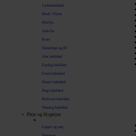
Læderhalsbånd
Mesh / Nylon
Med lys
Anti-Gø
Kvæl
Hundetegn og ID
Alac halsbånd
Ezydog halsbånd
Fenriz halsbånd
Hunter halsbånd
Rogz halsbånd
Ruffwear halsbånd
Waudog halsbånd
Pleje og Hygiejne
Lopper og utøj
Shampoo