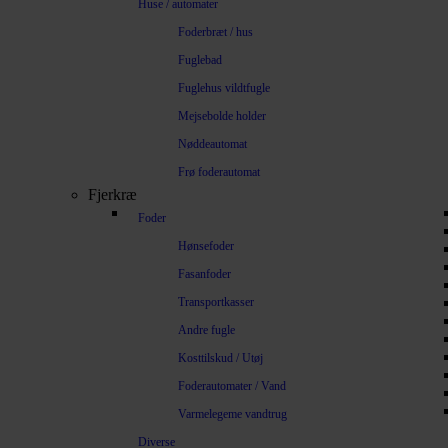
Huse / automater
Foderbræt / hus
Fuglebad
Fuglehus vildtfugle
Mejsebolde holder
Nøddeautomat
Frø foderautomat
Fjerkræ
Foder
Hønsefoder
Fasanfoder
Transportkasser
Andre fugle
Kosttilskud / Utøj
Foderautomater / Vand
Varmelegeme vandtrug
Diverse