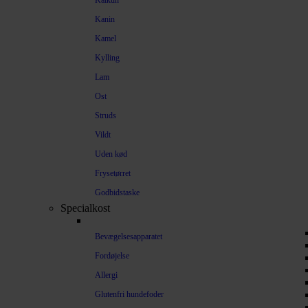
Kalkun
Kanin
Kamel
Kylling
Lam
Ost
Struds
Vildt
Uden kød
Frysetørret
Godbidstaske
Specialkost
Bevægelsesapparatet
Fordøjelse
Allergi
Glutenfri hundefoder