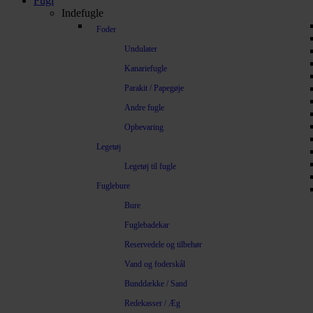
Fugl
Indefugle
Foder
Undulater
Kanariefugle
Parakit / Papegøje
Andre fugle
Opbevaring
Legetøj
Legetøj til fugle
Fuglebure
Bure
Fuglebadekar
Reservedele og tilbehør
Vand og foderskål
Bunddække / Sand
Redekasser / Æg