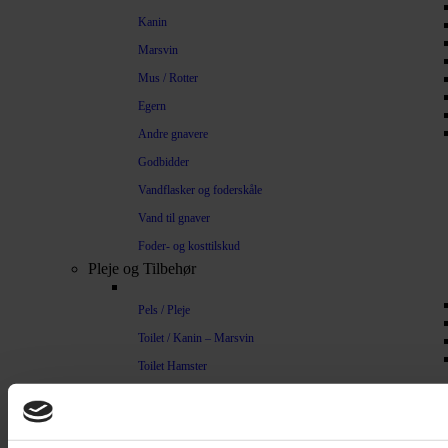
Kanin
Marsvin
Mus / Rotter
Egern
Andre gnavere
Godbidder
Vandflasker og foderskåle
Vand til gnaver
Foder- og kosttilskud
Pleje og Tilbehør
Pels / Pleje
Toilet / Kanin – Marsvin
Toilet Hamster
Børste / Kam
Shampoo
Bure