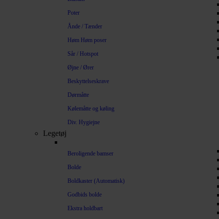
Poter
Ånde / Tænder
Høm Høm poser
Sår / Hotspot
Øjne / Ører
Beskyttelseskrave
Dørmåtte
Kølemåtte og køling
Div. Hygiejne
Legetøj
Beroligende bamser
Bolde
Boldkaster (Automatisk)
Godbids bolde
Ekstra holdbart