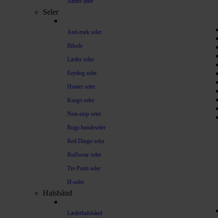
Andre liner
Seler
Anti-træk seler
Bilsele
Læder seler
Ezydog seler
Hunter seler
Kurgo seler
Non-stop seler
Rogz hundeseler
Red Dingo seler
Ruffwear seler
Tre Ponti seler
H-seler
Halsbånd
Læderhalsbånd