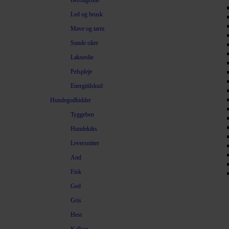
Beroligende
Led og brusk
Mave og tarm
Sunde olier
Lakseolie
Pelspleje
Energitilskud
Hundegodbidder
Tyggeben
Hundekiks
Leversnitter
And
Fisk
Ged
Gris
Hest