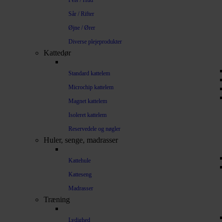
Pels / Hud
Sår / Rifter
Øjne / Ører
Diverse plejeprodukter
Kattedør
Standard kattelem
Microchip kattelem
Magnet kattelem
Isoleret kattelem
Reservedele og nøgler
Huler, senge, madrasser
Kattehule
Katteseng
Madrasser
Træning
Lydighed