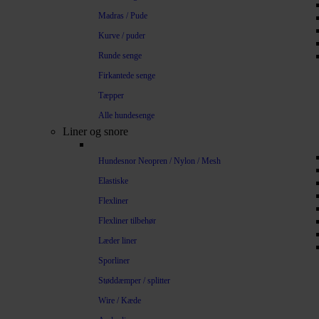
Madras / Pude
Kurve / puder
Runde senge
Firkantede senge
Tæpper
Alle hundesenge
Liner og snore
Hundesnor Neopren / Nylon / Mesh
Elastiske
Flexliner
Flexliner tilbehør
Læder liner
Sporliner
Støddæmper / splitter
Wire / Kæde