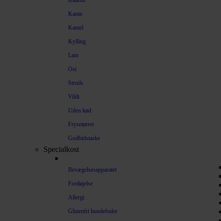
Kalkun
Kanin
Kamel
Kylling
Lam
Ost
Struds
Vildt
Uden kød
Frysetørret
Godbidstaske
Specialkost
Bevægelsesapparatet
Fordøjelse
Allergi
Glutenfri hundefoder