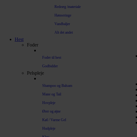
Redeæg /materiale
Hønseringe
Vandbaljer
Alt det andet
Hest
Foder
Foder til hest
Godbidder
Pelspleje
Shampoo og Balsam
Mane og Tail
Hovpleje
Ører og øjne
Køl / Varme Gel
Hudpleje