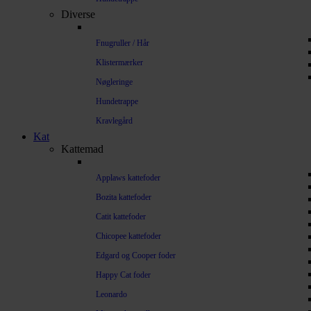
Diverse
Fnugruller / Hår
Klistermærker
Nøgleringe
Hundetrappe
Kravlegård
Kat
Kattemad
Applaws kattefoder
Bozita kattefoder
Catit kattefoder
Chicopee kattefoder
Edgard og Cooper foder
Happy Cat foder
Leonardo