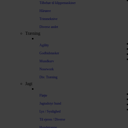
Tilbehør til klippemaskiner
Hårtørre
Trimmeknive
Diverse andet
Træning
Agility
Godbidstasker
Mundkurv
Nosework
Div. Træning
Jagt
Fløjte
Jagtudstyr hund
Lys / Synlighed
Til ejeren / Diverse
Hundetrappe