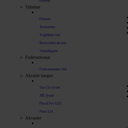
Diverse
Tilbehør
Fiskenet
Termometer
Yngleklare fisk
Reservedele akvarie
Varmelegeme
Foderautomat
Foderautomater fisk
Akvarie lamper
Sun-Glo lysrør
JBL lysrør
Fluval Pro LED
Nano Led
Akvarier