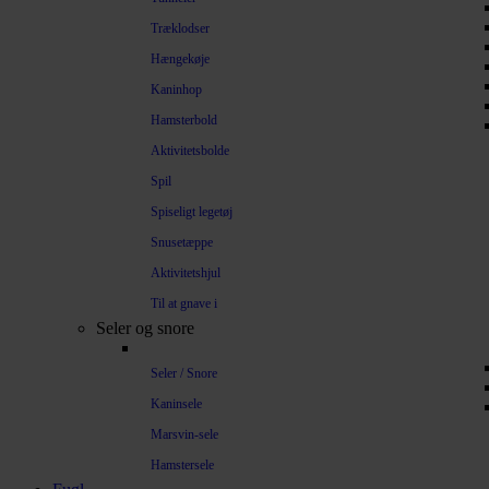
Træklodser
Hængekøje
Kaninhop
Hamsterbold
Aktivitetsbolde
Spil
Spiseligt legetøj
Snusetæppe
Aktivitetshjul
Til at gnave i
Seler og snore
Seler / Snore
Kaninsele
Marsvin-sele
Hamstersele