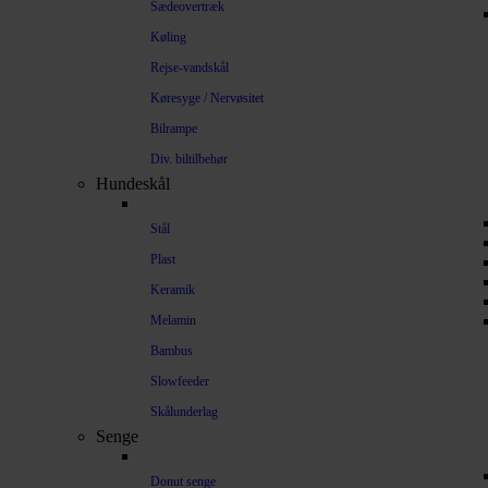
Sædeovertræk
Køling
Rejse-vandskål
Køresyge / Nervøsitet
Bilrampe
Div. biltilbehør
Hundeskål
Stål
Plast
Keramik
Melamin
Bambus
Slowfeeder
Skålunderlag
Senge
Donut senge