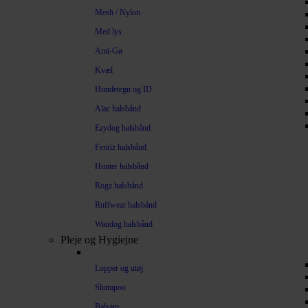
Mesh / Nylon
Med lys
Anti-Gø
Kvæl
Hundetegn og ID
Alac halsbånd
Ezydog halsbånd
Fenriz halsbånd
Hunter halsbånd
Rogz halsbånd
Ruffwear halsbånd
Waudog halsbånd
Pleje og Hygiejne
Lopper og utøj
Shampoo
Balsam