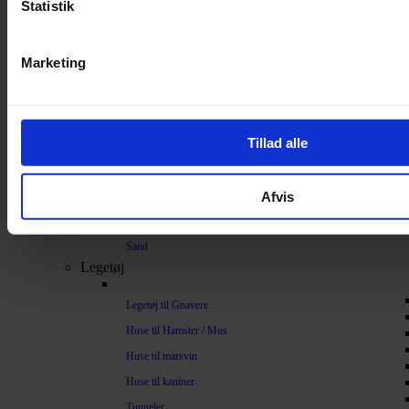
Statistik
Bundlag / Strøelse
Papirstrøelse
Marketing
Hamp
Savsmuld
Bark
Tillad alle
Bommuld
Spelt
Afvis
Træpiller
Vat
Sand
Legetøj
Legetøj til Gnavere
Huse til Hamster / Mus
Huse til marsvin
Huse til kaniner
Tunneler