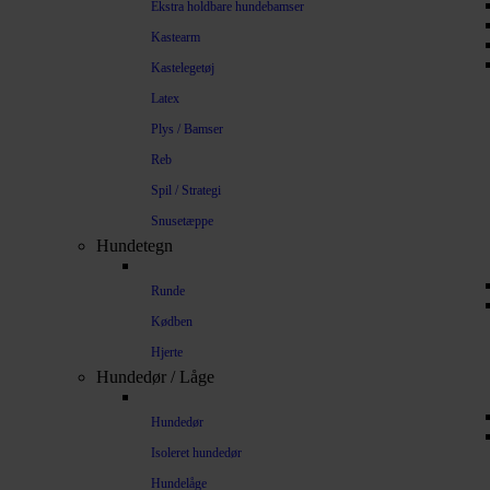
Ekstra holdbare hundebamser
Kastearm
Kastelegetøj
Latex
Plys / Bamser
Reb
Spil / Strategi
Snusetæppe
Hundetegn
Runde
Kødben
Hjerte
Hundedør / Låge
Hundedør
Isoleret hundedør
Hundelåge