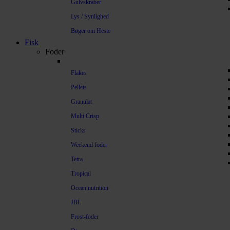
Gulvskraber
Lys / Synlighed
Bøger om Heste
Fisk
Foder
Flakes
Pellets
Granulat
Multi Crisp
Sticks
Weekend foder
Tetra
Tropical
Ocean nutrition
JBL
Frost-foder