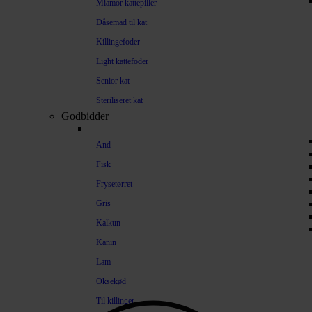
Miamor kattepiller
Dåsemad til kat
Killingefoder
Light kattefoder
Senior kat
Steriliseret kat
Godbidder
And
Fisk
Frysetørret
Gris
Kalkun
Kanin
Lam
Oksekød
Til killinger