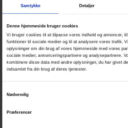
Samtykke
Detaljer
Musebur
Hamsterbur
Denne hjemmeside bruger cookies
Kaninbur
Vi bruger cookies til at tilpasse vores indhold og annoncer, til
Rottebur
funktioner til sociale medier og til at analysere vores trafik. 
Marsvinebur
oplysninger om din brug af vores hjemmeside med vores part
Løbegård
sociale medier, annonceringspartnere og analysepartnere. V
Overdækning løbegård
kombinere disse data med andre oplysninger, du har givet de
Indretning til bure
indsamlet fra din brug af deres tjenester.
Legepladser til bure
Senge til gnavere
Samtykkevalg
Stiger til bure
Nødvendig
Reservedele til bure
Clips til bure
Præferencer
Transportkasse
Strøelse og bundlag