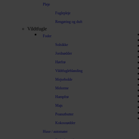
Pleje
Fuglepleje
Rengøring og duft
Vildtfugle
Foder
Solsikke
Jordnødder
Hørfrø
Vildtfugleblanding
Mejsebolde
Melorme
Hampfrø
Majs
Peanutbutter
Kokosnødder
Huse / automater