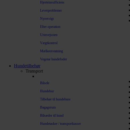
Hjerteinsufficiens
Leverproblemer
Nyresvigt
Efter operation
Urinvejssten
Vægtkontrol
Mælkeerstatning
Vegetar hundefoder
Hundetilbehør
Transport
Bilsele
Hundebur
Tilbehør til hundebure
Bagagerum
Bilsæder til hund
Hundetasker / transportkasser