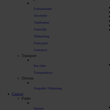
Foderautomater
Slowfeeder
Vandfontæne
Foderskåle
Skålunderlag
Foderspand
Foderskovl
Transport
Kat i bilen
Transportkasser
Diverse
Fnugruller / Hårfjerning
Gnaver
Foder
Hamster