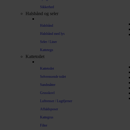
Sikkerhed
Halsbånd og seler
Halsbånd
Halsbånd med lys
Seler / Liner
Kattetegn
Kattetoilet
Kattetoilet
Selvrensende toilet
Sandmåtter
Grusskovl
Luftrenser / Lugtfjerner
Affaldsposer
Kattegrus
Filter