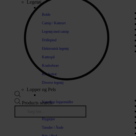
Legetøj
Bolde
Catnip / Katteurt
Legetøj med catnip
Drillepind
Elektronisk legetøj
Kattespil
Kradsebræt
Kradsetræ
Diverse legetøj
Lopper og Pels
Naturlige loppemidler
Products search
Shampoo / Balsam
Hygiejne
Tænder / Ånde