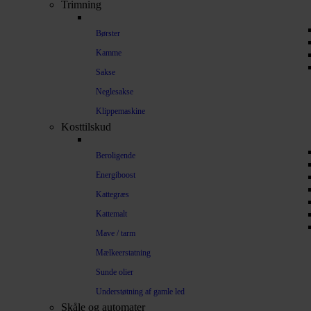
Trimning
Børster
Kamme
Sakse
Neglesakse
Klippemaskine
Kosttilskud
Beroligende
Energiboost
Kattegræs
Kattemalt
Mave / tarm
Mælkeerstatning
Sunde olier
Understøtning af gamle led
Skåle og automater