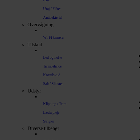
Kløe
Utøj / Flåter
Antibakteriel
Overvågning
Wi-Fi kamera
Tilskud
Led og hofte
Tarmbalance
Kosttilskud
Salt / Sliksten
Udstyr
Klipning / Trim
Læderpleje
Strigler
Diverse tilbehør