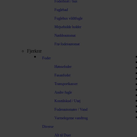
Foderbræt / hus
Fuglebad
Fuglehus vildtfugle
Mejsebolde holder
Nøddeautomat
Frø foderautomat
Fjerkræ
Foder
Hønsefoder
Fasanfoder
Transportkasser
Andre fugle
Kosttilskud / Utøj
Foderautomater / Vand
Varmelegeme vandtrug
Diverse
Alt til Duer