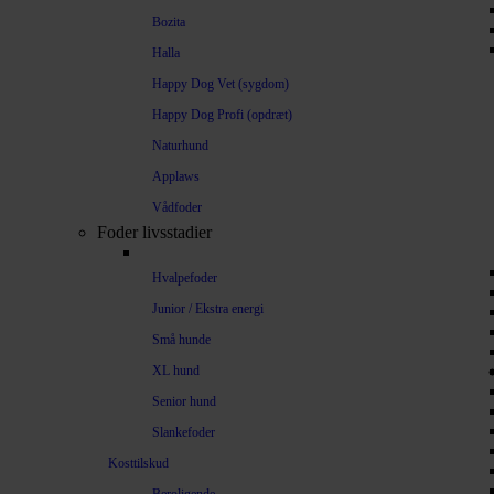
Bozita
Halla
Happy Dog Vet (sygdom)
Happy Dog Profi (opdræt)
Naturhund
Applaws
Vådfoder
Foder livsstadier
Hvalpefoder
Junior / Ekstra energi
Små hunde
XL hund
Senior hund
Slankefoder
Kosttilskud