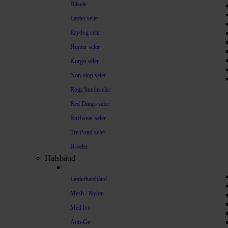
Bilsele
Læder seler
Ezydog seler
Hunter seler
Kurgo seler
Non-stop seler
Rogz hundeseler
Red Dingo seler
Ruffwear seler
Tre Ponti seler
H-seler
Halsbånd
Læderhalsbånd
Mesh / Nylon
Med lys
Anti-Gø