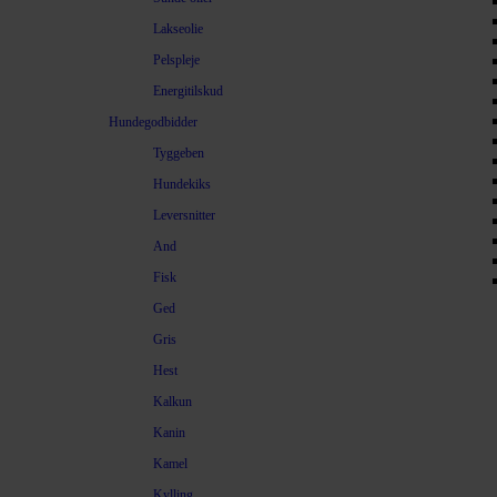
Lakseolie
Pelspleje
Energitilskud
Hundegodbidder
Tyggeben
Hundekiks
Leversnitter
And
Fisk
Ged
Gris
Hest
Kalkun
Kanin
Kamel
Kylling