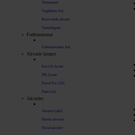
Termometer
Yngleklare fisk
Reservedele akvarie
Varmelegeme
Foderautomat
Foderautomater fisk
Akvarie lamper
Sun-Glo lysrør
JBL lysrør
Fluval Pro LED
Nano Led
Akvarier
Akvarier (alle)
Marina akvarier
Fluval akvarier