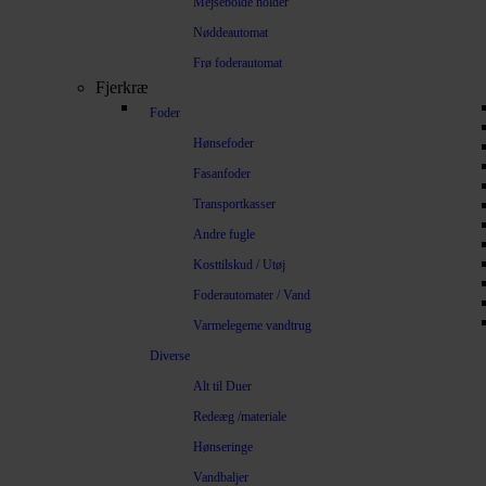
Mejsebolde holder
Nøddeautomat
Frø foderautomat
Fjerkræ
Foder
Hønsefoder
Fasanfoder
Transportkasser
Andre fugle
Kosttilskud / Utøj
Foderautomater / Vand
Varmelegeme vandtrug
Diverse
Alt til Duer
Redeæg /materiale
Hønseringe
Vandbaljer