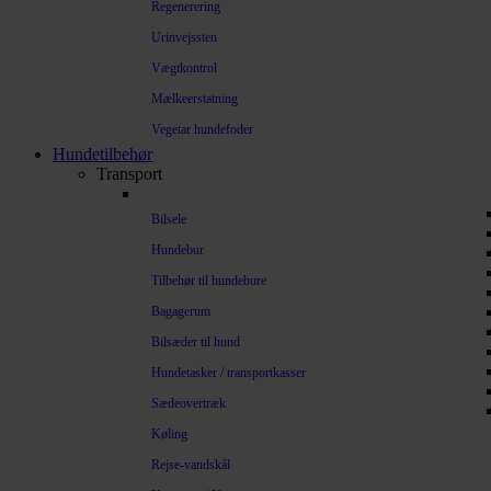
Regenerering
Urinvejssten
Vægtkontrol
Mælkeerstatning
Vegetar hundefoder
Hundetilbehør
Transport
Bilsele
Hundebur
Tilbehør til hundebure
Bagagerum
Bilsæder til hund
Hundetasker / transportkasser
Sædeovertræk
Køling
Rejse-vandskål