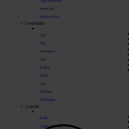
Light kattefoder
Senior kat
Steriliseret kat
Godbidder
And
Fisk
Frysetørret
Gris
Kalkun
Kanin
Lam
Oksekød
Til killinger
Legetøj
Bolde
Catnip / Katteurt