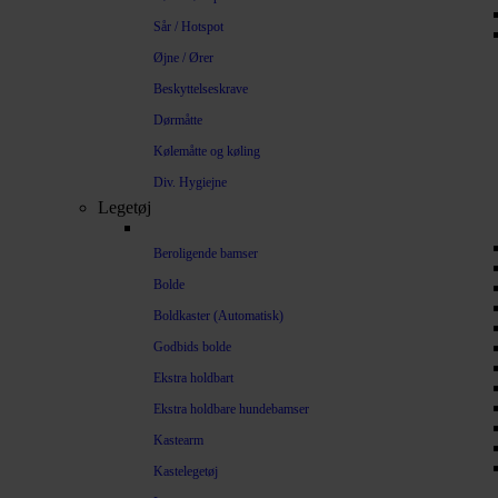
Sår / Hotspot
Øjne / Ører
Beskyttelseskrave
Dørmåtte
Kølemåtte og køling
Div. Hygiejne
Legetøj
Beroligende bamser
Bolde
Boldkaster (Automatisk)
Godbids bolde
Ekstra holdbart
Ekstra holdbare hundebamser
Kastearm
Kastelegetøj