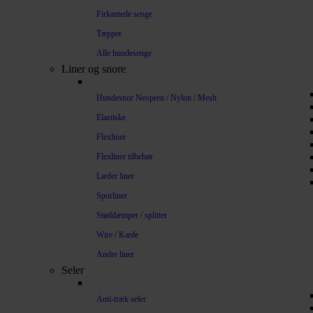
Firkantede senge
Tæpper
Alle hundesenge
Liner og snore
Hundesnor Neopren / Nylon / Mesh
Elastiske
Flexliner
Flexliner tilbehør
Læder liner
Sporliner
Støddæmper / splitter
Wire / Kæde
Andre liner
Seler
Anti-træk seler