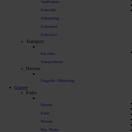
Vandfontæne
Foderskåle
Skålunderlag
Foderspand
Foderskovl
Transport
Kat i bilen
Transportkasser
Diverse
Fnugruller / Hårfjerning
Gnaver
Foder
Hamster
Kanin
Marsvin
Mus / Rotter