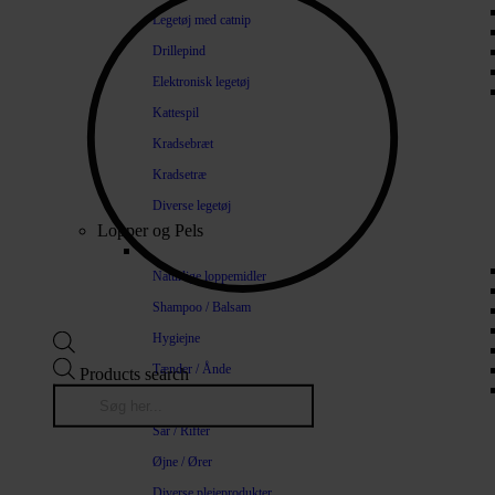
Legetøj med catnip
Drillepind
Elektronisk legetøj
Kattespil
Kradsebræt
Kradsetræ
Diverse legetøj
Lopper og Pels
Naturlige loppemidler
Shampoo / Balsam
Hygiejne
Tænder / Ånde
Products search
Pels / Hud
Sår / Rifter
Øjne / Ører
Diverse plejeprodukter