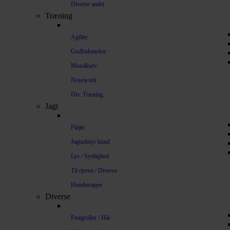
Diverse andet
Træning
Agility
Godbidstasker
Mundkurv
Nosework
Div. Træning
Jagt
Fløjte
Jagtudstyr hund
Lys / Synlighed
Til ejeren / Diverse
Hundetrappe
Diverse
Fnugruller / Hår