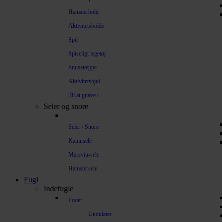
Hamsterbold
Aktivitetsbolde
Spil
Spiseligt legetøj
Snusetæppe
Aktivitetshjul
Til at gnave i
Seler og snore
Seler / Snore
Kaninsele
Marsvin-sele
Hamstersele
Fugl
Indefugle
Foder
Undulater