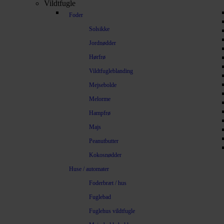
Vildtfugle
Foder
Solsikke
Jordnødder
Hørfrø
Vildtfugleblanding
Mejsebolde
Melorme
Hampfrø
Majs
Peanutbutter
Kokosnødder
Huse / automater
Foderbræt / hus
Fuglebad
Fuglehus vildtfugle