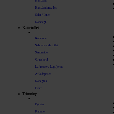
Halsbånd
Halsbånd med lys
Seler / Liner
Kattetegn
Kattetoilet
Kattetoilet
Selvrensende toilet
Sandmåtter
Grusskovl
Luftrenser / Lugtfjerner
Affaldsposer
Kattegrus
Filter
Trimning
Børster
Kamme