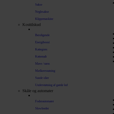
Sakse
Neglesakse
Klippemaskine
Kosttilskud
Beroligende
Energiboost
Kattegræs
Kattemalt
Mave / tarm
Mælkeerstatning
Sunde olier
Understøtning af gamle led
Skåle og automater
Foderautomater
Slowfeeder