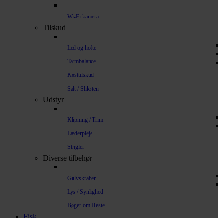
Wi-Fi kamera
Tilskud
Led og hofte
Tarmbalance
Kosttilskud
Salt / Sliksten
Udstyr
Klipning / Trim
Læderpleje
Strigler
Diverse tilbehør
Gulvskraber
Lys / Synlighed
Bøger om Heste
Fisk