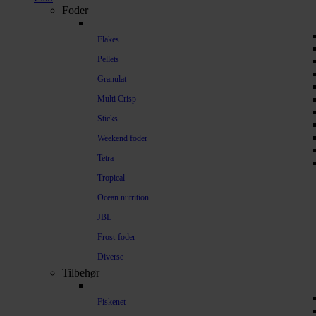
Foder
Flakes
Pellets
Granulat
Multi Crisp
Sticks
Weekend foder
Tetra
Tropical
Ocean nutrition
JBL
Frost-foder
Diverse
Tilbehør
Fiskenet