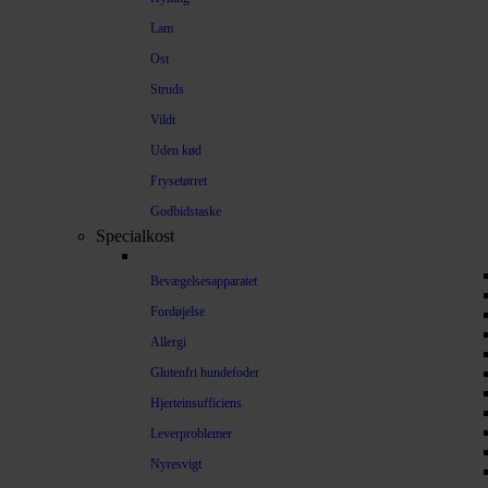
Lam
Ost
Struds
Vildt
Uden kød
Frysetørret
Godbidstaske
Specialkost
Bevægelsesapparatet
Fordøjelse
Allergi
Glutenfri hundefoder
Hjerteinsufficiens
Leverproblemer
Nyresvigt