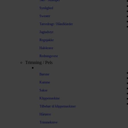
Sko / Strømper
Synlighed
Sweater
Tørredragt / Håndklæder
Jagtudstyr
Regnjakke
Halskrave
Redningsvest
Trimning / Pels
Børster
Kamme
Sakse
Klippemaskine
Tilbehør til klippemaskiner
Hårtørre
Trimmeknive