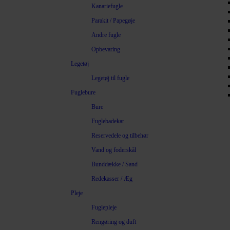
Kanariefugle
Parakit / Papegøje
Andre fugle
Opbevaring
Legetøj
Legetøj til fugle
Fuglebure
Bure
Fuglebadekar
Reservedele og tilbehør
Vand og foderskål
Bunddække / Sand
Redekasser / Æg
Pleje
Fuglepleje
Rengøring og duft