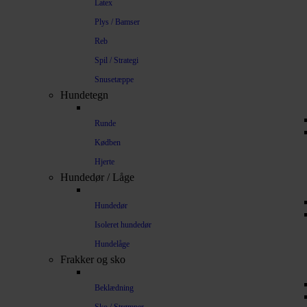
Latex
Plys / Bamser
Reb
Spil / Strategi
Snusetæppe
Hundetegn
Runde
Kødben
Hjerte
Hundedør / Låge
Hundedør
Isoleret hundedør
Hundelåge
Frakker og sko
Beklædning