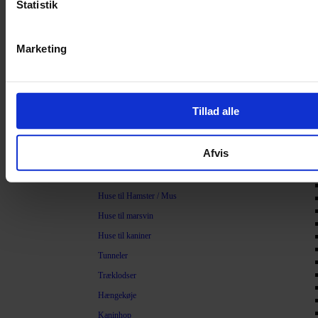
Statistik
Savsmuld
Bark
Marketing
Bommuld
Spelt
Træpiller
Tillad alle
Vat
Sand
Legetøj
Afvis
Legetøj til Gnavere
Huse til Hamster / Mus
Huse til marsvin
Huse til kaniner
Tunneler
Træklodser
Hængekøje
Kaninhop