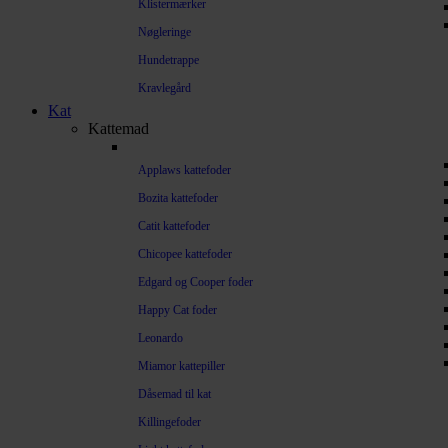
Klistermærker
Nøgleringe
Hundetrappe
Kravlegård
Kat
Kattemad
Applaws kattefoder
Bozita kattefoder
Catit kattefoder
Chicopee kattefoder
Edgard og Cooper foder
Happy Cat foder
Leonardo
Miamor kattepiller
Dåsemad til kat
Killingefoder