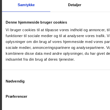
Kaninbur
Samtykke
Detaljer
Rottebur
Marsvinebur
Denne hjemmeside bruger cookies
Løbegård
Vi bruger cookies til at tilpasse vores indhold og annoncer, til
Overdækning løbegård
funktioner til sociale medier og til at analysere vores trafik. 
Indretning til bure
oplysninger om din brug af vores hjemmeside med vores part
Legepladser til bure
sociale medier, annonceringspartnere og analysepartnere. V
Senge til gnavere
kombinere disse data med andre oplysninger, du har givet de
Stiger til bure
indsamlet fra din brug af deres tjenester.
Reservedele til bure
Clips til bure
Samtykkevalg
Transportkasse
Nødvendig
Strøelse og bundlag
Bundlag / Strøelse
Præferencer
Papirstrøelse
Hamp