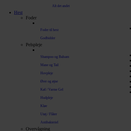
Alt det andet
Hest
Foder
Foder til hest
Godbidder
Pelspleje
Shampoo og Balsam
Mane og Tail
Hovpleje
Ører og øjne
Køl / Varme Gel
Hudpleje
Kløe
Utøj / Flåter
Antibakteriel
Overvågning