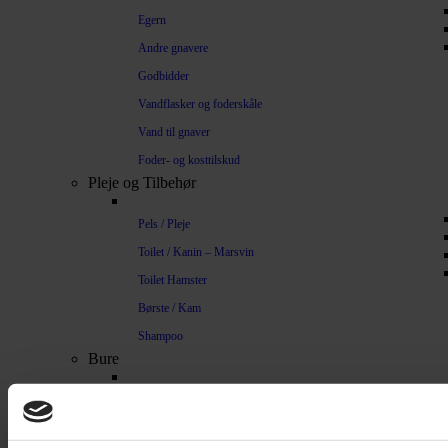
Egern
Andre gnavere
Godbidder
Vandflasker og foderskåle
Vand til gnaver
Foder- og kosttilskud
Pleje og Tilbehør
Pels / Pleje
Toilet / Kanin – Marsvin
Toilet Hamster
Børste / Kam
Shampoo
Bure
Musebur
Hamsterbur