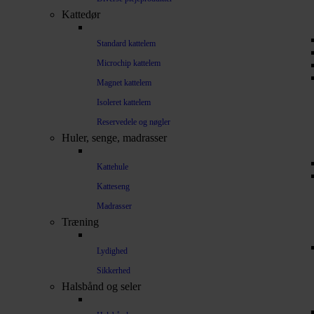
Kattedør
Standard kattelem
Microchip kattelem
Magnet kattelem
Isoleret kattelem
Reservedele og nøgler
Huler, senge, madrasser
Kattehule
Katteseng
Madrasser
Træning
Lydighed
Sikkerhed
Halsbånd og seler