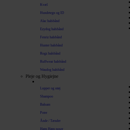
Kvæl
Hundetegn og ID
Alac halsbånd
Ezydog halsbånd
Fenriz halsbånd
Hunter halsbånd
Rogz halsbånd
Ruffwear halsbånd
Waudog halsbånd
Pleje og Hygiejne
Lopper og utøj
Shampoo
Balsam
Poter
Ånde / Tænder
Høm Høm poser