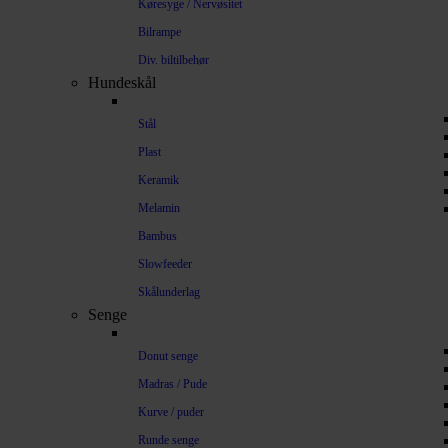
Køresyge / Nervøsitet
Bilrampe
Div. biltilbehør
Hundeskål
Stål
Plast
Keramik
Melamin
Bambus
Slowfeeder
Skålunderlag
Senge
Donut senge
Madras / Pude
Kurve / puder
Runde senge