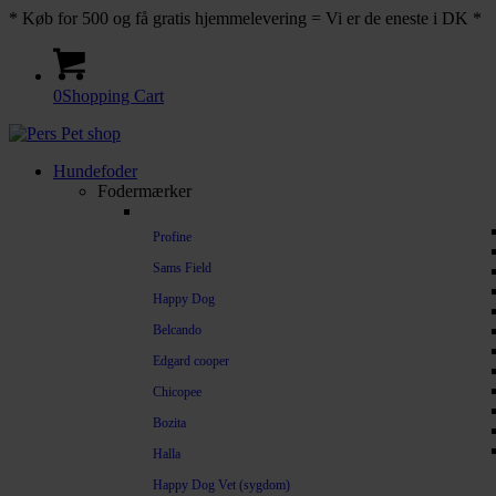
* Køb for 500 og få gratis hjemmelevering = Vi er de eneste i DK *
0
Shopping Cart
Hundefoder
Fodermærker
Profine
Sams Field
Happy Dog
Belcando
Edgard cooper
Chicopee
Bozita
Halla
Happy Dog Vet (sygdom)