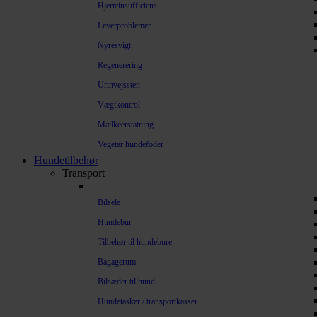
Hjerteinsufficiens
Leverproblemer
Nyresvigt
Regenerering
Urinvejssten
Vægtkontrol
Mælkeerstatning
Vegetar hundefoder
Hundetilbehør
Transport
Bilsele
Hundebur
Tilbehør til hundebure
Bagagerum
Bilsæder til hund
Hundetasker / transportkasser