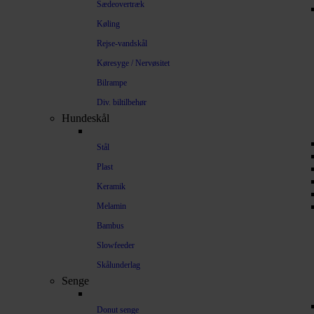
Sædeovertræk
Køling
Rejse-vandskål
Køresyge / Nervøsitet
Bilrampe
Div. biltilbehør
Hundeskål
Stål
Plast
Keramik
Melamin
Bambus
Slowfeeder
Skålunderlag
Senge
Donut senge