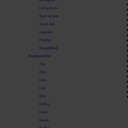
Beroligende
Led og brusk
Mave og tarm
Sunde olier
Lakseolie
Pelspleje
Energitilskud
Hundegodbidder
And
Fisk
Ged
Gris
Hest
Kalkun
Kanin
Kamel