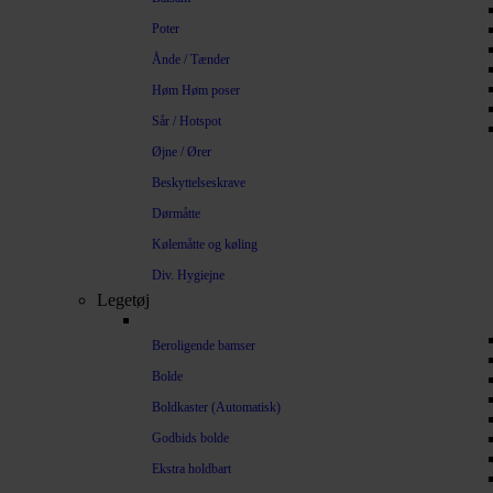
Poter
Ånde / Tænder
Høm Høm poser
Sår / Hotspot
Øjne / Ører
Beskyttelseskrave
Dørmåtte
Kølemåtte og køling
Div. Hygiejne
Legetøj
Beroligende bamser
Bolde
Boldkaster (Automatisk)
Godbids bolde
Ekstra holdbart