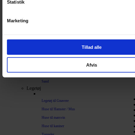
Statistik
Bundlag / Strøelse
Papirstrøelse
Marketing
Hamp
Savsmuld
Bark
Tillad alle
Bommuld
Spelt
Afvis
Træpiller
Vat
Sand
Legetøj
Legetøj til Gnavere
Huse til Hamster / Mus
Huse til marsvin
Huse til kaniner
Tunneler