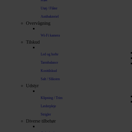
Kløe
Utøj / Flåter
Antibakteriel
Overvågning
Wi-Fi kamera
Tilskud
Led og hofte
Tarmbalance
Kosttilskud
Salt / Sliksten
Udstyr
Klipning / Trim
Læderpleje
Strigler
Diverse tilbehør