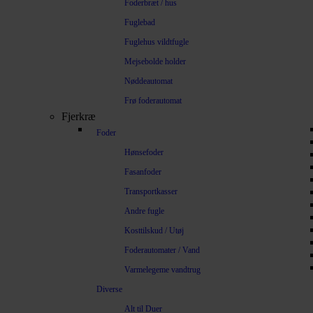
Foderbræt / hus
Fuglebad
Fuglehus vildtfugle
Mejsebolde holder
Nøddeautomat
Frø foderautomat
Fjerkræ
Foder
Hønsefoder
Fasanfoder
Transportkasser
Andre fugle
Kosttilskud / Utøj
Foderautomater / Vand
Varmelegeme vandtrug
Diverse
Alt til Duer