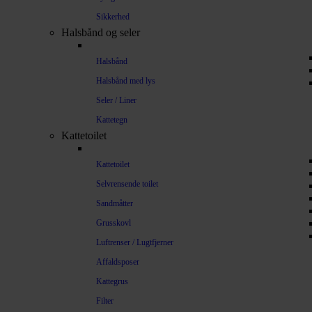
Sikkerhed
Halsbånd og seler
Halsbånd
Halsbånd med lys
Seler / Liner
Kattetegn
Kattetoilet
Kattetoilet
Selvrensende toilet
Sandmåtter
Grusskovl
Luftrenser / Lugtfjerner
Affaldsposer
Kattegrus
Filter