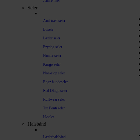
Andre liner
Seler
Anti-træk seler
Bilsele
Læder seler
Ezydog seler
Hunter seler
Kurgo seler
Non-stop seler
Rogz hundeseler
Red Dingo seler
Ruffwear seler
Tre Ponti seler
H-seler
Halsbånd
Læderhalsbånd