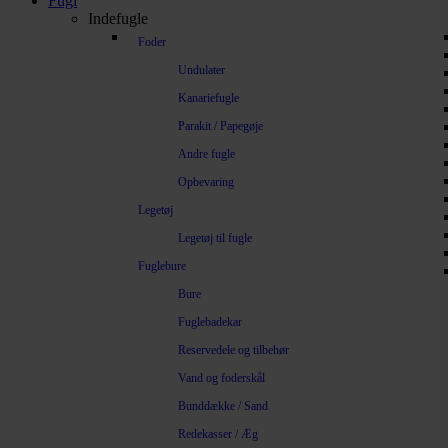
Fugl
Indefugle
Foder
Undulater
Kanariefugle
Parakit / Papegøje
Andre fugle
Opbevaring
Legetøj
Legetøj til fugle
Fuglebure
Bure
Fuglebadekar
Reservedele og tilbehør
Vand og foderskål
Bunddække / Sand
Redekasser / Æg