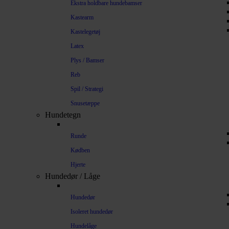
Ekstra holdbare hundebamser
Kastearm
Kastelegetøj
Latex
Plys / Bamser
Reb
Spil / Strategi
Snusetæppe
Hundetegn
Runde
Kødben
Hjerte
Hundedør / Låge
Hundedør
Isoleret hundedør
Hundelåge