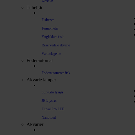
Diverse
Tilbehør
Fiskenet
Termometer
Yngleklare fisk
Reservedele akvarie
Varmelegeme
Foderautomat
Foderautomater fisk
Akvarie lamper
Sun-Glo lysrør
JBL lysrør
Fluval Pro LED
Nano Led
Akvarier