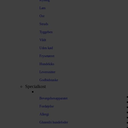
Kylling
Lam
Ost
Struds
Tyggeben
Vildt
Uden kød
Frysetørret
Hundekiks
Leversnitter
Godbidstaske
Specialkost
Bevægelsesapparatet
Fordøjelse
Allergi
Glutenfri hundefoder