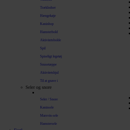
Træklodser
Hængekøje
Kaninhop
Hamsterbold
Aktivitetsbolde
Spil
Spiseligt legetøj
Snusetæppe
Aktivitetshjul
Til at gnave i
Seler og snore
Seler / Snore
Kaninsele
Marsvin-sele
Hamstersele