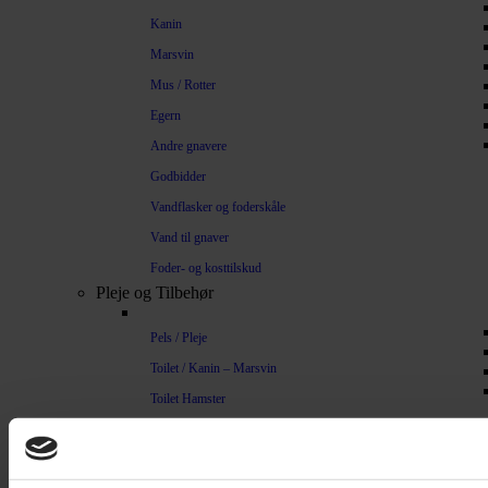
Kanin
Marsvin
Mus / Rotter
Egern
Andre gnavere
Godbidder
Vandflasker og foderskåle
Vand til gnaver
Foder- og kosttilskud
Pleje og Tilbehør
Pels / Pleje
Toilet / Kanin – Marsvin
Toilet Hamster
Børste / Kam
Shampoo
Bure