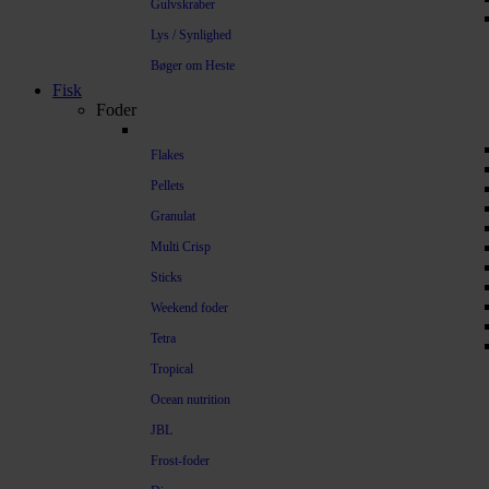
Gulvskraber
Lys / Synlighed
Bøger om Heste
Fisk
Foder
Flakes
Pellets
Granulat
Multi Crisp
Sticks
Weekend foder
Tetra
Tropical
Ocean nutrition
JBL
Frost-foder