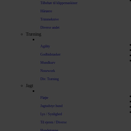
Tilbehør til klippemaskiner
Hårtørre
Trimmeknive
Diverse andet
Træning
Agility
Godbidstasker
Mundkurv
Nosework
Div. Træning
Jagt
Fløjte
Jagtudstyr hund
Lys / Synlighed
Til ejeren / Diverse
Hundetrappe