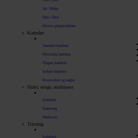
Pels / Hud
Sår / Rifter
Øjne / Ører
Diverse plejeprodukter
Kattedør
Standard kattelem
Microchip kattelem
Magnet kattelem
Isoleret kattelem
Reservedele og nøgler
Huler, senge, madrasser
Kattehule
Katteseng
Madrasser
Træning
Lydighed