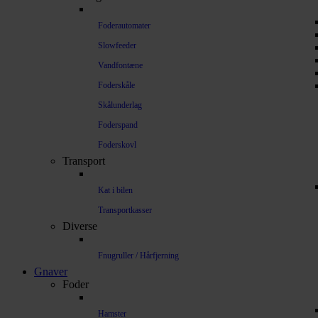
Foderautomater
Slowfeeder
Vandfontæne
Foderskåle
Skålunderlag
Foderspand
Foderskovl
Transport
Kat i bilen
Transportkasser
Diverse
Fnugruller / Hårfjerning
Gnaver
Foder
Hamster