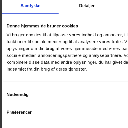
Samtykke
Detaljer
Musebur
Hamsterbur
Denne hjemmeside bruger cookies
Kaninbur
Vi bruger cookies til at tilpasse vores indhold og annoncer, til
Rottebur
funktioner til sociale medier og til at analysere vores trafik. 
Marsvinebur
oplysninger om din brug af vores hjemmeside med vores part
Løbegård
sociale medier, annonceringspartnere og analysepartnere. V
Overdækning løbegård
kombinere disse data med andre oplysninger, du har givet de
Indretning til bure
indsamlet fra din brug af deres tjenester.
Legepladser til bure
Senge til gnavere
Samtykkevalg
Stiger til bure
Nødvendig
Reservedele til bure
Clips til bure
Præferencer
Transportkasse
Strøelse og bundlag