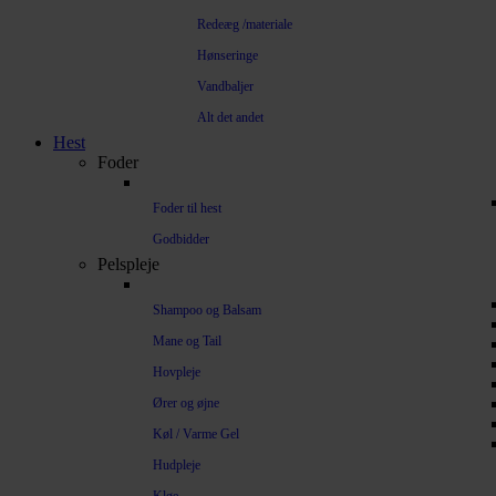
Redeæg /materiale
Hønseringe
Vandbaljer
Alt det andet
Hest
Foder
Foder til hest
Godbidder
Pelspleje
Shampoo og Balsam
Mane og Tail
Hovpleje
Ører og øjne
Køl / Varme Gel
Hudpleje