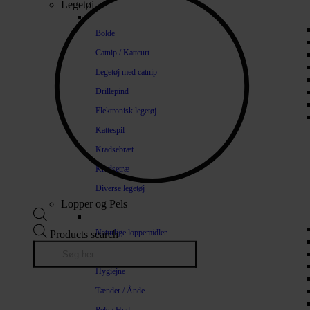
Legetøj
Bolde
Catnip / Katteurt
Legetøj med catnip
Drillepind
Elektronisk legetøj
Kattespil
Kradsebræt
Kradsetræ
Diverse legetøj
Lopper og Pels
Naturlige loppemidler
Products search
Shampoo / Balsam
Hygiejne
Tænder / Ånde