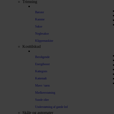
Trimning
Børster
Kamme
Sakse
Neglesakse
Klippemaskine
Kosttilskud
Beroligende
Energiboost
Kattegræs
Kattemalt
Mave / tarm
Mælkeerstatning
Sunde olier
Understøtning af gamle led
Skåle og automater