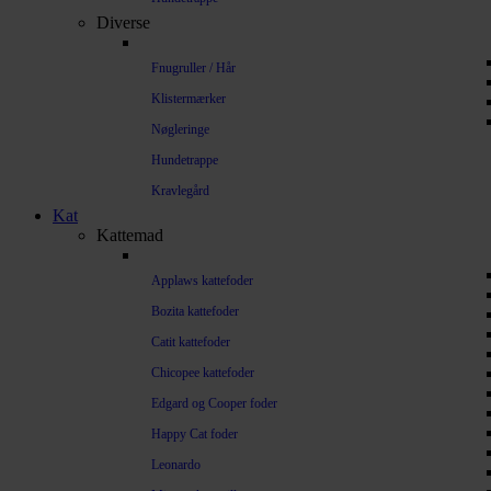
Diverse
Fnugruller / Hår
Klistermærker
Nøgleringe
Hundetrappe
Kravlegård
Kat
Kattemad
Applaws kattefoder
Bozita kattefoder
Catit kattefoder
Chicopee kattefoder
Edgard og Cooper foder
Happy Cat foder
Leonardo