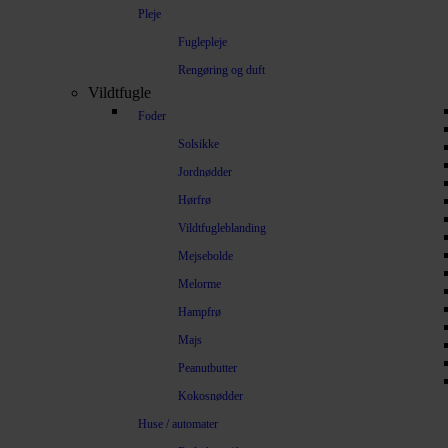
Pleje
Fuglepleje
Rengøring og duft
Vildtfugle
Foder
Solsikke
Jordnødder
Hørfrø
Vildtfugleblanding
Mejsebolde
Melorme
Hampfrø
Majs
Peanutbutter
Kokosnødder
Huse / automater