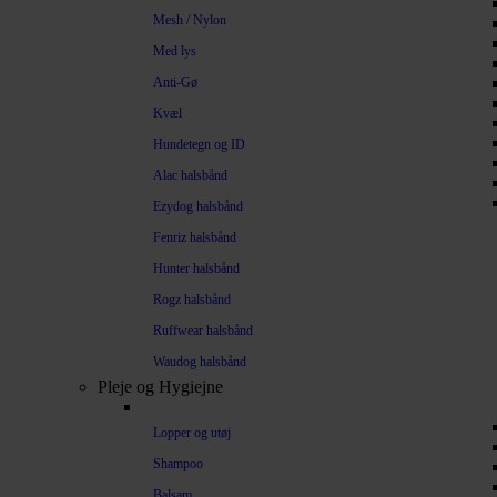
Mesh / Nylon
Med lys
Anti-Gø
Kvæl
Hundetegn og ID
Alac halsbånd
Ezydog halsbånd
Fenriz halsbånd
Hunter halsbånd
Rogz halsbånd
Ruffwear halsbånd
Waudog halsbånd
Pleje og Hygiejne
Lopper og utøj
Shampoo
Balsam