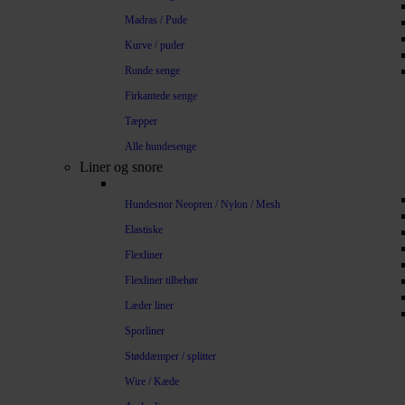
Madras / Pude
Kurve / puder
Runde senge
Firkantede senge
Tæpper
Alle hundesenge
Liner og snore
Hundesnor Neopren / Nylon / Mesh
Elastiske
Flexliner
Flexliner tilbehør
Læder liner
Sporliner
Støddæmper / splitter
Wire / Kæde