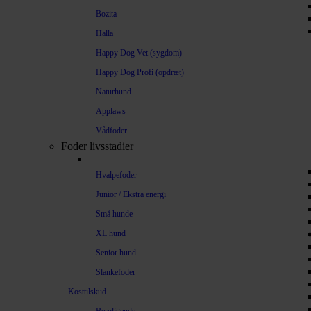
Bozita
Halla
Happy Dog Vet (sygdom)
Happy Dog Profi (opdræt)
Naturhund
Applaws
Vådfoder
Foder livsstadier
Hvalpefoder
Junior / Ekstra energi
Små hunde
XL hund
Senior hund
Slankefoder
Kosttilskud