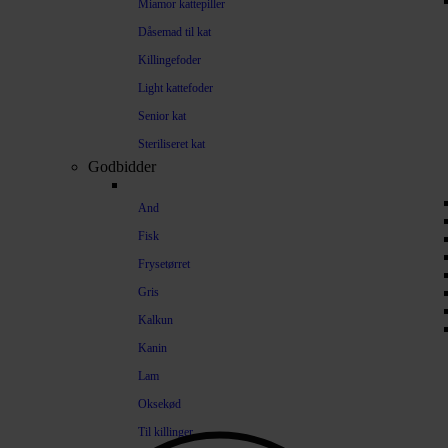
Miamor kattepiller
Dåsemad til kat
Killingefoder
Light kattefoder
Senior kat
Steriliseret kat
Godbidder
And
Fisk
Frysetørret
Gris
Kalkun
Kanin
Lam
Oksekød
Til killinger