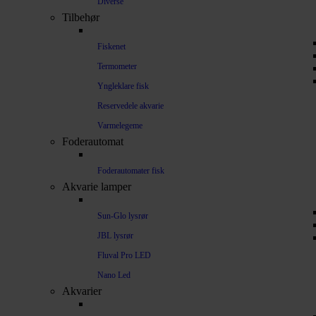
Diverse
Tilbehør
Fiskenet
Termometer
Yngleklare fisk
Reservedele akvarie
Varmelegeme
Foderautomat
Foderautomater fisk
Akvarie lamper
Sun-Glo lysrør
JBL lysrør
Fluval Pro LED
Nano Led
Akvarier