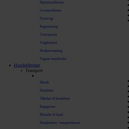
Hjerteinsufficiens
Leverproblemer
Nyresvigt
Regenerering
Urinvejssten
Vægtkontrol
Mælkeerstatning
Vegetar hundefoder
Hundetilbehør
Transport
Bilsele
Hundebur
Tilbehør til hundebure
Bagagerum
Bilsæder til hund
Hundetasker / transportkasser