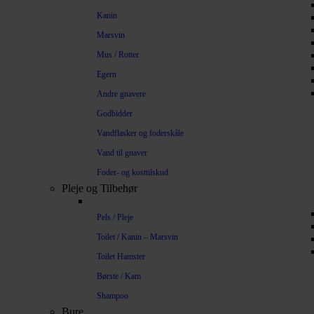
Kanin
Marsvin
Mus / Rotter
Egern
Andre gnavere
Godbidder
Vandflasker og foderskåle
Vand til gnaver
Foder- og kosttilskud
Pleje og Tilbehør
Pels / Pleje
Toilet / Kanin – Marsvin
Toilet Hamster
Børste / Kam
Shampoo
Bure