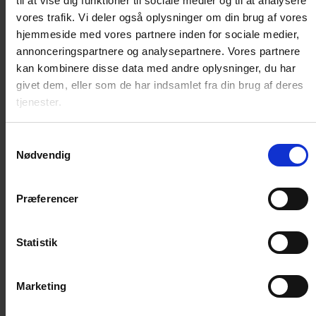
til at vise dig funktioner til sociale medier og til at analysere
Pels / Hud
vores trafik. Vi deler også oplysninger om din brug af vores
Sår / Rifter
hjemmeside med vores partnere inden for sociale medier,
Øjne / Ører
annonceringspartnere og analysepartnere. Vores partnere
Diverse plejeprodukter
kan kombinere disse data med andre oplysninger, du har
Kattedør
givet dem, eller som de har indsamlet fra din brug af deres
tjenester.
Standard kattelem
Microchip kattelem
Samtykkevalg
Magnet kattelem
Nødvendig
Isoleret kattelem
Reservedele og nøgler
Præferencer
Huler, senge, madrasser
Kattehule
Statistik
Katteseng
Madrasser
Træning
Marketing
Lydighed