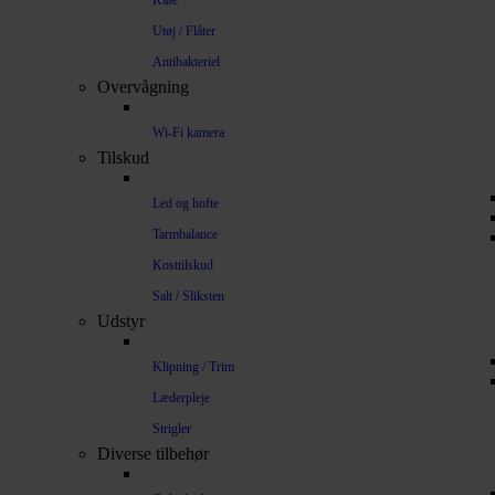
Kløe
Utøj / Flåter
Antibakteriel
Overvågning
Wi-Fi kamera
Tilskud
Led og hofte
Tarmbalance
Kosttilskud
Salt / Sliksten
Udstyr
Klipning / Trim
Læderpleje
Strigler
Diverse tilbehør