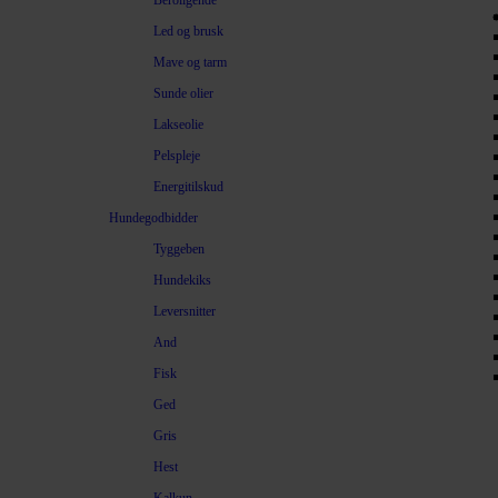
Beroligende
Led og brusk
Mave og tarm
Sunde olier
Lakseolie
Pelspleje
Energitilskud
Hundegodbidder
Tyggeben
Hundekiks
Leversnitter
And
Fisk
Ged
Gris
Hest