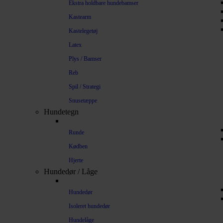
Ekstra holdbare hundebamser
Kastearm
Kastelegetøj
Latex
Plys / Bamser
Reb
Spil / Strategi
Snusetæppe
Hundetegn
Runde
Kødben
Hjerte
Hundedør / Låge
Hundedør
Isoleret hundedør
Hundelåge