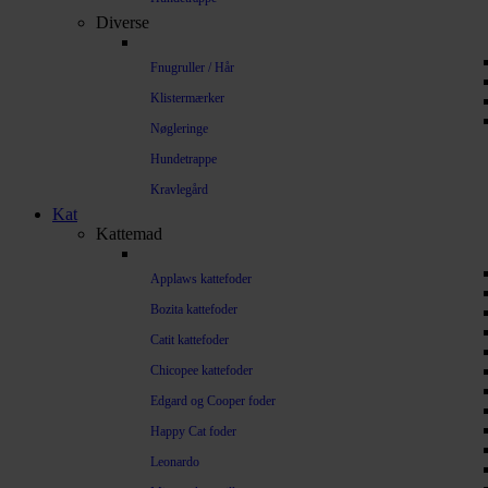
Diverse
Fnugruller / Hår
Klistermærker
Nøgleringe
Hundetrappe
Kravlegård
Kat
Kattemad
Applaws kattefoder
Bozita kattefoder
Catit kattefoder
Chicopee kattefoder
Edgard og Cooper foder
Happy Cat foder
Leonardo