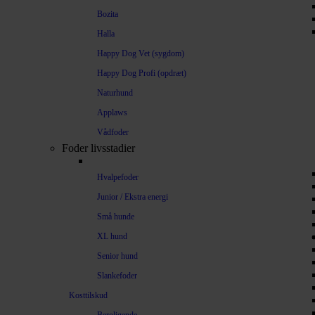
Bozita
Halla
Happy Dog Vet (sygdom)
Happy Dog Profi (opdræt)
Naturhund
Applaws
Vådfoder
Foder livsstadier
Hvalpefoder
Junior / Ekstra energi
Små hunde
XL hund
Senior hund
Slankefoder
Kosttilskud