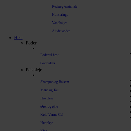
Redeæg /materiale
Hønseringe
Vandbaljer
Alt det andet
Hest
Foder
Foder til hest
Godbidder
Pelspleje
Shampoo og Balsam
Mane og Tail
Hovpleje
Ører og øjne
Køl / Varme Gel
Hudpleje