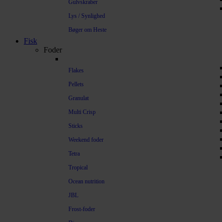
Gulvskraber
Lys / Synlighed
Bøger om Heste
Fisk
Foder
Flakes
Pellets
Granulat
Multi Crisp
Sticks
Weekend foder
Tetra
Tropical
Ocean nutrition
JBL
Frost-foder