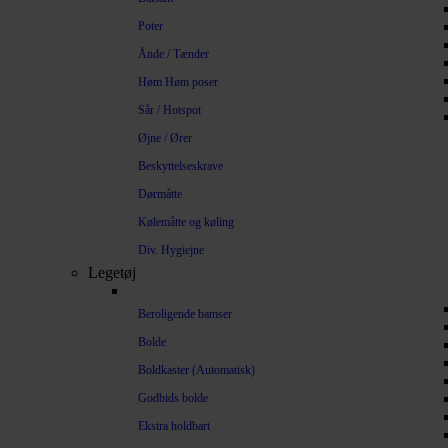
Poter
Ånde / Tænder
Høm Høm poser
Sår / Hotspot
Øjne / Ører
Beskyttelseskrave
Dørmåtte
Kølemåtte og køling
Div. Hygiejne
Legetøj
Beroligende bamser
Bolde
Boldkaster (Automatisk)
Godbids bolde
Ekstra holdbart