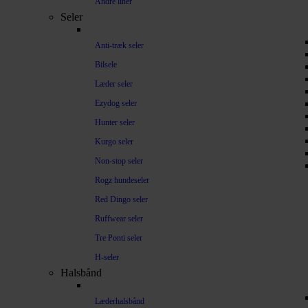
Andre liner
Seler
Anti-træk seler
Bilsele
Læder seler
Ezydog seler
Hunter seler
Kurgo seler
Non-stop seler
Rogz hundeseler
Red Dingo seler
Ruffwear seler
Tre Ponti seler
H-seler
Halsbånd
Læderhalsbånd