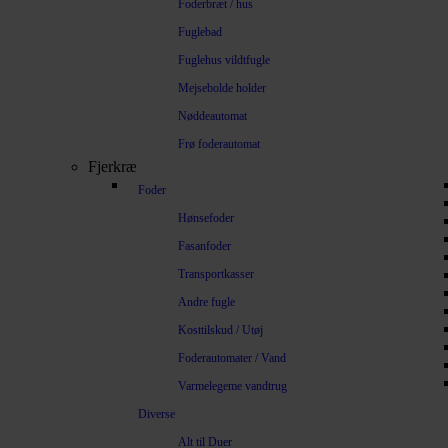
Foderbræt / hus
Fuglebad
Fuglehus vildtfugle
Mejsebolde holder
Nøddeautomat
Frø foderautomat
Fjerkræ
Foder
Hønsefoder
Fasanfoder
Transportkasser
Andre fugle
Kosttilskud / Utøj
Foderautomater / Vand
Varmelegeme vandtrug
Diverse
Alt til Duer