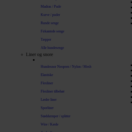
Madras / Pude
Kurve / puder
Runde senge
Firkantede senge
Tæpper
Alle hundesenge
Liner og snore
Hundesnor Neopren / Nylon / Mesh
Elastiske
Flexliner
Flexliner tilbehør
Læder liner
Sporliner
Støddæmper / splitter
Wire / Kæde