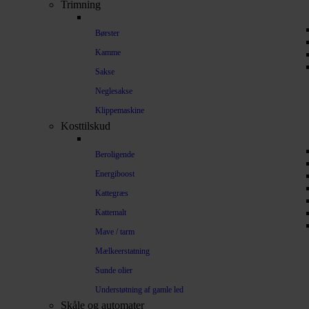
Trimning
Børster
Kamme
Sakse
Neglesakse
Klippemaskine
Kosttilskud
Beroligende
Energiboost
Kattegræs
Kattemalt
Mave / tarm
Mælkeerstatning
Sunde olier
Understøtning af gamle led
Skåle og automater