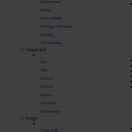
Sædeovertræk
Køling
Rejse-vandskål
Køresyge / Nervøsitet
Bilrampe
Div. biltilbehør
Hundeskål
Stål
Plast
Keramik
Melamin
Bambus
Slowfeeder
Skålunderlag
Senge
Donut senge