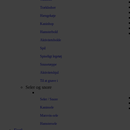
Træklodser
Hængekøje
Kaninhop
Hamsterbold
Aktivitetsbolde
Spil
Spiseligt legetøj
Snusetæppe
Aktivitetshjul
Til at gnave i
Seler og snore
Seler / Snore
Kaninsele
Marsvin-sele
Hamstersele