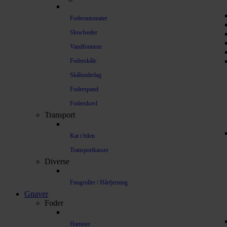
Foderautomater
Slowfeeder
Vandfontæne
Foderskåle
Skålunderlag
Foderspand
Foderskovl
Transport
Kat i bilen
Transportkasser
Diverse
Fnugruller / Hårfjerning
Gnaver
Foder
Hamster