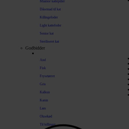
Miamor kattepiller
Dåsemad til kat
Killingefoder
Light kattefoder
Senior kat
Steriliseret kat
Godbidder
And
Fisk
Frysetørret
Gris
Kalkun
Kanin
Lam
Oksekød
Til killinger