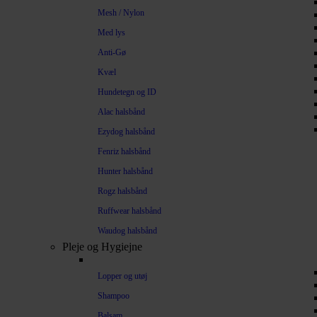
Mesh / Nylon
Med lys
Anti-Gø
Kvæl
Hundetegn og ID
Alac halsbånd
Ezydog halsbånd
Fenriz halsbånd
Hunter halsbånd
Rogz halsbånd
Ruffwear halsbånd
Waudog halsbånd
Pleje og Hygiejne
Lopper og utøj
Shampoo
Balsam