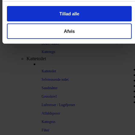
Sikkerhed
Tillad alle
Halsbånd og seler
Halsbånd
Afvis
Halsbånd med lys
Seler / Liner
Kattetegn
Kattetoilet
Kattetoilet
Selvrensende toilet
Sandmåtter
Grusskovl
Luftrenser / Lugtfjerner
Affaldsposer
Kattegrus
Filter