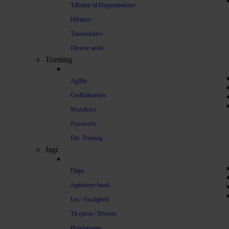
Tilbehør til klippemaskiner
Hårtørre
Trimmeknive
Diverse andet
Træning
Agility
Godbidstasker
Mundkurv
Nosework
Div. Træning
Jagt
Fløjte
Jagtudstyr hund
Lys / Synlighed
Til ejeren / Diverse
Hundetrappe