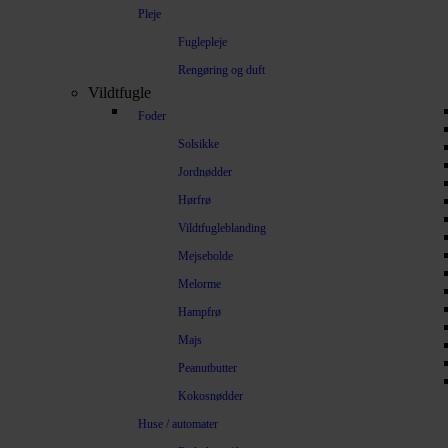
Pleje
Fuglepleje
Rengøring og duft
Vildtfugle
Foder
Solsikke
Jordnødder
Hørfrø
Vildtfugleblanding
Mejsebolde
Melorme
Hampfrø
Majs
Peanutbutter
Kokosnødder
Huse / automater