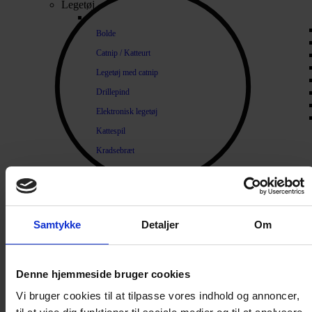
Legetøj
Bolde
Catnip / Katteurt
Legetøj med catnip
Drillepind
Elektronisk legetøj
Kattespil
Kradsebræt
Kradsetræ
Diverse legetøj
Lopper og Pels
Samtykke
Detaljer
Om
Naturlige loppemidler
Products search
Shampoo / Balsam
Denne hjemmeside bruger cookies
Hygiejne
Tænder / Ånde
Vi bruger cookies til at tilpasse vores indhold og annoncer,