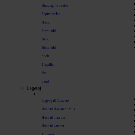
Bundlag / Strøelse
Papirstrøelse
Hamp
Savsmuld
Bark
Bommuld
Spelt
Træpiller
Vat
Sand
Legetøj
Legetøj til Gnavere
Huse til Hamster / Mus
Huse til marsvin
Huse til kaniner
Tunneler