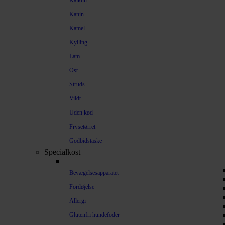
Kalkun
Kanin
Kamel
Kylling
Lam
Ost
Struds
Vildt
Uden kød
Frysetørret
Godbidstaske
Specialkost
Bevægelsesapparatet
Fordøjelse
Allergi
Glutenfri hundefoder