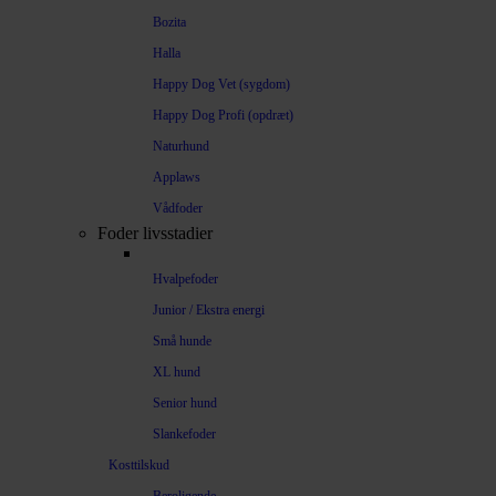
Bozita
Halla
Happy Dog Vet (sygdom)
Happy Dog Profi (opdræt)
Naturhund
Applaws
Vådfoder
Foder livsstadier
Hvalpefoder
Junior / Ekstra energi
Små hunde
XL hund
Senior hund
Slankefoder
Kosttilskud