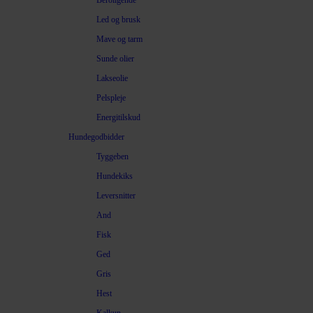
Beroligende
Led og brusk
Mave og tarm
Sunde olier
Lakseolie
Pelspleje
Energitilskud
Hundegodbidder
Tyggeben
Hundekiks
Leversnitter
And
Fisk
Ged
Gris
Hest