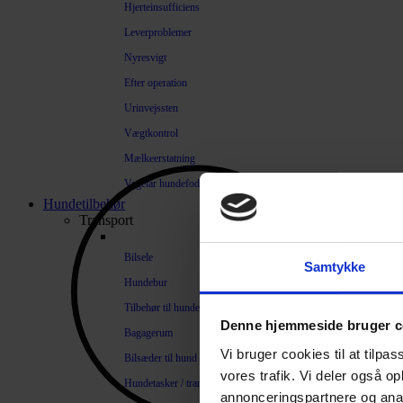
Hjerteinsufficiens
Leverproblemer
Nyresvigt
Efter operation
Urinvejssten
Vægtkontrol
Mælkeerstatning
Vegetar hundefoder
Hundetilbehør
Transport
Bilsele
Samtykke
Hundebur
Tilbehør til hundebure
Denne hjemmeside bruger c
Bagagerum
Vi bruger cookies til at tilpas
Bilsæder til hund
vores trafik. Vi deler også 
Hundetasker / transportkasser
annonceringspartnere og anal