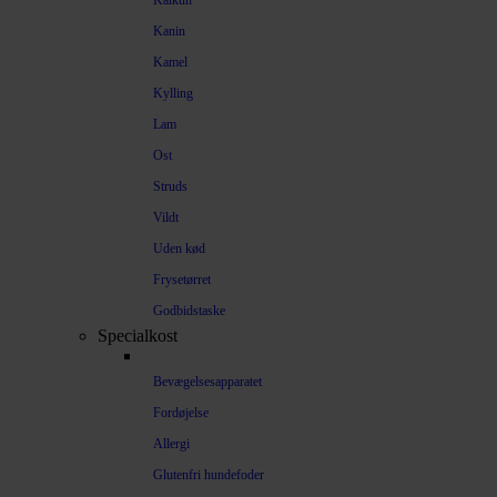
Kalkun
Kanin
Kamel
Kylling
Lam
Ost
Struds
Vildt
Uden kød
Frysetørret
Godbidstaske
Specialkost
Bevægelsesapparatet
Fordøjelse
Allergi
Glutenfri hundefoder