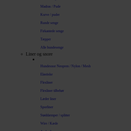
Madras / Pude
Kurve / puder
Runde senge
Firkantede senge
Tæpper
Alle hundesenge
Liner og snore
Hundesnor Neopren / Nylon / Mesh
Elastiske
Flexliner
Flexliner tilbehør
Læder liner
Sporliner
Støddæmper / splitter
Wire / Kæde