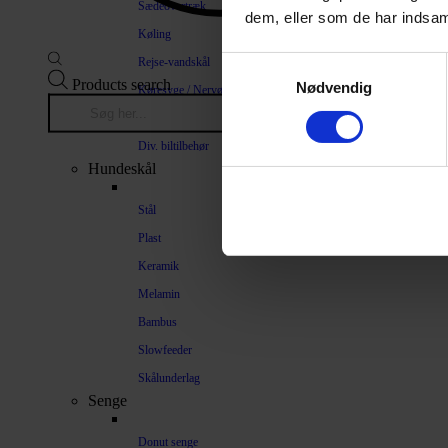
Sædeovertræk
dem, eller som de har indsaml
Køling
Rejse-vandskål
Samtykkevalg
Products search
Nødvendig
Køresyge / Nervøsitet
Bilrampe
Div. biltilbehør
Hundeskål
Stål
Plast
Keramik
Melamin
Bambus
Slowfeeder
Skålunderlag
Senge
Donut senge