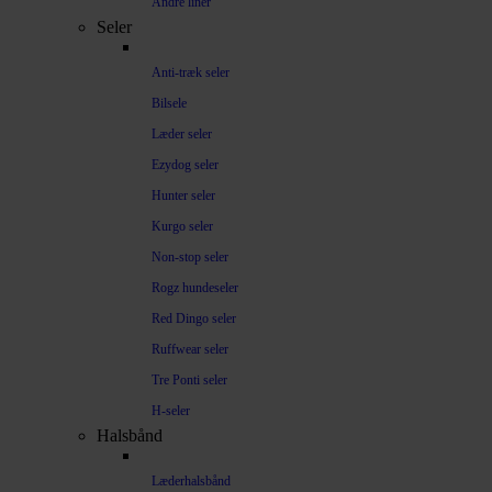
Andre liner
Seler
Anti-træk seler
Bilsele
Læder seler
Ezydog seler
Hunter seler
Kurgo seler
Non-stop seler
Rogz hundeseler
Red Dingo seler
Ruffwear seler
Tre Ponti seler
H-seler
Halsbånd
Læderhalsbånd