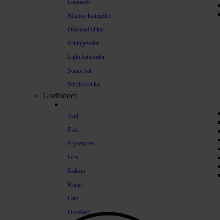
Leonardo
Miamor kattepiller
Dåsemad til kat
Killingefoder
Light kattefoder
Senior kat
Steriliseret kat
Godbidder
And
Fisk
Frysetørret
Gris
Kalkun
Kanin
Lam
Oksekød