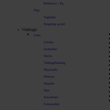
Redekasser / Æg
Pleje
Fuglepleje
Rengøring og duft
Vildtfugle
Foder
Solsikke
Jordnødder
Hørfrø
Vildtfugleblanding
Mejsebolde
Melorme
Hampfrø
Majs
Peanutbutter
Kokosnødder