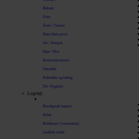
Balsam
Poter
Ånde / Tænder
Høm Høm poser
Sår / Hotspot
Øjne / Ører
Beskyttelseskrave
Dørmåtte
Kølemåtte og køling
Div. Hygiejne
Legetøj
Beroligende bamser
Bolde
Boldkaster (Automatisk)
Godbids bolde