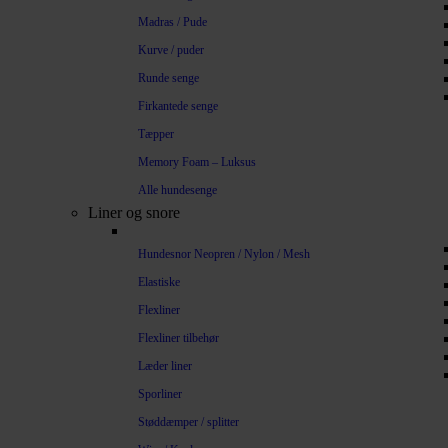
Madras / Pude
Kurve / puder
Runde senge
Firkantede senge
Tæpper
Memory Foam – Luksus
Alle hundesenge
Liner og snore
Hundesnor Neopren / Nylon / Mesh
Elastiske
Flexliner
Flexliner tilbehør
Læder liner
Sporliner
Støddæmper / splitter