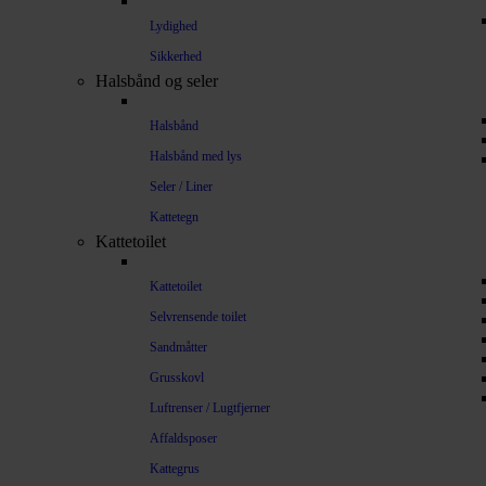
Lydighed
Sikkerhed
Halsbånd og seler
Halsbånd
Halsbånd med lys
Seler / Liner
Kattetegn
Kattetoilet
Kattetoilet
Selvrensende toilet
Sandmåtter
Grusskovl
Luftrenser / Lugtfjerner
Affaldsposer
Kattegrus