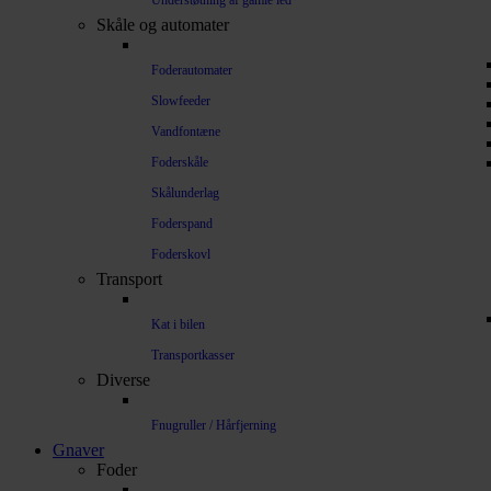
Understøtning af gamle led
Skåle og automater
Foderautomater
Slowfeeder
Vandfontæne
Foderskåle
Skålunderlag
Foderspand
Foderskovl
Transport
Kat i bilen
Transportkasser
Diverse
Fnugruller / Hårfjerning
Gnaver
Foder