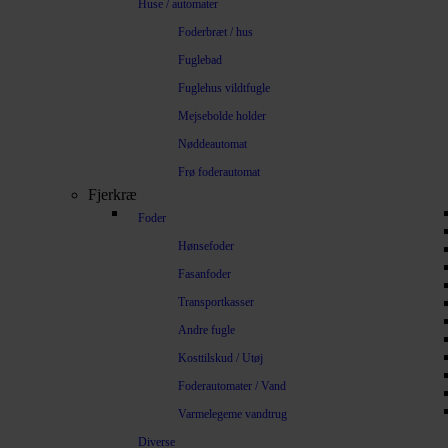
Huse / automater
Foderbræt / hus
Fuglebad
Fuglehus vildtfugle
Mejsebolde holder
Nøddeautomat
Frø foderautomat
Fjerkræ
Foder
Hønsefoder
Fasanfoder
Transportkasser
Andre fugle
Kosttilskud / Utøj
Foderautomater / Vand
Varmelegeme vandtrug
Diverse