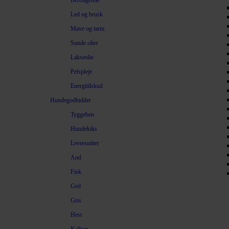
Beroligende
Led og brusk
Mave og tarm
Sunde olier
Lakseolie
Pelspleje
Energitilskud
Hundegodbidder
Tyggeben
Hundekiks
Leversnitter
And
Fisk
Ged
Gris
Hest