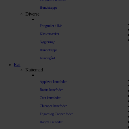
Hundetrappe
Diverse
Fnugruller / Hår
Klistermærker
Nøgleringe
Hundetrappe
Kravlegård
Kat
Kattemad
Applaws kattefoder
Bozita kattefoder
Catit kattefoder
Chicopee kattefoder
Edgard og Cooper foder
Happy Cat foder