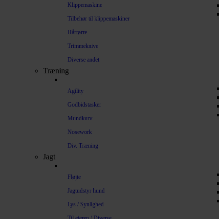
Klippemaskine
Tilbehør til klippemaskiner
Hårtørre
Trimmeknive
Diverse andet
Træning
Agility
Godbidstasker
Mundkurv
Nosework
Div. Træning
Jagt
Fløjte
Jagtudstyr hund
Lys / Synlighed
Til ejeren / Diverse