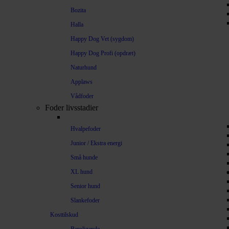
Bozita
Halla
Happy Dog Vet (sygdom)
Happy Dog Profi (opdræt)
Naturhund
Applaws
Vådfoder
Foder livsstadier
Hvalpefoder
Junior / Ekstra energi
Små hunde
XL hund
Senior hund
Slankefoder
Kosttilskud