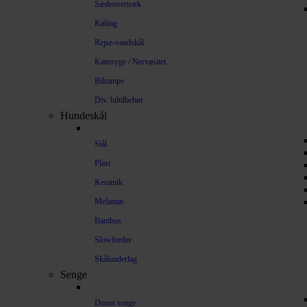
Sædeovertræk
Køling
Rejse-vandskål
Køresyge / Nervøsitet
Bilrampe
Div. biltilbehør
Hundeskål
Stål
Plast
Keramik
Melamin
Bambus
Slowfeeder
Skålunderlag
Senge
Donut senge