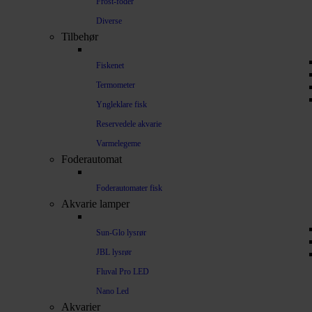
Frost-foder
Diverse
Tilbehør
Fiskenet
Termometer
Yngleklare fisk
Reservedele akvarie
Varmelegeme
Foderautomat
Foderautomater fisk
Akvarie lamper
Sun-Glo lysrør
JBL lysrør
Fluval Pro LED
Nano Led
Akvarier