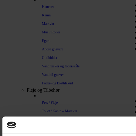
Hamster
Kanin
Marsvin
Mus / Rotter
Egern
Andre gnavere
Godbidder
Vandflasker og foderskåle
Vand til gnaver
Foder- og kosttilskud
Pleje og Tilbehør
Pels / Pleje
Toilet / Kanin – Marsvin
Toilet Hamster
Børste / Kam