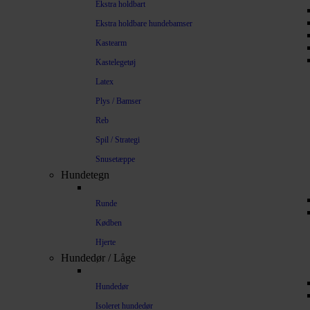
Ekstra holdbart
Ekstra holdbare hundebamser
Kastearm
Kastelegetøj
Latex
Plys / Bamser
Reb
Spil / Strategi
Snusetæppe
Hundetegn
Runde
Kødben
Hjerte
Hundedør / Låge
Hundedør
Isoleret hundedør