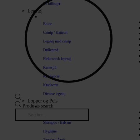
Til killinger
Legetøj
Bolde
Catnip / Katteurt
Legetøj med catnip
Drillepind
Elektronisk legetøj
Kattespil
Kradsebræt
Kradsetræ
Diverse legetøj
Lopper og Pels
Products search
Naturlige loppemidler
Shampoo / Balsam
Hygiejne