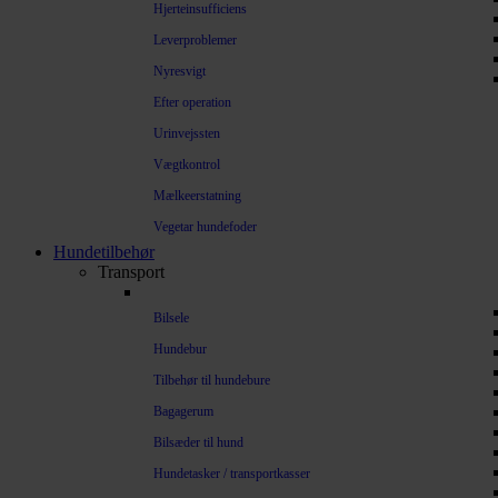
Hjerteinsufficiens
Leverproblemer
Nyresvigt
Efter operation
Urinvejssten
Vægtkontrol
Mælkeerstatning
Vegetar hundefoder
Hundetilbehør
Transport
Bilsele
Hundebur
Tilbehør til hundebure
Bagagerum
Bilsæder til hund
Hundetasker / transportkasser