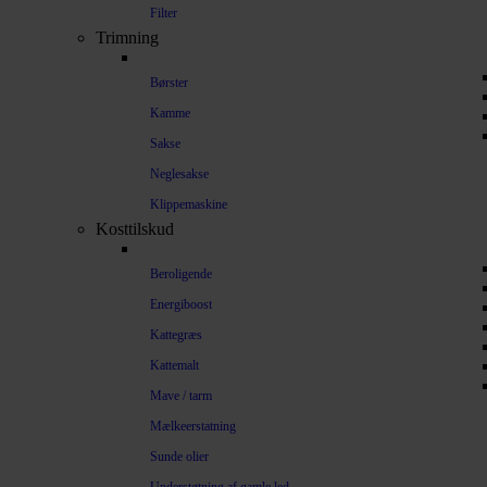
Filter
Trimning
Børster
Kamme
Sakse
Neglesakse
Klippemaskine
Kosttilskud
Beroligende
Energiboost
Kattegræs
Kattemalt
Mave / tarm
Mælkeerstatning
Sunde olier