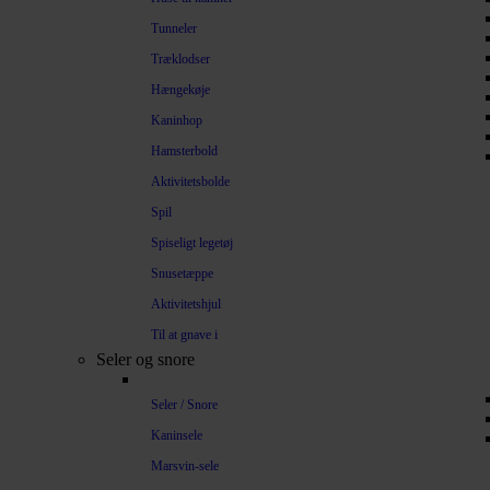
Tunneler
Træklodser
Hængekøje
Kaninhop
Hamsterbold
Aktivitetsbolde
Spil
Spiseligt legetøj
Snusetæppe
Aktivitetshjul
Til at gnave i
Seler og snore
Seler / Snore
Kaninsele
Marsvin-sele