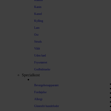
Kalkun
Kanin
Kamel
Kylling
Lam
Ost
Struds
Vildt
Uden kød
Frysetørret
Godbidstaske
Specialkost
Bevægelsesapparatet
Fordøjelse
Allergi
Glutenfri hundefoder