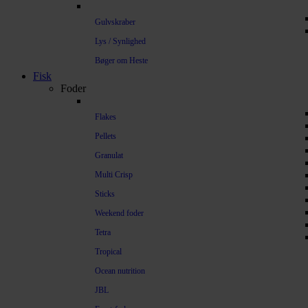
Gulvskraber
Lys / Synlighed
Bøger om Heste
Fisk
Foder
Flakes
Pellets
Granulat
Multi Crisp
Sticks
Weekend foder
Tetra
Tropical
Ocean nutrition
JBL