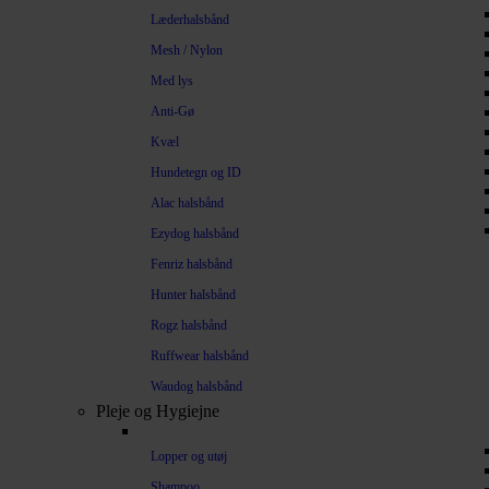
Læderhalsbånd
Mesh / Nylon
Med lys
Anti-Gø
Kvæl
Hundetegn og ID
Alac halsbånd
Ezydog halsbånd
Fenriz halsbånd
Hunter halsbånd
Rogz halsbånd
Ruffwear halsbånd
Waudog halsbånd
Pleje og Hygiejne
Lopper og utøj
Shampoo