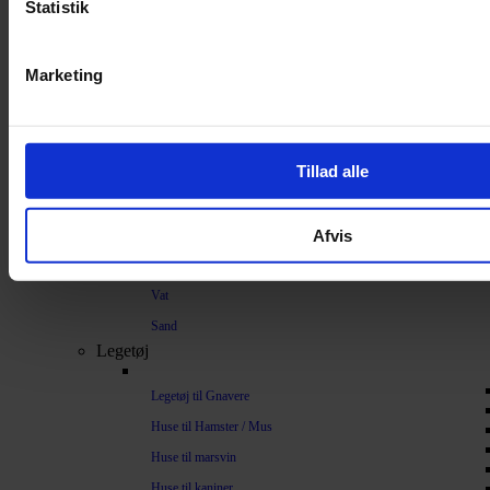
Strøelse og bundlag
Statistik
Bundlag / Strøelse
Marketing
Papirstrøelse
Hamp
Savsmuld
Tillad alle
Bark
Bommuld
Afvis
Spelt
Træpiller
Vat
Sand
Legetøj
Legetøj til Gnavere
Huse til Hamster / Mus
Huse til marsvin
Huse til kaniner