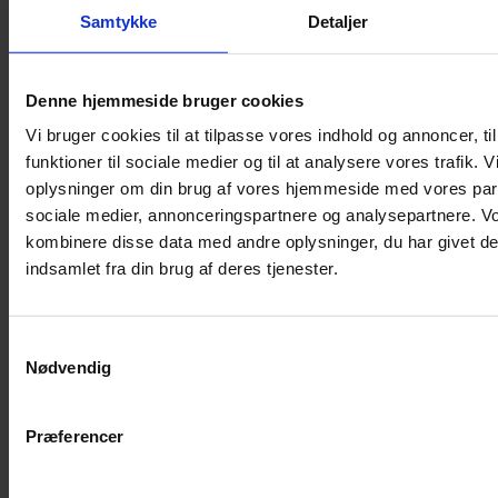
Shampoo
Samtykke
Detaljer
Bure
Musebur
Denne hjemmeside bruger cookies
Hamsterbur
Vi bruger cookies til at tilpasse vores indhold og annoncer, til
Kaninbur
funktioner til sociale medier og til at analysere vores trafik. 
Rottebur
oplysninger om din brug af vores hjemmeside med vores part
Marsvinebur
sociale medier, annonceringspartnere og analysepartnere. V
Løbegård
kombinere disse data med andre oplysninger, du har givet de
Overdækning løbegård
indsamlet fra din brug af deres tjenester.
Indretning til bure
Legepladser til bure
Samtykkevalg
Senge til gnavere
Nødvendig
Stiger til bure
Reservedele til bure
Præferencer
Clips til bure
Transportkasse