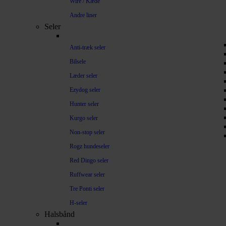
Wire / Kæde
Andre liner
Seler
Anti-træk seler
Bilsele
Læder seler
Ezydog seler
Hunter seler
Kurgo seler
Non-stop seler
Rogz hundeseler
Red Dingo seler
Ruffwear seler
Tre Ponti seler
H-seler
Halsbånd