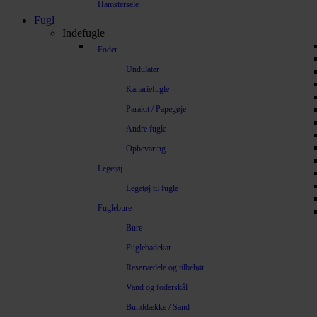
Hamstersele
Fugl
Indefugle
Foder
Undulater
Kanariefugle
Parakit / Papegøje
Andre fugle
Opbevaring
Legetøj
Legetøj til fugle
Fuglebure
Bure
Fuglebadekar
Reservedele og tilbehør
Vand og foderskål
Bunddække / Sand