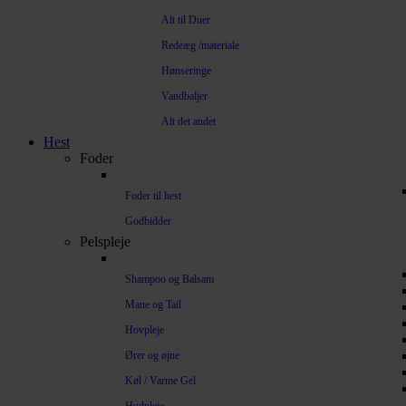
Alt til Duer
Redeæg /materiale
Hønseringe
Vandbaljer
Alt det andet
Hest
Foder
Foder til hest
Godbidder
Pelspleje
Shampoo og Balsam
Mane og Tail
Hovpleje
Ører og øjne
Køl / Varme Gel