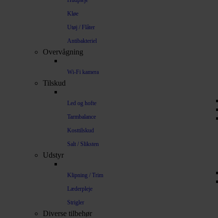
Hudpleje
Kløe
Utøj / Flåter
Antibakteriel
Overvågning
Wi-Fi kamera
Tilskud
Led og hofte
Tarmbalance
Kosttilskud
Salt / Sliksten
Udstyr
Klipning / Trim
Læderpleje
Strigler
Diverse tilbehør