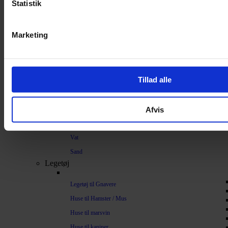
Strøelse og bundlag
Statistik
Bundlag / Strøelse
Marketing
Papirstrøelse
Hamp
Savsmuld
Tillad alle
Bark
Bommuld
Afvis
Spelt
Træpiller
Vat
Sand
Legetøj
Legetøj til Gnavere
Huse til Hamster / Mus
Huse til marsvin
Huse til kaniner