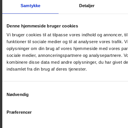
Shampoo
Samtykke
Detaljer
Bure
Musebur
Denne hjemmeside bruger cookies
Hamsterbur
Vi bruger cookies til at tilpasse vores indhold og annoncer, til
Kaninbur
funktioner til sociale medier og til at analysere vores trafik. 
Rottebur
oplysninger om din brug af vores hjemmeside med vores part
Marsvinebur
sociale medier, annonceringspartnere og analysepartnere. V
Løbegård
kombinere disse data med andre oplysninger, du har givet de
Overdækning løbegård
indsamlet fra din brug af deres tjenester.
Indretning til bure
Legepladser til bure
Samtykkevalg
Senge til gnavere
Nødvendig
Stiger til bure
Reservedele til bure
Præferencer
Clips til bure
Transportkasse