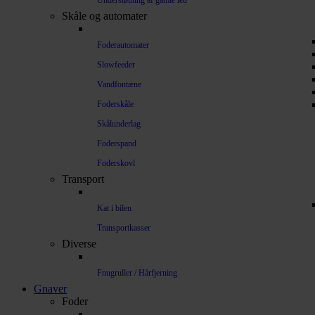
Understøtning af gamle led
Skåle og automater
Foderautomater
Slowfeeder
Vandfontæne
Foderskåle
Skålunderlag
Foderspand
Foderskovl
Transport
Kat i bilen
Transportkasser
Diverse
Fnugruller / Hårfjerning
Gnaver
Foder