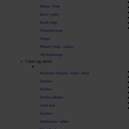
Madras / Pude
Kurve / puder
Runde senge
Firkantede senge
Tæpper
Memory Foam – Luksus
Alle hundesenge
Liner og snore
Hundesnor Neopren / Nylon / Mesh
Elastiske
Flexliner
Flexliner tilbehør
Læder liner
Sporliner
Støddæmper / splitter