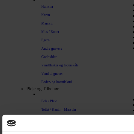
Hamster
Kanin
Marsvin
Mus / Rotter
Egern
Andre gnavere
Godbidder
Vandflasker og foderskåle
Vand til gnaver
Foder- og kosttilskud
Pleje og Tilbehør
Pels / Pleje
Toilet / Kanin – Marsvin
Toilet Hamster
Børste / Kam