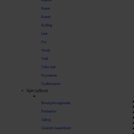
Kalkun
Kanin
Kamel
Kylling
Lam
Ost
Struds
Vildt
Uden kød
Frysetørret
Godbidstaske
Specialkost
Bevægelsesapparatet
Fordøjelse
Allergi
Glutenfri hundefoder