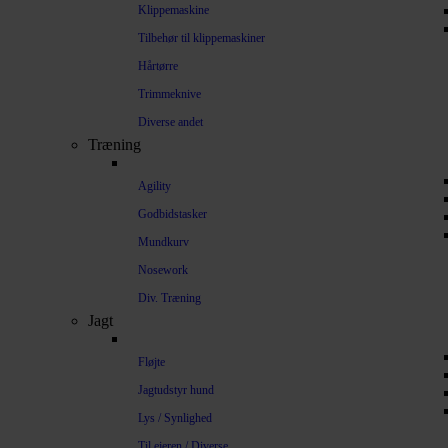
Klippemaskine
Tilbehør til klippemaskiner
Hårtørre
Trimmeknive
Diverse andet
Træning
Agility
Godbidstasker
Mundkurv
Nosework
Div. Træning
Jagt
Fløjte
Jagtudstyr hund
Lys / Synlighed
Til ejeren / Diverse