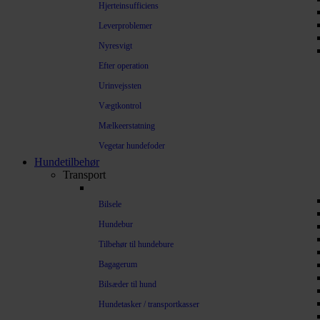
Hjerteinsufficiens
Leverproblemer
Nyresvigt
Efter operation
Urinvejssten
Vægtkontrol
Mælkeerstatning
Vegetar hundefoder
Hundetilbehør
Transport
Bilsele
Hundebur
Tilbehør til hundebure
Bagagerum
Bilsæder til hund
Hundetasker / transportkasser