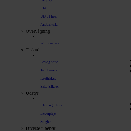
Hudpleje
Kløe
Utøj / Flåter
Antibakteriel
Overvågning
Wi-Fi kamera
Tilskud
Led og hofte
Tarmbalance
Kosttilskud
Salt / Sliksten
Udstyr
Klipning / Trim
Læderpleje
Strigler
Diverse tilbehør