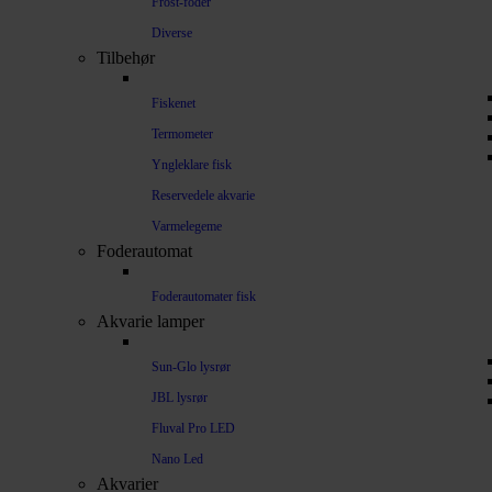
Frost-foder
Diverse
Tilbehør
Fiskenet
Termometer
Yngleklare fisk
Reservedele akvarie
Varmelegeme
Foderautomat
Foderautomater fisk
Akvarie lamper
Sun-Glo lysrør
JBL lysrør
Fluval Pro LED
Nano Led
Akvarier