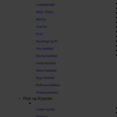
Læderhalsbånd
Mesh / Nylon
Med lys
Anti-Gø
Kvæl
Hundetegn og ID
Alac halsbånd
Ezydog halsbånd
Fenriz halsbånd
Hunter halsbånd
Rogz halsbånd
Ruffwear halsbånd
Waudog halsbånd
Pleje og Hygiejne
Lopper og utøj
Shampoo