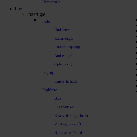
Hamstersele
Fugl
Indefugle
Foder
Undulater
Kanariefugle
Parakit / Papegøje
Andre fugle
Opbevaring
Legetøj
Legetøj til fugle
Fuglebure
Bure
Fuglebadekar
Reservedele og tilbehør
Vand og foderskål
Bunddække / Sand