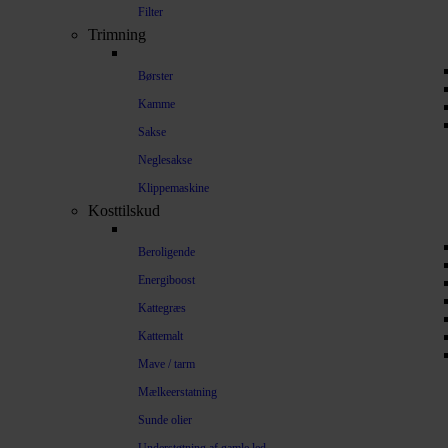
Filter
Trimning
Børster
Kamme
Sakse
Neglesakse
Klippemaskine
Kosttilskud
Beroligende
Energiboost
Kattegræs
Kattemalt
Mave / tarm
Mælkeerstatning
Sunde olier