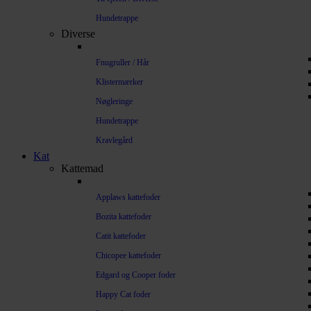
Hundetrappe
Diverse
Fnugruller / Hår
Klistermærker
Nøgleringe
Hundetrappe
Kravlegård
Kat
Kattemad
Applaws kattefoder
Bozita kattefoder
Catit kattefoder
Chicopee kattefoder
Edgard og Cooper foder
Happy Cat foder