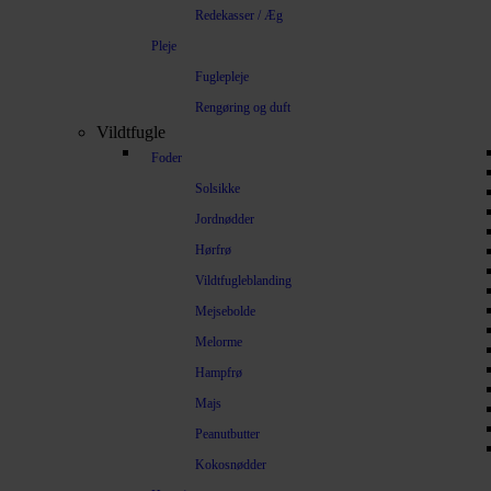
Redekasser / Æg
Pleje
Fuglepleje
Rengøring og duft
Vildtfugle
Foder
Solsikke
Jordnødder
Hørfrø
Vildtfugleblanding
Mejsebolde
Melorme
Hampfrø
Majs
Peanutbutter
Kokosnødder