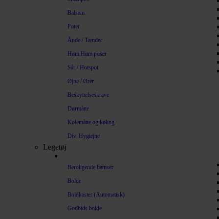
Balsam
Poter
Ånde / Tænder
Høm Høm poser
Sår / Hotspot
Øjne / Ører
Beskyttelseskrave
Dørmåtte
Kølemåtte og køling
Div. Hygiejne
Legetøj
Beroligende bamser
Bolde
Boldkaster (Automatisk)
Godbids bolde