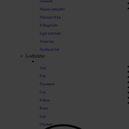
Leonardo
Miamor kattepiller
Dåsemad til kat
Killingefoder
Light kattefoder
Senior kat
Steriliseret kat
Godbidder
And
Fisk
Frysetørret
Gris
Kalkun
Kanin
Lam
Oksekød