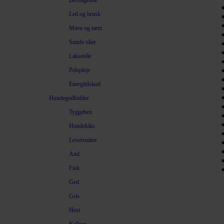
Beroligende
Led og brusk
Mave og tarm
Sunde olier
Lakseolie
Pelspleje
Energitilskud
Hundegodbidder
Tyggeben
Hundekiks
Leversnitter
And
Fisk
Ged
Gris
Hest