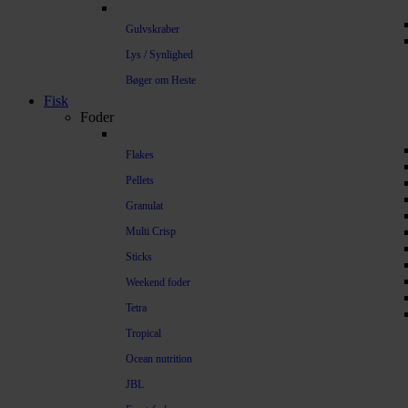
Gulvskraber
Lys / Synlighed
Bøger om Heste
Fisk
Foder
Flakes
Pellets
Granulat
Multi Crisp
Sticks
Weekend foder
Tetra
Tropical
Ocean nutrition
JBL