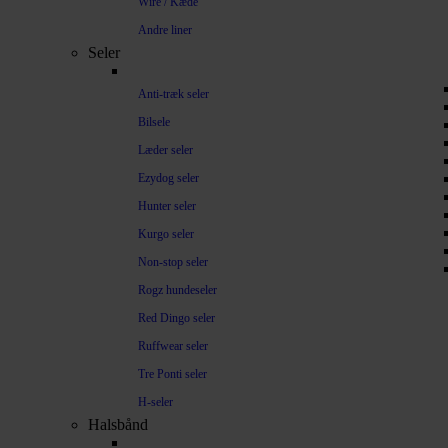
Wire / Kæde
Andre liner
Seler
Anti-træk seler
Bilsele
Læder seler
Ezydog seler
Hunter seler
Kurgo seler
Non-stop seler
Rogz hundeseler
Red Dingo seler
Ruffwear seler
Tre Ponti seler
H-seler
Halsbånd