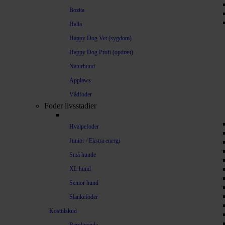
Bozita
Halla
Happy Dog Vet (sygdom)
Happy Dog Profi (opdræt)
Naturhund
Applaws
Vådfoder
Foder livsstadier
Hvalpefoder
Junior / Ekstra energi
Små hunde
XL hund
Senior hund
Slankefoder
Kosttilskud