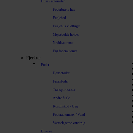
Huse / automater
Foderbræt / hus
Fuglebad
Fuglehus vildtfugle
Mejsebolde holder
Nøddeautomat
Frø foderautomat
Fjerkræ
Foder
Hønsefoder
Fasanfoder
Transportkasser
Andre fugle
Kosttilskud / Utøj
Foderautomater / Vand
Varmelegeme vandtrug
Diverse