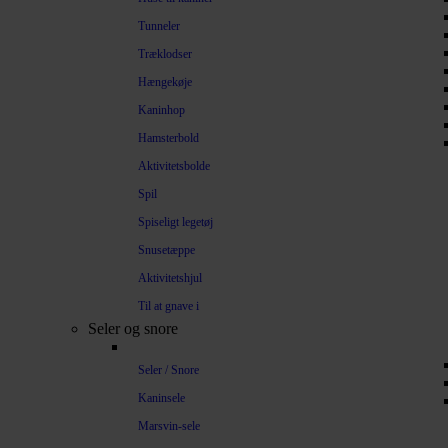
Tunneler
Træklodser
Hængekøje
Kaninhop
Hamsterbold
Aktivitetsbolde
Spil
Spiseligt legetøj
Snusetæppe
Aktivitetshjul
Til at gnave i
Seler og snore
Seler / Snore
Kaninsele
Marsvin-sele