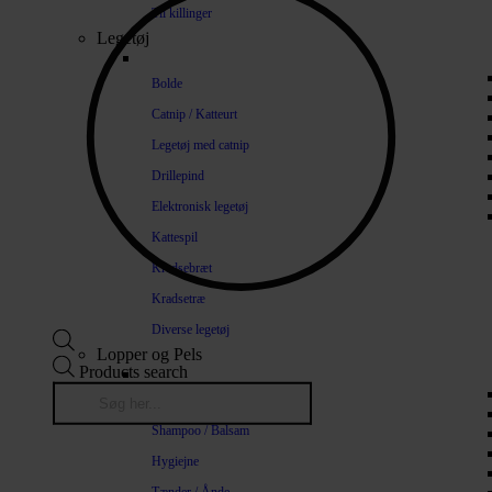
Til killinger
Legetøj
Bolde
Catnip / Katteurt
Legetøj med catnip
Drillepind
Elektronisk legetøj
Kattespil
Kradsebræt
Kradsetræ
Diverse legetøj
Lopper og Pels
Products search
Naturlige loppemidler
Shampoo / Balsam
Hygiejne