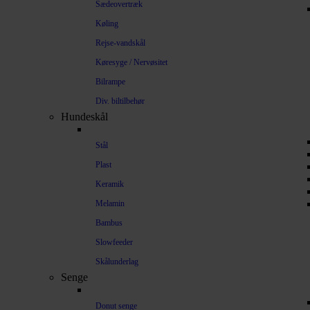
Sædeovertræk
Køling
Rejse-vandskål
Køresyge / Nervøsitet
Bilrampe
Div. biltilbehør
Hundeskål
Stål
Plast
Keramik
Melamin
Bambus
Slowfeeder
Skålunderlag
Senge
Donut senge