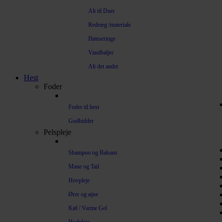
Alt til Duer
Redeæg /materiale
Hønseringe
Vandbaljer
Alt det andet
Hest
Foder
Foder til hest
Godbidder
Pelspleje
Shampoo og Balsam
Mane og Tail
Hovpleje
Ører og øjne
Køl / Varme Gel