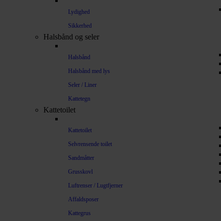
Lydighed
Sikkerhed
Halsbånd og seler
Halsbånd
Halsbånd med lys
Seler / Liner
Kattetegn
Kattetoilet
Kattetoilet
Selvrensende toilet
Sandmåtter
Grusskovl
Luftrenser / Lugtfjerner
Affaldsposer
Kattegrus