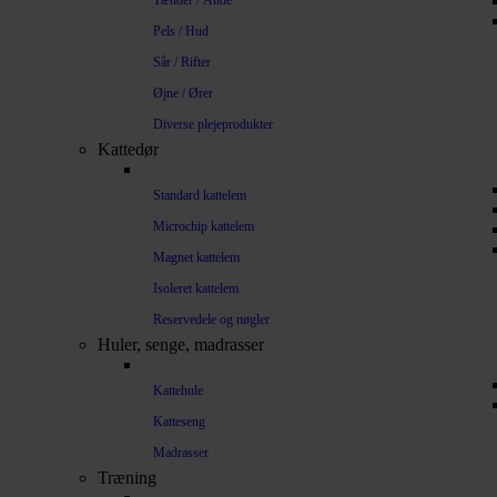
Tænder / Ånde
Pels / Hud
Sår / Rifter
Øjne / Ører
Diverse plejeprodukter
Kattedør
Standard kattelem
Microchip kattelem
Magnet kattelem
Isoleret kattelem
Reservedele og nøgler
Huler, senge, madrasser
Kattehule
Katteseng
Madrasser
Træning