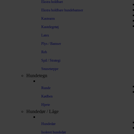
Ekstra holdbart
Ekstra holdbare hundebamser
Kastearm
Kastelegetøj
Latex
Plys / Bamser
Reb
Spil / Strategi
Snusetæppe
Hundetegn
Runde
Kødben
Hjerte
Hundedør / Låge
Hundedør
Isoleret hundedør