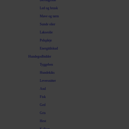
Beroligende
Led og brusk
Mave og tarm
Sunde olier
Lakseolie
Pelspleje
Energitilskud
Hundegodbidder
Tyggeben
Hundekiks
Leversnitter
And
Fisk
Ged
Gris
Hest