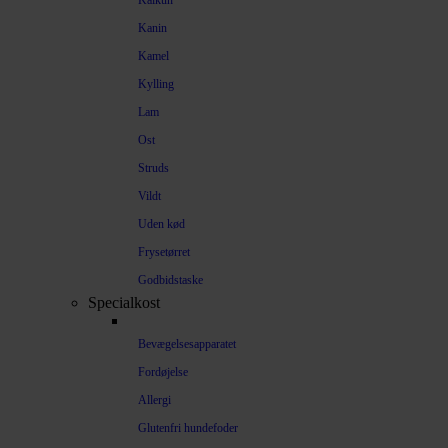
Kalkun
Kanin
Kamel
Kylling
Lam
Ost
Struds
Vildt
Uden kød
Frysetørret
Godbidstaske
Specialkost
Bevægelsesapparatet
Fordøjelse
Allergi
Glutenfri hundefoder