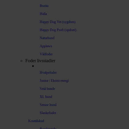
Bozita
Halla
Happy Dog Vet (sygdom)
Happy Dog Profi (opdræt)
Naturhund
Applaws
Vådfoder
Foder livsstadier
Hvalpefoder
Junior / Ekstra energi
Små hunde
XL hund
Senior hund
Slankefoder
Kosttilskud