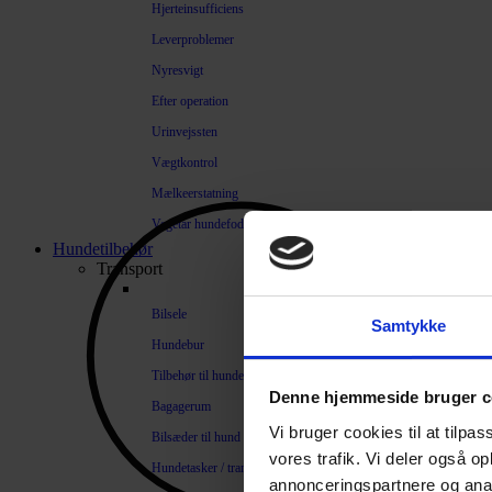
Hjerteinsufficiens
Leverproblemer
Nyresvigt
Efter operation
Urinvejssten
Vægtkontrol
Mælkeerstatning
Vegetar hundefoder
Hundetilbehør
Transport
Bilsele
Samtykke
Hundebur
Tilbehør til hundebure
Denne hjemmeside bruger c
Bagagerum
Vi bruger cookies til at tilpas
Bilsæder til hund
vores trafik. Vi deler også 
Hundetasker / transportkasser
annonceringspartnere og anal