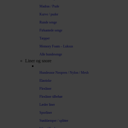
Madras / Pude
Kurve / puder
Runde senge
Firkantede senge
Tæpper
Memory Foam – Luksus
Alle hundesenge
Liner og snore
Hundesnor Neopren / Nylon / Mesh
Elastiske
Flexliner
Flexliner tilbehør
Læder liner
Sporliner
Støddæmper / splitter