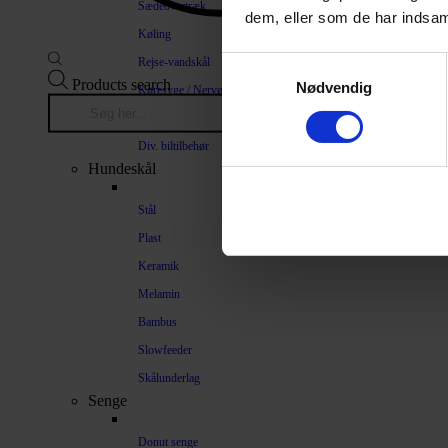
Sædeovertræk
dem, eller som de har indsaml
Køling
Rejse-vandskål
Samtykkevalg
Products search
Nødvendig
Køresyge / Nervøsitet
Bilrampe
Div. biltilbehør
Hundeskål
Stål
Plast
Keramik
Melamin
Bambus
Slowfeeder
Skålunderlag
Senge
Donut senge