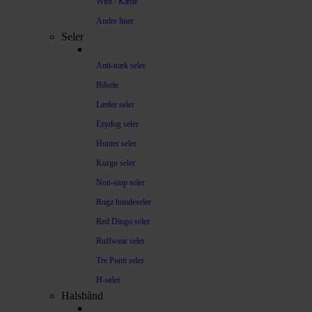
Wire / Kæde
Andre liner
Seler
Anti-træk seler
Bilsele
Læder seler
Ezydog seler
Hunter seler
Kurgo seler
Non-stop seler
Rogz hundeseler
Red Dingo seler
Ruffwear seler
Tre Ponti seler
H-seler
Halsbånd