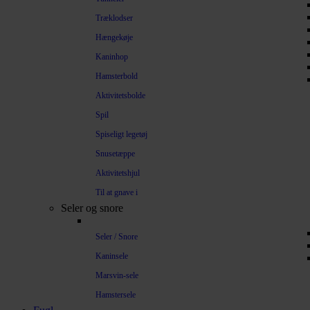
Træklodser
Hængekøje
Kaninhop
Hamsterbold
Aktivitetsbolde
Spil
Spiseligt legetøj
Snusetæppe
Aktivitetshjul
Til at gnave i
Seler og snore
Seler / Snore
Kaninsele
Marsvin-sele
Hamstersele