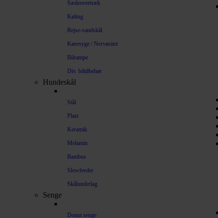
Sædeovertræk
Køling
Rejse-vandskål
Køresyge / Nervøsitet
Bilrampe
Div. biltilbehør
Hundeskål
Stål
Plast
Keramik
Melamin
Bambus
Slowfeeder
Skålunderlag
Senge
Donut senge