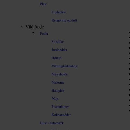
Pleje
Fuglepleje
Rengøring og duft
Vildtfugle
Foder
Solsikke
Jordnødder
Hørfrø
Vildtfugleblanding
Mejsebolde
Melorme
Hampfrø
Majs
Peanutbutter
Kokosnødder
Huse / automater