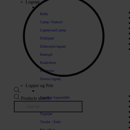
Legetøj
Bolde
Catnip / Katteurt
Legetøj med catnip
Drillepind
Elektronisk legetøj
Kattespil
Kradsebræt
Kradsetræ
Diverse legetøj
Lopper og Pels
Naturlige loppemidler
Products search
Shampoo / Balsam
Hygiejne
Tænder / Ånde