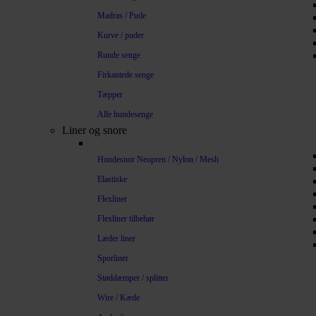
Madras / Pude
Kurve / puder
Runde senge
Firkantede senge
Tæpper
Alle hundesenge
Liner og snore
Hundesnor Neopren / Nylon / Mesh
Elastiske
Flexliner
Flexliner tilbehør
Læder liner
Sporliner
Støddæmper / splitter
Wire / Kæde