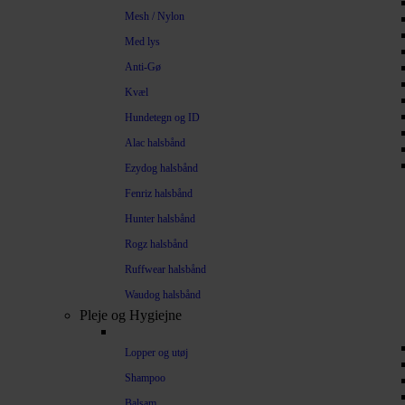
Mesh / Nylon
Med lys
Anti-Gø
Kvæl
Hundetegn og ID
Alac halsbånd
Ezydog halsbånd
Fenriz halsbånd
Hunter halsbånd
Rogz halsbånd
Ruffwear halsbånd
Waudog halsbånd
Pleje og Hygiejne
Lopper og utøj
Shampoo
Balsam