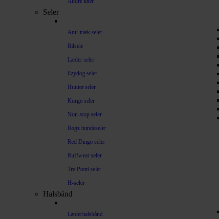
Andre liner
Seler
Anti-træk seler
Bilsele
Læder seler
Ezydog seler
Hunter seler
Kurgo seler
Non-stop seler
Rogz hundeseler
Red Dingo seler
Ruffwear seler
Tre Ponti seler
H-seler
Halsbånd
Læderhalsbånd