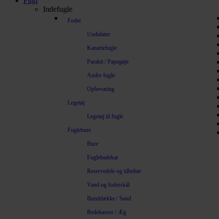
Fugl
Indefugle
Foder
Undulater
Kanariefugle
Parakit / Papegøje
Andre fugle
Opbevaring
Legetøj
Legetøj til fugle
Fuglebure
Bure
Fuglebadekar
Reservedele og tilbehør
Vand og foderskål
Bunddække / Sand
Redekasser / Æg