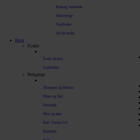
Redeæg /materiale
Hønseringe
Vandbaljer
Alt det andet
Hest
Foder
Foder til hest
Godbidder
Pelspleje
Shampoo og Balsam
Mane og Tail
Hovpleje
Ører og øjne
Køl / Varme Gel
Hudpleje