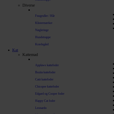
Diverse
Fnugruller / Hår
Klistermærker
Nøgleringe
Hundetrappe
Kravlegård
Kat
Kattemad
Applaws kattefoder
Bozita kattefoder
Catit kattefoder
Chicopee kattefoder
Edgard og Cooper foder
Happy Cat foder
Leonardo