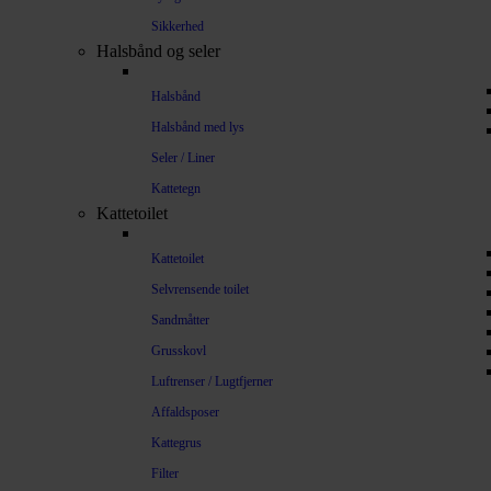
Sikkerhed
Halsbånd og seler
Halsbånd
Halsbånd med lys
Seler / Liner
Kattetegn
Kattetoilet
Kattetoilet
Selvrensende toilet
Sandmåtter
Grusskovl
Luftrenser / Lugtfjerner
Affaldsposer
Kattegrus
Filter