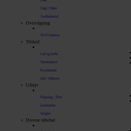
Kløe
Utøj / Flåter
Antibakteriel
Overvågning
Wi-Fi kamera
Tilskud
Led og hofte
Tarmbalance
Kosttilskud
Salt / Sliksten
Udstyr
Klipning / Trim
Læderpleje
Strigler
Diverse tilbehør