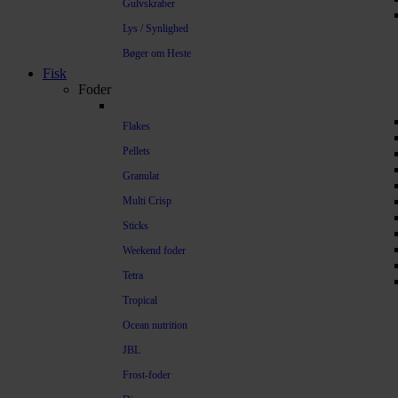
Gulvskraber
Lys / Synlighed
Bøger om Heste
Fisk
Foder
Flakes
Pellets
Granulat
Multi Crisp
Sticks
Weekend foder
Tetra
Tropical
Ocean nutrition
JBL
Frost-foder