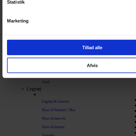
Statistik
Bundlag / Strøelse
Papirstrøelse
Marketing
Hamp
Savsmuld
Bark
Tillad alle
Bommuld
Spelt
Afvis
Træpiller
Vat
Sand
Legetøj
Legetøj til Gnavere
Huse til Hamster / Mus
Huse til marsvin
Huse til kaniner
Tunneler