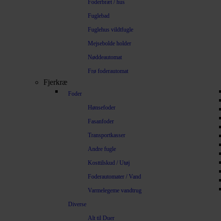
Foderbræt / hus
Fuglebad
Fuglehus vildtfugle
Mejsebolde holder
Nøddeautomat
Frø foderautomat
Fjerkræ
Foder
Hønsefoder
Fasanfoder
Transportkasser
Andre fugle
Kosttilskud / Utøj
Foderautomater / Vand
Varmelegeme vandtrug
Diverse
Alt til Duer