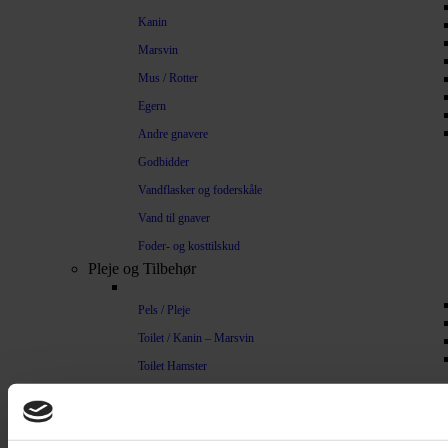
Kanin
Marsvin
Mus / Rotter
Egern
Andre gnavere
Godbidder
Vandflasker og foderskåle
Vand til gnaver
Foder- og kosttilskud
Pleje og Tilbehør
Pels / Pleje
Toilet / Kanin – Marsvin
Toilet Hamster
Børste / Kam
Shampoo
Bure