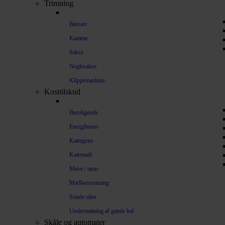
Trimning
Børster
Kamme
Sakse
Neglesakse
Klippemaskine
Kosttilskud
Beroligende
Energiboost
Kattegræs
Kattemalt
Mave / tarm
Mælkeerstatning
Sunde olier
Understøtning af gamle led
Skåle og automater