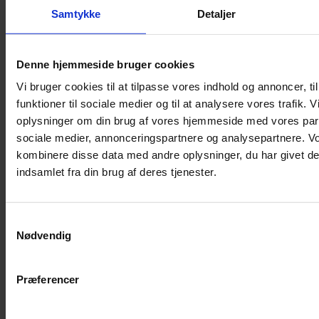
Samtykke
Detaljer
Musebur
Hamsterbur
Denne hjemmeside bruger cookies
Kaninbur
Vi bruger cookies til at tilpasse vores indhold og annoncer, til
Rottebur
funktioner til sociale medier og til at analysere vores trafik. 
Marsvinebur
oplysninger om din brug af vores hjemmeside med vores part
Løbegård
sociale medier, annonceringspartnere og analysepartnere. V
Overdækning løbegård
kombinere disse data med andre oplysninger, du har givet de
Indretning til bure
indsamlet fra din brug af deres tjenester.
Legepladser til bure
Senge til gnavere
Samtykkevalg
Stiger til bure
Nødvendig
Reservedele til bure
Clips til bure
Præferencer
Transportkasse
Strøelse og bundlag