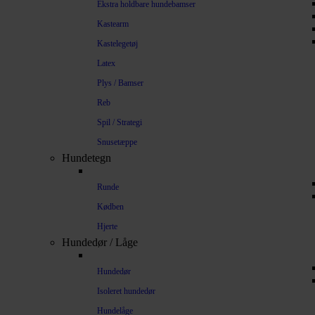
Ekstra holdbare hundebamser
Kastearm
Kastelegetøj
Latex
Plys / Bamser
Reb
Spil / Strategi
Snusetæppe
Hundetegn
Runde
Kødben
Hjerte
Hundedør / Låge
Hundedør
Isoleret hundedør
Hundelåge