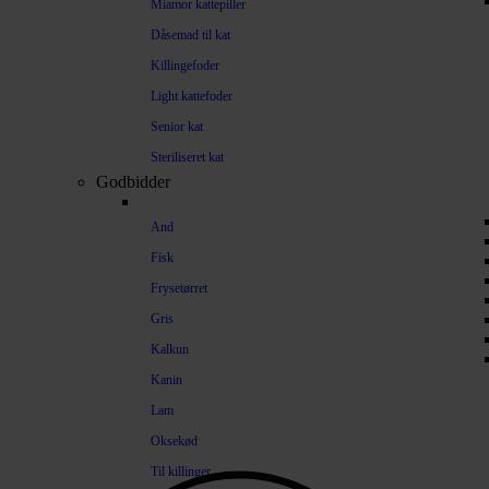
Miamor kattepiller
Dåsemad til kat
Killingefoder
Light kattefoder
Senior kat
Steriliseret kat
Godbidder
And
Fisk
Frysetørret
Gris
Kalkun
Kanin
Lam
Oksekød
Til killinger