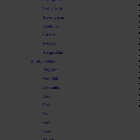
Beroligende
Led og brusk
Mave og tarm
Sunde olier
Lakseolie
Pelspleje
Energitilskud
Hundegodbidder
Tyggeben
Hundekiks
Leversnitter
And
Fisk
Ged
Gris
Hest