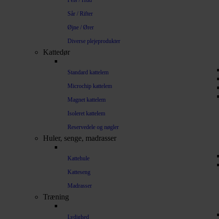
Pels / Hud
Sår / Rifter
Øjne / Ører
Diverse plejeprodukter
Kattedør
Standard kattelem
Microchip kattelem
Magnet kattelem
Isoleret kattelem
Reservedele og nøgler
Huler, senge, madrasser
Kattehule
Katteseng
Madrasser
Træning
Lydighed