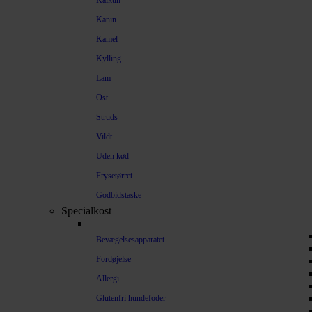
Kalkun
Kanin
Kamel
Kylling
Lam
Ost
Struds
Vildt
Uden kød
Frysetørret
Godbidstaske
Specialkost
Bevægelsesapparatet
Fordøjelse
Allergi
Glutenfri hundefoder