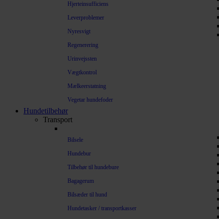
Hjerteinsufficiens
Leverproblemer
Nyresvigt
Regenerering
Urinvejssten
Vægtkontrol
Mælkeerstatning
Vegetar hundefoder
Hundetilbehør
Transport
Bilsele
Hundebur
Tilbehør til hundebure
Bagagerum
Bilsæder til hund
Hundetasker / transportkasser