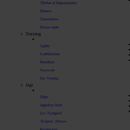
Tilbehør til klippemaskiner
Hårtørre
Trimmeknive
Diverse andet
Træning
Agility
Godbidstasker
Mundkurv
Nosework
Div. Træning
Jagt
Fløjte
Jagtudstyr hund
Lys / Synlighed
Til ejeren / Diverse
Hundetrappe