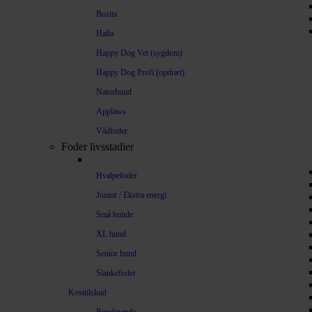
Bozita
Halla
Happy Dog Vet (sygdom)
Happy Dog Profi (opdræt)
Naturhund
Applaws
Vådfoder
Foder livsstadier
Hvalpefoder
Junior / Ekstra energi
Små hunde
XL hund
Senior hund
Slankefoder
Kosttilskud