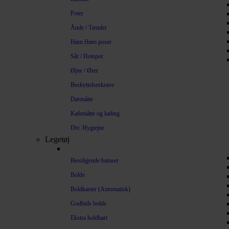
Poter
Ånde / Tænder
Høm Høm poser
Sår / Hotspot
Øjne / Ører
Beskyttelseskrave
Dørmåtte
Kølemåtte og køling
Div. Hygiejne
Legetøj
Beroligende bamser
Bolde
Boldkaster (Automatisk)
Godbids bolde
Ekstra holdbart