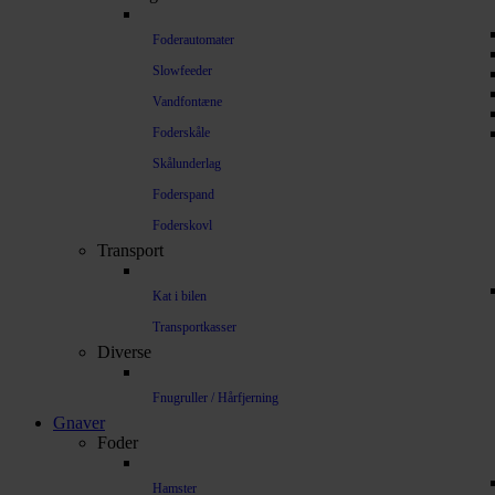
Foderautomater
Slowfeeder
Vandfontæne
Foderskåle
Skålunderlag
Foderspand
Foderskovl
Transport
Kat i bilen
Transportkasser
Diverse
Fnugruller / Hårfjerning
Gnaver
Foder
Hamster