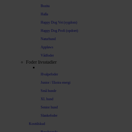
Bozita
Halla
Happy Dog Vet (sygdom)
Happy Dog Profi (opdræt)
Naturhund
Applaws
Vådfoder
Foder livsstadier
Hvalpefoder
Junior / Ekstra energi
Små hunde
XL hund
Senior hund
Slankefoder
Kosttilskud