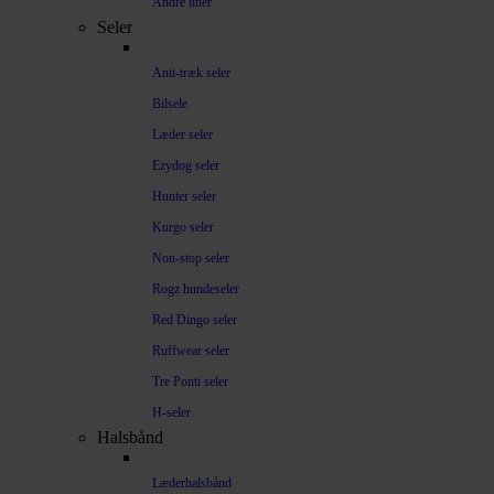
Andre liner
Seler
Anti-træk seler
Bilsele
Læder seler
Ezydog seler
Hunter seler
Kurgo seler
Non-stop seler
Rogz hundeseler
Red Dingo seler
Ruffwear seler
Tre Ponti seler
H-seler
Halsbånd
Læderhalsbånd