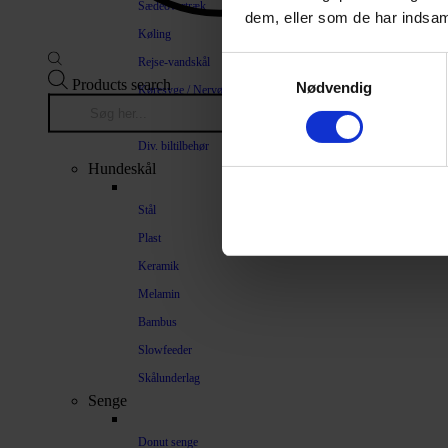
Sædeovertræk
dem, eller som de har indsaml
Køling
Rejse-vandskål
Samtykkevalg
Products search
Nødvendig
Køresyge / Nervøsitet
Bilrampe
Div. biltilbehør
Hundeskål
Stål
Plast
Keramik
Melamin
Bambus
Slowfeeder
Skålunderlag
Senge
Donut senge