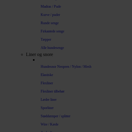
Madras / Pude
Kurve / puder
Runde senge
Firkantede senge
Tæpper
Alle hundesenge
Liner og snore
Hundesnor Neopren / Nylon / Mesh
Elastiske
Flexliner
Flexliner tilbehør
Læder liner
Sporliner
Støddæmper / splitter
Wire / Kæde