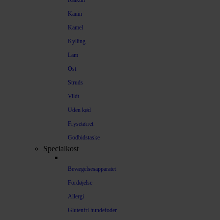
Kalkun
Kanin
Kamel
Kylling
Lam
Ost
Struds
Vildt
Uden kød
Frysetørret
Godbidstaske
Specialkost
Bevægelsesapparatet
Fordøjelse
Allergi
Glutenfri hundefoder