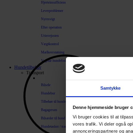
Hjerteinsufficiens
Leverproblemer
Nyresvigt
Efter operation
Urinvejssten
Vægtkontrol
Mælkeerstatning
Vegetar hundefoder
Hundetilbehør
Transport
Bilsele
Samtykke
Hundebur
Tilbehør til hundebure
Denne hjemmeside bruger c
Bagagerum
Vi bruger cookies til at tilpas
Bilsæder til hund
vores trafik. Vi deler også 
Hundetasker / transportkasser
annonceringspartnere og anal