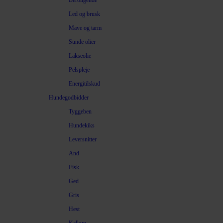
Beroligende
Led og brusk
Mave og tarm
Sunde olier
Lakseolie
Pelspleje
Energitilskud
Hundegodbidder
Tyggeben
Hundekiks
Leversnitter
And
Fisk
Ged
Gris
Hest