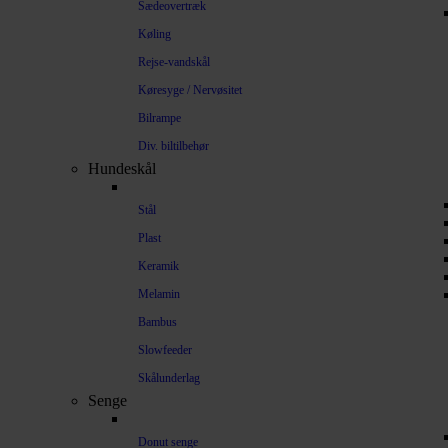
Sædeovertræk
Køling
Rejse-vandskål
Køresyge / Nervøsitet
Bilrampe
Div. biltilbehør
Hundeskål
Stål
Plast
Keramik
Melamin
Bambus
Slowfeeder
Skålunderlag
Senge
Donut senge