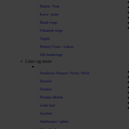
Madras / Pude
Kurve / puder
Runde senge
Firkantede senge
Tæpper
Memory Foam – Luksus
Alle hundesenge
Liner og snore
Hundesnor Neopren / Nylon / Mesh
Elastiske
Flexliner
Flexliner tilbehør
Læder liner
Sporliner
Støddæmper / splitter