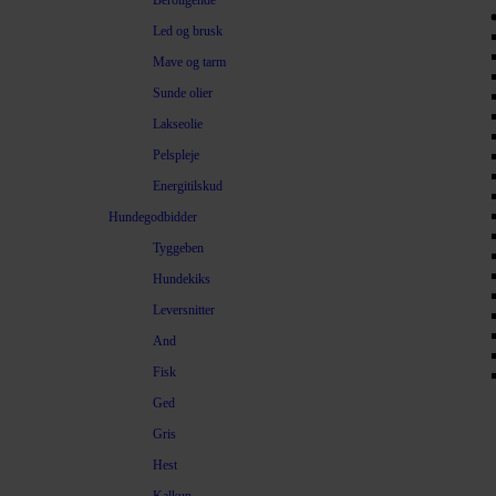
Beroligende
Led og brusk
Mave og tarm
Sunde olier
Lakseolie
Pelspleje
Energitilskud
Hundegodbidder
Tyggeben
Hundekiks
Leversnitter
And
Fisk
Ged
Gris
Hest