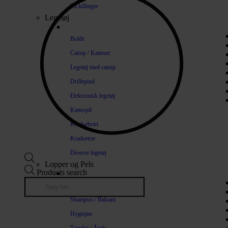
Til killinger
Legetøj
Bolde
Catnip / Katteurt
Legetøj med catnip
Drillepind
Elektronisk legetøj
Kattespil
Kradsebræt
Kradsetræ
Diverse legetøj
Lopper og Pels
Products search
Naturlige loppemidler
Shampoo / Balsam
Hygiejne