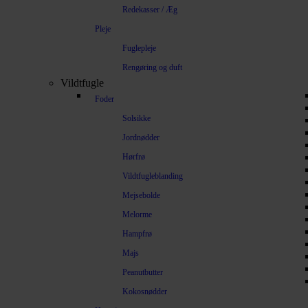
Redekasser / Æg
Pleje
Fuglepleje
Rengøring og duft
Vildtfugle
Foder
Solsikke
Jordnødder
Hørfrø
Vildtfugleblanding
Mejsebolde
Melorme
Hampfrø
Majs
Peanutbutter
Kokosnødder