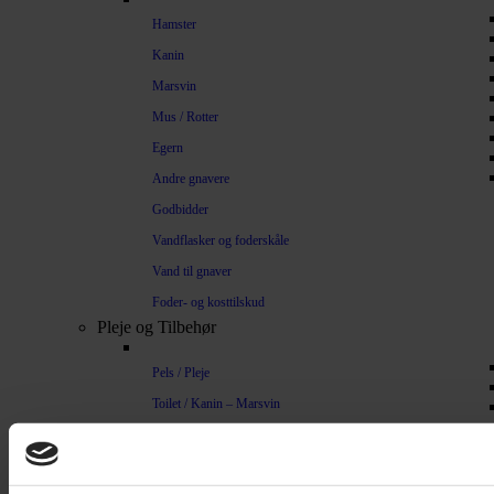
Hamster
Kanin
Marsvin
Mus / Rotter
Egern
Andre gnavere
Godbidder
Vandflasker og foderskåle
Vand til gnaver
Foder- og kosttilskud
Pleje og Tilbehør
Pels / Pleje
Toilet / Kanin – Marsvin
Toilet Hamster
Børste / Kam