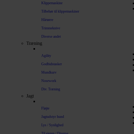
Klippemaskine
Tilbehør til klippemaskiner
Hårtørre
Trimmeknive
Diverse andet
Træning
Agility
Godbidstasker
Mundkurv
Nosework
Div. Træning
Jagt
Fløjte
Jagtudstyr hund
Lys / Synlighed
Til ejeren / Diverse