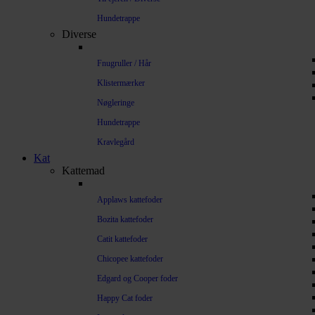
Hundetrappe
Diverse
Fnugruller / Hår
Klistermærker
Nøgleringe
Hundetrappe
Kravlegård
Kat
Kattemad
Applaws kattefoder
Bozita kattefoder
Catit kattefoder
Chicopee kattefoder
Edgard og Cooper foder
Happy Cat foder