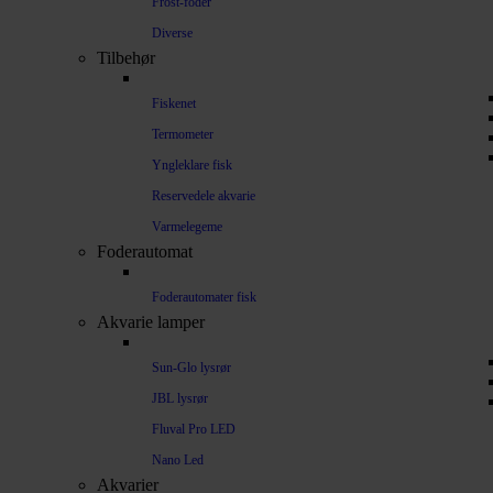
Frost-foder
Diverse
Tilbehør
Fiskenet
Termometer
Yngleklare fisk
Reservedele akvarie
Varmelegeme
Foderautomat
Foderautomater fisk
Akvarie lamper
Sun-Glo lysrør
JBL lysrør
Fluval Pro LED
Nano Led
Akvarier