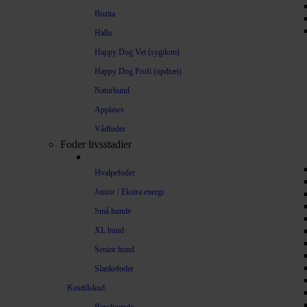
Bozita
Halla
Happy Dog Vet (sygdom)
Happy Dog Profi (opdræt)
Naturhund
Applaws
Vådfoder
Foder livsstadier
Hvalpefoder
Junior / Ekstra energi
Små hunde
XL hund
Senior hund
Slankefoder
Kosttilskud