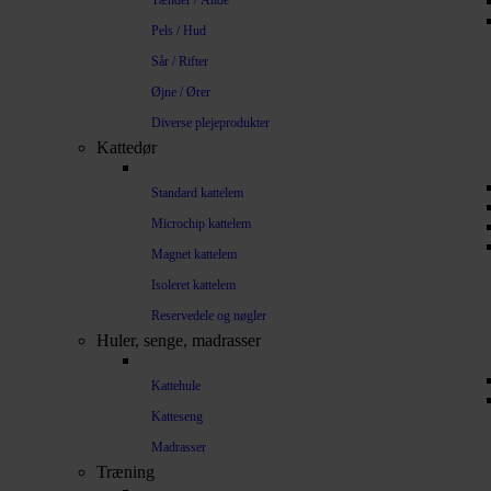
Tænder / Ånde
Pels / Hud
Sår / Rifter
Øjne / Ører
Diverse plejeprodukter
Kattedør
Standard kattelem
Microchip kattelem
Magnet kattelem
Isoleret kattelem
Reservedele og nøgler
Huler, senge, madrasser
Kattehule
Katteseng
Madrasser
Træning