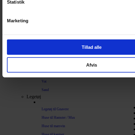
Strøelse og bundlag
Statistik
Bundlag / Strøelse
Marketing
Papirstrøelse
Hamp
Savsmuld
Tillad alle
Bark
Bommuld
Afvis
Spelt
Træpiller
Vat
Sand
Legetøj
Legetøj til Gnavere
Huse til Hamster / Mus
Huse til marsvin
Huse til kaniner