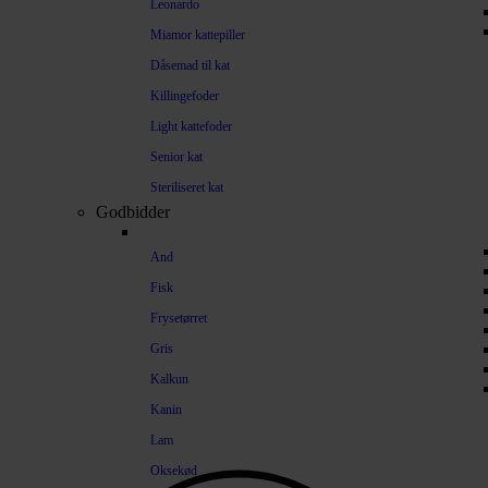
Leonardo
Miamor kattepiller
Dåsemad til kat
Killingefoder
Light kattefoder
Senior kat
Steriliseret kat
Godbidder
And
Fisk
Frysetørret
Gris
Kalkun
Kanin
Lam
Oksekød