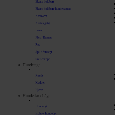
Ekstra holdbart
Ekstra holdbare hundebamser
Kastearm
Kastelegetøj
Latex
Plys / Bamser
Reb
Spil / Strategi
Snusetæppe
Hundetegn
Runde
Kødben
Hjerte
Hundedør / Låge
Hundedør
Isoleret hundedør