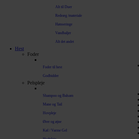
Alt til Duer
Redeæg /materiale
Hønseringe
Vandbaljer
Alt det andet
Hest
Foder
Foder til hest
Godbidder
Pelspleje
Shampoo og Balsam
Mane og Tail
Hovpleje
Ører og øjne
Køl / Varme Gel