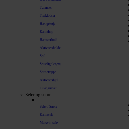
Tunneler
Træklodser
Hængekøje
Kaninhop
Hamsterbold
Aktivitetsbolde
Spil
Spiseligt legetøj
Snusetæppe
Aktivitetshjul
Til at gnave i
Seler og snore
Seler / Snore
Kaninsele
Marsvin-sele