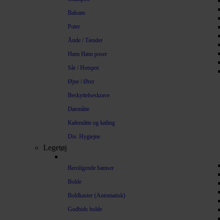
Balsam
Poter
Ånde / Tænder
Høm Høm poser
Sår / Hotspot
Øjne / Ører
Beskyttelseskrave
Dørmåtte
Kølemåtte og køling
Div. Hygiejne
Legetøj
Beroligende bamser
Bolde
Boldkaster (Automatisk)
Godbids bolde