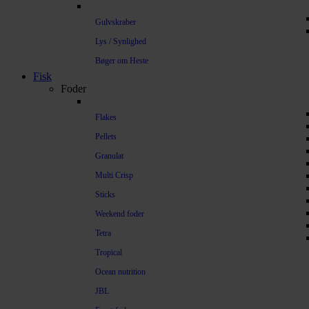
Gulvskraber
Lys / Synlighed
Bøger om Heste
Fisk
Foder
Flakes
Pellets
Granulat
Multi Crisp
Sticks
Weekend foder
Tetra
Tropical
Ocean nutrition
JBL