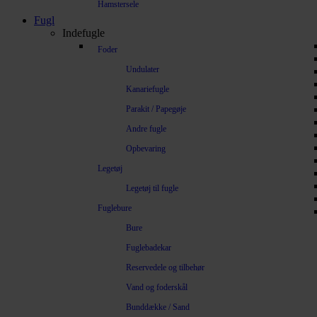
Hamstersele
Fugl
Indefugle
Foder
Undulater
Kanariefugle
Parakit / Papegøje
Andre fugle
Opbevaring
Legetøj
Legetøj til fugle
Fuglebure
Bure
Fuglebadekar
Reservedele og tilbehør
Vand og foderskål
Bunddække / Sand