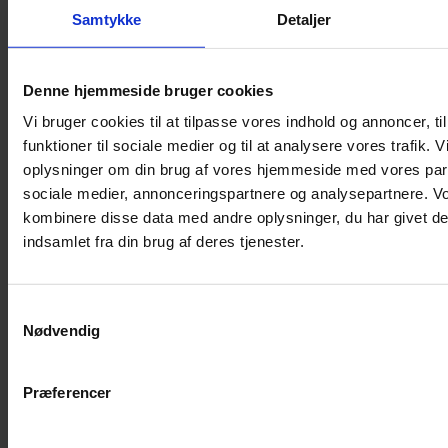
Shampoo
Samtykke
Detaljer
Bure
Musebur
Denne hjemmeside bruger cookies
Hamsterbur
Vi bruger cookies til at tilpasse vores indhold og annoncer, til
Kaninbur
funktioner til sociale medier og til at analysere vores trafik. 
Rottebur
oplysninger om din brug af vores hjemmeside med vores part
Marsvinebur
sociale medier, annonceringspartnere og analysepartnere. V
Løbegård
kombinere disse data med andre oplysninger, du har givet de
Overdækning løbegård
indsamlet fra din brug af deres tjenester.
Indretning til bure
Legepladser til bure
Samtykkevalg
Senge til gnavere
Nødvendig
Stiger til bure
Reservedele til bure
Præferencer
Clips til bure
Transportkasse