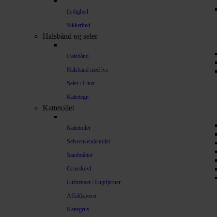
Lydighed
Sikkerhed
Halsbånd og seler
Halsbånd
Halsbånd med lys
Seler / Liner
Kattetegn
Kattetoilet
Kattetoilet
Selvrensende toilet
Sandmåtter
Grusskovl
Luftrenser / Lugtfjerner
Affaldsposer
Kattegrus