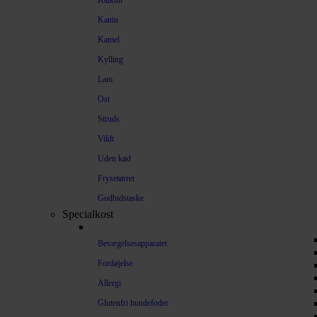
Kalkun
Kanin
Kamel
Kylling
Lam
Ost
Struds
Vildt
Uden kød
Frysetørret
Godbidstaske
Specialkost
Bevægelsesapparatet
Fordøjelse
Allergi
Glutenfri hundefoder