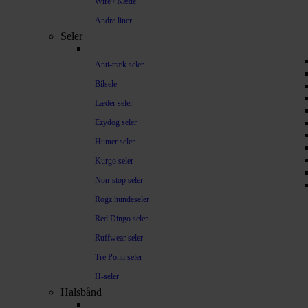
Wire / Kæde
Andre liner
Seler
Anti-træk seler
Bilsele
Læder seler
Ezydog seler
Hunter seler
Kurgo seler
Non-stop seler
Rogz hundeseler
Red Dingo seler
Ruffwear seler
Tre Ponti seler
H-seler
Halsbånd