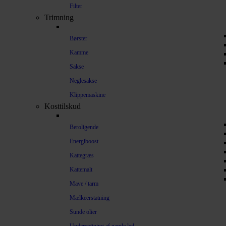
Filter
Trimning
Børster
Kamme
Sakse
Neglesakse
Klippemaskine
Kosttilskud
Beroligende
Energiboost
Kattegræs
Kattemalt
Mave / tarm
Mælkeerstatning
Sunde olier