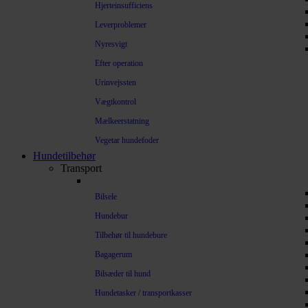
Hjerteinsufficiens
Leverproblemer
Nyresvigt
Efter operation
Urinvejssten
Vægtkontrol
Mælkeerstatning
Vegetar hundefoder
Hundetilbehør
Transport
Bilsele
Hundebur
Tilbehør til hundebure
Bagagerum
Bilsæder til hund
Hundetasker / transportkasser