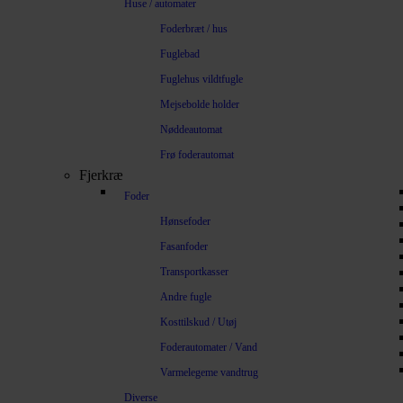
Huse / automater
Foderbræt / hus
Fuglebad
Fuglehus vildtfugle
Mejsebolde holder
Nøddeautomat
Frø foderautomat
Fjerkræ
Foder
Hønsefoder
Fasanfoder
Transportkasser
Andre fugle
Kosttilskud / Utøj
Foderautomater / Vand
Varmelegeme vandtrug
Diverse