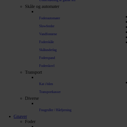
Understøtning af gamle led
Skåle og automater
Foderautomater
Slowfeeder
Vandfontæne
Foderskåle
Skålunderlag
Foderspand
Foderskovl
Transport
Kat i bilen
Transportkasser
Diverse
Fnugruller / Hårfjerning
Gnaver
Foder