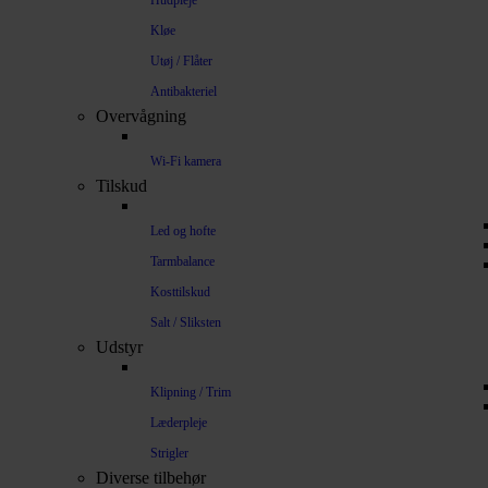
Hudpleje
Kløe
Utøj / Flåter
Antibakteriel
Overvågning
Wi-Fi kamera
Tilskud
Led og hofte
Tarmbalance
Kosttilskud
Salt / Sliksten
Udstyr
Klipning / Trim
Læderpleje
Strigler
Diverse tilbehør