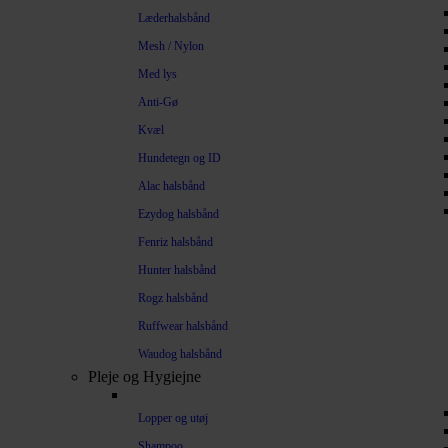
Læderhalsbånd
Mesh / Nylon
Med lys
Anti-Gø
Kvæl
Hundetegn og ID
Alac halsbånd
Ezydog halsbånd
Fenriz halsbånd
Hunter halsbånd
Rogz halsbånd
Ruffwear halsbånd
Waudog halsbånd
Pleje og Hygiejne
Lopper og utøj
Shampoo