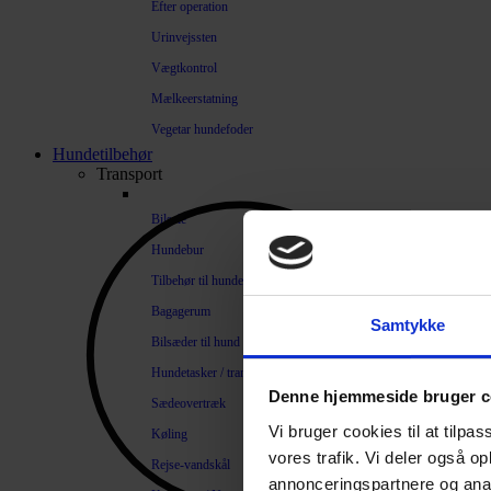
Efter operation
Urinvejssten
Vægtkontrol
Mælkeerstatning
Vegetar hundefoder
Hundetilbehør
Transport
Bilsele
Hundebur
Tilbehør til hundebure
Bagagerum
Samtykke
Bilsæder til hund
Hundetasker / transportkasser
Denne hjemmeside bruger c
Sædeovertræk
Vi bruger cookies til at tilpas
Køling
vores trafik. Vi deler også 
Rejse-vandskål
annonceringspartnere og anal