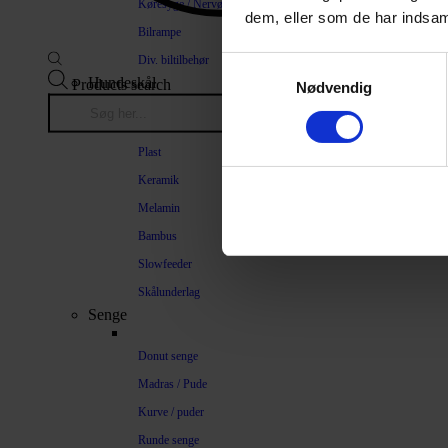
Køresyge / Nervøsitet
dem, eller som de har indsaml
Bilrampe
Div. biltilbehør
Samtykkevalg
Hundeskål
Products search
Nødvendig
Stål
Plast
Keramik
Melamin
Bambus
Slowfeeder
Skålunderlag
Senge
Donut senge
Madras / Pude
Kurve / puder
Runde senge