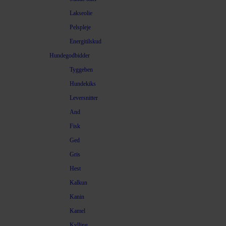
Lakseolie
Pelspleje
Energitilskud
Hundegodbidder
Tyggeben
Hundekiks
Leversnitter
And
Fisk
Ged
Gris
Hest
Kalkun
Kanin
Kamel
Kylling