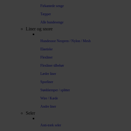
Firkantede senge
Tæpper
Alle hundesenge
Liner og snore
Hundesnor Neopren / Nylon / Mesh
Elastiske
Flexliner
Flexliner tilbehør
Læder liner
Sporliner
Støddæmper / splitter
Wire / Kæde
Andre liner
Seler
Anti-træk seler