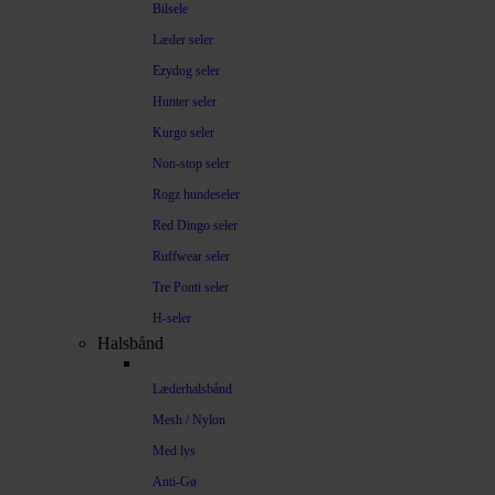
Bilsele
Læder seler
Ezydog seler
Hunter seler
Kurgo seler
Non-stop seler
Rogz hundeseler
Red Dingo seler
Ruffwear seler
Tre Ponti seler
H-seler
Halsbånd
Læderhalsbånd
Mesh / Nylon
Med lys
Anti-Gø