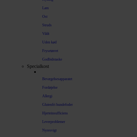
Lam
Ost
Struds
Vildt
Uden kød
Frysetørret
Godbidstaske
Specialkost
Bevægelsesapparatet
Fordøjelse
Allergi
Glutenfri hundefoder
Hjerteinsufficiens
Leverproblemer
Nyresvigt