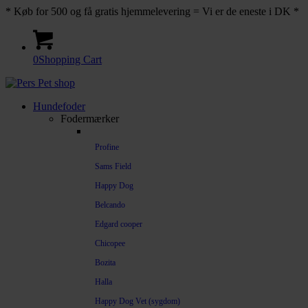
* Køb for 500 og få gratis hjemmelevering = Vi er de eneste i DK *
0
Shopping Cart
Hundefoder
Fodermærker
Profine
Sams Field
Happy Dog
Belcando
Edgard cooper
Chicopee
Bozita
Halla
Happy Dog Vet (sygdom)