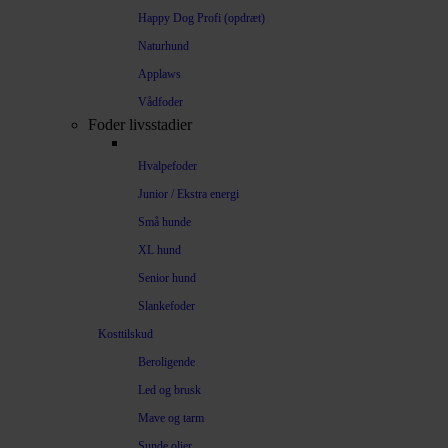
Happy Dog Profi (opdræt)
Naturhund
Applaws
Vådfoder
Foder livsstadier
Hvalpefoder
Junior / Ekstra energi
Små hunde
XL hund
Senior hund
Slankefoder
Kosttilskud
Beroligende
Led og brusk
Mave og tarm
Sunde olier