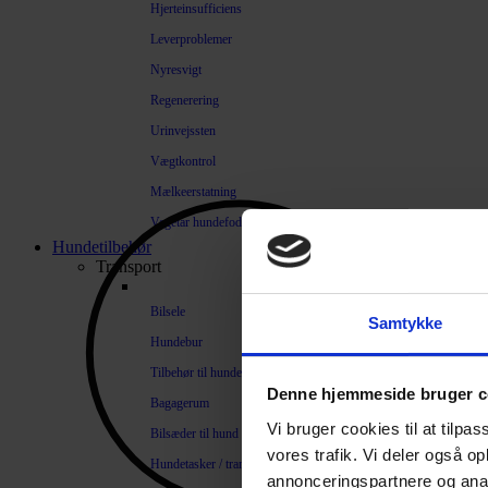
Hjerteinsufficiens
Leverproblemer
Nyresvigt
Regenerering
Urinvejssten
Vægtkontrol
Mælkeerstatning
Vegetar hundefoder
Hundetilbehør
Transport
Bilsele
Samtykke
Hundebur
Tilbehør til hundebure
Denne hjemmeside bruger c
Bagagerum
Vi bruger cookies til at tilpas
Bilsæder til hund
vores trafik. Vi deler også 
Hundetasker / transportkasser
annonceringspartnere og anal