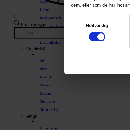
Sædeovertræk
dem, eller som de har indsaml
Køling
Rejse-vandskål
Samtykkevalg
Products search
Nødvendig
Køresyge / Nervøsitet
Bilrampe
Div. biltilbehør
Hundeskål
Stål
Plast
Keramik
Melamin
Bambus
Slowfeeder
Skålunderlag
Senge
Donut senge