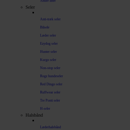
Andre liner
Seler
Anti-træk seler
Bilsele
Læder seler
Ezydog seler
Hunter seler
Kurgo seler
Non-stop seler
Rogz hundeseler
Red Dingo seler
Ruffwear seler
Tre Ponti seler
H-seler
Halsbånd
Læderhalsbånd