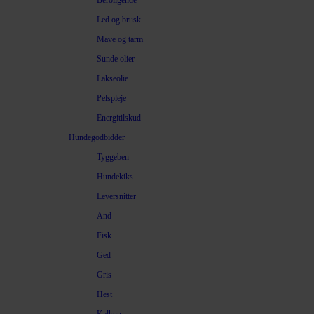
Beroligende
Led og brusk
Mave og tarm
Sunde olier
Lakseolie
Pelspleje
Energitilskud
Hundegodbidder
Tyggeben
Hundekiks
Leversnitter
And
Fisk
Ged
Gris
Hest