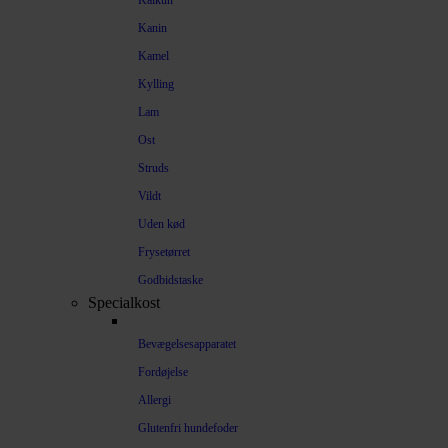
Kalkun
Kanin
Kamel
Kylling
Lam
Ost
Struds
Vildt
Uden kød
Frysetørret
Godbidstaske
Specialkost
Bevægelsesapparatet
Fordøjelse
Allergi
Glutenfri hundefoder