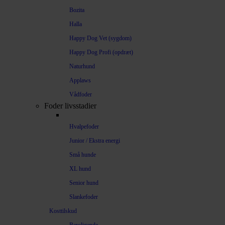
Bozita
Halla
Happy Dog Vet (sygdom)
Happy Dog Profi (opdræt)
Naturhund
Applaws
Vådfoder
Foder livsstadier
Hvalpefoder
Junior / Ekstra energi
Små hunde
XL hund
Senior hund
Slankefoder
Kosttilskud