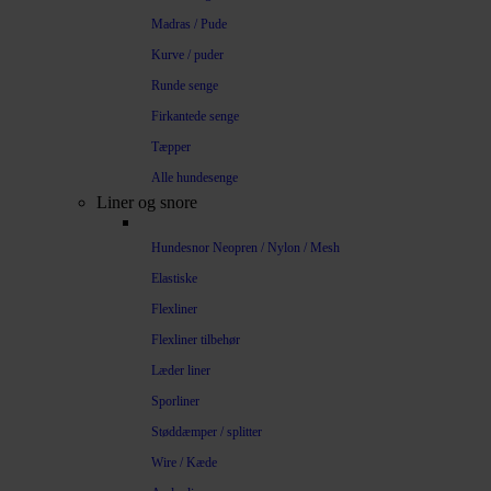
Madras / Pude
Kurve / puder
Runde senge
Firkantede senge
Tæpper
Alle hundesenge
Liner og snore
Hundesnor Neopren / Nylon / Mesh
Elastiske
Flexliner
Flexliner tilbehør
Læder liner
Sporliner
Støddæmper / splitter
Wire / Kæde