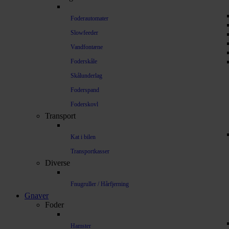
Foderautomater
Slowfeeder
Vandfontæne
Foderskåle
Skålunderlag
Foderspand
Foderskovl
Transport
Kat i bilen
Transportkasser
Diverse
Fnugruller / Hårfjerning
Gnaver
Foder
Hamster