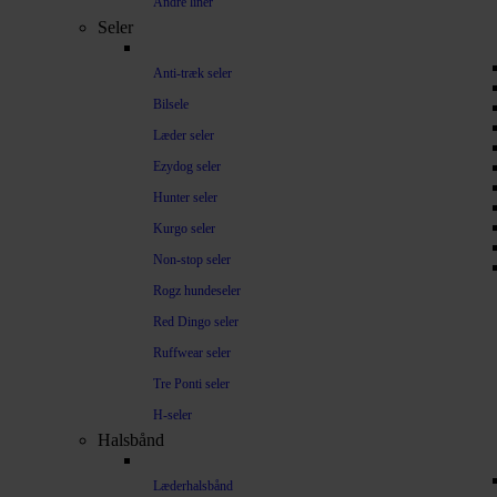
Andre liner
Seler
Anti-træk seler
Bilsele
Læder seler
Ezydog seler
Hunter seler
Kurgo seler
Non-stop seler
Rogz hundeseler
Red Dingo seler
Ruffwear seler
Tre Ponti seler
H-seler
Halsbånd
Læderhalsbånd