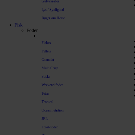
Gulvskraber
Lys / Synlighed
Bøger om Heste
Fisk
Foder
Flakes
Pellets
Granulat
Multi Crisp
Sticks
Weekend foder
Tetra
Tropical
Ocean nutrition
JBL
Frost-foder