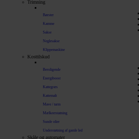
Trimning
Børster
Kamme
Sakse
Neglesakse
Klippemaskine
Kosttilskud
Beroligende
Energiboost
Kattegræs
Kattemalt
Mave / tarm
Mælkeerstatning
Sunde olier
Understøtning af gamle led
Skåle og automater