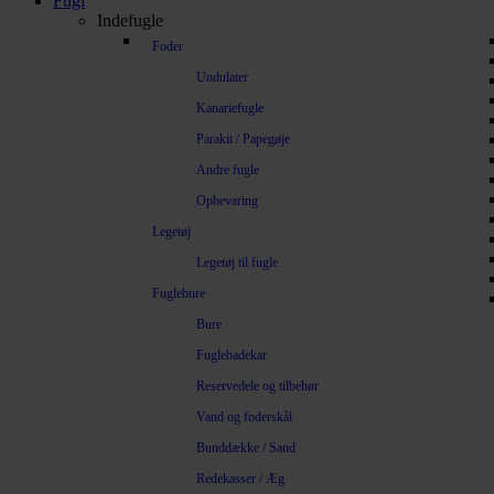
Fugl
Indefugle
Foder
Undulater
Kanariefugle
Parakit / Papegøje
Andre fugle
Opbevaring
Legetøj
Legetøj til fugle
Fuglebure
Bure
Fuglebadekar
Reservedele og tilbehør
Vand og foderskål
Bunddække / Sand
Redekasser / Æg