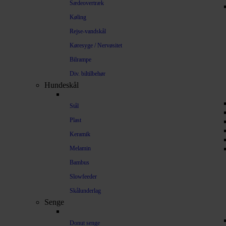
Sædeovertræk
Køling
Rejse-vandskål
Køresyge / Nervøsitet
Bilrampe
Div. biltilbehør
Hundeskål
Stål
Plast
Keramik
Melamin
Bambus
Slowfeeder
Skålunderlag
Senge
Donut senge