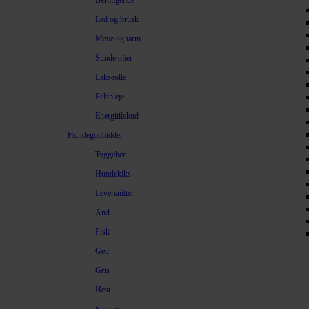
Beroligende
Led og brusk
Mave og tarm
Sunde olier
Lakseolie
Pelspleje
Energitilskud
Hundegodbidder
Tyggeben
Hundekiks
Leversnitter
And
Fisk
Ged
Gris
Hest