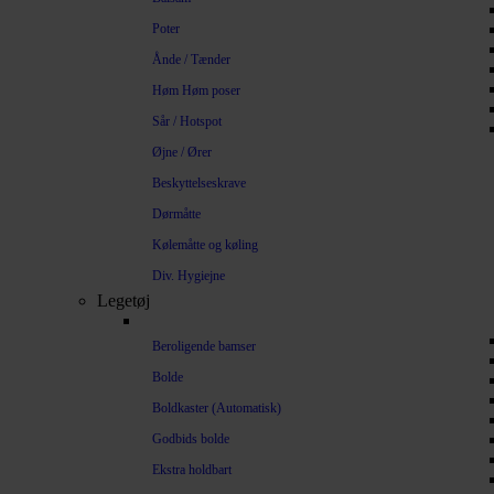
Poter
Ånde / Tænder
Høm Høm poser
Sår / Hotspot
Øjne / Ører
Beskyttelseskrave
Dørmåtte
Kølemåtte og køling
Div. Hygiejne
Legetøj
Beroligende bamser
Bolde
Boldkaster (Automatisk)
Godbids bolde
Ekstra holdbart