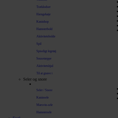
Træklodser
Hængekøje
Kaninhop
Hamsterbold
Aktivitetsbolde
Spil
Spiseligt legetøj
Snusetæppe
Aktivitetshjul
Til at gnave i
Seler og snore
Seler / Snore
Kaninsele
Marsvin-sele
Hamstersele