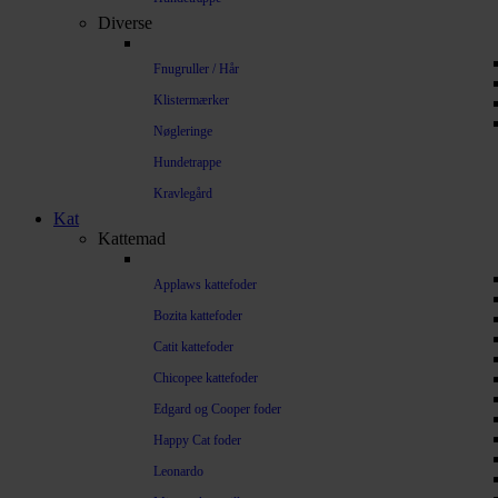
Diverse
Fnugruller / Hår
Klistermærker
Nøgleringe
Hundetrappe
Kravlegård
Kat
Kattemad
Applaws kattefoder
Bozita kattefoder
Catit kattefoder
Chicopee kattefoder
Edgard og Cooper foder
Happy Cat foder
Leonardo