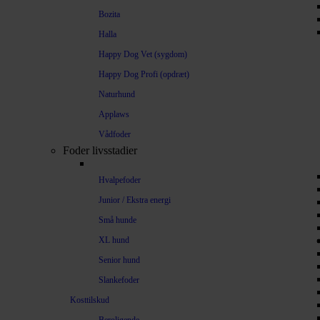
Bozita
Halla
Happy Dog Vet (sygdom)
Happy Dog Profi (opdræt)
Naturhund
Applaws
Vådfoder
Foder livsstadier
Hvalpefoder
Junior / Ekstra energi
Små hunde
XL hund
Senior hund
Slankefoder
Kosttilskud