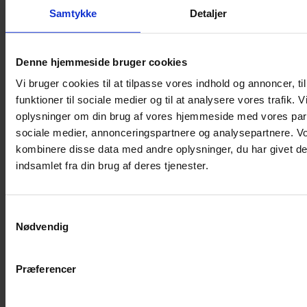
Samtykke
Detaljer
Musebur
Hamsterbur
Denne hjemmeside bruger cookies
Kaninbur
Vi bruger cookies til at tilpasse vores indhold og annoncer, til
Rottebur
funktioner til sociale medier og til at analysere vores trafik. 
Marsvinebur
oplysninger om din brug af vores hjemmeside med vores part
Løbegård
sociale medier, annonceringspartnere og analysepartnere. V
Overdækning løbegård
kombinere disse data med andre oplysninger, du har givet de
Indretning til bure
indsamlet fra din brug af deres tjenester.
Legepladser til bure
Senge til gnavere
Samtykkevalg
Stiger til bure
Nødvendig
Reservedele til bure
Clips til bure
Præferencer
Transportkasse
Strøelse og bundlag