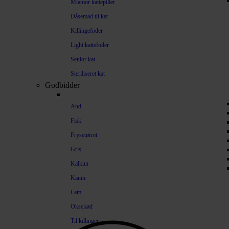
Miamor kattepiller
Dåsemad til kat
Killingefoder
Light kattefoder
Senior kat
Steriliseret kat
Godbidder
And
Fisk
Frysetørret
Gris
Kalkun
Kanin
Lam
Oksekød
Til killinger