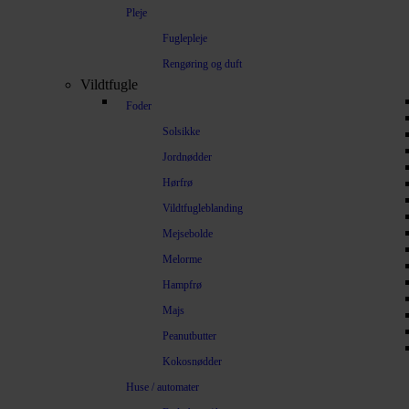
Pleje
Fuglepleje
Rengøring og duft
Vildtfugle
Foder
Solsikke
Jordnødder
Hørfrø
Vildtfugleblanding
Mejsebolde
Melorme
Hampfrø
Majs
Peanutbutter
Kokosnødder
Huse / automater