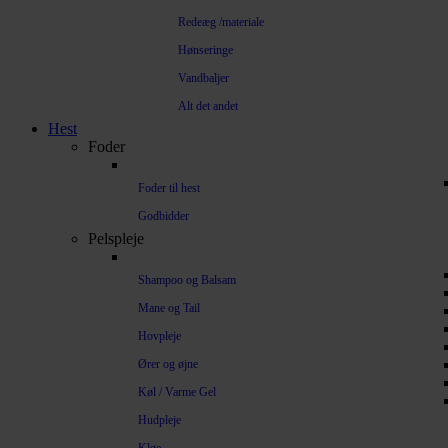
Redeæg /materiale
Hønseringe
Vandbaljer
Alt det andet
Hest
Foder
Foder til hest
Godbidder
Pelspleje
Shampoo og Balsam
Mane og Tail
Hovpleje
Ører og øjne
Køl / Varme Gel
Hudpleje