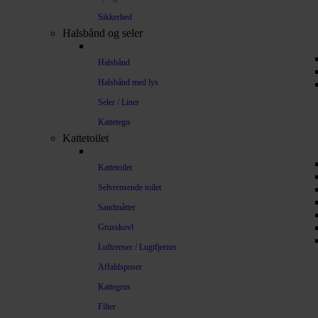
Sikkerhed
Halsbånd og seler
Halsbånd
Halsbånd med lys
Seler / Liner
Kattetegn
Kattetoilet
Kattetoilet
Selvrensende toilet
Sandmåtter
Grusskovl
Luftrenser / Lugtfjerner
Affaldsposer
Kattegrus
Filter