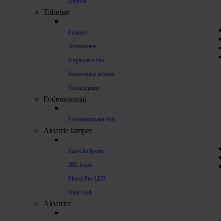
Diverse
Tilbehør
Fiskenet
Termometer
Yngleklare fisk
Reservedele akvarie
Varmelegeme
Foderautomat
Foderautomater fisk
Akvarie lamper
Sun-Glo lysrør
JBL lysrør
Fluval Pro LED
Nano Led
Akvarier