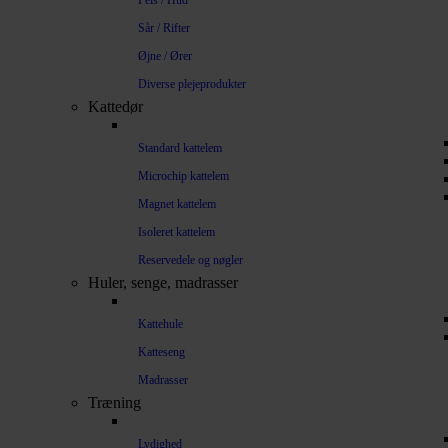
Pels / Hud
Sår / Rifter
Øjne / Ører
Diverse plejeprodukter
Kattedør
Standard kattelem
Microchip kattelem
Magnet kattelem
Isoleret kattelem
Reservedele og nøgler
Huler, senge, madrasser
Kattehule
Katteseng
Madrasser
Træning
Lydighed