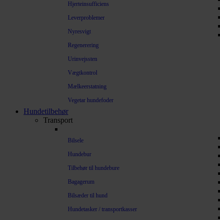
Hjerteinsufficiens
Leverproblemer
Nyresvigt
Regenerering
Urinvejssten
Vægtkontrol
Mælkeerstatning
Vegetar hundefoder
Hundetilbehør
Transport
Bilsele
Hundebur
Tilbehør til hundebure
Bagagerum
Bilsæder til hund
Hundetasker / transportkasser