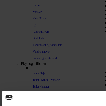
Kanin
Marsvin
Mus / Rotter
Egern
Andre gnavere
Godbidder
Vandflasker og foderskåle
Vand til gnaver
Foder- og kosttilskud
Pleje og Tilbehør
Pels / Pleje
Toilet / Kanin – Marsvin
Toilet Hamster
Børste / Kam
Shampoo
Bure