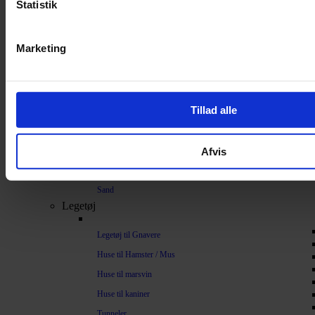
Statistik
Bundlag / Strøelse
Papirstrøelse
Marketing
Hamp
Savsmuld
Bark
Tillad alle
Bommuld
Spelt
Afvis
Træpiller
Vat
Sand
Legetøj
Legetøj til Gnavere
Huse til Hamster / Mus
Huse til marsvin
Huse til kaniner
Tunneler