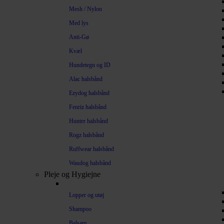
Mesh / Nylon
Med lys
Anti-Gø
Kvæl
Hundetegn og ID
Alac halsbånd
Ezydog halsbånd
Fenriz halsbånd
Hunter halsbånd
Rogz halsbånd
Ruffwear halsbånd
Waudog halsbånd
Pleje og Hygiejne
Lopper og utøj
Shampoo
Balsam