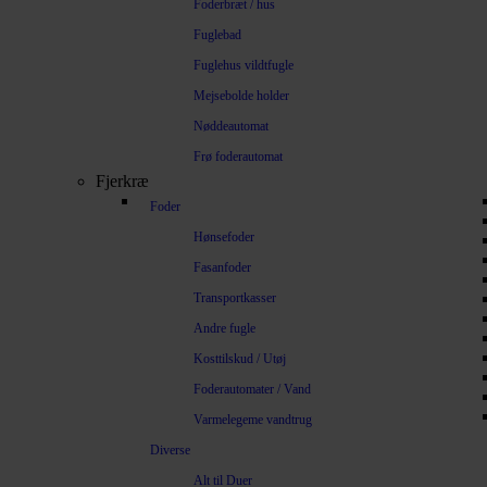
Foderbræt / hus
Fuglebad
Fuglehus vildtfugle
Mejsebolde holder
Nøddeautomat
Frø foderautomat
Fjerkræ
Foder
Hønsefoder
Fasanfoder
Transportkasser
Andre fugle
Kosttilskud / Utøj
Foderautomater / Vand
Varmelegeme vandtrug
Diverse
Alt til Duer