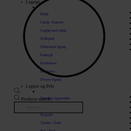
Legetøj
Bolde
Catnip / Katteurt
Legetøj med catnip
Drillepind
Elektronisk legetøj
Kattespil
Kradsebræt
Kradsetræ
Diverse legetøj
Lopper og Pels
Naturlige loppemidler
Products search
Shampoo / Balsam
Hygiejne
Tænder / Ånde