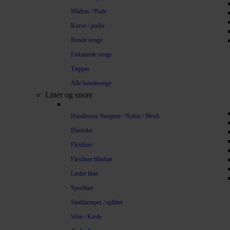
Madras / Pude
Kurve / puder
Runde senge
Firkantede senge
Tæpper
Alle hundesenge
Liner og snore
Hundesnor Neopren / Nylon / Mesh
Elastiske
Flexliner
Flexliner tilbehør
Læder liner
Sporliner
Støddæmper / splitter
Wire / Kæde