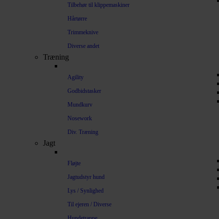
Tilbehør til klippemaskiner
Hårtørre
Trimmeknive
Diverse andet
Træning
Agility
Godbidstasker
Mundkurv
Nosework
Div. Træning
Jagt
Fløjte
Jagtudstyr hund
Lys / Synlighed
Til ejeren / Diverse
Hundetrappe