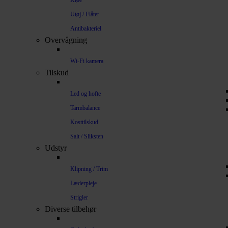
Kløe
Utøj / Flåter
Antibakteriel
Overvågning
Wi-Fi kamera
Tilskud
Led og hofte
Tarmbalance
Kosttilskud
Salt / Sliksten
Udstyr
Klipning / Trim
Læderpleje
Strigler
Diverse tilbehør