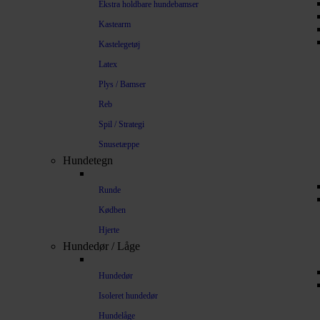
Ekstra holdbare hundebamser
Kastearm
Kastelegetøj
Latex
Plys / Bamser
Reb
Spil / Strategi
Snusetæppe
Hundetegn
Runde
Kødben
Hjerte
Hundedør / Låge
Hundedør
Isoleret hundedør
Hundelåge