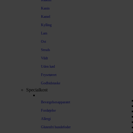
Kalkun
Kanin
Kamel
Kylling
Lam
Ost
Struds
Vildt
Uden kød
Frysetørret
Godbidstaske
Specialkost
Bevægelsesapparatet
Fordøjelse
Allergi
Glutenfri hundefoder