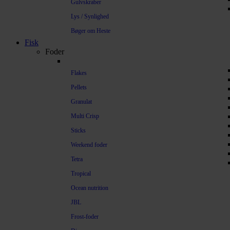
Gulvskraber
Lys / Synlighed
Bøger om Heste
Fisk
Foder
Flakes
Pellets
Granulat
Multi Crisp
Sticks
Weekend foder
Tetra
Tropical
Ocean nutrition
JBL
Frost-foder