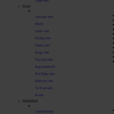
Andre liner
Seler
Anti-træk seler
Bilsele
Læder seler
Ezydog seler
Hunter seler
Kurgo seler
Non-stop seler
Rogz hundeseler
Red Dingo seler
Ruffwear seler
Tre Ponti seler
H-seler
Halsbånd
Læderhalsbånd