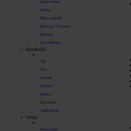
Sædeovertræk
Køling
Rejse-vandskål
Køresyge / Nervøsitet
Bilrampe
Div. biltilbehør
Hundeskål
Stål
Plast
Keramik
Melamin
Bambus
Slowfeeder
Skålunderlag
Senge
Donut senge