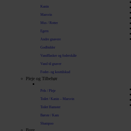
Kanin
Marsvin
Mus / Rotter
Egern
Andre gnavere
Godbidder
Vandflasker og foderskåle
Vand til gnaver
Foder- og kosttilskud
Pleje og Tilbehør
Pels / Pleje
Toilet / Kanin – Marsvin
Toilet Hamster
Børste / Kam
Shampoo
Bure