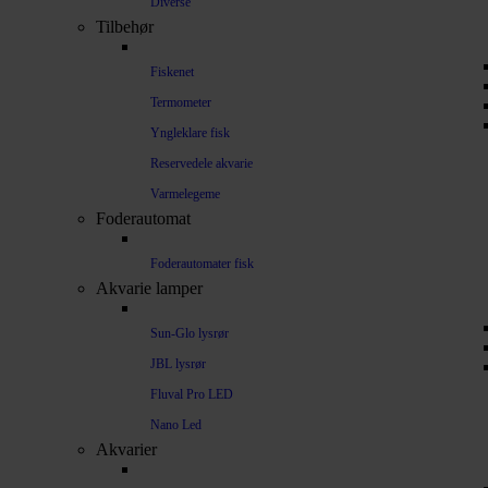
Diverse
Tilbehør
Fiskenet
Termometer
Yngleklare fisk
Reservedele akvarie
Varmelegeme
Foderautomat
Foderautomater fisk
Akvarie lamper
Sun-Glo lysrør
JBL lysrør
Fluval Pro LED
Nano Led
Akvarier