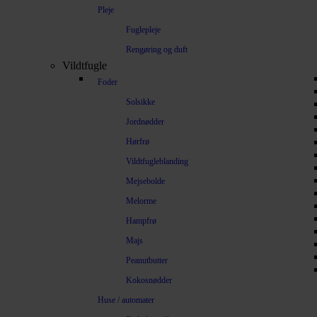
Pleje
Fuglepleje
Rengøring og duft
Vildtfugle
Foder
Solsikke
Jordnødder
Hørfrø
Vildtfugleblanding
Mejsebolde
Melorme
Hampfrø
Majs
Peanutbutter
Kokosnødder
Huse / automater