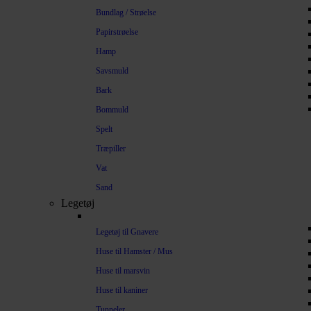
Bundlag / Strøelse
Papirstrøelse
Hamp
Savsmuld
Bark
Bommuld
Spelt
Træpiller
Vat
Sand
Legetøj
Legetøj til Gnavere
Huse til Hamster / Mus
Huse til marsvin
Huse til kaniner
Tunneler