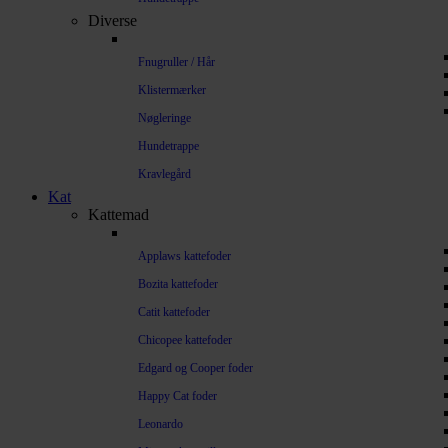
Diverse
Fnugruller / Hår
Klistermærker
Nøgleringe
Hundetrappe
Kravlegård
Kat
Kattemad
Applaws kattefoder
Bozita kattefoder
Catit kattefoder
Chicopee kattefoder
Edgard og Cooper foder
Happy Cat foder
Leonardo