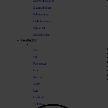
Miamor kattepiller
Dåsemad til kat
Killingefoder
Light kattefoder
Senior kat
Steriliseret kat
Godbidder
And
Fisk
Frysetørret
Gris
Kalkun
Kanin
Lam
Oksekød
Til killinger