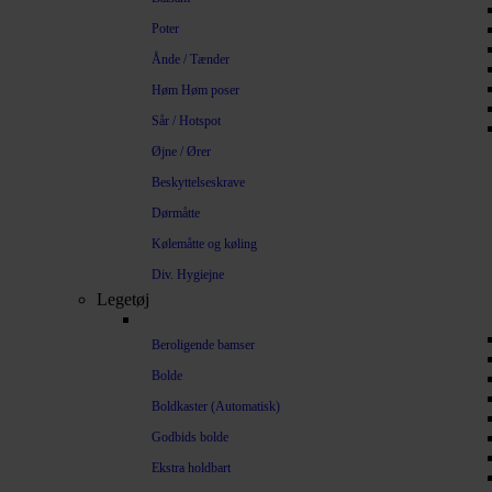
Poter
Ånde / Tænder
Høm Høm poser
Sår / Hotspot
Øjne / Ører
Beskyttelseskrave
Dørmåtte
Kølemåtte og køling
Div. Hygiejne
Legetøj
Beroligende bamser
Bolde
Boldkaster (Automatisk)
Godbids bolde
Ekstra holdbart