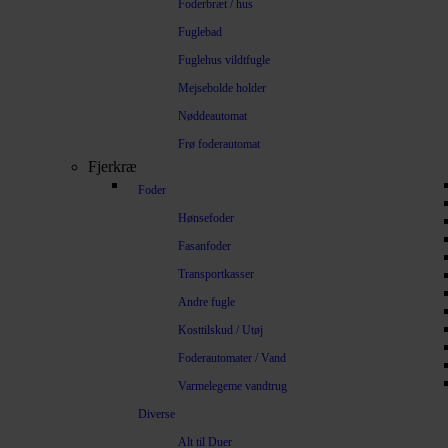
Foderbræt / hus
Fuglebad
Fuglehus vildtfugle
Mejsebolde holder
Nøddeautomat
Frø foderautomat
Fjerkræ
Foder
Hønsefoder
Fasanfoder
Transportkasser
Andre fugle
Kosttilskud / Utøj
Foderautomater / Vand
Varmelegeme vandtrug
Diverse
Alt til Duer