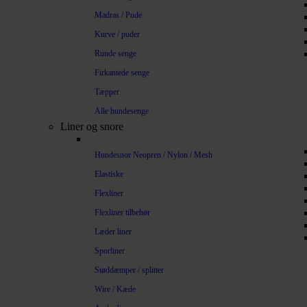
Madras / Pude
Kurve / puder
Runde senge
Firkantede senge
Tæpper
Alle hundesenge
Liner og snore
Hundesnor Neopren / Nylon / Mesh
Elastiske
Flexliner
Flexliner tilbehør
Læder liner
Sporliner
Støddæmper / splitter
Wire / Kæde