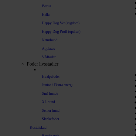
Bozita
Halla
Happy Dog Vet (sygdom)
Happy Dog Profi (opdræt)
Naturhund
Applaws
Vådfoder
Foder livsstadier
Hvalpefoder
Junior / Ekstra energi
Små hunde
XL hund
Senior hund
Slankefoder
Kosttilskud