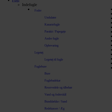
Fugl
Indefugle
Foder
Undulater
Kanariefugle
Parakit / Papegøje
Andre fugle
Opbevaring
Legetøj
Legetøj til fugle
Fuglebure
Bure
Fuglebadekar
Reservedele og tilbehør
Vand og foderskål
Bunddække / Sand
Redekasser / Æg