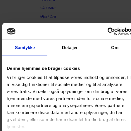
Pels / Hud
Sår / Rifter
Øjne / Ører
Diverse plejeprodukter
Kattedør
Standard kattelem
Samtykke
Detaljer
Om
Microchip kattelem
Magnet kattelem
Denne hjemmeside bruger cookies
Isoleret kattelem
Reservedele og nøgler
Vi bruger cookies til at tilpasse vores indhold og annoncer, til
Huler, senge, madrasser
at vise dig funktioner til sociale medier og til at analysere
vores trafik. Vi deler også oplysninger om din brug af vores
Kattehule
hjemmeside med vores partnere inden for sociale medier,
Katteseng
annonceringspartnere og analysepartnere. Vores partnere
Madrasser
kan kombinere disse data med andre oplysninger, du har
Træning
givet dem, eller som de har indsamlet fra din brug af deres
tjenester.
Lydighed