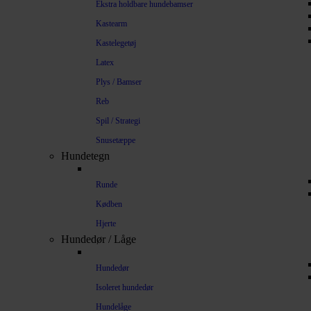
Ekstra holdbare hundebamser
Kastearm
Kastelegetøj
Latex
Plys / Bamser
Reb
Spil / Strategi
Snusetæppe
Hundetegn
Runde
Kødben
Hjerte
Hundedør / Låge
Hundedør
Isoleret hundedør
Hundelåge