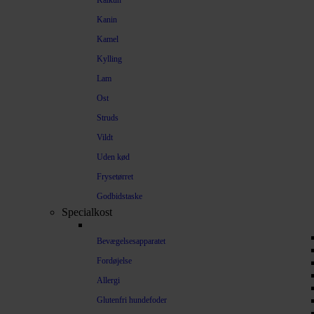
Kalkun
Kanin
Kamel
Kylling
Lam
Ost
Struds
Vildt
Uden kød
Frysetørret
Godbidstaske
Specialkost
Bevægelsesapparatet
Fordøjelse
Allergi
Glutenfri hundefoder