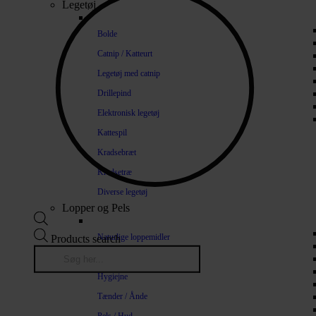
Legetøj
Bolde
Catnip / Katteurt
Legetøj med catnip
Drillepind
Elektronisk legetøj
Kattespil
Kradsebræt
Kradsetræ
Diverse legetøj
Lopper og Pels
Naturlige loppemidler
Products search
Shampoo / Balsam
Hygiejne
Tænder / Ånde