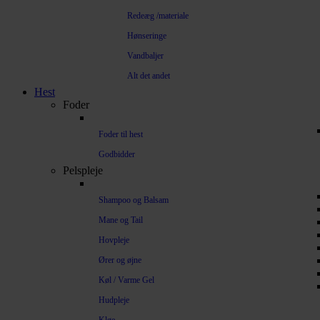
Redeæg /materiale
Hønseringe
Vandbaljer
Alt det andet
Hest
Foder
Foder til hest
Godbidder
Pelspleje
Shampoo og Balsam
Mane og Tail
Hovpleje
Ører og øjne
Køl / Varme Gel
Hudpleje