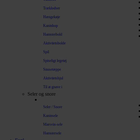
Træklodser
Hængekøje
Kaninhop
Hamsterbold
Aktivitetsbolde
Spil
Spiseligt legetøj
Snusetæppe
Aktivitetshjul
Til at gnave i
Seler og snore
Seler / Snore
Kaninsele
Marsvin-sele
Hamstersele