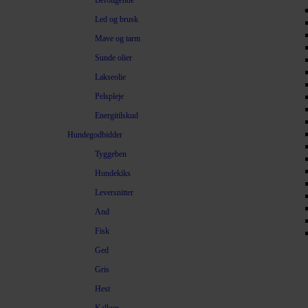
Beroligende
Led og brusk
Mave og tarm
Sunde olier
Lakseolie
Pelspleje
Energitilskud
Hundegodbidder
Tyggeben
Hundekiks
Leversnitter
And
Fisk
Ged
Gris
Hest