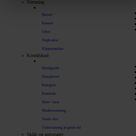
Trimning
Børster
Kamme
Sakse
Neglesakse
Klippemaskine
Kosttilskud
Beroligende
Energiboost
Kattegræs
Kattemalt
Mave / tarm
Mælkeerstatning
Sunde olier
Understøtning af gamle led
Skåle og automater