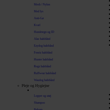
Mesh / Nylon
Med lys
Anti-Gø
Kvæl
Hundetegn og ID
Alac halsbånd
Ezydog halsbånd
Fenriz halsbånd
Hunter halsbånd
Rogz halsbånd
Ruffwear halsbånd
Waudog halsbånd
Pleje og Hygiejne
Lopper og utøj
Shampoo
Balsam