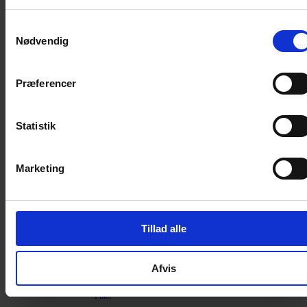
Sikkerhed
Samtykkevalg
Halsbånd og seler
Nødvendig
Halsbånd
Halsbånd med lys
Præferencer
Seler / Liner
Kattetegn
Statistik
Kattetoilet
Kattetoilet
Marketing
Selvrensende toilet
Sandmåtter
Grusskovl
Tillad alle
Luftrenser / Lugtfjerner
Affaldsposer
Afvis
Kattegrus
Filter