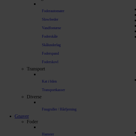
Foderautomater
Slowfeeder
Vandfontæne
Foderskåle
Skålunderlag
Foderspand
Foderskovl
Transport
Kat i bilen
Transportkasser
Diverse
Fnugruller / Hårfjerning
Gnaver
Foder
Hamster