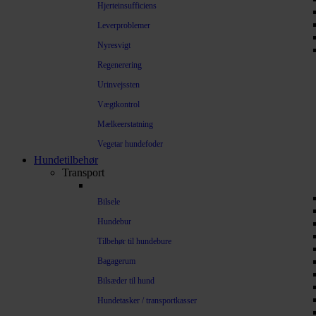
Hjerteinsufficiens
Leverproblemer
Nyresvigt
Regenerering
Urinvejssten
Vægtkontrol
Mælkeerstatning
Vegetar hundefoder
Hundetilbehør
Transport
Bilsele
Hundebur
Tilbehør til hundebure
Bagagerum
Bilsæder til hund
Hundetasker / transportkasser