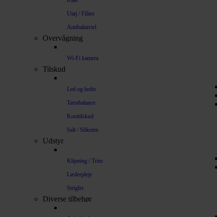
Kløe
Utøj / Flåter
Antibakteriel
Overvågning
Wi-Fi kamera
Tilskud
Led og hofte
Tarmbalance
Kosttilskud
Salt / Sliksten
Udstyr
Klipning / Trim
Læderpleje
Strigler
Diverse tilbehør