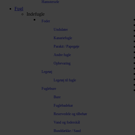
Hamstersele
Fugl
Indefugle
Foder
Undulater
Kanariefugle
Parakit / Papegøje
Andre fugle
Opbevaring
Legetøj
Legetøj til fugle
Fuglebure
Bure
Fuglebadekar
Reservedele og tilbehør
Vand og foderskål
Bunddække / Sand