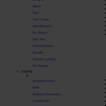
Balsam
Poter
Ånde / Tænder
Høm Høm poser
Sår / Hotspot
Øjne / Ører
Beskyttelseskrave
Dørmåtte
Kølemåtte og køling
Div. Hygiejne
Legetøj
Beroligende bamser
Bolde
Boldkaster (Automatisk)
Godbids bolde