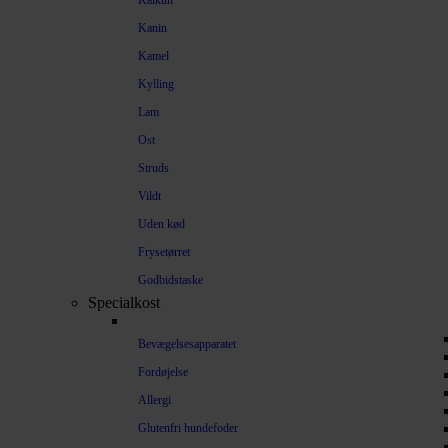
Kalkun
Kanin
Kamel
Kylling
Lam
Ost
Struds
Vildt
Uden kød
Frysetørret
Godbidstaske
Specialkost
Bevægelsesapparatet
Fordøjelse
Allergi
Glutenfri hundefoder