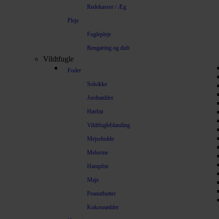
Redekasser / Æg
Pleje
Fuglepleje
Rengøring og duft
Vildtfugle
Foder
Solsikke
Jordnødder
Hørfrø
Vildtfugleblanding
Mejsebolde
Melorme
Hampfrø
Majs
Peanutbutter
Kokosnødder