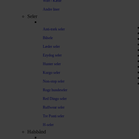
Wire / Kæde
Andre liner
Seler
Anti-træk seler
Bilsele
Læder seler
Ezydog seler
Hunter seler
Kurgo seler
Non-stop seler
Rogz hundeseler
Red Dingo seler
Ruffwear seler
Tre Ponti seler
H-seler
Halsbånd