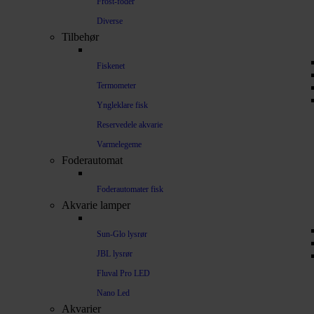
Frost-foder
Diverse
Tilbehør
Fiskenet
Termometer
Yngleklare fisk
Reservedele akvarie
Varmelegeme
Foderautomat
Foderautomater fisk
Akvarie lamper
Sun-Glo lysrør
JBL lysrør
Fluval Pro LED
Nano Led
Akvarier