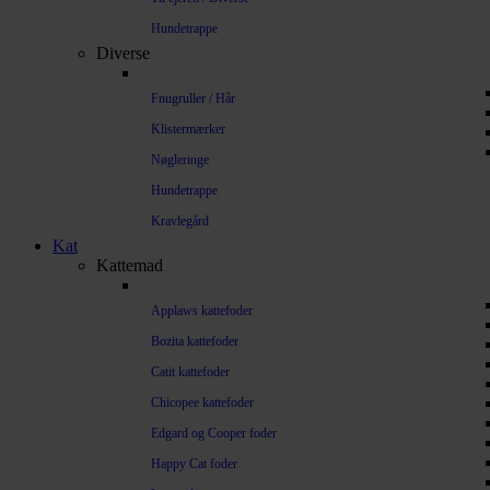
Hundetrappe
Diverse
Fnugruller / Hår
Klistermærker
Nøgleringe
Hundetrappe
Kravlegård
Kat
Kattemad
Applaws kattefoder
Bozita kattefoder
Catit kattefoder
Chicopee kattefoder
Edgard og Cooper foder
Happy Cat foder