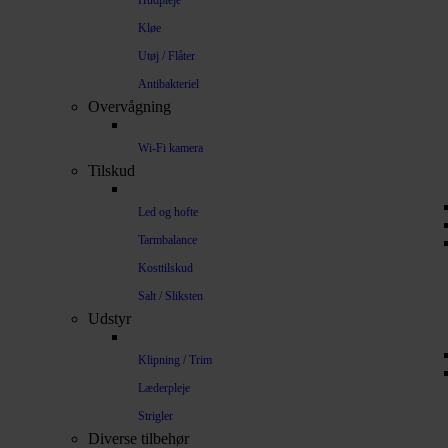
Hudpleje
Kløe
Utøj / Flåter
Antibakteriel
Overvågning
Wi-Fi kamera
Tilskud
Led og hofte
Tarmbalance
Kosttilskud
Salt / Sliksten
Udstyr
Klipning / Trim
Læderpleje
Strigler
Diverse tilbehør