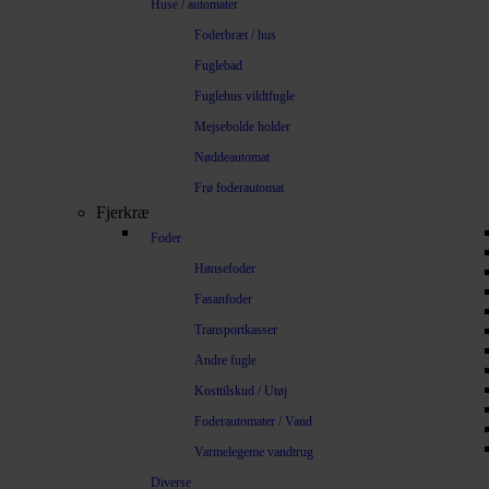
Huse / automater
Foderbræt / hus
Fuglebad
Fuglehus vildtfugle
Mejsebolde holder
Nøddeautomat
Frø foderautomat
Fjerkræ
Foder
Hønsefoder
Fasanfoder
Transportkasser
Andre fugle
Kosttilskud / Utøj
Foderautomater / Vand
Varmelegeme vandtrug
Diverse