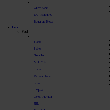
Gulvskraber
Lys / Synlighed
Bøger om Heste
Fisk
Foder
Flakes
Pellets
Granulat
Multi Crisp
Sticks
Weekend foder
Tetra
Tropical
Ocean nutrition
JBL