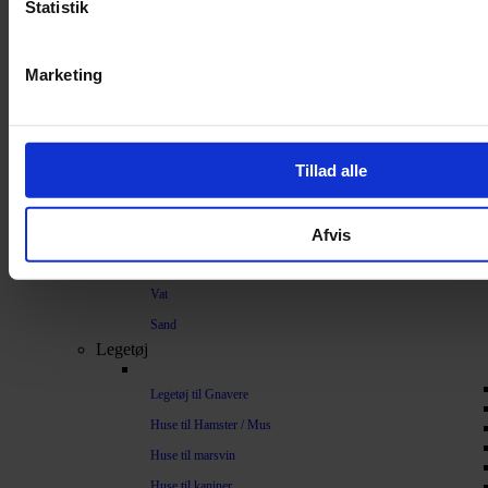
Strøelse og bundlag
Statistik
Bundlag / Strøelse
Marketing
Papirstrøelse
Hamp
Savsmuld
Tillad alle
Bark
Bommuld
Afvis
Spelt
Træpiller
Vat
Sand
Legetøj
Legetøj til Gnavere
Huse til Hamster / Mus
Huse til marsvin
Huse til kaniner