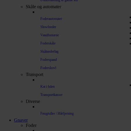
Understøtning af gamle led
Skåle og automater
Foderautomater
Slowfeeder
Vandfontæne
Foderskåle
Skålunderlag
Foderspand
Foderskovl
Transport
Kat i bilen
Transportkasser
Diverse
Fnugruller / Hårfjerning
Gnaver
Foder