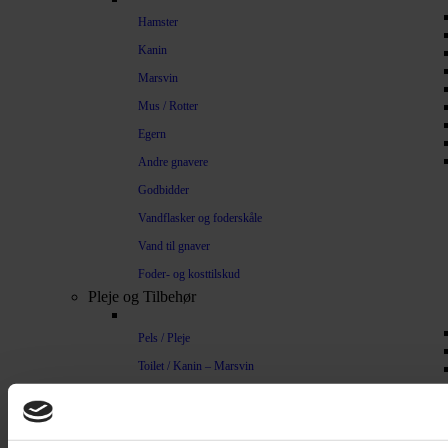
Hamster
Kanin
Marsvin
Mus / Rotter
Egern
Andre gnavere
Godbidder
Vandflasker og foderskåle
Vand til gnaver
Foder- og kosttilskud
Pleje og Tilbehør
Pels / Pleje
Toilet / Kanin – Marsvin
Toilet Hamster
Børste / Kam