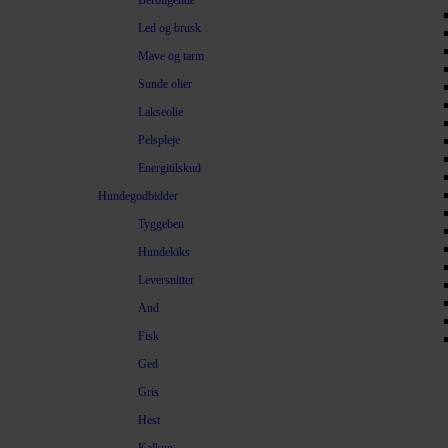
Beroligende
Led og brusk
Mave og tarm
Sunde olier
Lakseolie
Pelspleje
Energitilskud
Hundegodbidder
Tyggeben
Hundekiks
Leversnitter
And
Fisk
Ged
Gris
Hest