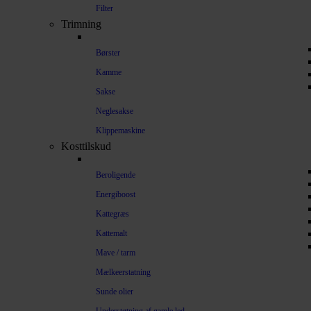
Filter
Trimning
Børster
Kamme
Sakse
Neglesakse
Klippemaskine
Kosttilskud
Beroligende
Energiboost
Kattegræs
Kattemalt
Mave / tarm
Mælkeerstatning
Sunde olier