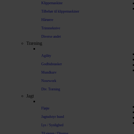
Klippemaskine
Tilbehør til klippemaskiner
Hårtørre
Trimmeknive
Diverse andet
Træning
Agility
Godbidstasker
Mundkurv
Nosework
Div. Træning
Jagt
Fløjte
Jagtudstyr hund
Lys / Synlighed
Til ejeren / Diverse