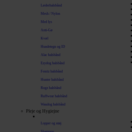
Læderhalsbånd
Mesh / Nylon
Med lys
Anti-Gø
Kvæl
Hundetegn og ID
Alac halsbånd
Ezydog halsbånd
Fenriz halsbånd
Hunter halsbånd
Rogz halsbånd
Ruffwear halsbånd
Waudog halsbånd
Pleje og Hygiejne
Lopper og utøj
Shampoo