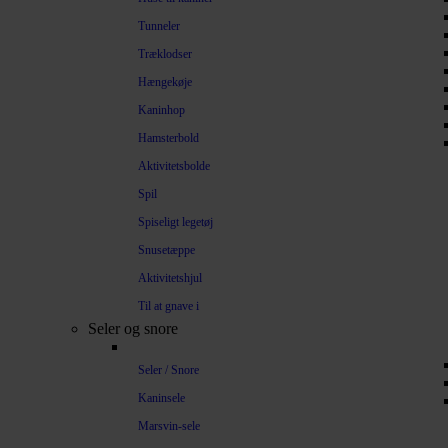
Tunneler
Træklodser
Hængekøje
Kaninhop
Hamsterbold
Aktivitetsbolde
Spil
Spiseligt legetøj
Snusetæppe
Aktivitetshjul
Til at gnave i
Seler og snore
Seler / Snore
Kaninsele
Marsvin-sele