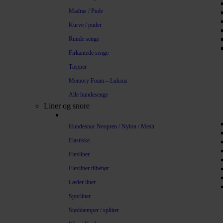
Madras / Pude
Kurve / puder
Runde senge
Firkantede senge
Tæpper
Memory Foam – Luksus
Alle hundesenge
Liner og snore
Hundesnor Neopren / Nylon / Mesh
Elastiske
Flexliner
Flexliner tilbehør
Læder liner
Sporliner
Støddæmper / splitter