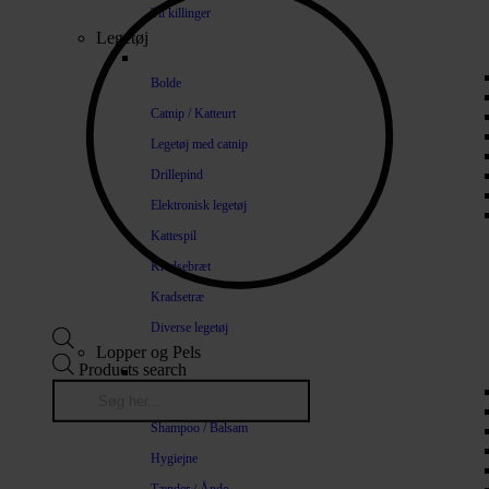
Til killinger
Legetøj
Bolde
Catnip / Katteurt
Legetøj med catnip
Drillepind
Elektronisk legetøj
Kattespil
Kradsebræt
Kradsetræ
Diverse legetøj
Lopper og Pels
Products search
Naturlige loppemidler
Shampoo / Balsam
Hygiejne