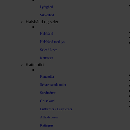
Lydighed
Sikkerhed
Halsbånd og seler
Halsbånd
Halsbånd med lys
Seler / Liner
Kattetegn
Kattetoilet
Kattetoilet
Selvrensende toilet
Sandmåtter
Grusskovl
Luftrenser / Lugtfjerner
Affaldsposer
Kattegrus