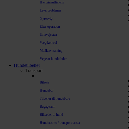
Hjerteinsufficiens
Leverproblemer
Nyresvigt
Efter operation
Urinvejssten
Vægtkontrol
Mælkeerstatning
Vegetar hundefoder
Hundetilbehør
Transport
Bilsele
Hundebur
Tilbehør til hundebure
Bagagerum
Bilsæder til hund
Hundetasker / transportkasser