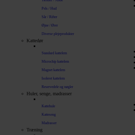
Tænder / Ånde
Pels / Hud
Sår / Rifter
Øjne / Ører
Diverse plejeprodukter
Kattedør
Standard kattelem
Microchip kattelem
Magnet kattelem
Isoleret kattelem
Reservedele og nøgler
Huler, senge, madrasser
Kattehule
Katteseng
Madrasser
Træning