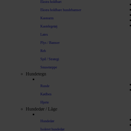
Ekstra holdbart
Ekstra holdbare hundebamser
Kastearm
Kastelegetøj
Latex
Plys / Bamser
Reb
Spil / Strategi
Snusetæppe
Hundetegn
Runde
Kødben
Hjerte
Hundedør / Låge
Hundedør
Isoleret hundedør