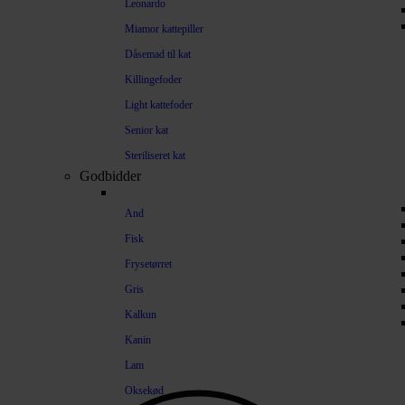
Leonardo
Miamor kattepiller
Dåsemad til kat
Killingefoder
Light kattefoder
Senior kat
Steriliseret kat
Godbidder
And
Fisk
Frysetørret
Gris
Kalkun
Kanin
Lam
Oksekød