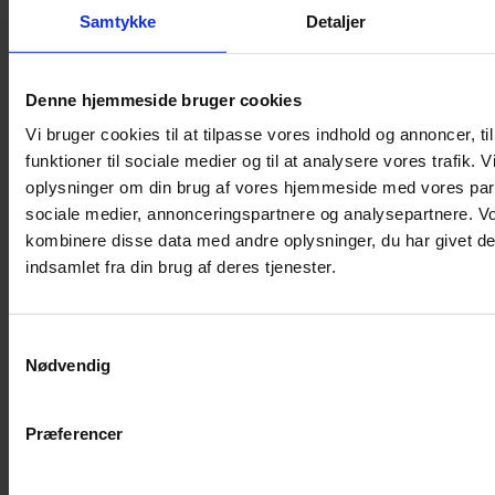
Shampoo
Samtykke
Detaljer
Bure
Musebur
Denne hjemmeside bruger cookies
Hamsterbur
Vi bruger cookies til at tilpasse vores indhold og annoncer, til
Kaninbur
funktioner til sociale medier og til at analysere vores trafik. 
Rottebur
oplysninger om din brug af vores hjemmeside med vores part
Marsvinebur
sociale medier, annonceringspartnere og analysepartnere. V
Løbegård
kombinere disse data med andre oplysninger, du har givet de
Overdækning løbegård
indsamlet fra din brug af deres tjenester.
Indretning til bure
Legepladser til bure
Samtykkevalg
Senge til gnavere
Nødvendig
Stiger til bure
Reservedele til bure
Præferencer
Clips til bure
Transportkasse