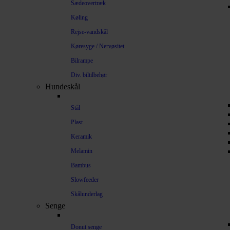
Sædeovertræk
Køling
Rejse-vandskål
Køresyge / Nervøsitet
Bilrampe
Div. biltilbehør
Hundeskål
Stål
Plast
Keramik
Melamin
Bambus
Slowfeeder
Skålunderlag
Senge
Donut senge