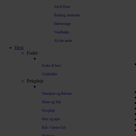
Alt til Duer
Redeæg /materiale
Hønseringe
Vandbaljer
Alt det andet
Hest
Foder
Foder til hest
Godbidder
Pelspleje
Shampoo og Balsam
Mane og Tail
Hovpleje
Ører og øjne
Køl / Varme Gel