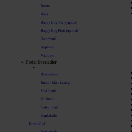
Bozita
Halla
Happy Dog Vet (sygdom)
Happy Dog Profi (opdræt)
Naturhund
Applaws
Vådfoder
Foder livsstadier
Hvalpefoder
Junior / Ekstra energi
Små hunde
XL hund
Senior hund
Slankefoder
Kosttilskud