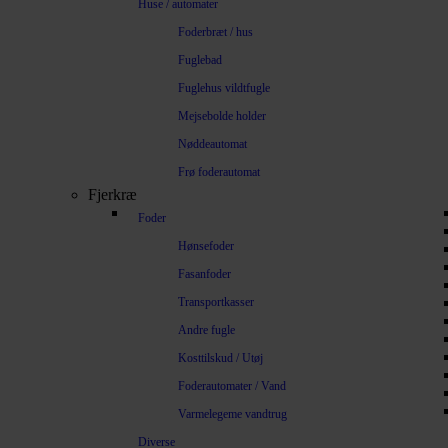
Huse / automater
Foderbræt / hus
Fuglebad
Fuglehus vildtfugle
Mejsebolde holder
Nøddeautomat
Frø foderautomat
Fjerkræ
Foder
Hønsefoder
Fasanfoder
Transportkasser
Andre fugle
Kosttilskud / Utøj
Foderautomater / Vand
Varmelegeme vandtrug
Diverse