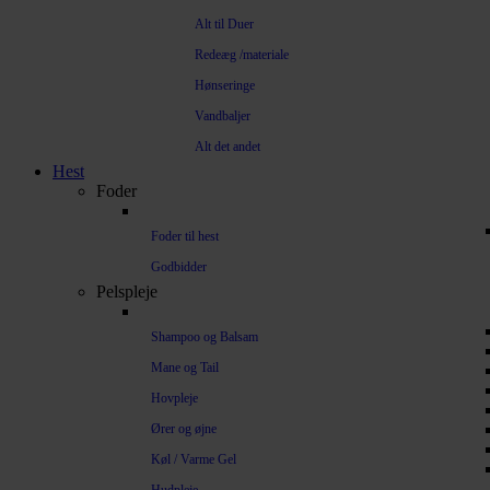
Alt til Duer
Redeæg /materiale
Hønseringe
Vandbaljer
Alt det andet
Hest
Foder
Foder til hest
Godbidder
Pelspleje
Shampoo og Balsam
Mane og Tail
Hovpleje
Ører og øjne
Køl / Varme Gel