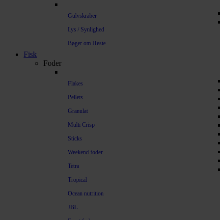
Gulvskraber
Lys / Synlighed
Bøger om Heste
Fisk
Foder
Flakes
Pellets
Granulat
Multi Crisp
Sticks
Weekend foder
Tetra
Tropical
Ocean nutrition
JBL