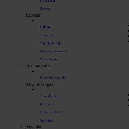
Frost-foder
Diverse
Tilbehør
Fiskenet
Termometer
Yngleklare fisk
Reservedele akvarie
Varmelegeme
Foderautomat
Foderautomater fisk
Akvarie lamper
Sun-Glo lysrør
JBL lysrør
Fluval Pro LED
Nano Led
Akvarier