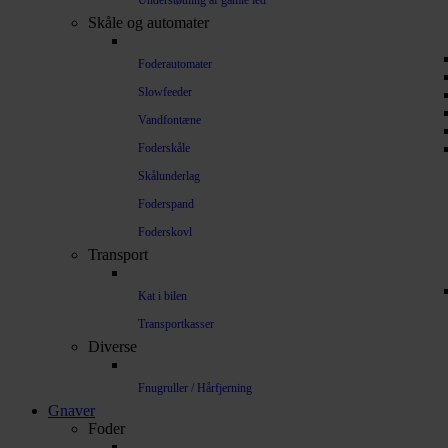
Understøtning af gamle led
Skåle og automater
Foderautomater
Slowfeeder
Vandfontæne
Foderskåle
Skålunderlag
Foderspand
Foderskovl
Transport
Kat i bilen
Transportkasser
Diverse
Fnugruller / Hårfjerning
Gnaver
Foder