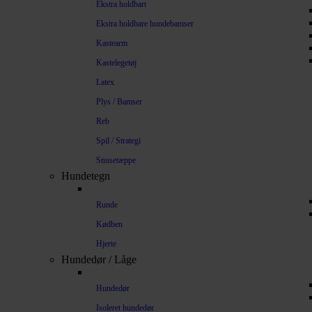
Ekstra holdbart
Ekstra holdbare hundebamser
Kastearm
Kastelegetøj
Latex
Plys / Bamser
Reb
Spil / Strategi
Snusetæppe
Hundetegn
Runde
Kødben
Hjerte
Hundedør / Låge
Hundedør
Isoleret hundedør