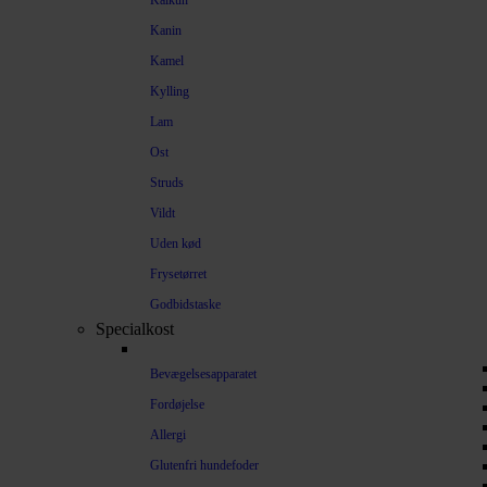
Kalkun
Kanin
Kamel
Kylling
Lam
Ost
Struds
Vildt
Uden kød
Frysetørret
Godbidstaske
Specialkost
Bevægelsesapparatet
Fordøjelse
Allergi
Glutenfri hundefoder