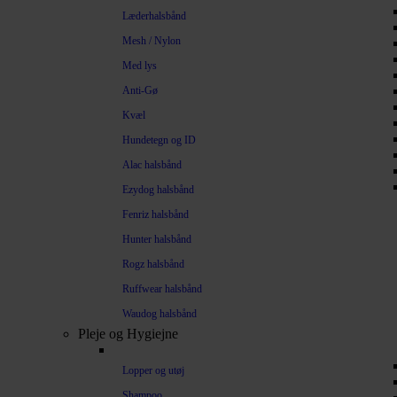
Læderhalsbånd
Mesh / Nylon
Med lys
Anti-Gø
Kvæl
Hundetegn og ID
Alac halsbånd
Ezydog halsbånd
Fenriz halsbånd
Hunter halsbånd
Rogz halsbånd
Ruffwear halsbånd
Waudog halsbånd
Pleje og Hygiejne
Lopper og utøj
Shampoo