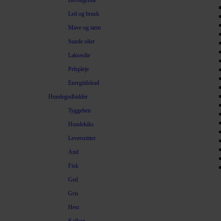
Beroligende
Led og brusk
Mave og tarm
Sunde olier
Lakseolie
Pelspleje
Energitilskud
Hundegodbidder
Tyggeben
Hundekiks
Leversnitter
And
Fisk
Ged
Gris
Hest