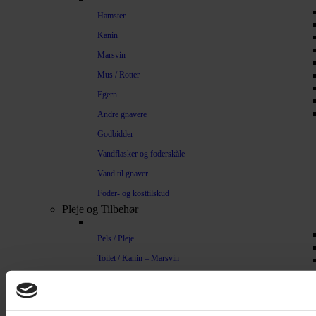
Hamster
Kanin
Marsvin
Mus / Rotter
Egern
Andre gnavere
Godbidder
Vandflasker og foderskåle
Vand til gnaver
Foder- og kosttilskud
Pleje og Tilbehør
Pels / Pleje
Toilet / Kanin – Marsvin
Toilet Hamster
Børste / Kam