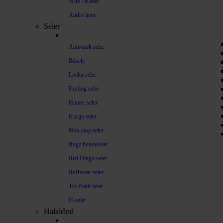
Wire / Kæde
Andre liner
Seler
Anti-træk seler
Bilsele
Læder seler
Ezydog seler
Hunter seler
Kurgo seler
Non-stop seler
Rogz hundeseler
Red Dingo seler
Ruffwear seler
Tre Ponti seler
H-seler
Halsbånd