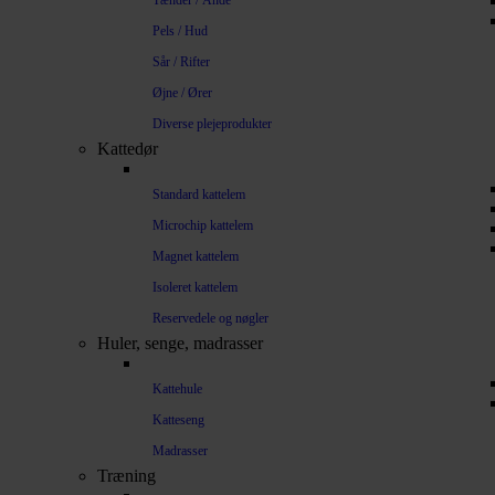
Tænder / Ånde
Pels / Hud
Sår / Rifter
Øjne / Ører
Diverse plejeprodukter
Kattedør
Standard kattelem
Microchip kattelem
Magnet kattelem
Isoleret kattelem
Reservedele og nøgler
Huler, senge, madrasser
Kattehule
Katteseng
Madrasser
Træning