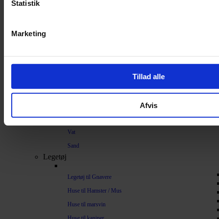
Strøelse og bundlag
Statistik
Bundlag / Strøelse
Marketing
Papirstrøelse
Hamp
Savsmuld
Tillad alle
Bark
Bommuld
Afvis
Spelt
Træpiller
Vat
Sand
Legetøj
Legetøj til Gnavere
Huse til Hamster / Mus
Huse til marsvin
Huse til kaniner