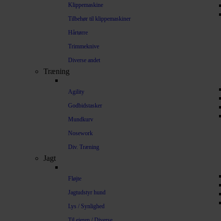
Klippemaskine
Tilbehør til klippemaskiner
Hårtørre
Trimmeknive
Diverse andet
Træning
Agility
Godbidstasker
Mundkurv
Nosework
Div. Træning
Jagt
Fløjte
Jagtudstyr hund
Lys / Synlighed
Til ejeren / Diverse