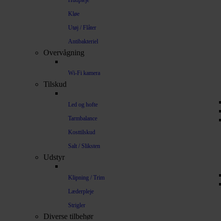
Hudpleje
Kløe
Utøj / Flåter
Antibakteriel
Overvågning
Wi-Fi kamera
Tilskud
Led og hofte
Tarmbalance
Kosttilskud
Salt / Sliksten
Udstyr
Klipning / Trim
Læderpleje
Strigler
Diverse tilbehør