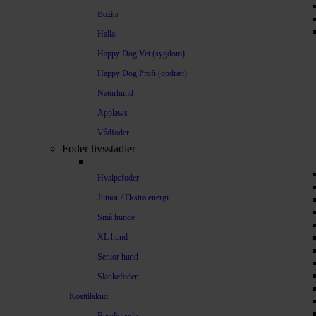
Bozita
Halla
Happy Dog Vet (sygdom)
Happy Dog Profi (opdræt)
Naturhund
Applaws
Vådfoder
Foder livsstadier
Hvalpefoder
Junior / Ekstra energi
Små hunde
XL hund
Senior hund
Slankefoder
Kosttilskud