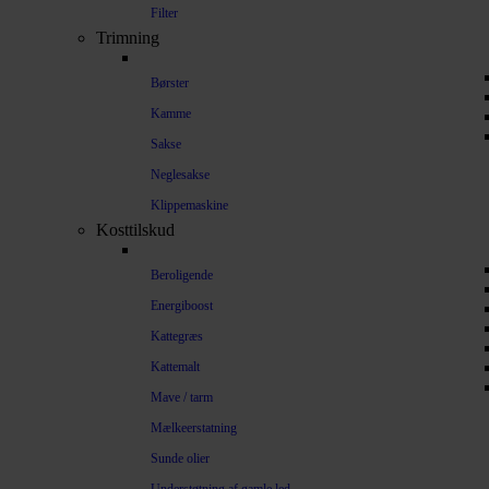
Filter
Trimning
Børster
Kamme
Sakse
Neglesakse
Klippemaskine
Kosttilskud
Beroligende
Energiboost
Kattegræs
Kattemalt
Mave / tarm
Mælkeerstatning
Sunde olier