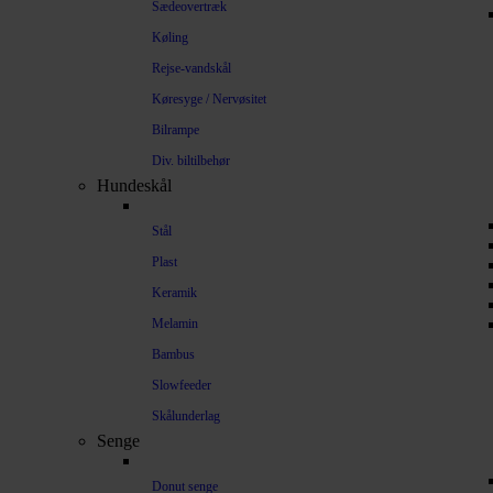
Sædeovertræk
Køling
Rejse-vandskål
Køresyge / Nervøsitet
Bilrampe
Div. biltilbehør
Hundeskål
Stål
Plast
Keramik
Melamin
Bambus
Slowfeeder
Skålunderlag
Senge
Donut senge