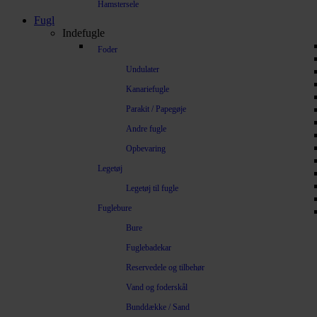
Hamstersele
Fugl
Indefugle
Foder
Undulater
Kanariefugle
Parakit / Papegøje
Andre fugle
Opbevaring
Legetøj
Legetøj til fugle
Fuglebure
Bure
Fuglebadekar
Reservedele og tilbehør
Vand og foderskål
Bunddække / Sand