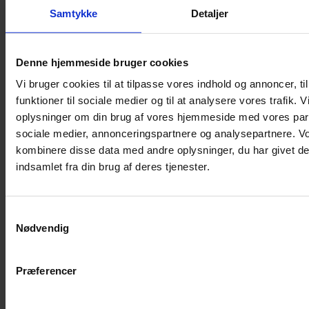
Shampoo
Samtykke
Detaljer
Bure
Musebur
Denne hjemmeside bruger cookies
Hamsterbur
Vi bruger cookies til at tilpasse vores indhold og annoncer, til
Kaninbur
funktioner til sociale medier og til at analysere vores trafik. 
Rottebur
oplysninger om din brug af vores hjemmeside med vores part
Marsvinebur
sociale medier, annonceringspartnere og analysepartnere. V
Løbegård
kombinere disse data med andre oplysninger, du har givet de
Overdækning løbegård
indsamlet fra din brug af deres tjenester.
Indretning til bure
Legepladser til bure
Samtykkevalg
Senge til gnavere
Nødvendig
Stiger til bure
Reservedele til bure
Præferencer
Clips til bure
Transportkasse