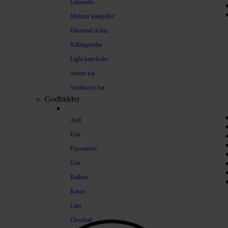
Leonardo
Miamor kattepiller
Dåsemad til kat
Killingefoder
Light kattefoder
Senior kat
Steriliseret kat
Godbidder
And
Fisk
Frysetørret
Gris
Kalkun
Kanin
Lam
Oksekød