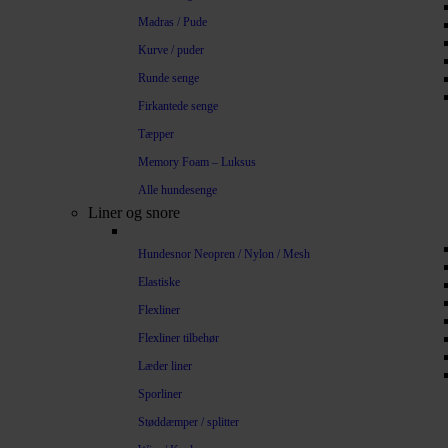
Madras / Pude
Kurve / puder
Runde senge
Firkantede senge
Tæpper
Memory Foam – Luksus
Alle hundesenge
Liner og snore
Hundesnor Neopren / Nylon / Mesh
Elastiske
Flexliner
Flexliner tilbehør
Læder liner
Sporliner
Støddæmper / splitter