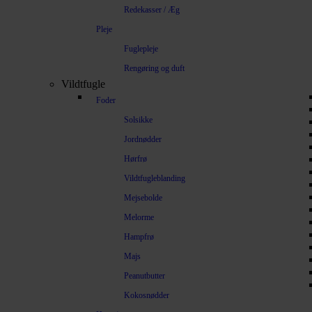
Redekasser / Æg
Pleje
Fuglepleje
Rengøring og duft
Vildtfugle
Foder
Solsikke
Jordnødder
Hørfrø
Vildtfugleblanding
Mejsebolde
Melorme
Hampfrø
Majs
Peanutbutter
Kokosnødder