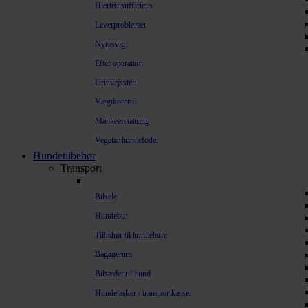
Hjerteinsufficiens
Leverproblemer
Nyresvigt
Efter operation
Urinvejssten
Vægtkontrol
Mælkeerstatning
Vegetar hundefoder
Hundetilbehør
Transport
Bilsele
Hundebur
Tilbehør til hundebure
Bagagerum
Bilsæder til hund
Hundetasker / transportkasser