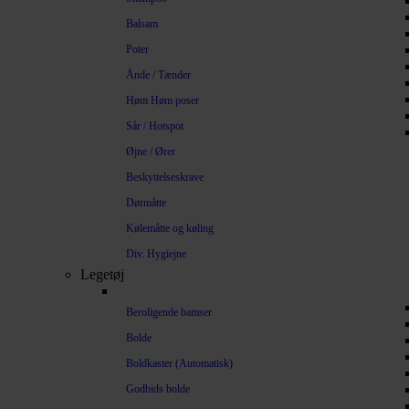
Balsam
Poter
Ånde / Tænder
Høm Høm poser
Sår / Hotspot
Øjne / Ører
Beskyttelseskrave
Dørmåtte
Kølemåtte og køling
Div. Hygiejne
Legetøj
Beroligende bamser
Bolde
Boldkaster (Automatisk)
Godbids bolde