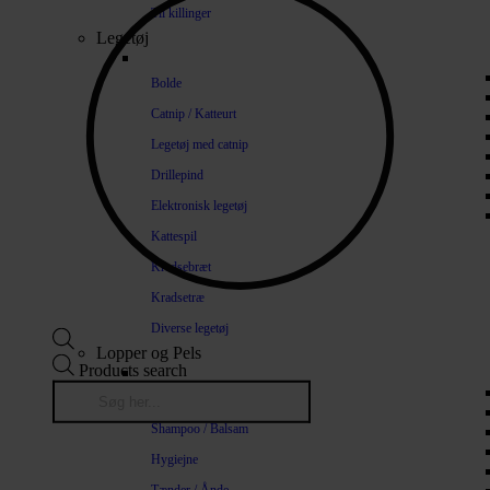
Til killinger
Legetøj
Bolde
Catnip / Katteurt
Legetøj med catnip
Drillepind
Elektronisk legetøj
Kattespil
Kradsebræt
Kradsetræ
Diverse legetøj
Lopper og Pels
Products search
Naturlige loppemidler
Shampoo / Balsam
Hygiejne