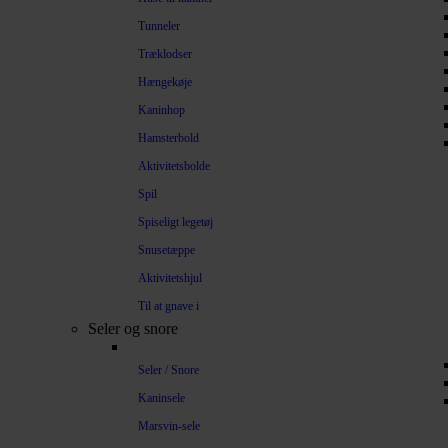
Tunneler
Træklodser
Hængekøje
Kaninhop
Hamsterbold
Aktivitetsbolde
Spil
Spiseligt legetøj
Snusetæppe
Aktivitetshjul
Til at gnave i
Seler og snore
Seler / Snore
Kaninsele
Marsvin-sele