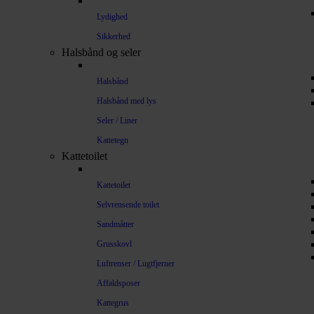
Lydighed
Sikkerhed
Halsbånd og seler
Halsbånd
Halsbånd med lys
Seler / Liner
Kattetegn
Kattetoilet
Kattetoilet
Selvrensende toilet
Sandmåtter
Grusskovl
Luftrenser / Lugtfjerner
Affaldsposer
Kattegrus