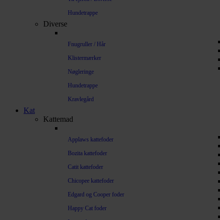
Hundetrappe
Diverse
Fnugruller / Hår
Klistermærker
Nøgleringe
Hundetrappe
Kravlegård
Kat
Kattemad
Applaws kattefoder
Bozita kattefoder
Catit kattefoder
Chicopee kattefoder
Edgard og Cooper foder
Happy Cat foder