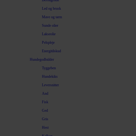
Beroligende
Led og brusk
Mave og tarm
Sunde olier
Lakseolie
Pelspleje
Energitilskud
Hundegodbidder
Tyggeben
Hundekiks
Leversnitter
And
Fisk
Ged
Gris
Hest