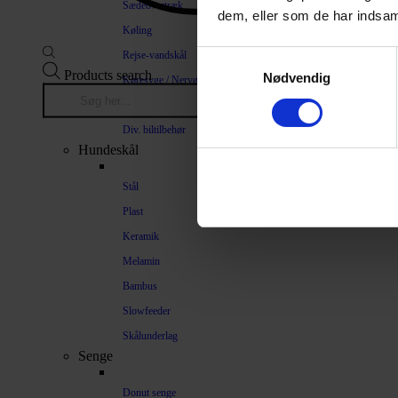
Sædeovertræk
dem, eller som de har indsaml
Køling
Rejse-vandskål
Samtykkevalg
Products search
Nødvendig
Køresyge / Nervøsitet
Bilrampe
Div. biltilbehør
Hundeskål
Stål
Plast
Keramik
Melamin
Bambus
Slowfeeder
Skålunderlag
Senge
Donut senge