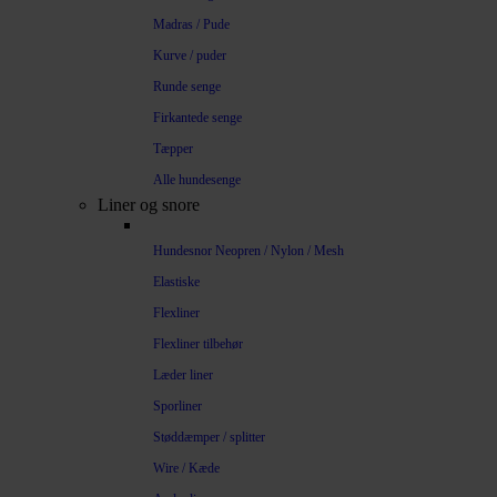
Madras / Pude
Kurve / puder
Runde senge
Firkantede senge
Tæpper
Alle hundesenge
Liner og snore
Hundesnor Neopren / Nylon / Mesh
Elastiske
Flexliner
Flexliner tilbehør
Læder liner
Sporliner
Støddæmper / splitter
Wire / Kæde