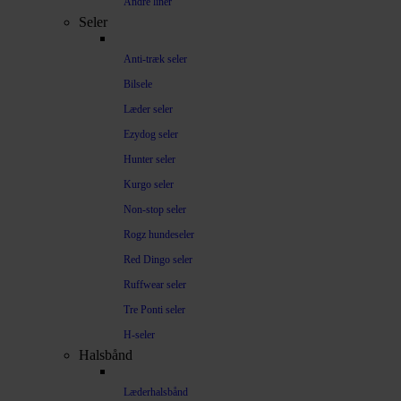
Andre liner
Seler
Anti-træk seler
Bilsele
Læder seler
Ezydog seler
Hunter seler
Kurgo seler
Non-stop seler
Rogz hundeseler
Red Dingo seler
Ruffwear seler
Tre Ponti seler
H-seler
Halsbånd
Læderhalsbånd