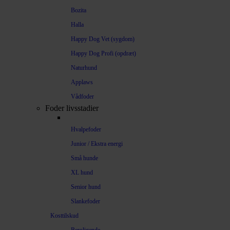
Bozita
Halla
Happy Dog Vet (sygdom)
Happy Dog Profi (opdræt)
Naturhund
Applaws
Vådfoder
Foder livsstadier
Hvalpefoder
Junior / Ekstra energi
Små hunde
XL hund
Senior hund
Slankefoder
Kosttilskud