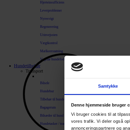
Hjerteinsufficiens
Leverproblemer
Nyresvigt
Regenerering
Urinvejssten
Vægtkontrol
Mælkeerstatning
Vegetar hundefoder
Hundetilbehør
Transport
Bilsele
Samtykke
Hundebur
Tilbehør til hundebure
Denne hjemmeside bruger c
Bagagerum
Vi bruger cookies til at tilpas
Bilsæder til hund
vores trafik. Vi deler også 
Hundetasker / transportkasser
annonceringspartnere og anal