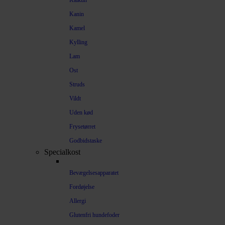
Kalkun
Kanin
Kamel
Kylling
Lam
Ost
Struds
Vildt
Uden kød
Frysetørret
Godbidstaske
Specialkost
Bevægelsesapparatet
Fordøjelse
Allergi
Glutenfri hundefoder