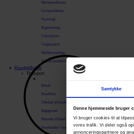
Hjerteinsufficiens
Leverproblemer
Nyresvigt
Regenerering
Urinvejssten
Vægtkontrol
Mælkeerstatning
Vegetar hundefoder
Hundetilbehør
Transport
Bilsele
Samtykke
Hundebur
Tilbehør til hundebure
Denne hjemmeside bruger c
Bagagerum
Vi bruger cookies til at tilpas
Bilsæder til hund
vores trafik. Vi deler også 
Hundetasker / transportkasser
annonceringspartnere og anal