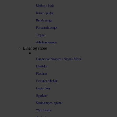
Madras / Pude
Kurve / puder
Runde senge
Firkantede senge
Tæpper
Alle hundesenge
Liner og snore
Hundesnor Neopren / Nylon / Mesh
Elastiske
Flexliner
Flexliner tilbehør
Læder liner
Sporliner
Støddæmper / splitter
Wire / Kæde