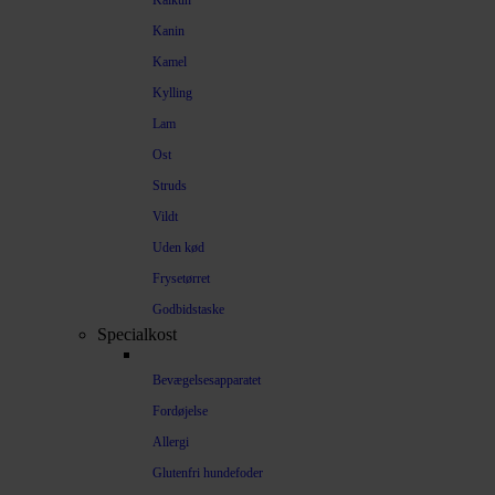
Kalkun
Kanin
Kamel
Kylling
Lam
Ost
Struds
Vildt
Uden kød
Frysetørret
Godbidstaske
Specialkost
Bevægelsesapparatet
Fordøjelse
Allergi
Glutenfri hundefoder