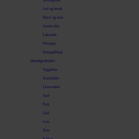
Beroligende
Led og brusk
Mave og tarm
Sunde olier
Lakseolie
Pelspleje
Energitilskud
Hundegodbidder
Tyggeben
Hundekiks
Leversnitter
And
Fisk
Ged
Gris
Hest