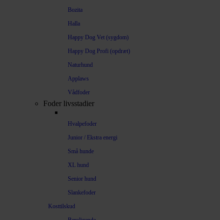
Bozita
Halla
Happy Dog Vet (sygdom)
Happy Dog Profi (opdræt)
Naturhund
Applaws
Vådfoder
Foder livsstadier
Hvalpefoder
Junior / Ekstra energi
Små hunde
XL hund
Senior hund
Slankefoder
Kosttilskud