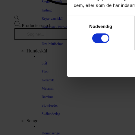
Sædeovertræk
dem, eller som de har indsaml
Køling
Rejse-vandskål
Samtykkevalg
Products search
Nødvendig
Køresyge / Nervøsitet
Bilrampe
Div. biltilbehør
Hundeskål
Stål
Plast
Keramik
Melamin
Bambus
Slowfeeder
Skålunderlag
Senge
Donut senge