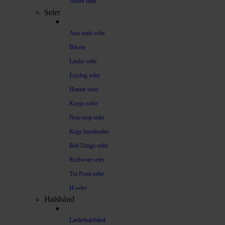
Andre liner
Seler
Anti-træk seler
Bilsele
Læder seler
Ezydog seler
Hunter seler
Kurgo seler
Non-stop seler
Rogz hundeseler
Red Dingo seler
Ruffwear seler
Tre Ponti seler
H-seler
Halsbånd
Læderhalsbånd