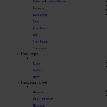
Ekstra holdbare hundebamser
Kastearm
Kastelegetøj
Latex
Plys / Bamser
Reb
Spil / Strategi
Snusetæppe
Hundetegn
Runde
Kødben
Hjerte
Hundedør / Låge
Hundedør
Isoleret hundedør
Hundelåge