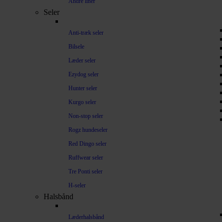
Andre liner
Seler
Anti-træk seler
Bilsele
Læder seler
Ezydog seler
Hunter seler
Kurgo seler
Non-stop seler
Rogz hundeseler
Red Dingo seler
Ruffwear seler
Tre Ponti seler
H-seler
Halsbånd
Læderhalsbånd