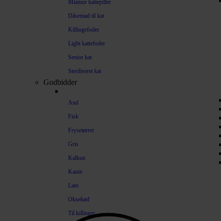
Miamor kattepiller
Dåsemad til kat
Killingefoder
Light kattefoder
Senior kat
Steriliseret kat
Godbidder
And
Fisk
Frysetørret
Gris
Kalkun
Kanin
Lam
Oksekød
Til killinger