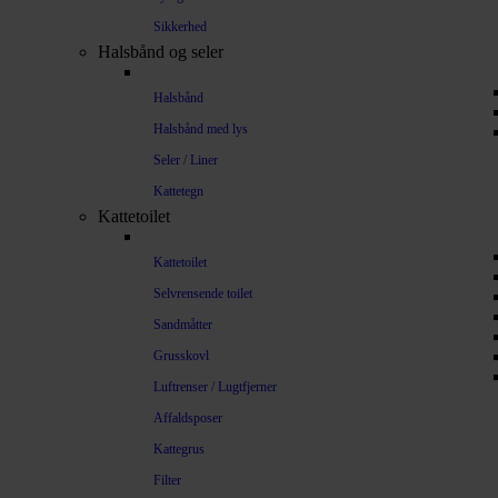
Sikkerhed
Halsbånd og seler
Halsbånd
Halsbånd med lys
Seler / Liner
Kattetegn
Kattetoilet
Kattetoilet
Selvrensende toilet
Sandmåtter
Grusskovl
Luftrenser / Lugtfjerner
Affaldsposer
Kattegrus
Filter