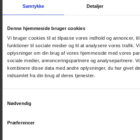
Samtykke
Detaljer
Musebur
Hamsterbur
Denne hjemmeside bruger cookies
Kaninbur
Vi bruger cookies til at tilpasse vores indhold og annoncer, til
Rottebur
funktioner til sociale medier og til at analysere vores trafik. 
Marsvinebur
oplysninger om din brug af vores hjemmeside med vores part
Løbegård
sociale medier, annonceringspartnere og analysepartnere. V
Overdækning løbegård
kombinere disse data med andre oplysninger, du har givet de
Indretning til bure
indsamlet fra din brug af deres tjenester.
Legepladser til bure
Senge til gnavere
Samtykkevalg
Stiger til bure
Nødvendig
Reservedele til bure
Clips til bure
Præferencer
Transportkasse
Strøelse og bundlag