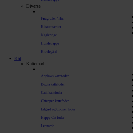
Diverse
Fnugruller / Hår
Klistermærker
Nøgleringe
Hundetrappe
Kravlegård
Kat
Kattemad
Applaws kattefoder
Bozita kattefoder
Catit kattefoder
Chicopee kattefoder
Edgard og Cooper foder
Happy Cat foder
Leonardo