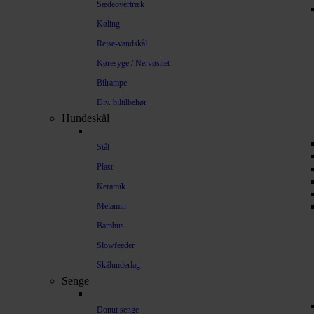
Sædeovertræk
Køling
Rejse-vandskål
Køresyge / Nervøsitet
Bilrampe
Div. biltilbehør
Hundeskål
Stål
Plast
Keramik
Melamin
Bambus
Slowfeeder
Skålunderlag
Senge
Donut senge