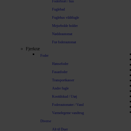
Foderbræt / hus
Fuglebad
Fuglehus vildtfugle
Mejsebolde holder
Nøddeautomat
Frø foderautomat
Fjerkræ
Foder
Hønsefoder
Fasanfoder
Transportkasser
Andre fugle
Kosttilskud / Utøj
Foderautomater / Vand
Varmelegeme vandtrug
Diverse
Alt til Duer