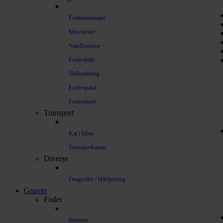
Foderautomater
Slowfeeder
Vandfontæne
Foderskåle
Skålunderlag
Foderspand
Foderskovl
Transport
Kat i bilen
Transportkasser
Diverse
Fnugruller / Hårfjerning
Gnaver
Foder
Hamster