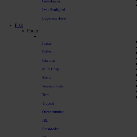
Gulvskraber
Lys / Synlighed
Bøger om Heste
Fisk
Foder
Flakes
Pellets
Granulat
Multi Crisp
Sticks
Weekend foder
Tetra
Tropical
Ocean nutrition
JBL
Frost-foder