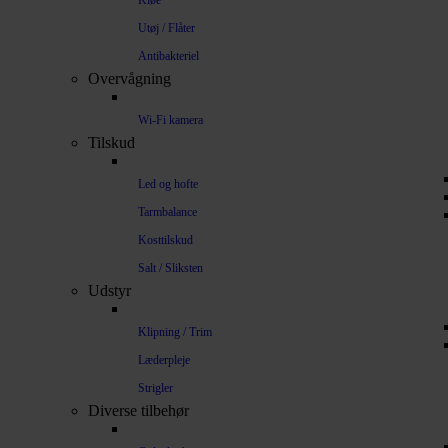
Kløe
Utøj / Flåter
Antibakteriel
Overvågning
Wi-Fi kamera
Tilskud
Led og hofte
Tarmbalance
Kosttilskud
Salt / Sliksten
Udstyr
Klipning / Trim
Læderpleje
Strigler
Diverse tilbehør