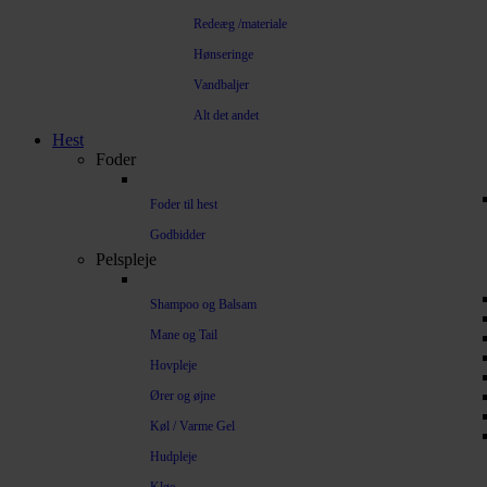
Redeæg /materiale
Hønseringe
Vandbaljer
Alt det andet
Hest
Foder
Foder til hest
Godbidder
Pelspleje
Shampoo og Balsam
Mane og Tail
Hovpleje
Ører og øjne
Køl / Varme Gel
Hudpleje