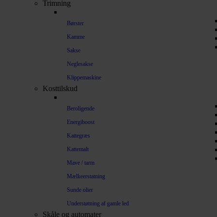
Trimning
Børster
Kamme
Sakse
Neglesakse
Klippemaskine
Kosttilskud
Beroligende
Energiboost
Kattegræs
Kattemalt
Mave / tarm
Mælkeerstatning
Sunde olier
Understøtning af gamle led
Skåle og automater