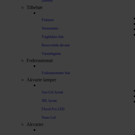
Diverse
Tilbehør
Fiskenet
Termometer
Yngleklare fisk
Reservedele akvarie
Varmelegeme
Foderautomat
Foderautomater fisk
Akvarie lamper
Sun-Glo lysrør
JBL lysrør
Fluval Pro LED
Nano Led
Akvarier