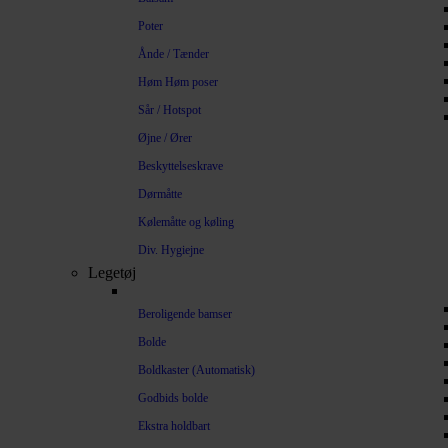
Poter
Ånde / Tænder
Høm Høm poser
Sår / Hotspot
Øjne / Ører
Beskyttelseskrave
Dørmåtte
Kølemåtte og køling
Div. Hygiejne
Legetøj
Beroligende bamser
Bolde
Boldkaster (Automatisk)
Godbids bolde
Ekstra holdbart