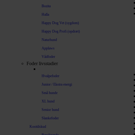
Bozita
Halla
Happy Dog Vet (sygdom)
Happy Dog Profi (opdræt)
Naturhund
Applaws
Vådfoder
Foder livsstadier
Hvalpefoder
Junior / Ekstra energi
Små hunde
XL hund
Senior hund
Slankefoder
Kosttilskud