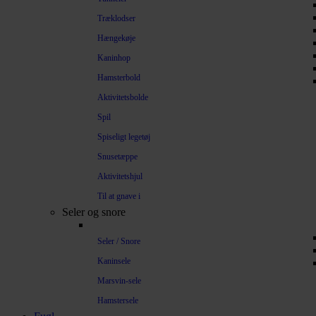
Træklodser
Hængekøje
Kaninhop
Hamsterbold
Aktivitetsbolde
Spil
Spiseligt legetøj
Snusetæppe
Aktivitetshjul
Til at gnave i
Seler og snore
Seler / Snore
Kaninsele
Marsvin-sele
Hamstersele