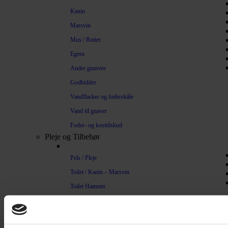
Kanin
Marsvin
Mus / Rotter
Egern
Andre gnavere
Godbidder
Vandflasker og foderskåle
Vand til gnaver
Foder- og kosttilskud
Pleje og Tilbehør
Pels / Pleje
Toilet / Kanin – Marsvin
Toilet Hamster
Børste / Kam
Shampoo
Bure