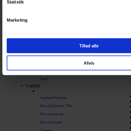
Statistik
Bundlag / Strøelse
Papirstrøelse
Marketing
Hamp
Savsmuld
Bark
Tillad alle
Bommuld
Spelt
Afvis
Træpiller
Vat
Sand
Legetøj
Legetøj til Gnavere
Huse til Hamster / Mus
Huse til marsvin
Huse til kaniner
Tunneler