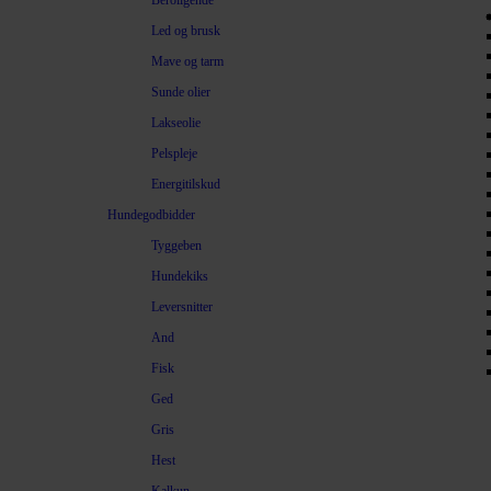
Beroligende
Led og brusk
Mave og tarm
Sunde olier
Lakseolie
Pelspleje
Energitilskud
Hundegodbidder
Tyggeben
Hundekiks
Leversnitter
And
Fisk
Ged
Gris
Hest