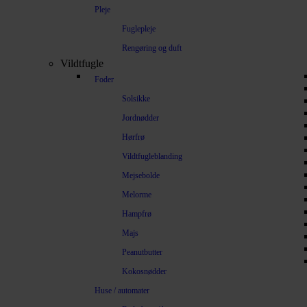
Pleje
Fuglepleje
Rengøring og duft
Vildtfugle
Foder
Solsikke
Jordnødder
Hørfrø
Vildtfugleblanding
Mejsebolde
Melorme
Hampfrø
Majs
Peanutbutter
Kokosnødder
Huse / automater