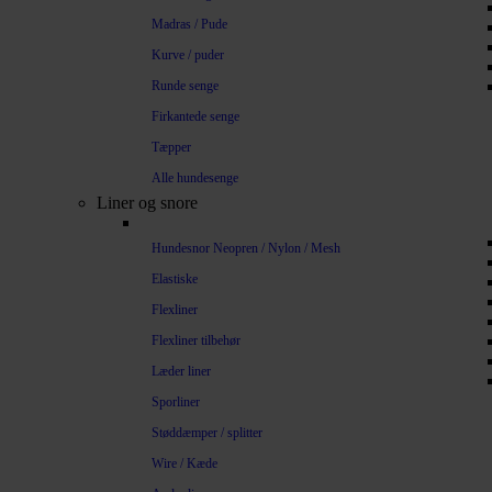
Madras / Pude
Kurve / puder
Runde senge
Firkantede senge
Tæpper
Alle hundesenge
Liner og snore
Hundesnor Neopren / Nylon / Mesh
Elastiske
Flexliner
Flexliner tilbehør
Læder liner
Sporliner
Støddæmper / splitter
Wire / Kæde