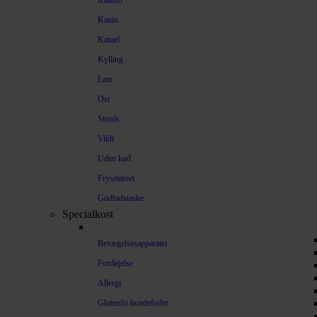
Kalkun
Kanin
Kamel
Kylling
Lam
Ost
Struds
Vildt
Uden kød
Frysetørret
Godbidstaske
Specialkost
Bevægelsesapparatet
Fordøjelse
Allergi
Glutenfri hundefoder