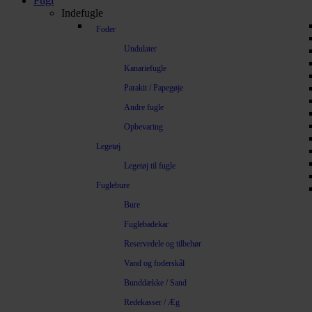
Fugl
Indefugle
Foder
Undulater
Kanariefugle
Parakit / Papegøje
Andre fugle
Opbevaring
Legetøj
Legetøj til fugle
Fuglebure
Bure
Fuglebadekar
Reservedele og tilbehør
Vand og foderskål
Bunddække / Sand
Redekasser / Æg