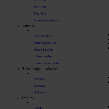
Pels / Hud
Sår / Rifter
Øjne / Ører
Diverse plejeprodukter
Kattedør
Standard kattelem
Microchip kattelem
Magnet kattelem
Isoleret kattelem
Reservedele og nøgler
Huler, senge, madrasser
Kattehule
Katteseng
Madrasser
Træning
Lydighed