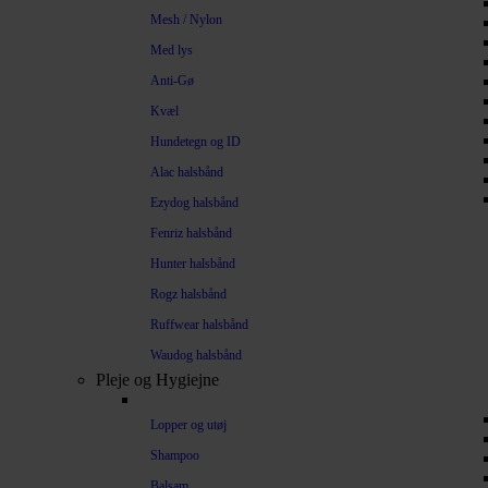
Mesh / Nylon
Med lys
Anti-Gø
Kvæl
Hundetegn og ID
Alac halsbånd
Ezydog halsbånd
Fenriz halsbånd
Hunter halsbånd
Rogz halsbånd
Ruffwear halsbånd
Waudog halsbånd
Pleje og Hygiejne
Lopper og utøj
Shampoo
Balsam