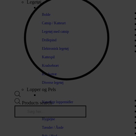
Legetøj
Bolde
Catnip / Katteurt
Legetøj med catnip
Drillepind
Elektronisk legetøj
Kattespil
Kradsebræt
Kradsetræ
Diverse legetøj
Lopper og Pels
Naturlige loppemidler
Products search
Shampoo / Balsam
Hygiejne
Tænder / Ånde