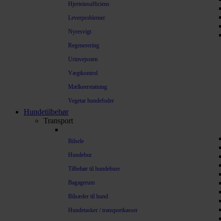
Hjerteinsufficiens
Leverproblemer
Nyresvigt
Regenerering
Urinvejssten
Vægtkontrol
Mælkeerstatning
Vegetar hundefoder
Hundetilbehør
Transport
Bilsele
Hundebur
Tilbehør til hundebure
Bagagerum
Bilsæder til hund
Hundetasker / transportkasser