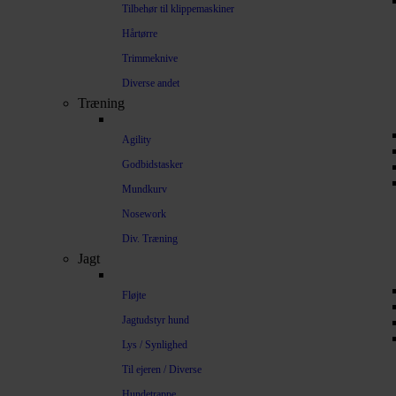
Tilbehør til klippemaskiner
Hårtørre
Trimmeknive
Diverse andet
Træning
Agility
Godbidstasker
Mundkurv
Nosework
Div. Træning
Jagt
Fløjte
Jagtudstyr hund
Lys / Synlighed
Til ejeren / Diverse
Hundetrappe