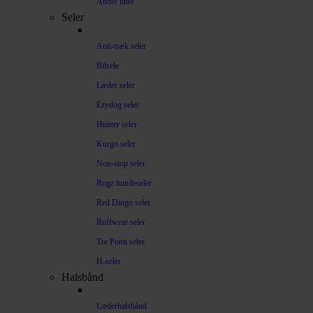
Andre liner
Seler
Anti-træk seler
Bilsele
Læder seler
Ezydog seler
Hunter seler
Kurgo seler
Non-stop seler
Rogz hundeseler
Red Dingo seler
Ruffwear seler
Tre Ponti seler
H-seler
Halsbånd
Læderhalsbånd