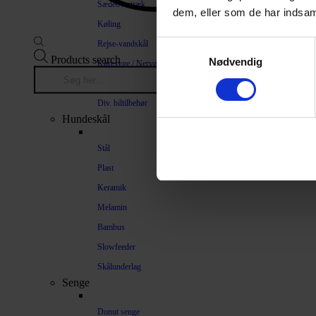
Sædeovertræk
dem, eller som de har indsaml
Køling
Rejse-vandskål
Samtykkevalg
Products search
Nødvendig
Køresyge / Nervøsitet
Bilrampe
Div. biltilbehør
Hundeskål
Stål
Plast
Keramik
Melamin
Bambus
Slowfeeder
Skålunderlag
Senge
Donut senge