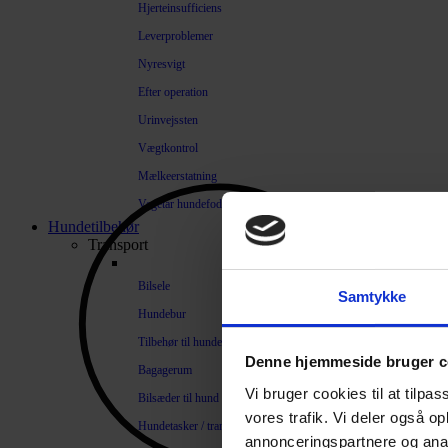
Hjerteinsufficiens
Leverproblemer
Nyresvigt
Efter operation
Urinvejssten
Vægtkontrol
Mælkeerstatning
Vegetar hundefoder
Hundetilbehør
Transport
Bilsele
Samtykke
Hundebur
Tilbehør til hundebure
Denne hjemmeside bruger c
Bagagerum
Vi bruger cookies til at tilpas
Bilsæder til hund
vores trafik. Vi deler også 
Hundetasker / transportkasser
annonceringspartnere og anal