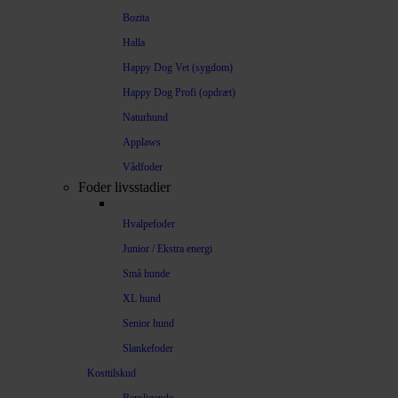
Bozita
Halla
Happy Dog Vet (sygdom)
Happy Dog Profi (opdræt)
Naturhund
Applaws
Vådfoder
Foder livsstadier
Hvalpefoder
Junior / Ekstra energi
Små hunde
XL hund
Senior hund
Slankefoder
Kosttilskud