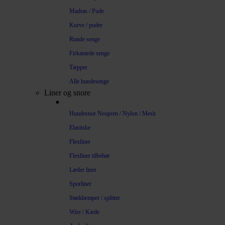
Madras / Pude
Kurve / puder
Runde senge
Firkantede senge
Tæpper
Alle hundesenge
Liner og snore
Hundesnor Neopren / Nylon / Mesh
Elastiske
Flexliner
Flexliner tilbehør
Læder liner
Sporliner
Støddæmper / splitter
Wire / Kæde