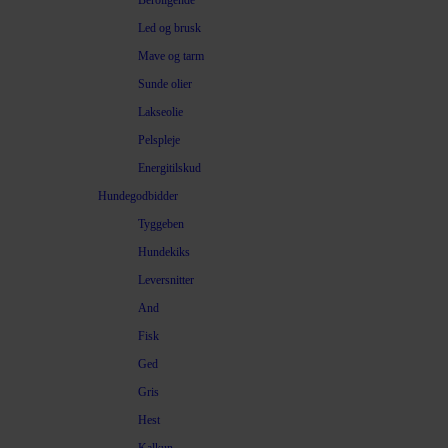
Beroligende
Led og brusk
Mave og tarm
Sunde olier
Lakseolie
Pelspleje
Energitilskud
Hundegodbidder
Tyggeben
Hundekiks
Leversnitter
And
Fisk
Ged
Gris
Hest