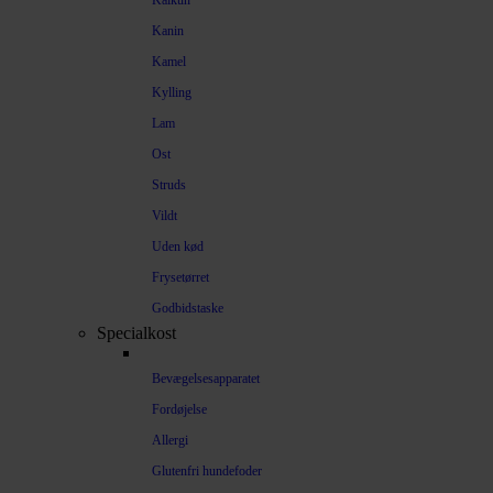
Kalkun
Kanin
Kamel
Kylling
Lam
Ost
Struds
Vildt
Uden kød
Frysetørret
Godbidstaske
Specialkost
Bevægelsesapparatet
Fordøjelse
Allergi
Glutenfri hundefoder