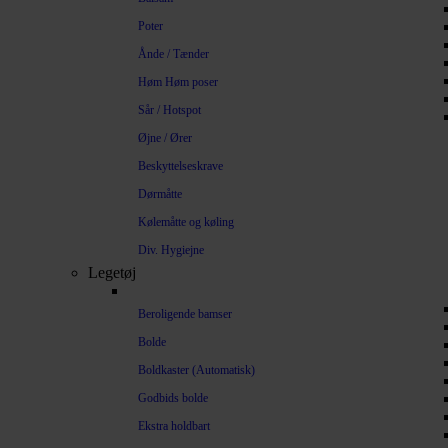
Poter
Ånde / Tænder
Høm Høm poser
Sår / Hotspot
Øjne / Ører
Beskyttelseskrave
Dørmåtte
Kølemåtte og køling
Div. Hygiejne
Legetøj
Beroligende bamser
Bolde
Boldkaster (Automatisk)
Godbids bolde
Ekstra holdbart