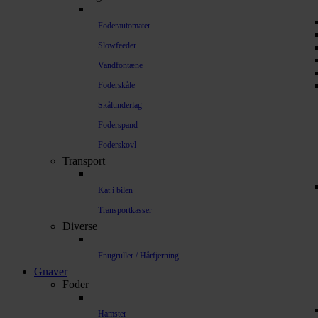
Foderautomater
Slowfeeder
Vandfontæne
Foderskåle
Skålunderlag
Foderspand
Foderskovl
Transport
Kat i bilen
Transportkasser
Diverse
Fnugruller / Hårfjerning
Gnaver
Foder
Hamster