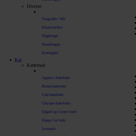
Diverse
Fnugruller / Hår
Klistermærker
Nøgleringe
Hundetrappe
Kravlegård
Kat
Kattemad
Applaws kattefoder
Bozita kattefoder
Catit kattefoder
Chicopee kattefoder
Edgard og Cooper foder
Happy Cat foder
Leonardo