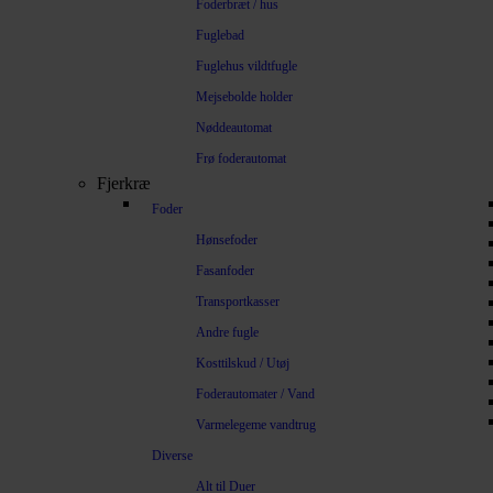
Foderbræt / hus
Fuglebad
Fuglehus vildtfugle
Mejsebolde holder
Nøddeautomat
Frø foderautomat
Fjerkræ
Foder
Hønsefoder
Fasanfoder
Transportkasser
Andre fugle
Kosttilskud / Utøj
Foderautomater / Vand
Varmelegeme vandtrug
Diverse
Alt til Duer