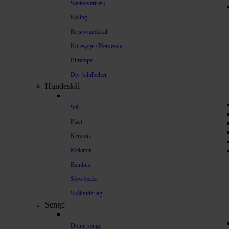
Sædeovertræk
Køling
Rejse-vandskål
Køresyge / Nervøsitet
Bilrampe
Div. biltilbehør
Hundeskål
Stål
Plast
Keramik
Melamin
Bambus
Slowfeeder
Skålunderlag
Senge
Donut senge