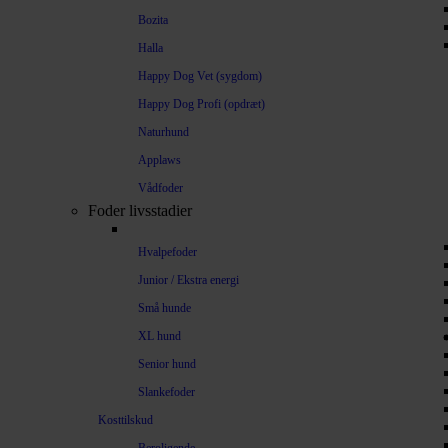
Bozita
Halla
Happy Dog Vet (sygdom)
Happy Dog Profi (opdræt)
Naturhund
Applaws
Vådfoder
Foder livsstadier
Hvalpefoder
Junior / Ekstra energi
Små hunde
XL hund
Senior hund
Slankefoder
Kosttilskud