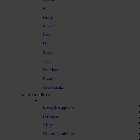
Kalkun
Kanin
Kamel
Kylling
Lam
Ost
Struds
Vildt
Uden kød
Frysetørret
Godbidstaske
Specialkost
Bevægelsesapparatet
Fordøjelse
Allergi
Glutenfri hundefoder