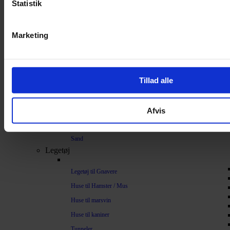
Statistik
Bundlag / Strøelse
Papirstrøelse
Marketing
Hamp
Savsmuld
Bark
Tillad alle
Bommuld
Spelt
Afvis
Træpiller
Vat
Sand
Legetøj
Legetøj til Gnavere
Huse til Hamster / Mus
Huse til marsvin
Huse til kaniner
Tunneler