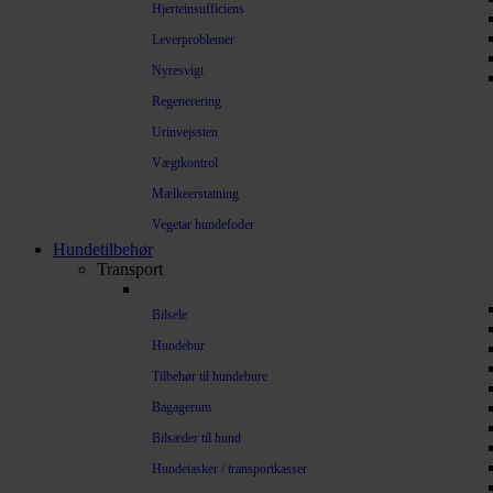
Hjerteinsufficiens
Leverproblemer
Nyresvigt
Regenerering
Urinvejssten
Vægtkontrol
Mælkeerstatning
Vegetar hundefoder
Hundetilbehør
Transport
Bilsele
Hundebur
Tilbehør til hundebure
Bagagerum
Bilsæder til hund
Hundetasker / transportkasser