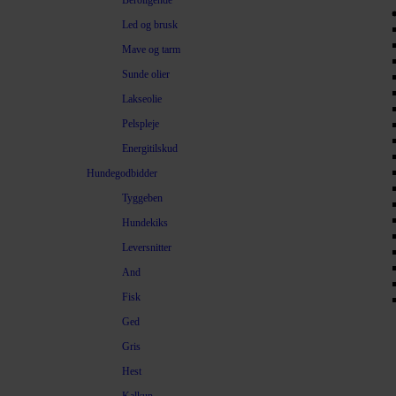
Beroligende
Led og brusk
Mave og tarm
Sunde olier
Lakseolie
Pelspleje
Energitilskud
Hundegodbidder
Tyggeben
Hundekiks
Leversnitter
And
Fisk
Ged
Gris
Hest