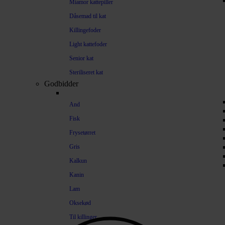
Miamor kattepiller
Dåsemad til kat
Killingefoder
Light kattefoder
Senior kat
Steriliseret kat
Godbidder
And
Fisk
Frysetørret
Gris
Kalkun
Kanin
Lam
Oksekød
Til killinger