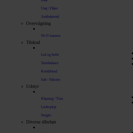
Kløe
Utøj / Flåter
Antibakteriel
Overvågning
Wi-Fi kamera
Tilskud
Led og hofte
Tarmbalance
Kosttilskud
Salt / Sliksten
Udstyr
Klipning / Trim
Læderpleje
Strigler
Diverse tilbehør