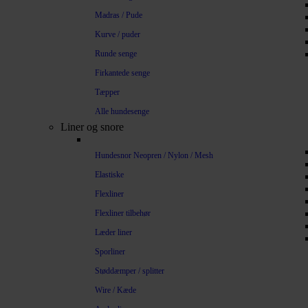
Madras / Pude
Kurve / puder
Runde senge
Firkantede senge
Tæpper
Alle hundesenge
Liner og snore
Hundesnor Neopren / Nylon / Mesh
Elastiske
Flexliner
Flexliner tilbehør
Læder liner
Sporliner
Støddæmper / splitter
Wire / Kæde