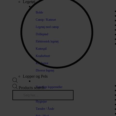
Legetøj
Bolde
Catnip / Katteurt
Legetøj med catnip
Drillepind
Elektronisk legetøj
Kattespil
Kradsebræt
Kradsetræ
Diverse legetøj
Lopper og Pels
Naturlige loppemidler
Products search
Shampoo / Balsam
Hygiejne
Tænder / Ånde