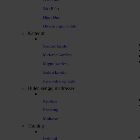
Pels / Hud
Sår / Rifter
Øjne / Ører
Diverse plejeprodukter
Kattedør
Standard kattelem
Microchip kattelem
Magnet kattelem
Isoleret kattelem
Reservedele og nøgler
Huler, senge, madrasser
Kattehule
Katteseng
Madrasser
Træning
Lydighed