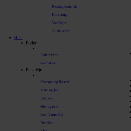
Redeæg /materiale
Hønseringe
Vandbaljer
Alt det andet
Hest
Foder
Foder til hest
Godbidder
Pelspleje
Shampoo og Balsam
Mane og Tail
Hovpleje
Ører og øjne
Køl / Varme Gel
Hudpleje