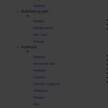
Sikkerhed
Halsbånd og seler
Halsbånd
Halsbånd med lys
Seler / Liner
Kattetegn
Kattetoilet
Kattetoilet
Selvrensende toilet
Sandmåtter
Grusskovl
Luftrenser / Lugtfjerner
Affaldsposer
Kattegrus
Filter