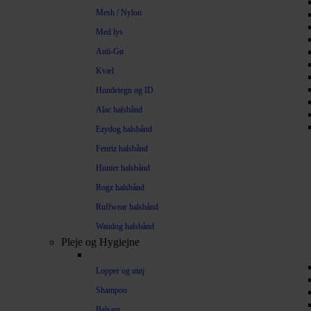
Mesh / Nylon
Med lys
Anti-Gø
Kvæl
Hundetegn og ID
Alac halsbånd
Ezydog halsbånd
Fenriz halsbånd
Hunter halsbånd
Rogz halsbånd
Ruffwear halsbånd
Waudog halsbånd
Pleje og Hygiejne
Lopper og utøj
Shampoo
Balsam