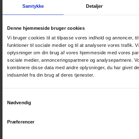
Samtykke
Detaljer
Musebur
Hamsterbur
Denne hjemmeside bruger cookies
Kaninbur
Vi bruger cookies til at tilpasse vores indhold og annoncer, til
Rottebur
funktioner til sociale medier og til at analysere vores trafik. 
Marsvinebur
oplysninger om din brug af vores hjemmeside med vores part
Løbegård
sociale medier, annonceringspartnere og analysepartnere. V
Overdækning løbegård
kombinere disse data med andre oplysninger, du har givet de
Indretning til bure
indsamlet fra din brug af deres tjenester.
Legepladser til bure
Senge til gnavere
Samtykkevalg
Stiger til bure
Nødvendig
Reservedele til bure
Clips til bure
Præferencer
Transportkasse
Strøelse og bundlag