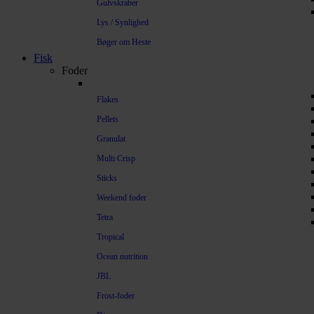
Gulvskraber
Lys / Synlighed
Bøger om Heste
Fisk
Foder
Flakes
Pellets
Granulat
Multi Crisp
Sticks
Weekend foder
Tetra
Tropical
Ocean nutrition
JBL
Frost-foder