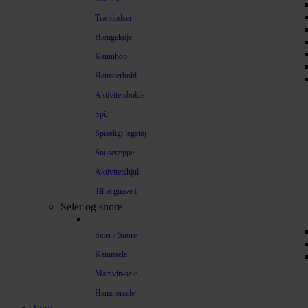
Træklodser
Hængekøje
Kaninhop
Hamsterbold
Aktivitetsbolde
Spil
Spiseligt legetøj
Snusetæppe
Aktivitetshjul
Til at gnave i
Seler og snore
Seler / Snore
Kaninsele
Marsvin-sele
Hamstersele