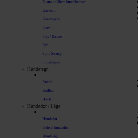
Ekstra holdbare hundebamser
Kastearm
Kastelegetøj
Latex
Plys / Bamser
Reb
Spil / Strategi
Snusetæppe
Hundetegn
Runde
Kødben
Hjerte
Hundedør / Låge
Hundedør
Isoleret hundedør
Hundelåge