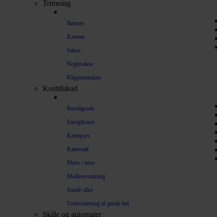
Trimning
Børster
Kamme
Sakse
Neglesakse
Klippemaskine
Kosttilskud
Beroligende
Energiboost
Kattegræs
Kattemalt
Mave / tarm
Mælkeerstatning
Sunde olier
Understøtning af gamle led
Skåle og automater