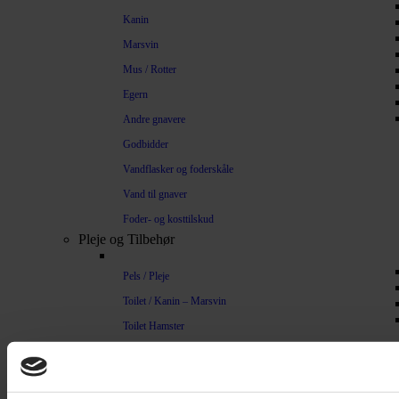
Kanin
Marsvin
Mus / Rotter
Egern
Andre gnavere
Godbidder
Vandflasker og foderskåle
Vand til gnaver
Foder- og kosttilskud
Pleje og Tilbehør
Pels / Pleje
Toilet / Kanin – Marsvin
Toilet Hamster
Børste / Kam
Shampoo
Bure