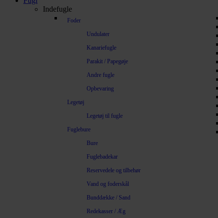
Fugl
Indefugle
Foder
Undulater
Kanariefugle
Parakit / Papegøje
Andre fugle
Opbevaring
Legetøj
Legetøj til fugle
Fuglebure
Bure
Fuglebadekar
Reservedele og tilbehør
Vand og foderskål
Bunddække / Sand
Redekasser / Æg