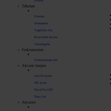
Diverse
Tilbehør
Fiskenet
Termometer
Yngleklare fisk
Reservedele akvarie
Varmelegeme
Foderautomat
Foderautomater fisk
Akvarie lamper
Sun-Glo lysrør
JBL lysrør
Fluval Pro LED
Nano Led
Akvarier