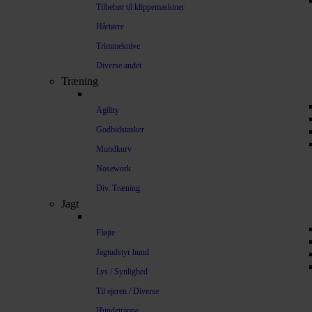
Tilbehør til klippemaskiner
Hårtørre
Trimmeknive
Diverse andet
Træning
Agility
Godbidstasker
Mundkurv
Nosework
Div. Træning
Jagt
Fløjte
Jagtudstyr hund
Lys / Synlighed
Til ejeren / Diverse
Hundetrappe