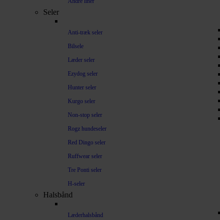
Andre liner
Seler
Anti-træk seler
Bilsele
Læder seler
Ezydog seler
Hunter seler
Kurgo seler
Non-stop seler
Rogz hundeseler
Red Dingo seler
Ruffwear seler
Tre Ponti seler
H-seler
Halsbånd
Læderhalsbånd