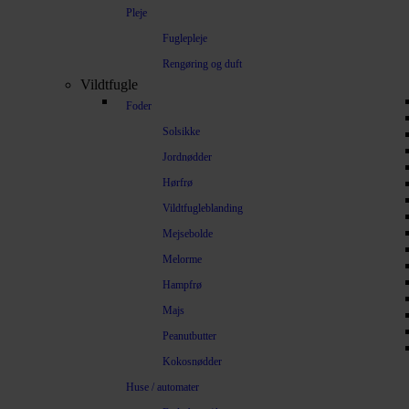
Pleje
Fuglepleje
Rengøring og duft
Vildtfugle
Foder
Solsikke
Jordnødder
Hørfrø
Vildtfugleblanding
Mejsebolde
Melorme
Hampfrø
Majs
Peanutbutter
Kokosnødder
Huse / automater