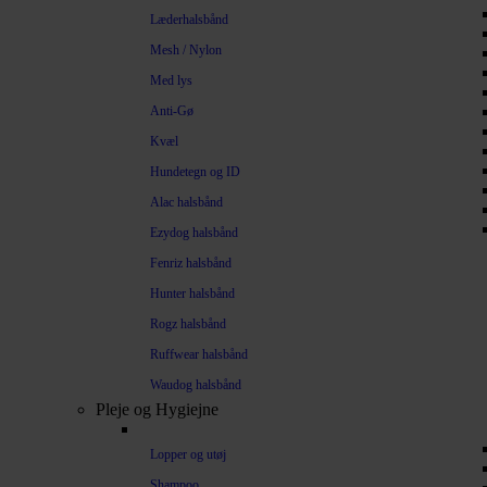
Læderhalsbånd
Mesh / Nylon
Med lys
Anti-Gø
Kvæl
Hundetegn og ID
Alac halsbånd
Ezydog halsbånd
Fenriz halsbånd
Hunter halsbånd
Rogz halsbånd
Ruffwear halsbånd
Waudog halsbånd
Pleje og Hygiejne
Lopper og utøj
Shampoo