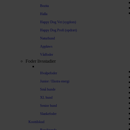
Bozita
Halla
Happy Dog Vet (sygdom)
Happy Dog Profi (opdræt)
Naturhund
Applaws
Vådfoder
Foder livsstadier
Hvalpefoder
Junior / Ekstra energi
Små hunde
XL hund
Senior hund
Slankefoder
Kosttilskud