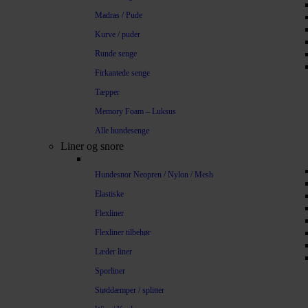
Madras / Pude
Kurve / puder
Runde senge
Firkantede senge
Tæpper
Memory Foam – Luksus
Alle hundesenge
Liner og snore
Hundesnor Neopren / Nylon / Mesh
Elastiske
Flexliner
Flexliner tilbehør
Læder liner
Sporliner
Støddæmper / splitter