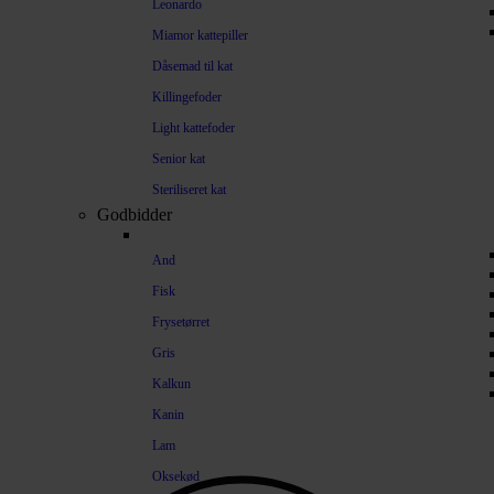
Leonardo
Miamor kattepiller
Dåsemad til kat
Killingefoder
Light kattefoder
Senior kat
Steriliseret kat
Godbidder
And
Fisk
Frysetørret
Gris
Kalkun
Kanin
Lam
Oksekød