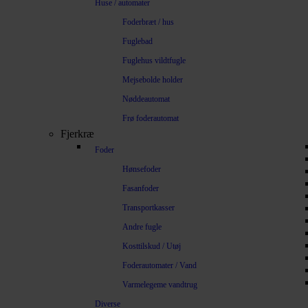
Huse / automater
Foderbræt / hus
Fuglebad
Fuglehus vildtfugle
Mejsebolde holder
Nøddeautomat
Frø foderautomat
Fjerkræ
Foder
Hønsefoder
Fasanfoder
Transportkasser
Andre fugle
Kosttilskud / Utøj
Foderautomater / Vand
Varmelegeme vandtrug
Diverse