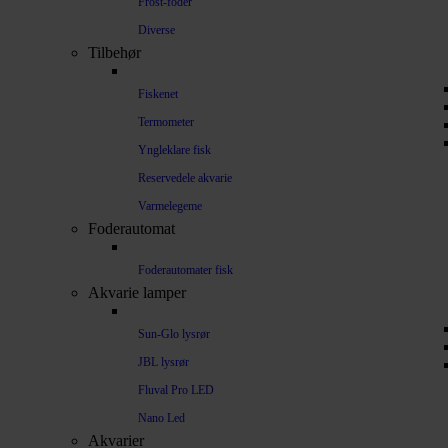
Frost-foder
Diverse
Tilbehør
Fiskenet
Termometer
Yngleklare fisk
Reservedele akvarie
Varmelegeme
Foderautomat
Foderautomater fisk
Akvarie lamper
Sun-Glo lysrør
JBL lysrør
Fluval Pro LED
Nano Led
Akvarier