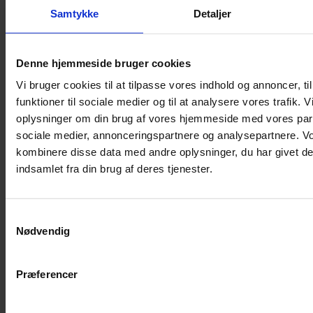
Shampoo
Samtykke
Detaljer
Bure
Musebur
Denne hjemmeside bruger cookies
Hamsterbur
Vi bruger cookies til at tilpasse vores indhold og annoncer, til
Kaninbur
funktioner til sociale medier og til at analysere vores trafik. 
Rottebur
oplysninger om din brug af vores hjemmeside med vores part
Marsvinebur
sociale medier, annonceringspartnere og analysepartnere. V
Løbegård
kombinere disse data med andre oplysninger, du har givet de
Overdækning løbegård
indsamlet fra din brug af deres tjenester.
Indretning til bure
Legepladser til bure
Samtykkevalg
Senge til gnavere
Nødvendig
Stiger til bure
Reservedele til bure
Præferencer
Clips til bure
Transportkasse