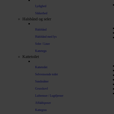
Lydighed
Sikkerhed
Halsbånd og seler
Halsbånd
Halsbånd med lys
Seler / Liner
Kattetegn
Kattetoilet
Kattetoilet
Selvrensende toilet
Sandmåtter
Grusskovl
Luftrenser / Lugtfjerner
Affaldsposer
Kattegrus