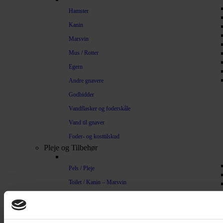
Hamster
Kanin
Marsvin
Mus / Rotter
Egern
Andre gnavere
Godbidder
Vandflasker og foderskåle
Vand til gnaver
Foder- og kosttilskud
Pleje og Tilbehør
Pels / Pleje
Toilet / Kanin – Marsvin
Toilet Hamster
Børste / Kam