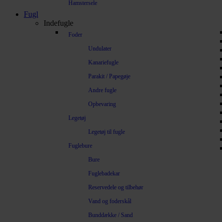
Hamstersele
Fugl
Indefugle
Foder
Undulater
Kanariefugle
Parakit / Papegøje
Andre fugle
Opbevaring
Legetøj
Legetøj til fugle
Fuglebure
Bure
Fuglebadekar
Reservedele og tilbehør
Vand og foderskål
Bunddække / Sand