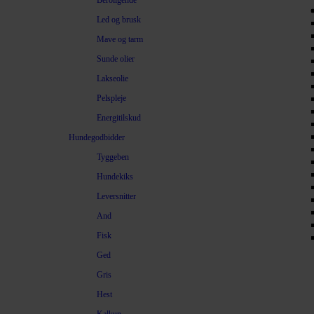
Beroligende
Led og brusk
Mave og tarm
Sunde olier
Lakseolie
Pelspleje
Energitilskud
Hundegodbidder
Tyggeben
Hundekiks
Leversnitter
And
Fisk
Ged
Gris
Hest