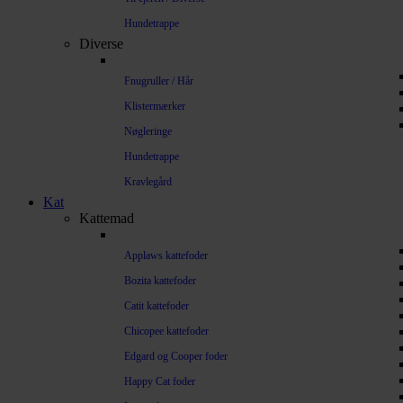
Hundetrappe
Diverse
Fnugruller / Hår
Klistermærker
Nøgleringe
Hundetrappe
Kravlegård
Kat
Kattemad
Applaws kattefoder
Bozita kattefoder
Catit kattefoder
Chicopee kattefoder
Edgard og Cooper foder
Happy Cat foder