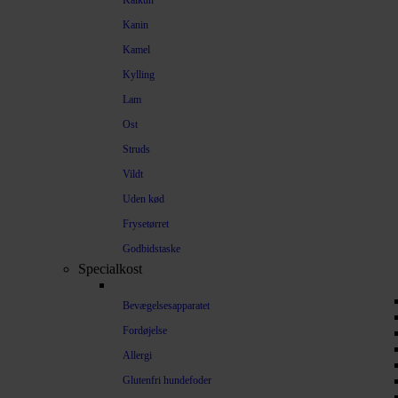
Kalkun
Kanin
Kamel
Kylling
Lam
Ost
Struds
Vildt
Uden kød
Frysetørret
Godbidstaske
Specialkost
Bevægelsesapparatet
Fordøjelse
Allergi
Glutenfri hundefoder