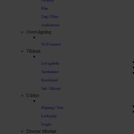
Hudpleje
Kløe
Utøj / Flåter
Antibakteriel
Overvågning
Wi-Fi kamera
Tilskud
Led og hofte
Tarmbalance
Kosttilskud
Salt / Sliksten
Udstyr
Klipning / Trim
Læderpleje
Strigler
Diverse tilbehør