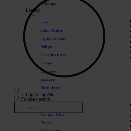
Til killinger
Legetøj
Bolde
Catnip / Katteurt
Legetøj med catnip
Drillepind
Elektronisk legetøj
Kattespil
Kradsebræt
Kradsetræ
Diverse legetøj
Lopper og Pels
Products search
Naturlige loppemidler
Shampoo / Balsam
Hygiejne