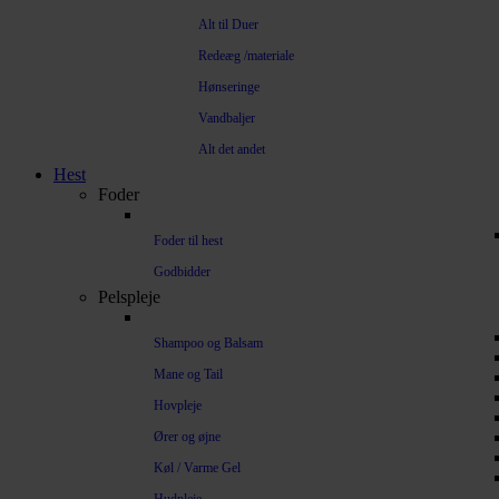
Alt til Duer
Redeæg /materiale
Hønseringe
Vandbaljer
Alt det andet
Hest
Foder
Foder til hest
Godbidder
Pelspleje
Shampoo og Balsam
Mane og Tail
Hovpleje
Ører og øjne
Køl / Varme Gel