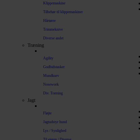
Klippemaskine
Tilbehør til klippemaskiner
Hårtørre
Trimmeknive
Diverse andet
Træning
Agility
Godbidstasker
Mundkurv
Nosework
Div. Træning
Jagt
Fløjte
Jagtudstyr hund
Lys / Synlighed
Til ejeren / Diverse