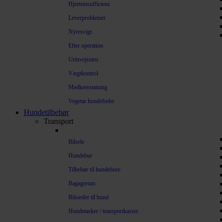
Hjerteinsufficiens
Leverproblemer
Nyresvigt
Efter operation
Urinvejssten
Vægtkontrol
Mælkeerstatning
Vegetar hundefoder
Hundetilbehør
Transport
Bilsele
Hundebur
Tilbehør til hundebure
Bagagerum
Bilsæder til hund
Hundetasker / transportkasser