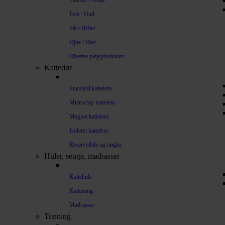
Tænder / Ånde
Pels / Hud
Sår / Rifter
Øjne / Ører
Diverse plejeprodukter
Kattedør
Standard kattelem
Microchip kattelem
Magnet kattelem
Isoleret kattelem
Reservedele og nøgler
Huler, senge, madrasser
Kattehule
Katteseng
Madrasser
Træning