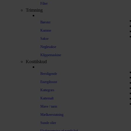
Filter
Trimning
Børster
Kamme
Sakse
Neglesakse
Klippemaskine
Kosttilskud
Beroligende
Energiboost
Kattegræs
Kattemalt
Mave / tarm
Mælkeerstatning
Sunde olier