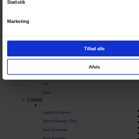
Strøelse og bundlag
Statistik
Bundlag / Strøelse
Marketing
Papirstrøelse
Hamp
Savsmuld
Tillad alle
Bark
Bommuld
Afvis
Spelt
Træpiller
Vat
Sand
Legetøj
Legetøj til Gnavere
Huse til Hamster / Mus
Huse til marsvin
Huse til kaniner