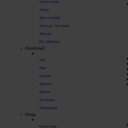
Sædeovertræk
Køling
Rejse-vandskål
Køresyge / Nervøsitet
Bilrampe
Div. biltilbehør
Hundeskål
Stål
Plast
Keramik
Melamin
Bambus
Slowfeeder
Skålunderlag
Senge
Donut senge