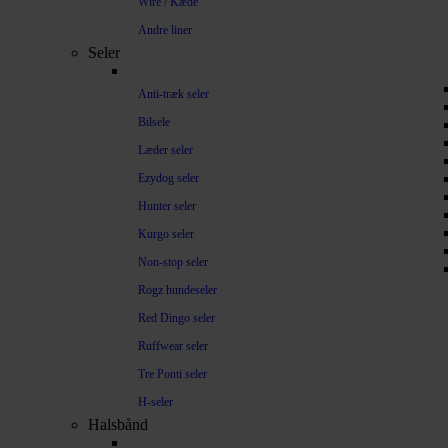
Wire / Kæde
Andre liner
Seler
Anti-træk seler
Bilsele
Læder seler
Ezydog seler
Hunter seler
Kurgo seler
Non-stop seler
Rogz hundeseler
Red Dingo seler
Ruffwear seler
Tre Ponti seler
H-seler
Halsbånd