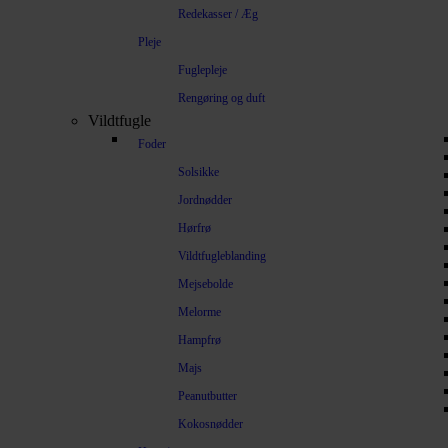
Redekasser / Æg
Pleje
Fuglepleje
Rengøring og duft
Vildtfugle
Foder
Solsikke
Jordnødder
Hørfrø
Vildtfugleblanding
Mejsebolde
Melorme
Hampfrø
Majs
Peanutbutter
Kokosnødder