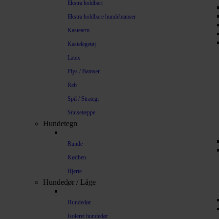
Ekstra holdbart
Ekstra holdbare hundebamser
Kastearm
Kastelegetøj
Latex
Plys / Bamser
Reb
Spil / Strategi
Snusetæppe
Hundetegn
Runde
Kødben
Hjerte
Hundedør / Låge
Hundedør
Isoleret hundedør