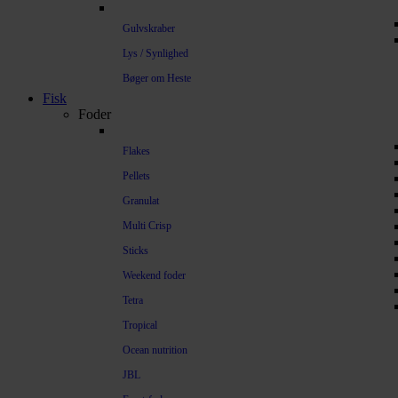
Gulvskraber
Lys / Synlighed
Bøger om Heste
Fisk
Foder
Flakes
Pellets
Granulat
Multi Crisp
Sticks
Weekend foder
Tetra
Tropical
Ocean nutrition
JBL