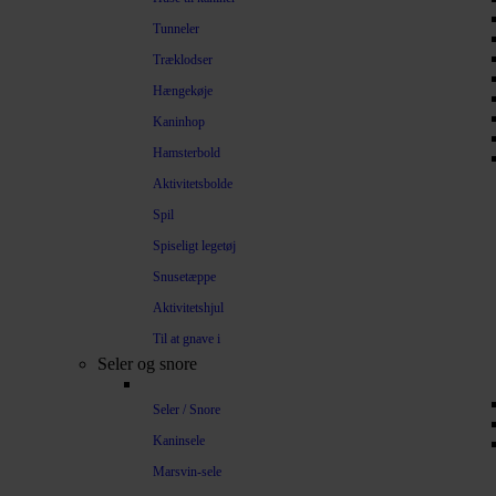
Tunneler
Træklodser
Hængekøje
Kaninhop
Hamsterbold
Aktivitetsbolde
Spil
Spiseligt legetøj
Snusetæppe
Aktivitetshjul
Til at gnave i
Seler og snore
Seler / Snore
Kaninsele
Marsvin-sele