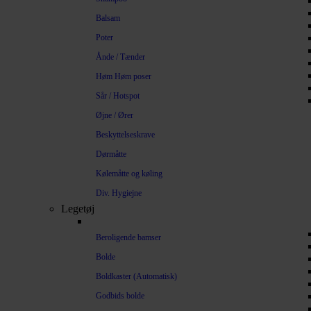
Balsam
Poter
Ånde / Tænder
Høm Høm poser
Sår / Hotspot
Øjne / Ører
Beskyttelseskrave
Dørmåtte
Kølemåtte og køling
Div. Hygiejne
Legetøj
Beroligende bamser
Bolde
Boldkaster (Automatisk)
Godbids bolde