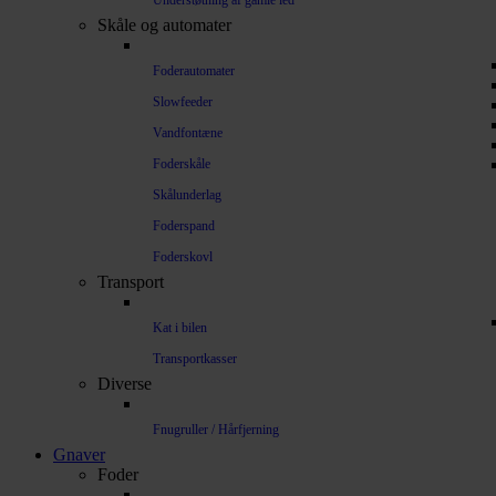
Understøtning af gamle led
Skåle og automater
Foderautomater
Slowfeeder
Vandfontæne
Foderskåle
Skålunderlag
Foderspand
Foderskovl
Transport
Kat i bilen
Transportkasser
Diverse
Fnugruller / Hårfjerning
Gnaver
Foder