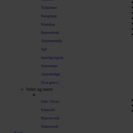
Træklodser
Hængekøje
Kaninhop
Hamsterbold
Aktivitetsbolde
Spil
Spiseligt legetøj
Snusetæppe
Aktivitetshjul
Til at gnave i
Seler og snore
Seler / Snore
Kaninsele
Marsvin-sele
Hamstersele