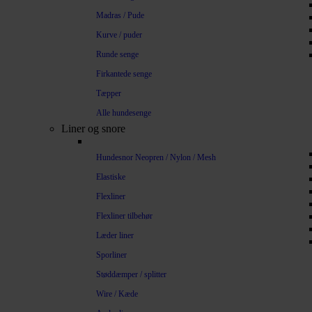
Madras / Pude
Kurve / puder
Runde senge
Firkantede senge
Tæpper
Alle hundesenge
Liner og snore
Hundesnor Neopren / Nylon / Mesh
Elastiske
Flexliner
Flexliner tilbehør
Læder liner
Sporliner
Støddæmper / splitter
Wire / Kæde