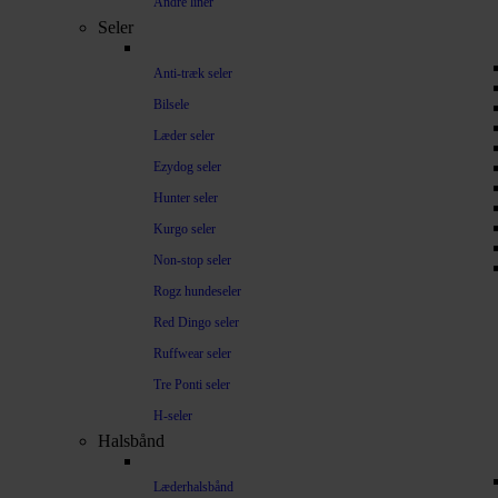
Andre liner
Seler
Anti-træk seler
Bilsele
Læder seler
Ezydog seler
Hunter seler
Kurgo seler
Non-stop seler
Rogz hundeseler
Red Dingo seler
Ruffwear seler
Tre Ponti seler
H-seler
Halsbånd
Læderhalsbånd