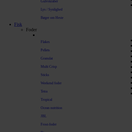
Gulvskraber
Lys / Synlighed
Bøger om Heste
Fisk
Foder
Flakes
Pellets
Granulat
Multi Crisp
Sticks
Weekend foder
Tetra
Tropical
Ocean nutrition
JBL
Frost-foder