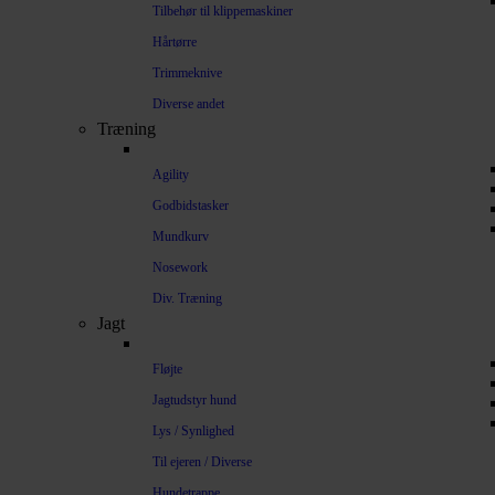
Tilbehør til klippemaskiner
Hårtørre
Trimmeknive
Diverse andet
Træning
Agility
Godbidstasker
Mundkurv
Nosework
Div. Træning
Jagt
Fløjte
Jagtudstyr hund
Lys / Synlighed
Til ejeren / Diverse
Hundetrappe