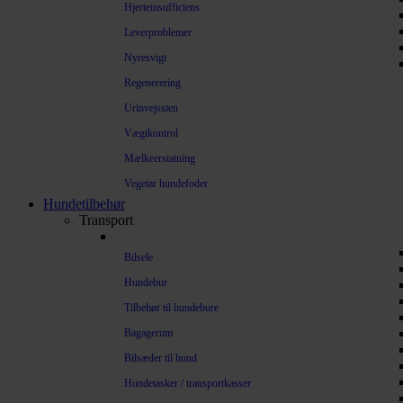
Hjerteinsufficiens
Leverproblemer
Nyresvigt
Regenerering
Urinvejssten
Vægtkontrol
Mælkeerstatning
Vegetar hundefoder
Hundetilbehør
Transport
Bilsele
Hundebur
Tilbehør til hundebure
Bagagerum
Bilsæder til hund
Hundetasker / transportkasser