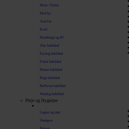
Mesh / Nylon
Med lys
Anti-Gø
Kvæl
Hundetegn og ID
Alac halsbånd
Ezydog halsbånd
Fenriz halsbånd
Hunter halsbånd
Rogz halsbånd
Ruffwear halsbånd
Waudog halsbånd
Pleje og Hygiejne
Lopper og utøj
Shampoo
Balsam