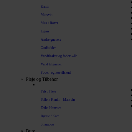
Kanin
Marsvin
Mus / Rotter
Egern
Andre gnavere
Godbidder
Vandflasker og foderskåle
Vand til gnaver
Foder- og kosttilskud
Pleje og Tilbehør
Pels / Pleje
Toilet / Kanin – Marsvin
Toilet Hamster
Børste / Kam
Shampoo
Bure