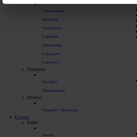
Foderautomater
Slowfeeder
Vandfontæne
Foderskåle
Skålunderlag
Foderspand
Foderskovl
Transport
Kat i bilen
Transportkasser
Diverse
Fnugruller / Hårfjerning
Gnaver
Foder
Hamster