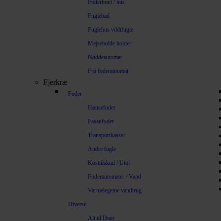
Foderbræt / hus
Fuglebad
Fuglehus vildtfugle
Mejsebolde holder
Nøddeautomat
Frø foderautomat
Fjerkræ
Foder
Hønsefoder
Fasanfoder
Transportkasser
Andre fugle
Kosttilskud / Utøj
Foderautomater / Vand
Varmelegeme vandtrug
Diverse
Alt til Duer