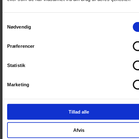
Trimning
Børster
Samtykkevalg
Kamme
Nødvendig
Sakse
Neglesakse
Præferencer
Klippemaskine
Kosttilskud
Statistik
Beroligende
Energiboost
Marketing
Kattegræs
Kattemalt
Mave / tarm
Tillad alle
Mælkeerstatning
Sunde olier
Afvis
Understøtning af gamle led
Skåle og automater