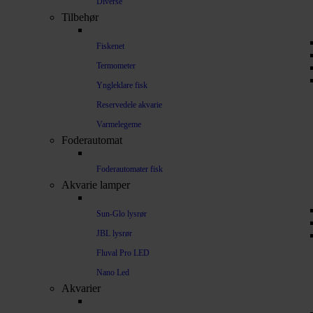
Diverse
Tilbehør
Fiskenet
Termometer
Yngleklare fisk
Reservedele akvarie
Varmelegeme
Foderautomat
Foderautomater fisk
Akvarie lamper
Sun-Glo lysrør
JBL lysrør
Fluval Pro LED
Nano Led
Akvarier