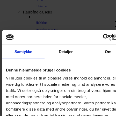
Sikkerhed
Halsbånd og seler
Halsbånd
Halsbånd med lys
Seler / Liner
Kattetegn
Kattetoilet
Samtykke
Detaljer
Om
Kattetoilet
Selvrensende toilet
Denne hjemmeside bruger cookies
Sandmåtter
Vi bruger cookies til at tilpasse vores indhold og annoncer, til
Grusskovl
vise dig funktioner til sociale medier og til at analysere vores
trafik. Vi deler også oplysninger om din brug af vores hjemm
Luftrenser / Lugtfjerner
med vores partnere inden for sociale medier,
Affaldsposer
annonceringspartnere og analysepartnere. Vores partnere k
Kattegrus
kombinere disse data med andre oplysninger, du har givet d
Filter
eller som de har indsamlet fra din brug af deres tjenester.