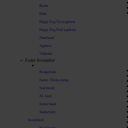
Bozita
Halla
Happy Dog Vet (sygdom)
Happy Dog Profi (opdræt)
Naturhund
Applaws
Vådfoder
Foder livsstadier
Hvalpefoder
Junior / Ekstra energi
Små hunde
XL hund
Senior hund
Slankefoder
Kosttilskud