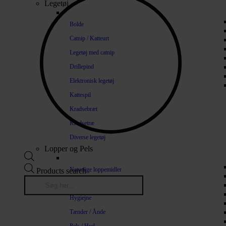
Legetøj
Bolde
Catnip / Katteurt
Legetøj med catnip
Drillepind
Elektronisk legetøj
Kattespil
Kradsebræt
Kradsetræ
Diverse legetøj
Lopper og Pels
Naturlige loppemidler
Products search
Shampoo / Balsam
Hygiejne
Tænder / Ånde