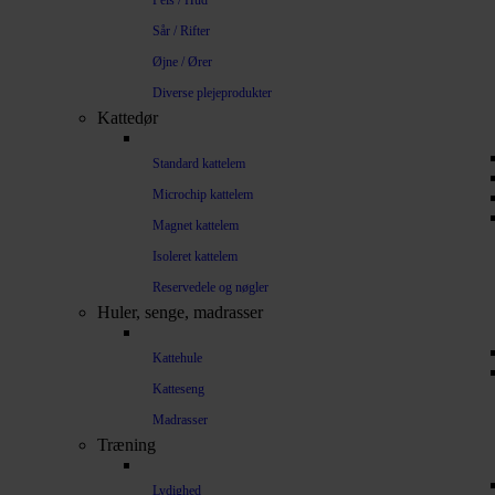
Pels / Hud
Sår / Rifter
Øjne / Ører
Diverse plejeprodukter
Kattedør
Standard kattelem
Microchip kattelem
Magnet kattelem
Isoleret kattelem
Reservedele og nøgler
Huler, senge, madrasser
Kattehule
Katteseng
Madrasser
Træning
Lydighed