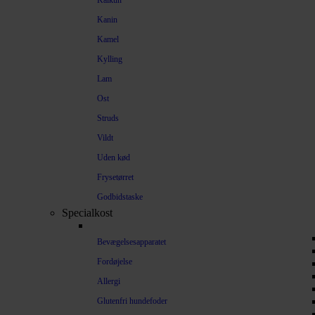
Kalkun
Kanin
Kamel
Kylling
Lam
Ost
Struds
Vildt
Uden kød
Frysetørret
Godbidstaske
Specialkost
Bevægelsesapparatet
Fordøjelse
Allergi
Glutenfri hundefoder