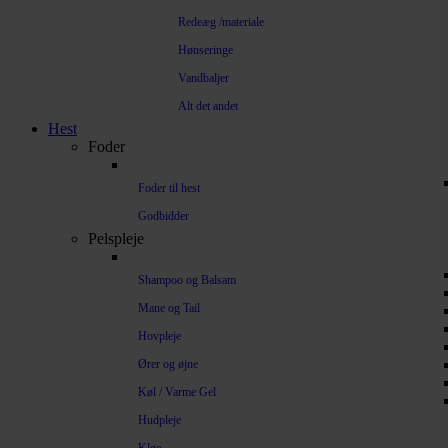
Redeæg /materiale
Hønseringe
Vandbaljer
Alt det andet
Hest
Foder
Foder til hest
Godbidder
Pelspleje
Shampoo og Balsam
Mane og Tail
Hovpleje
Ører og øjne
Køl / Varme Gel
Hudpleje