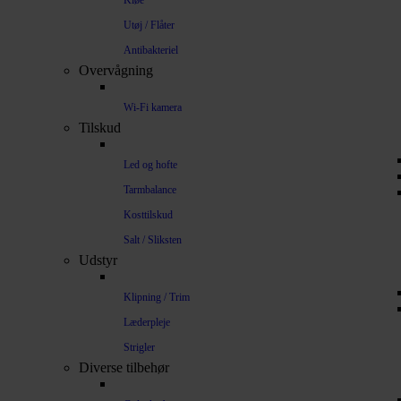
Kløe
Utøj / Flåter
Antibakteriel
Overvågning
Wi-Fi kamera
Tilskud
Led og hofte
Tarmbalance
Kosttilskud
Salt / Sliksten
Udstyr
Klipning / Trim
Læderpleje
Strigler
Diverse tilbehør