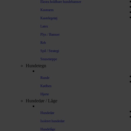
Ekstra holdbare hundebamser
Kastearm
Kastelegetøj
Latex
Plys / Bamser
Reb
Spil / Strategi
Snusetæppe
Hundetegn
Runde
Kødben
Hjerte
Hundedør / Låge
Hundedør
Isoleret hundedør
Hundelåge