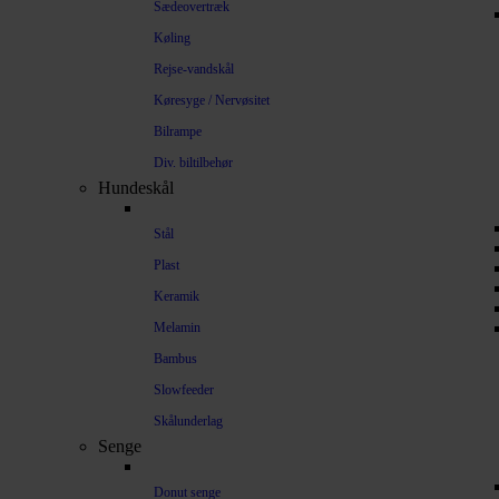
Sædeovertræk
Køling
Rejse-vandskål
Køresyge / Nervøsitet
Bilrampe
Div. biltilbehør
Hundeskål
Stål
Plast
Keramik
Melamin
Bambus
Slowfeeder
Skålunderlag
Senge
Donut senge