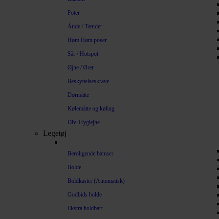
Poter
Ånde / Tænder
Høm Høm poser
Sår / Hotspot
Øjne / Ører
Beskyttelseskrave
Dørmåtte
Kølemåtte og køling
Div. Hygiejne
Legetøj
Beroligende bamser
Bolde
Boldkaster (Automatisk)
Godbids bolde
Ekstra holdbart