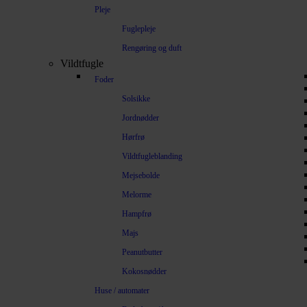
Pleje
Fuglepleje
Rengøring og duft
Vildtfugle
Foder
Solsikke
Jordnødder
Hørfrø
Vildtfugleblanding
Mejsebolde
Melorme
Hampfrø
Majs
Peanutbutter
Kokosnødder
Huse / automater