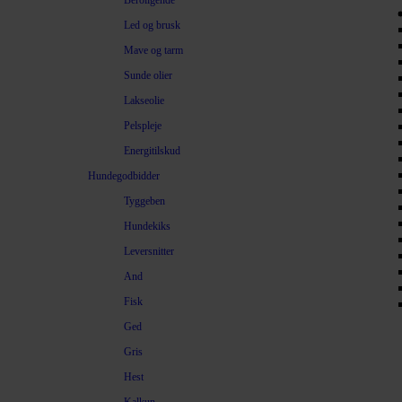
Beroligende
Led og brusk
Mave og tarm
Sunde olier
Lakseolie
Pelspleje
Energitilskud
Hundegodbidder
Tyggeben
Hundekiks
Leversnitter
And
Fisk
Ged
Gris
Hest