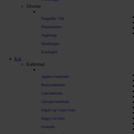
Diverse
Fnugruller / Hår
Klistermærker
Nøgleringe
Hundetrappe
Kravlegård
Kat
Kattemad
Applaws kattefoder
Bozita kattefoder
Catit kattefoder
Chicopee kattefoder
Edgard og Cooper foder
Happy Cat foder
Leonardo