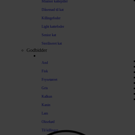
Miamor kattepiller
Dåsemad til kat
Killingefoder
Light kattefoder
Senior kat
Steriliseret kat
Godbidder
And
Fisk
Frysetørret
Gris
Kalkun
Kanin
Lam
Oksekød
Til killinger