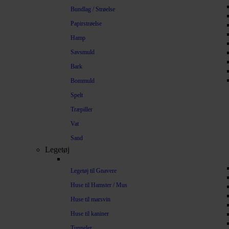
Bundlag / Strøelse
Papirstrøelse
Hamp
Savsmuld
Bark
Bommuld
Spelt
Træpiller
Vat
Sand
Legetøj
Legetøj til Gnavere
Huse til Hamster / Mus
Huse til marsvin
Huse til kaniner
Tunneler