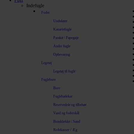
Fugl
Indefugle
Foder
Undulater
Kanariefugle
Parakit / Papegøje
Andre fugle
Opbevaring
Legetøj
Legetøj til fugle
Fuglebure
Bure
Fuglebadekar
Reservedele og tilbehør
Vand og foderskål
Bunddække / Sand
Redekasser / Æg