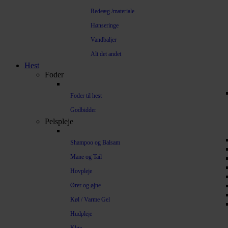
Redeæg /materiale
Hønseringe
Vandbaljer
Alt det andet
Hest
Foder
Foder til hest
Godbidder
Pelspleje
Shampoo og Balsam
Mane og Tail
Hovpleje
Ører og øjne
Køl / Varme Gel
Hudpleje