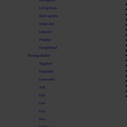
Beroligende
Led og brusk
Mave og tarm
Sunde olier
Lakseolie
Pelspleje
Energitilskud
Hundegodbidder
Tyggeben
Hundekiks
Leversnitter
And
Fisk
Ged
Gris
Hest