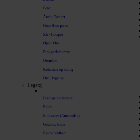
Poter
Ånde / Tænder
Høm Høm poser
Sår / Hotspot
Øjne / Ører
Beskyttelseskrave
Dørmåtte
Kølemåtte og køling
Div. Hygiejne
Legetøj
Beroligende bamser
Bolde
Boldkaster (Automatisk)
Godbids bolde
Ekstra holdbart