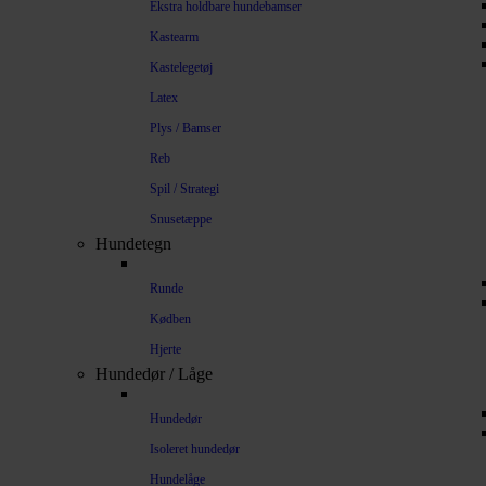
Ekstra holdbare hundebamser
Kastearm
Kastelegetøj
Latex
Plys / Bamser
Reb
Spil / Strategi
Snusetæppe
Hundetegn
Runde
Kødben
Hjerte
Hundedør / Låge
Hundedør
Isoleret hundedør
Hundelåge