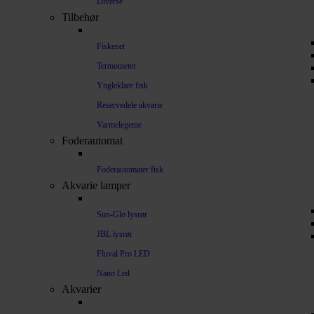
Diverse
Tilbehør
Fiskenet
Termometer
Yngleklare fisk
Reservedele akvarie
Varmelegeme
Foderautomat
Foderautomater fisk
Akvarie lamper
Sun-Glo lysrør
JBL lysrør
Fluval Pro LED
Nano Led
Akvarier