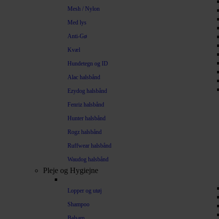
Mesh / Nylon
Med lys
Anti-Gø
Kvæl
Hundetegn og ID
Alac halsbånd
Ezydog halsbånd
Fenriz halsbånd
Hunter halsbånd
Rogz halsbånd
Ruffwear halsbånd
Waudog halsbånd
Pleje og Hygiejne
Lopper og utøj
Shampoo
Balsam