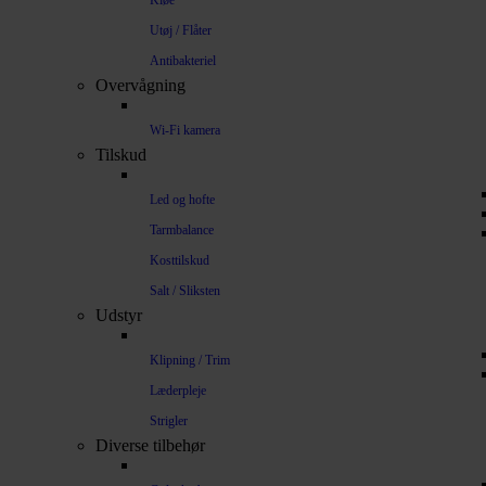
Kløe
Utøj / Flåter
Antibakteriel
Overvågning
Wi-Fi kamera
Tilskud
Led og hofte
Tarmbalance
Kosttilskud
Salt / Sliksten
Udstyr
Klipning / Trim
Læderpleje
Strigler
Diverse tilbehør