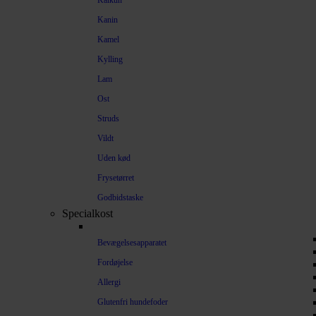
Kalkun
Kanin
Kamel
Kylling
Lam
Ost
Struds
Vildt
Uden kød
Frysetørret
Godbidstaske
Specialkost
Bevægelsesapparatet
Fordøjelse
Allergi
Glutenfri hundefoder