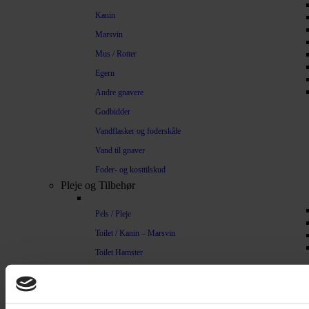
Kanin
Marsvin
Mus / Rotter
Egern
Andre gnavere
Godbidder
Vandflasker og foderskåle
Vand til gnaver
Foder- og kosttilskud
Pleje og Tilbehør
Pels / Pleje
Toilet / Kanin – Marsvin
Toilet Hamster
Børste / Kam
Shampoo
Bure