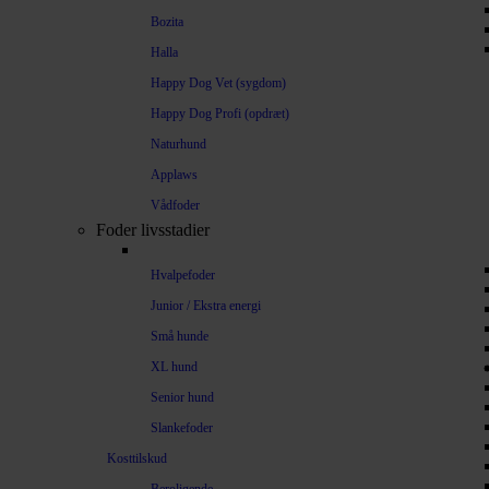
Bozita
Halla
Happy Dog Vet (sygdom)
Happy Dog Profi (opdræt)
Naturhund
Applaws
Vådfoder
Foder livsstadier
Hvalpefoder
Junior / Ekstra energi
Små hunde
XL hund
Senior hund
Slankefoder
Kosttilskud