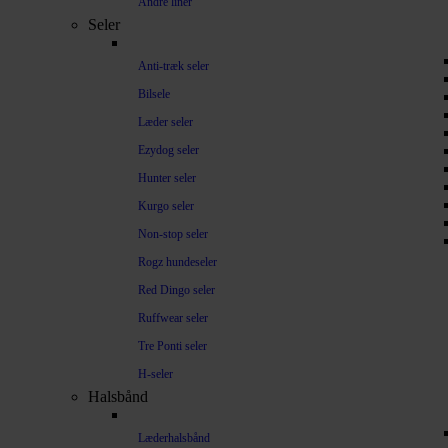
Andre liner
Seler
Anti-træk seler
Bilsele
Læder seler
Ezydog seler
Hunter seler
Kurgo seler
Non-stop seler
Rogz hundeseler
Red Dingo seler
Ruffwear seler
Tre Ponti seler
H-seler
Halsbånd
Læderhalsbånd