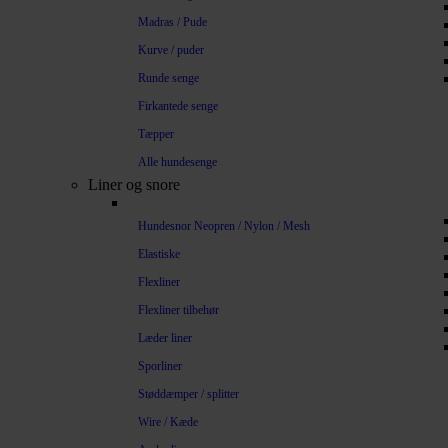
Madras / Pude
Kurve / puder
Runde senge
Firkantede senge
Tæpper
Alle hundesenge
Liner og snore
Hundesnor Neopren / Nylon / Mesh
Elastiske
Flexliner
Flexliner tilbehør
Læder liner
Sporliner
Støddæmper / splitter
Wire / Kæde