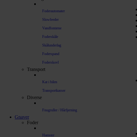
Foderautomater
Slowfeeder
Vandfontæne
Foderskåle
Skålunderlag
Foderspand
Foderskovl
Transport
Kat i bilen
Transportkasser
Diverse
Fnugruller / Hårfjerning
Gnaver
Foder
Hamster