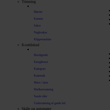
Trimning
Børster
Kamme
Sakse
Neglesakse
Klippemaskine
Kosttilskud
Beroligende
Energiboost
Kattegræs
Kattemalt
Mave / tarm
Mælkeerstatning
Sunde olier
Understøtning af gamle led
Skåle og automater