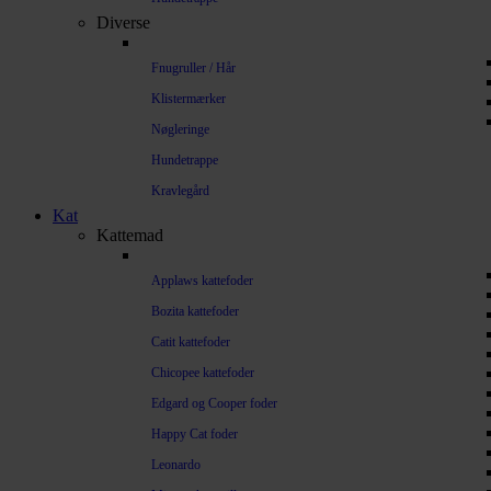
Diverse
Fnugruller / Hår
Klistermærker
Nøgleringe
Hundetrappe
Kravlegård
Kat
Kattemad
Applaws kattefoder
Bozita kattefoder
Catit kattefoder
Chicopee kattefoder
Edgard og Cooper foder
Happy Cat foder
Leonardo