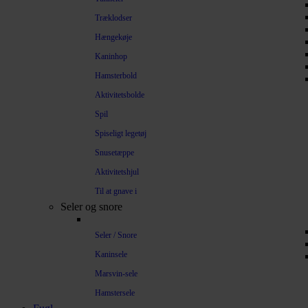
Træklodser
Hængekøje
Kaninhop
Hamsterbold
Aktivitetsbolde
Spil
Spiseligt legetøj
Snusetæppe
Aktivitetshjul
Til at gnave i
Seler og snore
Seler / Snore
Kaninsele
Marsvin-sele
Hamstersele