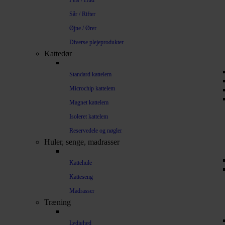
Pels / Hud
Sår / Rifter
Øjne / Ører
Diverse plejeprodukter
Kattedør
Standard kattelem
Microchip kattelem
Magnet kattelem
Isoleret kattelem
Reservedele og nøgler
Huler, senge, madrasser
Kattehule
Katteseng
Madrasser
Træning
Lydighed