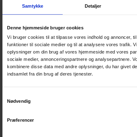
Samtykke
Detaljer
Musebur
Hamsterbur
Denne hjemmeside bruger cookies
Kaninbur
Vi bruger cookies til at tilpasse vores indhold og annoncer, til
Rottebur
funktioner til sociale medier og til at analysere vores trafik. 
Marsvinebur
oplysninger om din brug af vores hjemmeside med vores part
Løbegård
sociale medier, annonceringspartnere og analysepartnere. V
Overdækning løbegård
kombinere disse data med andre oplysninger, du har givet de
Indretning til bure
indsamlet fra din brug af deres tjenester.
Legepladser til bure
Senge til gnavere
Samtykkevalg
Stiger til bure
Nødvendig
Reservedele til bure
Clips til bure
Præferencer
Transportkasse
Strøelse og bundlag