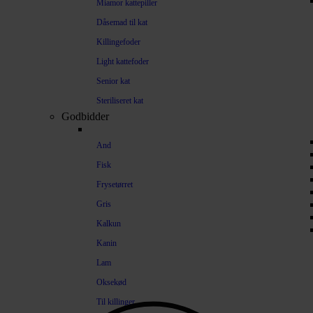
Miamor kattepiller
Dåsemad til kat
Killingefoder
Light kattefoder
Senior kat
Steriliseret kat
Godbidder
And
Fisk
Frysetørret
Gris
Kalkun
Kanin
Lam
Oksekød
Til killinger