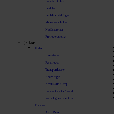
Foderbræt / hus
Fuglebad
Fuglehus vildtfugle
Mejsebolde holder
Nøddeautomat
Frø foderautomat
Fjerkræ
Foder
Hønsefoder
Fasanfoder
Transportkasser
Andre fugle
Kosttilskud / Utøj
Foderautomater / Vand
Varmelegeme vandtrug
Diverse
Alt til Duer