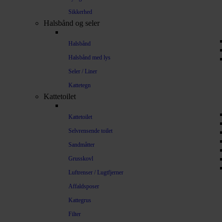
Sikkerhed
Halsbånd og seler
Halsbånd
Halsbånd med lys
Seler / Liner
Kattetegn
Kattetoilet
Kattetoilet
Selvrensende toilet
Sandmåtter
Grusskovl
Luftrenser / Lugtfjerner
Affaldsposer
Kattegrus
Filter