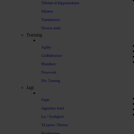
Tilbehør til klippemaskiner
Hårtørre
Trimmeknive
Diverse andet
Træning
Agility
Godbidstasker
Mundkurv
Nosework
Div. Træning
Jagt
Fløjte
Jagtudstyr hund
Lys / Synlighed
Til ejeren / Diverse
Hundetrappe