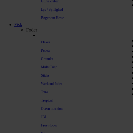
Gulvskraber
Lys / Synlighed
Bøger om Heste
Fisk
Foder
Flakes
Pellets
Granulat
Multi Crisp
Sticks
Weekend foder
Tetra
Tropical
Ocean nutrition
JBL
Frost-foder