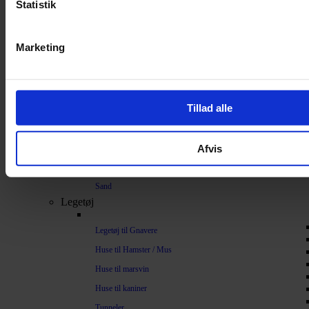
Statistik
Bundlag / Strøelse
Papirstrøelse
Marketing
Hamp
Savsmuld
Bark
Tillad alle
Bommuld
Spelt
Afvis
Træpiller
Vat
Sand
Legetøj
Legetøj til Gnavere
Huse til Hamster / Mus
Huse til marsvin
Huse til kaniner
Tunneler