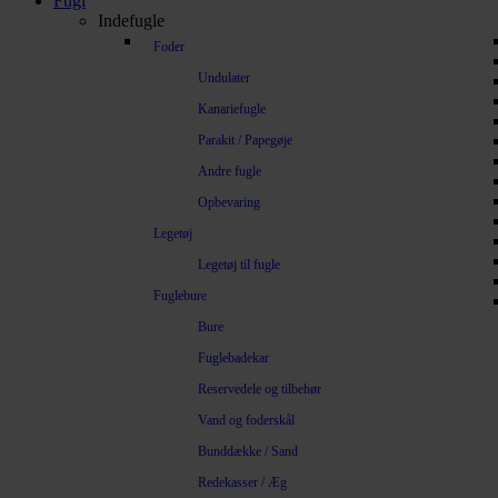
Fugl
Indefugle
Foder
Undulater
Kanariefugle
Parakit / Papegøje
Andre fugle
Opbevaring
Legetøj
Legetøj til fugle
Fuglebure
Bure
Fuglebadekar
Reservedele og tilbehør
Vand og foderskål
Bunddække / Sand
Redekasser / Æg