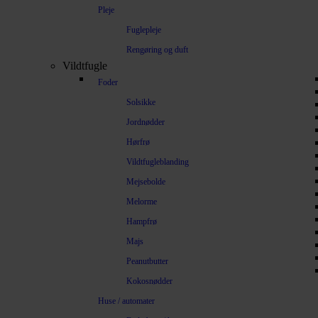
Pleje
Fuglepleje
Rengøring og duft
Vildtfugle
Foder
Solsikke
Jordnødder
Hørfrø
Vildtfugleblanding
Mejsebolde
Melorme
Hampfrø
Majs
Peanutbutter
Kokosnødder
Huse / automater