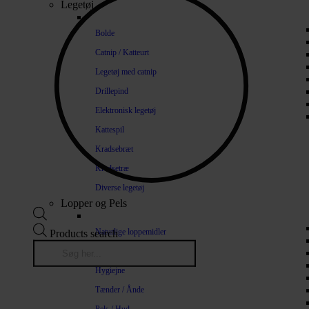
Legetøj
Bolde
Catnip / Katteurt
Legetøj med catnip
Drillepind
Elektronisk legetøj
Kattespil
Kradsebræt
Kradsetræ
Diverse legetøj
Lopper og Pels
Naturlige loppemidler
Products search
Shampoo / Balsam
Hygiejne
Tænder / Ånde