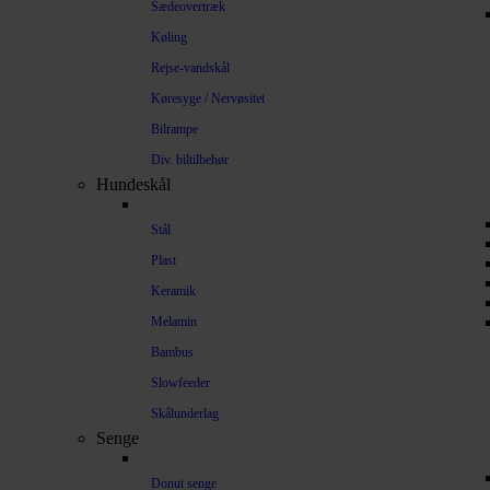
Sædeovertræk
Køling
Rejse-vandskål
Køresyge / Nervøsitet
Bilrampe
Div. biltilbehør
Hundeskål
Stål
Plast
Keramik
Melamin
Bambus
Slowfeeder
Skålunderlag
Senge
Donut senge