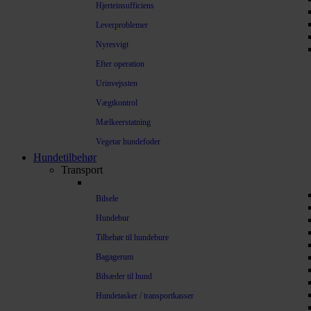
Hjerteinsufficiens
Leverproblemer
Nyresvigt
Efter operation
Urinvejssten
Vægtkontrol
Mælkeerstatning
Vegetar hundefoder
Hundetilbehør
Transport
Bilsele
Hundebur
Tilbehør til hundebure
Bagagerum
Bilsæder til hund
Hundetasker / transportkasser