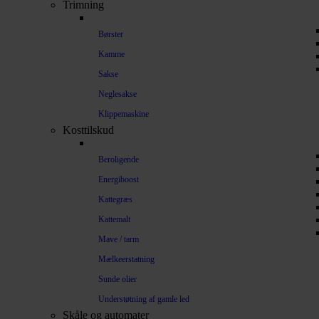
Trimning
Børster
Kamme
Sakse
Neglesakse
Klippemaskine
Kosttilskud
Beroligende
Energiboost
Kattegræs
Kattemalt
Mave / tarm
Mælkeerstatning
Sunde olier
Understøtning af gamle led
Skåle og automater