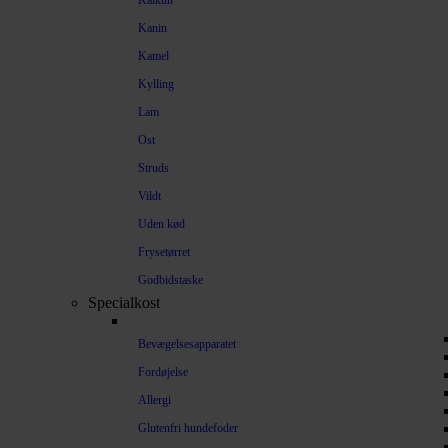
Kalkun
Kanin
Kamel
Kylling
Lam
Ost
Struds
Vildt
Uden kød
Frysetørret
Godbidstaske
Specialkost
Bevægelsesapparatet
Fordøjelse
Allergi
Glutenfri hundefoder