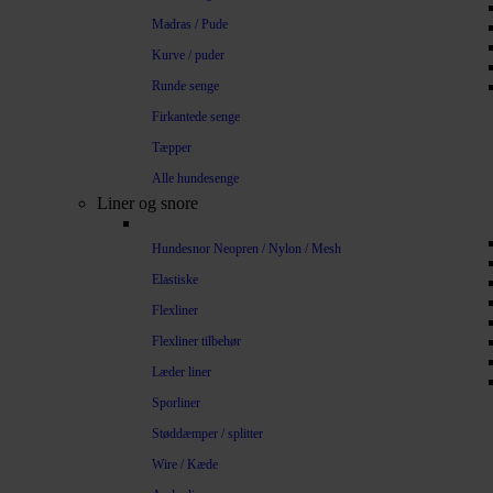
Madras / Pude
Kurve / puder
Runde senge
Firkantede senge
Tæpper
Alle hundesenge
Liner og snore
Hundesnor Neopren / Nylon / Mesh
Elastiske
Flexliner
Flexliner tilbehør
Læder liner
Sporliner
Støddæmper / splitter
Wire / Kæde