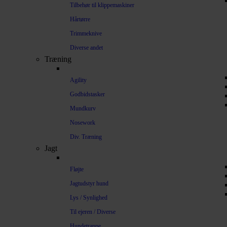
Tilbehør til klippemaskiner
Hårtørre
Trimmeknive
Diverse andet
Træning
Agility
Godbidstasker
Mundkurv
Nosework
Div. Træning
Jagt
Fløjte
Jagtudstyr hund
Lys / Synlighed
Til ejeren / Diverse
Hundetrappe