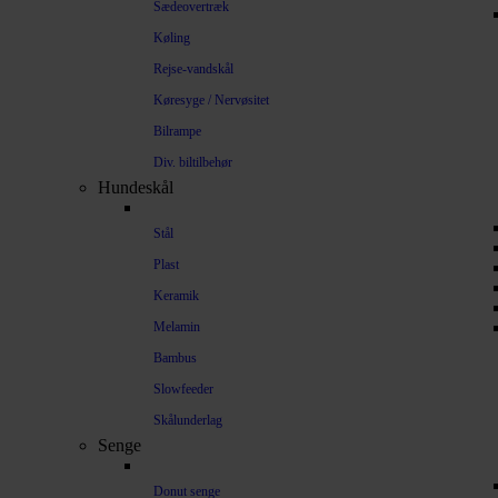
Sædeovertræk
Køling
Rejse-vandskål
Køresyge / Nervøsitet
Bilrampe
Div. biltilbehør
Hundeskål
Stål
Plast
Keramik
Melamin
Bambus
Slowfeeder
Skålunderlag
Senge
Donut senge