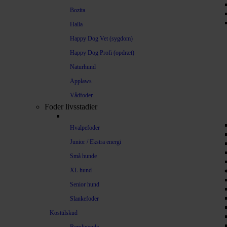
Bozita
Halla
Happy Dog Vet (sygdom)
Happy Dog Profi (opdræt)
Naturhund
Applaws
Vådfoder
Foder livsstadier
Hvalpefoder
Junior / Ekstra energi
Små hunde
XL hund
Senior hund
Slankefoder
Kosttilskud