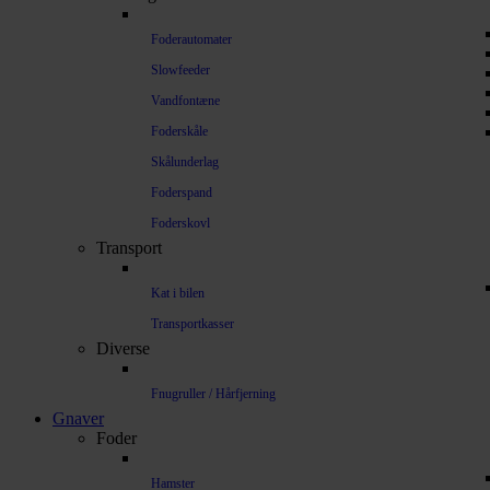
Foderautomater
Slowfeeder
Vandfontæne
Foderskåle
Skålunderlag
Foderspand
Foderskovl
Transport
Kat i bilen
Transportkasser
Diverse
Fnugruller / Hårfjerning
Gnaver
Foder
Hamster