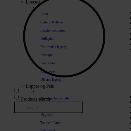
Legetøj
Bolde
Catnip / Katteurt
Legetøj med catnip
Drillepind
Elektronisk legetøj
Kattespil
Kradsebræt
Kradsetræ
Diverse legetøj
Lopper og Pels
Naturlige loppemidler
Products search
Shampoo / Balsam
Hygiejne
Tænder / Ånde