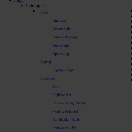
Fugl
Indefugle
Foder
Undulater
Kanariefugle
Parakit / Papegøje
Andre fugle
Opbevaring
Legetøj
Legetøj til fugle
Fuglebure
Bure
Fuglebadekar
Reservedele og tilbehør
Vand og foderskål
Bunddække / Sand
Redekasser / Æg