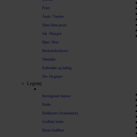
Poter
Ånde / Tænder
Høm Høm poser
Sår / Hotspot
Øjne / Ører
Beskyttelseskrave
Dørmåtte
Kølemåtte og køling
Div. Hygiejne
Legetøj
Beroligende bamser
Bolde
Boldkaster (Automatisk)
Godbids bolde
Ekstra holdbart