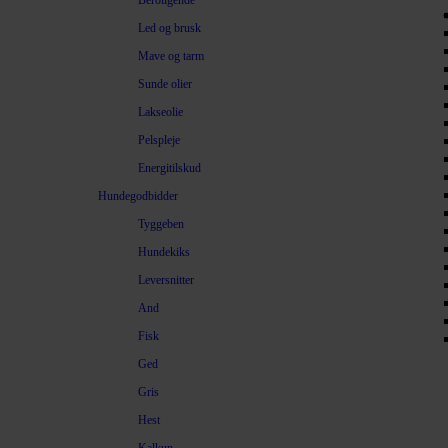
Beroligende
Led og brusk
Mave og tarm
Sunde olier
Lakseolie
Pelspleje
Energitilskud
Hundegodbidder
Tyggeben
Hundekiks
Leversnitter
And
Fisk
Ged
Gris
Hest