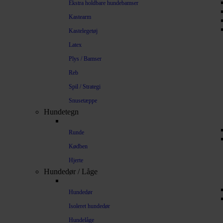
Ekstra holdbare hundebamser
Kastearm
Kastelegetøj
Latex
Plys / Bamser
Reb
Spil / Strategi
Snusetæppe
Hundetegn
Runde
Kødben
Hjerte
Hundedør / Låge
Hundedør
Isoleret hundedør
Hundelåge