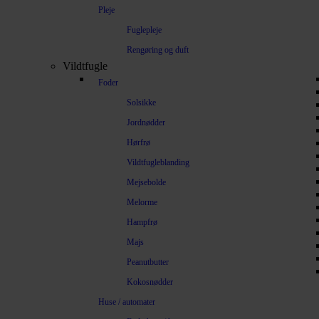
Pleje
Fuglepleje
Rengøring og duft
Vildtfugle
Foder
Solsikke
Jordnødder
Hørfrø
Vildtfugleblanding
Mejsebolde
Melorme
Hampfrø
Majs
Peanutbutter
Kokosnødder
Huse / automater