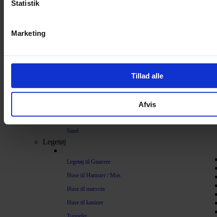
Statistik
Bundlag / Strøelse
Papirstrøelse
Marketing
Hamp
Savsmuld
Bark
Tillad alle
Bommuld
Spelt
Afvis
Træpiller
Vat
Sand
Legetøj
Legetøj til Gnavere
Huse til Hamster / Mus
Huse til marsvin
Huse til kaniner
Tunneler