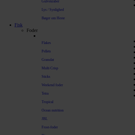
Gulvskraber
Lys / Synlighed
Bøger om Heste
Fisk
Foder
Flakes
Pellets
Granulat
Multi Crisp
Sticks
Weekend foder
Tetra
Tropical
Ocean nutrition
JBL
Frost-foder