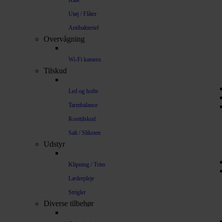
Kløe
Utøj / Flåter
Antibakteriel
Overvågning
Wi-Fi kamera
Tilskud
Led og hofte
Tarmbalance
Kosttilskud
Salt / Sliksten
Udstyr
Klipning / Trim
Læderpleje
Strigler
Diverse tilbehør