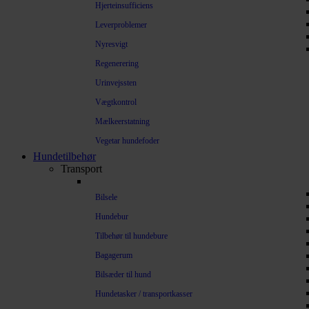
Hjerteinsufficiens
Leverproblemer
Nyresvigt
Regenerering
Urinvejssten
Vægtkontrol
Mælkeerstatning
Vegetar hundefoder
Hundetilbehør
Transport
Bilsele
Hundebur
Tilbehør til hundebure
Bagagerum
Bilsæder til hund
Hundetasker / transportkasser