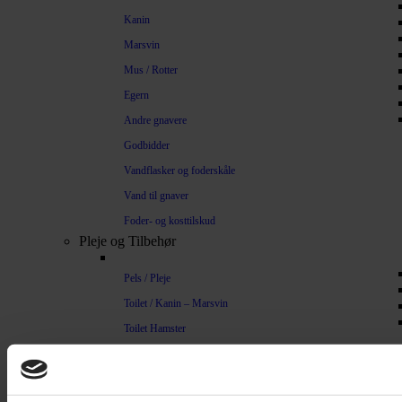
Kanin
Marsvin
Mus / Rotter
Egern
Andre gnavere
Godbidder
Vandflasker og foderskåle
Vand til gnaver
Foder- og kosttilskud
Pleje og Tilbehør
Pels / Pleje
Toilet / Kanin – Marsvin
Toilet Hamster
Børste / Kam
Shampoo
Bure