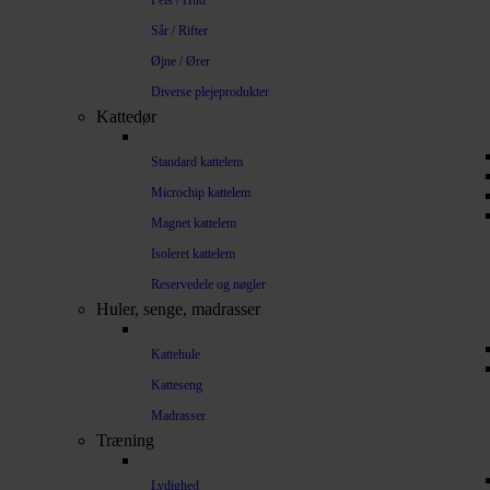
Pels / Hud
Sår / Rifter
Øjne / Ører
Diverse plejeprodukter
Kattedør
Standard kattelem
Microchip kattelem
Magnet kattelem
Isoleret kattelem
Reservedele og nøgler
Huler, senge, madrasser
Kattehule
Katteseng
Madrasser
Træning
Lydighed