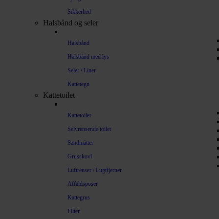
Sikkerhed
Halsbånd og seler
Halsbånd
Halsbånd med lys
Seler / Liner
Kattetegn
Kattetoilet
Kattetoilet
Selvrensende toilet
Sandmåtter
Grusskovl
Luftrenser / Lugtfjerner
Affaldsposer
Kattegrus
Filter