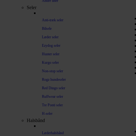
Andre liner
Seler
Anti-træk seler
Bilsele
Læder seler
Ezydog seler
Hunter seler
Kurgo seler
Non-stop seler
Rogz hundeseler
Red Dingo seler
Ruffwear seler
Tre Ponti seler
H-seler
Halsbånd
Læderhalsbånd