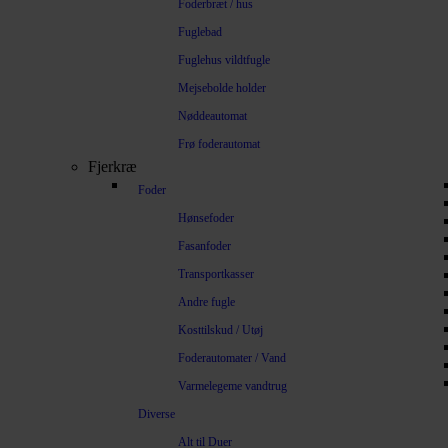
Foderbræt / hus
Fuglebad
Fuglehus vildtfugle
Mejsebolde holder
Nøddeautomat
Frø foderautomat
Fjerkræ
Foder
Hønsefoder
Fasanfoder
Transportkasser
Andre fugle
Kosttilskud / Utøj
Foderautomater / Vand
Varmelegeme vandtrug
Diverse
Alt til Duer