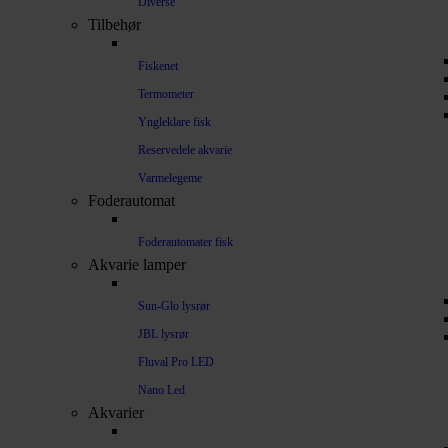
Diverse
Tilbehør
Fiskenet
Termometer
Yngleklare fisk
Reservedele akvarie
Varmelegeme
Foderautomat
Foderautomater fisk
Akvarie lamper
Sun-Glo lysrør
JBL lysrør
Fluval Pro LED
Nano Led
Akvarier