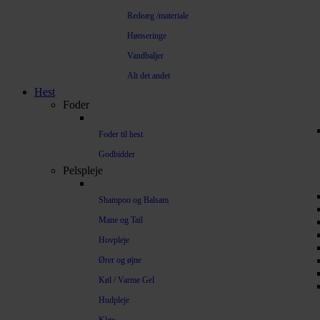
Redeæg /materiale
Hønseringe
Vandbaljer
Alt det andet
Hest
Foder
Foder til hest
Godbidder
Pelspleje
Shampoo og Balsam
Mane og Tail
Hovpleje
Ører og øjne
Køl / Varme Gel
Hudpleje