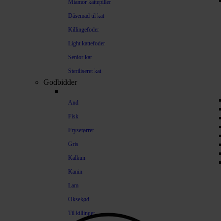
Miamor kattepiller
Dåsemad til kat
Killingefoder
Light kattefoder
Senior kat
Steriliseret kat
Godbidder
And
Fisk
Frysetørret
Gris
Kalkun
Kanin
Lam
Oksekød
Til killinger