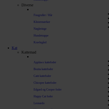
Diverse
Fnugruller / Hår
Klistermærker
Nøgleringe
Hundetrappe
Kravlegård
Kat
Kattemad
Applaws kattefoder
Bozita kattefoder
Catit kattefoder
Chicopee kattefoder
Edgard og Cooper foder
Happy Cat foder
Leonardo