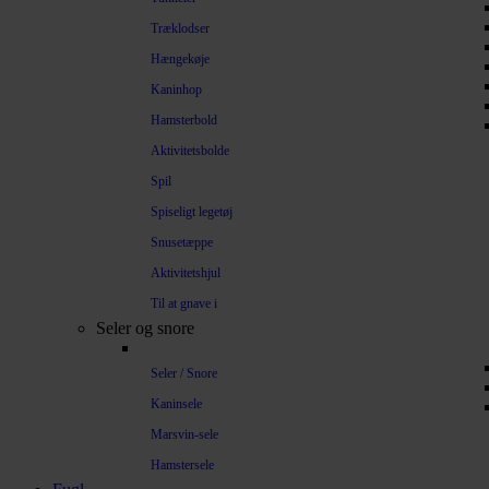
Træklodser
Hængekøje
Kaninhop
Hamsterbold
Aktivitetsbolde
Spil
Spiseligt legetøj
Snusetæppe
Aktivitetshjul
Til at gnave i
Seler og snore
Seler / Snore
Kaninsele
Marsvin-sele
Hamstersele