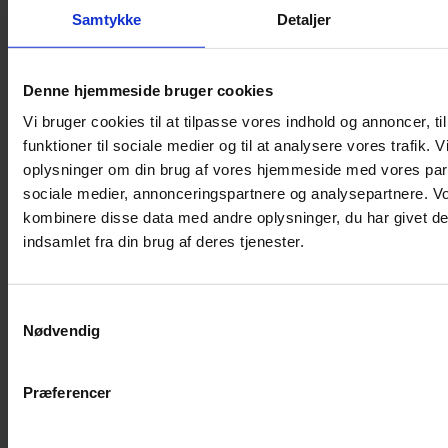
Samtykke
Detaljer
Musebur
Hamsterbur
Denne hjemmeside bruger cookies
Kaninbur
Vi bruger cookies til at tilpasse vores indhold og annoncer, til
Rottebur
funktioner til sociale medier og til at analysere vores trafik. 
Marsvinebur
oplysninger om din brug af vores hjemmeside med vores part
Løbegård
sociale medier, annonceringspartnere og analysepartnere. V
Overdækning løbegård
kombinere disse data med andre oplysninger, du har givet de
Indretning til bure
indsamlet fra din brug af deres tjenester.
Legepladser til bure
Senge til gnavere
Samtykkevalg
Stiger til bure
Nødvendig
Reservedele til bure
Clips til bure
Præferencer
Transportkasse
Strøelse og bundlag