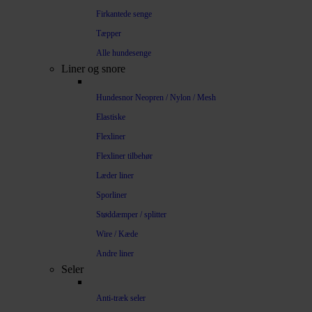
Firkantede senge
Tæpper
Alle hundesenge
Liner og snore
Hundesnor Neopren / Nylon / Mesh
Elastiske
Flexliner
Flexliner tilbehør
Læder liner
Sporliner
Støddæmper / splitter
Wire / Kæde
Andre liner
Seler
Anti-træk seler