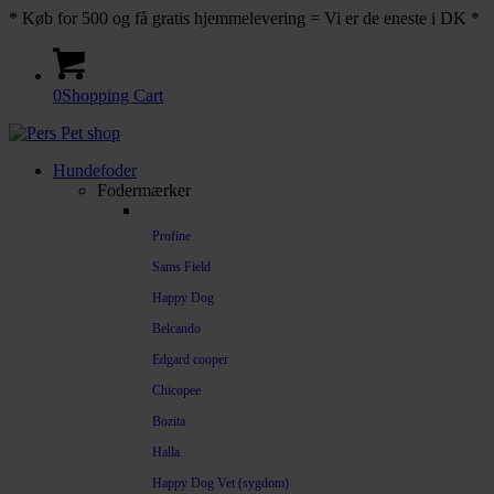
* Køb for 500 og få gratis hjemmelevering = Vi er de eneste i DK *
0
Shopping Cart
Hundefoder
Fodermærker
Profine
Sams Field
Happy Dog
Belcando
Edgard cooper
Chicopee
Bozita
Halla
Happy Dog Vet (sygdom)