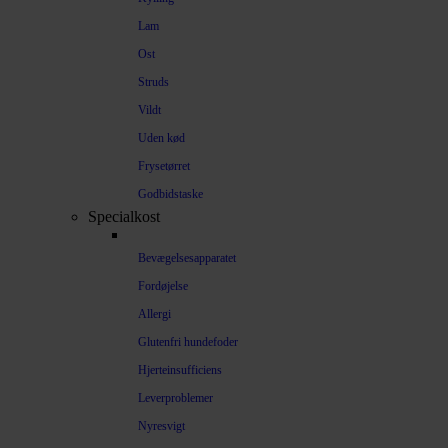
Lam
Ost
Struds
Vildt
Uden kød
Frysetørret
Godbidstaske
Specialkost
Bevægelsesapparatet
Fordøjelse
Allergi
Glutenfri hundefoder
Hjerteinsufficiens
Leverproblemer
Nyresvigt