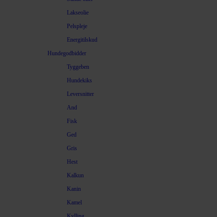
Lakseolie
Pelspleje
Energitilskud
Hundegodbidder
Tyggeben
Hundekiks
Leversnitter
And
Fisk
Ged
Gris
Hest
Kalkun
Kanin
Kamel
Kylling