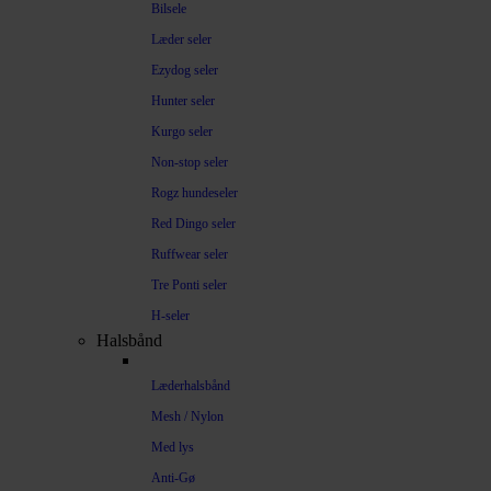
Bilsele
Læder seler
Ezydog seler
Hunter seler
Kurgo seler
Non-stop seler
Rogz hundeseler
Red Dingo seler
Ruffwear seler
Tre Ponti seler
H-seler
Halsbånd
Læderhalsbånd
Mesh / Nylon
Med lys
Anti-Gø