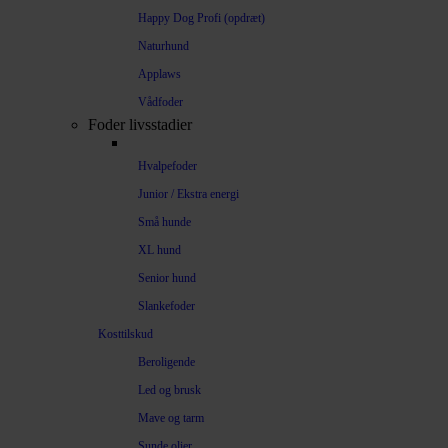
Happy Dog Profi (opdræt)
Naturhund
Applaws
Vådfoder
Foder livsstadier
Hvalpefoder
Junior / Ekstra energi
Små hunde
XL hund
Senior hund
Slankefoder
Kosttilskud
Beroligende
Led og brusk
Mave og tarm
Sunde olier