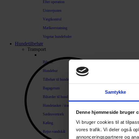
Efter operation
Urinvejssten
Vægtkontrol
Mælkeerstatning
Vegetar hundefoder
Hundetilbehør
Transport
Bilsele
Hundebur
Tilbehør til hundebure
Bagagerum
Samtykke
Bilsæder til hund
Hundetasker / transportkasser
Denne hjemmeside bruger c
Sædeovertræk
Vi bruger cookies til at tilpas
Køling
vores trafik. Vi deler også 
Rejse-vandskål
annonceringspartnere og anal