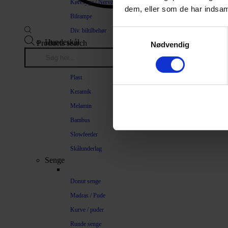
Køresyge / Nervøsitet
dem, eller som de har indsaml
Bilrampe
Div. biltilbehør
Samtykkevalg
Hundeskål
Products search
Nødvendig
Stål
Plast
Keramik
Melamin
Bambus
Slowfeeder
Skålunderlag
Senge
Donut senge
Madras / Pude
Kurve / puder
Runde senge