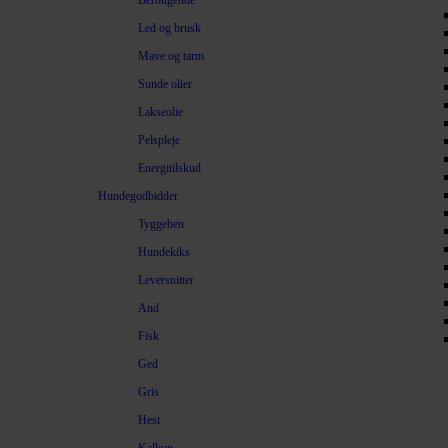
Beroligende
Led og brusk
Mave og tarm
Sunde olier
Lakseolie
Pelspleje
Energitilskud
Hundegodbidder
Tyggeben
Hundekiks
Leversnitter
And
Fisk
Ged
Gris
Hest