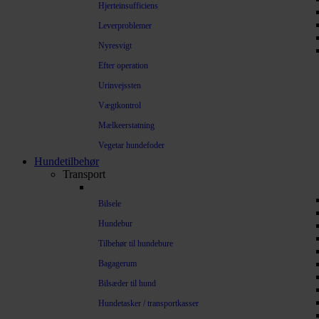
Hjerteinsufficiens
Leverproblemer
Nyresvigt
Efter operation
Urinvejssten
Vægtkontrol
Mælkeerstatning
Vegetar hundefoder
Hundetilbehør
Transport
Bilsele
Hundebur
Tilbehør til hundebure
Bagagerum
Bilsæder til hund
Hundetasker / transportkasser