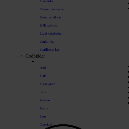
Leonardo
Miamor kattepiller
Dåsemad til kat
Killingefoder
Light kattefoder
Senior kat
Steriliseret kat
Godbidder
And
Fisk
Frysetørret
Gris
Kalkun
Kanin
Lam
Oksekød