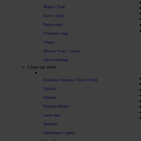
Madras / Pude
Kurve / puder
Runde senge
Firkantede senge
Tæpper
Memory Foam – Luksus
Alle hundesenge
Liner og snore
Hundesnor Neopren / Nylon / Mesh
Elastiske
Flexliner
Flexliner tilbehør
Læder liner
Sporliner
Støddæmper / splitter