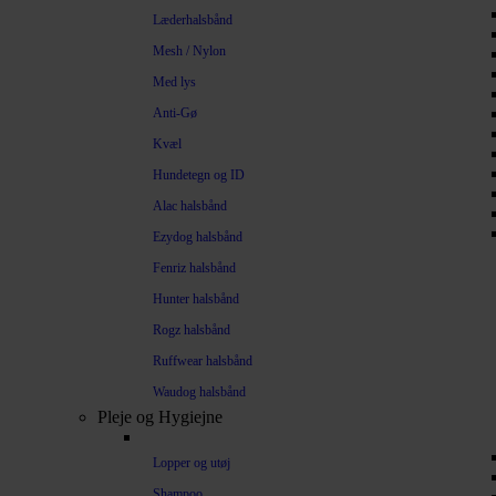
Læderhalsbånd
Mesh / Nylon
Med lys
Anti-Gø
Kvæl
Hundetegn og ID
Alac halsbånd
Ezydog halsbånd
Fenriz halsbånd
Hunter halsbånd
Rogz halsbånd
Ruffwear halsbånd
Waudog halsbånd
Pleje og Hygiejne
Lopper og utøj
Shampoo