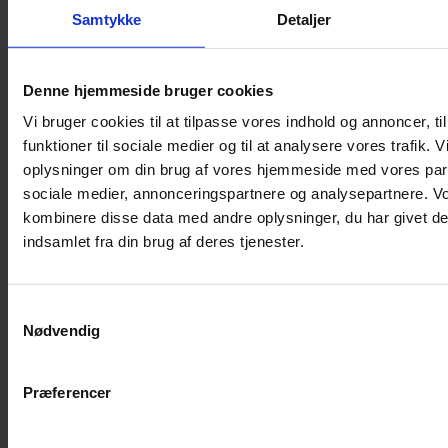
Shampoo
Samtykke
Detaljer
Bure
Musebur
Denne hjemmeside bruger cookies
Hamsterbur
Vi bruger cookies til at tilpasse vores indhold og annoncer, til
Kaninbur
funktioner til sociale medier og til at analysere vores trafik. 
Rottebur
oplysninger om din brug af vores hjemmeside med vores part
Marsvinebur
sociale medier, annonceringspartnere og analysepartnere. V
Løbegård
kombinere disse data med andre oplysninger, du har givet de
Overdækning løbegård
indsamlet fra din brug af deres tjenester.
Indretning til bure
Legepladser til bure
Samtykkevalg
Senge til gnavere
Nødvendig
Stiger til bure
Reservedele til bure
Præferencer
Clips til bure
Transportkasse