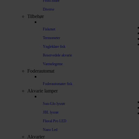
Frost-foder
Diverse
Tilbehør
Fiskenet
Termometer
Yngleklare fisk
Reservedele akvarie
Varmelegeme
Foderautomat
Foderautomater fisk
Akvarie lamper
Sun-Glo lysrør
JBL lysrør
Fluval Pro LED
Nano Led
Akvarier