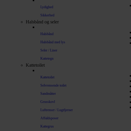
Lydighed
Sikkerhed
Halsbånd og seler
Halsbånd
Halsbånd med lys
Seler / Liner
Kattetegn
Kattetoilet
Kattetoilet
Selvrensende toilet
Sandmåtter
Grusskovl
Luftrenser / Lugtfjerner
Affaldsposer
Kattegrus