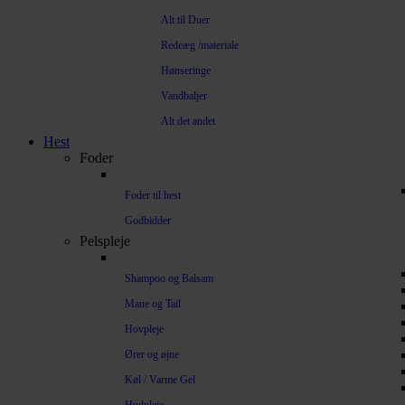
Alt til Duer
Redeæg /materiale
Hønseringe
Vandbaljer
Alt det andet
Hest
Foder
Foder til hest
Godbidder
Pelspleje
Shampoo og Balsam
Mane og Tail
Hovpleje
Ører og øjne
Køl / Varme Gel