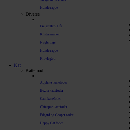
Hundetrappe
Diverse
Fnugruller / Hår
Klistermærker
Nøgleringe
Hundetrappe
Kravlegård
Kat
Kattemad
Applaws kattefoder
Bozita kattefoder
Catit kattefoder
Chicopee kattefoder
Edgard og Cooper foder
Happy Cat foder