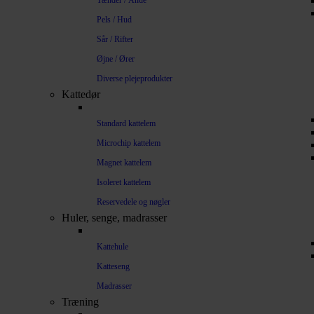
Tænder / Ånde
Pels / Hud
Sår / Rifter
Øjne / Ører
Diverse plejeprodukter
Kattedør
Standard kattelem
Microchip kattelem
Magnet kattelem
Isoleret kattelem
Reservedele og nøgler
Huler, senge, madrasser
Kattehule
Katteseng
Madrasser
Træning