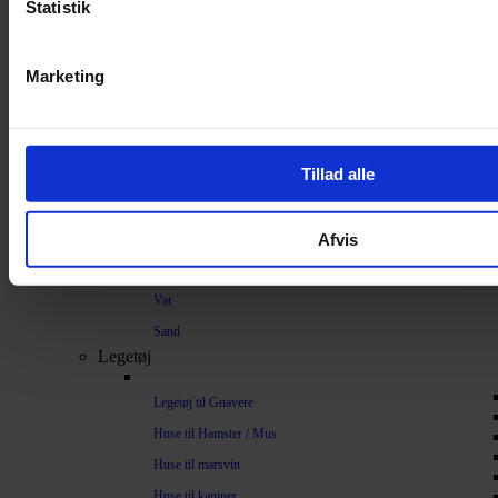
Strøelse og bundlag
Statistik
Bundlag / Strøelse
Marketing
Papirstrøelse
Hamp
Savsmuld
Tillad alle
Bark
Bommuld
Afvis
Spelt
Træpiller
Vat
Sand
Legetøj
Legetøj til Gnavere
Huse til Hamster / Mus
Huse til marsvin
Huse til kaniner