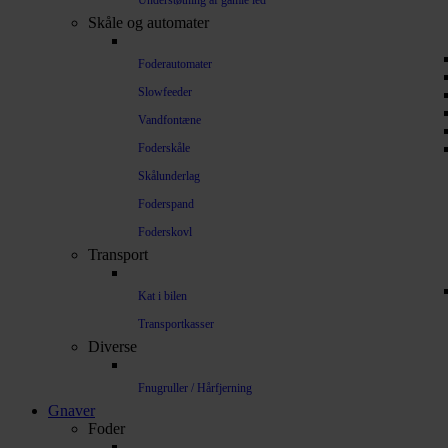
Understøtning af gamle led
Skåle og automater
Foderautomater
Slowfeeder
Vandfontæne
Foderskåle
Skålunderlag
Foderspand
Foderskovl
Transport
Kat i bilen
Transportkasser
Diverse
Fnugruller / Hårfjerning
Gnaver
Foder