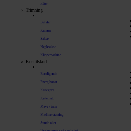
Filter
Trimning
Børster
Kamme
Sakse
Neglesakse
Klippemaskine
Kosttilskud
Beroligende
Energiboost
Kattegræs
Kattemalt
Mave / tarm
Mælkeerstatning
Sunde olier