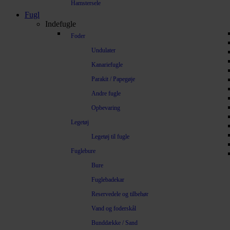
Hamstersele
Fugl
Indefugle
Foder
Undulater
Kanariefugle
Parakit / Papegøje
Andre fugle
Opbevaring
Legetøj
Legetøj til fugle
Fuglebure
Bure
Fuglebadekar
Reservedele og tilbehør
Vand og foderskål
Bunddække / Sand