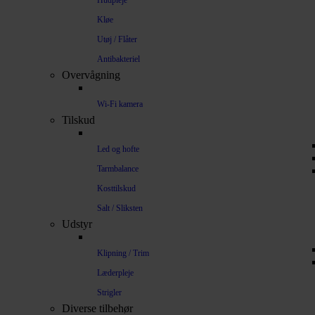
Hudpleje
Kløe
Utøj / Flåter
Antibakteriel
Overvågning
Wi-Fi kamera
Tilskud
Led og hofte
Tarmbalance
Kosttilskud
Salt / Sliksten
Udstyr
Klipning / Trim
Læderpleje
Strigler
Diverse tilbehør