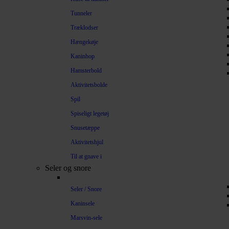
Tunneler
Træklodser
Hængekøje
Kaninhop
Hamsterbold
Aktivitetsbolde
Spil
Spiseligt legetøj
Snusetæppe
Aktivitetshjul
Til at gnave i
Seler og snore
Seler / Snore
Kaninsele
Marsvin-sele