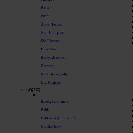
Balsam
Poter
Ånde / Tænder
Høm Høm poser
Sår / Hotspot
Øjne / Ører
Beskyttelseskrave
Dørmåtte
Kølemåtte og køling
Div. Hygiejne
Legetøj
Beroligende bamser
Bolde
Boldkaster (Automatisk)
Godbids bolde