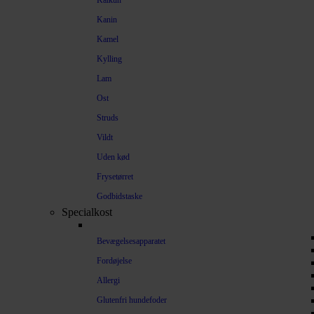
Kalkun
Kanin
Kamel
Kylling
Lam
Ost
Struds
Vildt
Uden kød
Frysetørret
Godbidstaske
Specialkost
Bevægelsesapparatet
Fordøjelse
Allergi
Glutenfri hundefoder