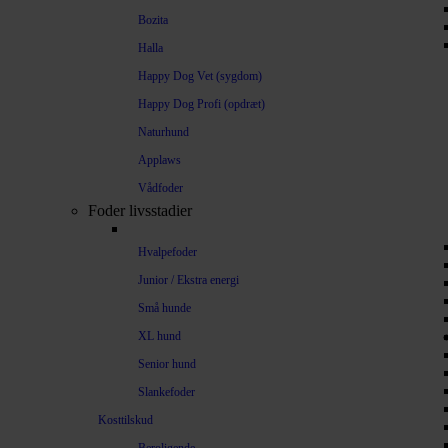
Bozita
Halla
Happy Dog Vet (sygdom)
Happy Dog Profi (opdræt)
Naturhund
Applaws
Vådfoder
Foder livsstadier
Hvalpefoder
Junior / Ekstra energi
Små hunde
XL hund
Senior hund
Slankefoder
Kosttilskud