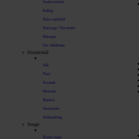
Sædeovertræk
Køling
Rejse-vandskål
Køresyge / Nervøsitet
Bilrampe
Div. biltilbehør
Hundeskål
Stål
Plast
Keramik
Melamin
Bambus
Slowfeeder
Skålunderlag
Senge
Donut senge