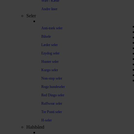
Wire / Kæde
Andre liner
Seler
Anti-træk seler
Bilsele
Læder seler
Ezydog seler
Hunter seler
Kurgo seler
Non-stop seler
Rogz hundeseler
Red Dingo seler
Ruffwear seler
Tre Ponti seler
H-seler
Halsbånd