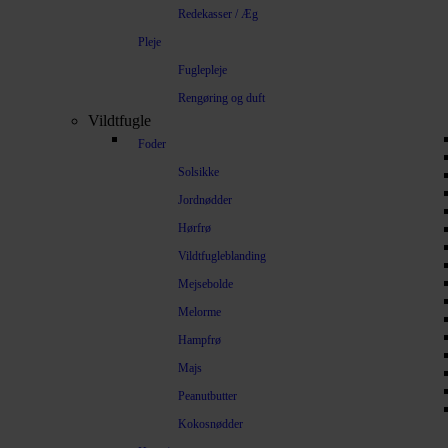
Redekasser / Æg
Pleje
Fuglepleje
Rengøring og duft
Vildtfugle
Foder
Solsikke
Jordnødder
Hørfrø
Vildtfugleblanding
Mejsebolde
Melorme
Hampfrø
Majs
Peanutbutter
Kokosnødder