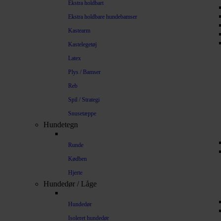
Ekstra holdbart
Ekstra holdbare hundebamser
Kastearm
Kastelegetøj
Latex
Plys / Bamser
Reb
Spil / Strategi
Snusetæppe
Hundetegn
Runde
Kødben
Hjerte
Hundedør / Låge
Hundedør
Isoleret hundedør