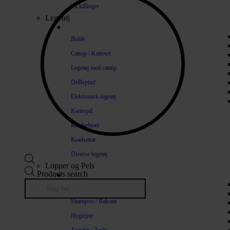
Til killinger
Legetøj
Bolde
Catnip / Katteurt
Legetøj med catnip
Drillepind
Elektronisk legetøj
Kattespil
Kradsebræt
Kradsetræ
Diverse legetøj
Lopper og Pels
Products search
Naturlige loppemidler
Shampoo / Balsam
Hygiejne