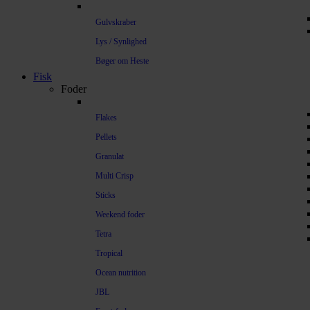
Gulvskraber
Lys / Synlighed
Bøger om Heste
Fisk
Foder
Flakes
Pellets
Granulat
Multi Crisp
Sticks
Weekend foder
Tetra
Tropical
Ocean nutrition
JBL