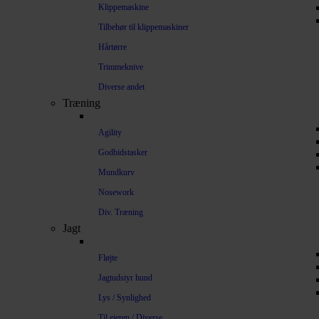
Klippemaskine
Tilbehør til klippemaskiner
Hårtørre
Trimmeknive
Diverse andet
Træning
Agility
Godbidstasker
Mundkurv
Nosework
Div. Træning
Jagt
Fløjte
Jagtudstyr hund
Lys / Synlighed
Til ejeren / Diverse