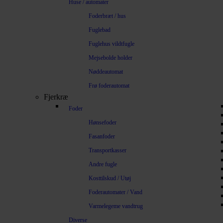
Huse / automater
Foderbræt / hus
Fuglebad
Fuglehus vildtfugle
Mejsebolde holder
Nøddeautomat
Frø foderautomat
Fjerkræ
Foder
Hønsefoder
Fasanfoder
Transportkasser
Andre fugle
Kosttilskud / Utøj
Foderautomater / Vand
Varmelegeme vandtrug
Diverse